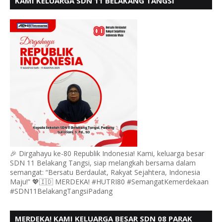
KAMI KELUARGA SDN 11 BELAKANG TANGSI
MENGUCAPKAN HUT RI KE 80
🎉 Dirgahayu ke-80 Republik Indonesia! Kami, keluarga besar
SDN 11 Belakang Tangsi, siap melangkah bersama dalam
semangat: “Bersatu Berdaulat, Rakyat Sejahtera, Indonesia
Maju!” 💖🇮🇩 MERDEKA! #HUTRI80 #SemangatKemerdekaan
#SDN11BelakangTangsiPadang
MERDEKA! KAMI KELUARGA BESAR SDN 08 PARAK