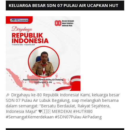
KELUARGA BESAR SDN 07 PULAU AIR UCAPKAN HUT
RI KE 80
🎉 Dirgahayu ke-80 Republik Indonesia! Kami, keluarga besar
SDN 07 Pulau Air Lubuk Begalung, siap melangkah bersama
dalam semangat: “Bersatu Berdaulat, Rakyat Sejahtera,
Indonesia Maju!” 💖🇮🇩 MERDEKA! #HUTRI80
#SemangatKemerdekaan #SDN07Pulau AirPadang