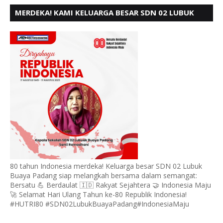
MERDEKA! KAMI KELUARGA BESAR SDN 02 LUBUK
BUAYA KOTO TANGGAH PADANG, MENGUCAPKAN
HUT RI KE - 80,
80 tahun Indonesia merdeka! Keluarga besar SDN 02 Lubuk
Buaya Padang siap melangkah bersama dalam semangat:
Bersatu 💪 Berdaulat 🇮🇩 Rakyat Sejahtera 🤝 Indonesia Maju
🚀 Selamat Hari Ulang Tahun ke-80 Republik Indonesia!
#HUTRI80 #SDN02LubukBuayaPadang#IndonesiaMaju