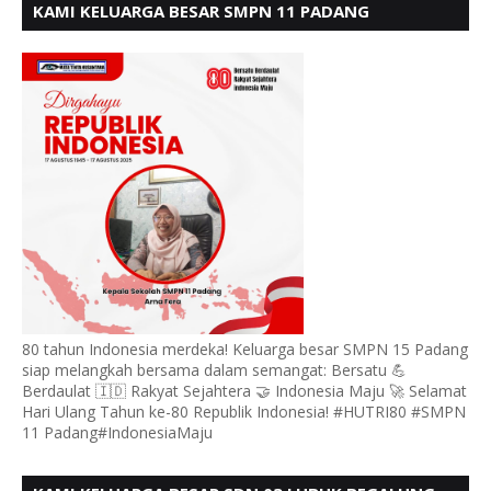
KAMI KELUARGA BESAR SMPN 11 PADANG
MENGUCAPKAN HUT RI KE - 80, MOTO" BERSATU
BERDAULAT
80 tahun Indonesia merdeka! Keluarga besar SMPN 15 Padang
siap melangkah bersama dalam semangat: Bersatu 💪
Berdaulat 🇮🇩 Rakyat Sejahtera 🤝 Indonesia Maju 🚀 Selamat
Hari Ulang Tahun ke-80 Republik Indonesia! #HUTRI80 #SMPN
11 Padang#IndonesiaMaju