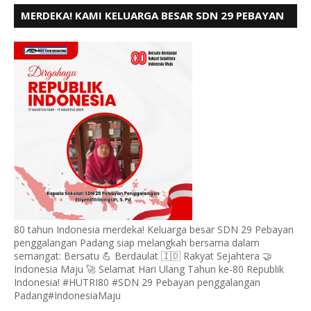
MERDEKA! KAMI KELUARGA BESAR SDN 29 PEBAYAN
PENGGALANGAN PADANG, MENGUCAPKAN HUT RI
KE - 80
80 tahun Indonesia merdeka! Keluarga besar SDN 29 Pebayan
penggalangan Padang siap melangkah bersama dalam
semangat: Bersatu 💪 Berdaulat 🇮🇩 Rakyat Sejahtera 🤝
Indonesia Maju 🚀 Selamat Hari Ulang Tahun ke-80 Republik
Indonesia! #HUTRI80 #SDN 29 Pebayan penggalangan
Padang#IndonesiaMaju