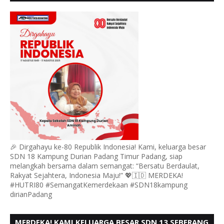
DURIAN MENGUCAPKAN HUT RI KE - 80,
🎉 Dirgahayu ke-80 Republik Indonesia! Kami, keluarga besar
SDN 18 Kampung Durian Padang Timur Padang, siap
melangkah bersama dalam semangat: “Bersatu Berdaulat,
Rakyat Sejahtera, Indonesia Maju!” 💖🇮🇩 MERDEKA!
#HUTRI80 #SemangatKemerdekaan #SDN18kampung
dirianPadang
MERDEKA! KAMI KELUARGA BESAR SDN 13 SEBERANG