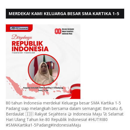
MERDEKA! KAMI KELUARGA BESAR SMA KARTIKA 1-5
PADANG, MENGUCAPKAN HUT RI KE - 80, MOTO"
BERSATU BERD
80 tahun Indonesia merdeka! Keluarga besar SMA Kartika 1-5
Padang siap melangkah bersama dalam semangat: Bersatu 💪
Berdaulat 🇮🇩 Rakyat Sejahtera 🤝 Indonesia Maju 🚀 Selamat
Hari Ulang Tahun ke-80 Republik Indonesia! #HUTRI80
#SMAKartika1-5Padang#IndonesiaMaju