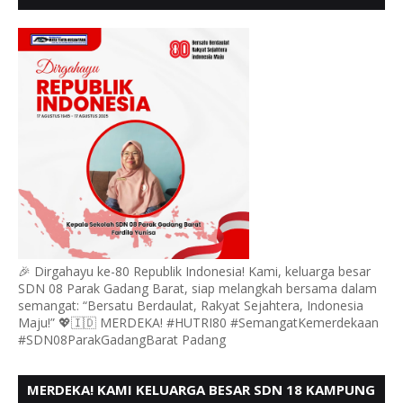
GADANG BARAT PADANG MENGUCAPKAN HUT RI KE
- 80,
🎉 Dirgahayu ke-80 Republik Indonesia! Kami, keluarga besar
SDN 08 Parak Gadang Barat, siap melangkah bersama dalam
semangat: “Bersatu Berdaulat, Rakyat Sejahtera, Indonesia
Maju!” 💖🇮🇩 MERDEKA! #HUTRI80 #SemangatKemerdekaan
#SDN08ParakGadangBarat Padang
MERDEKA! KAMI KELUARGA BESAR SDN 18 KAMPUNG