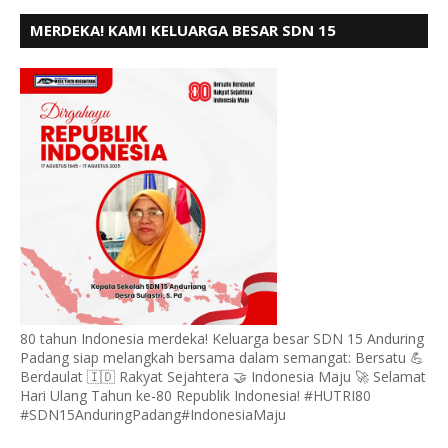
MERDEKA! KAMI KELUARGA BESAR SDN 15
ANDURING PADANG, MENGUCAPKAN HUT RI KE - 80
80 tahun Indonesia merdeka! Keluarga besar SDN 15 Anduring
Padang siap melangkah bersama dalam semangat: Bersatu 💪
Berdaulat 🇮🇩 Rakyat Sejahtera 🤝 Indonesia Maju 🚀 Selamat
Hari Ulang Tahun ke-80 Republik Indonesia! #HUTRI80
#SDN15AnduringPadang#IndonesiaMaju