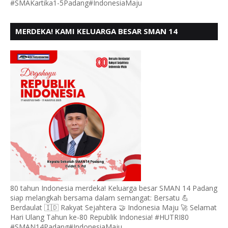
#SMAKartika1-5Padang#IndonesiaMaju
MERDEKA! KAMI KELUARGA BESAR SMAN 14
PADANG, MENGUCAPKAN HUT RI KE - 80,
80 tahun Indonesia merdeka! Keluarga besar SMAN 14 Padang
siap melangkah bersama dalam semangat: Bersatu 💪
Berdaulat 🇮🇩 Rakyat Sejahtera 🤝 Indonesia Maju 🚀 Selamat
Hari Ulang Tahun ke-80 Republik Indonesia! #HUTRI80
#SMAN14Padang#IndonesiaMaju