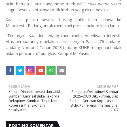
bukti berupa 1 unit handphone merk VIVO Y04s warna Violet
Ungu (beserta kotaknya) milik korban yang dicuri pelaku.
Saat ini, pelaku beserta barang bukti telah dibawa ke
Mapolresta Padang untuk menjalani proses hukum lebih lanjut.
"Tersangka saat ini sedang menjalani pemeriksaan intensif.
Atas perbuatannya, pelaku dijerat dengan Pasal 476 Undang-
Undang Nomor 1 Tahun 2023 tentang KUHP mengenai tindak
pidana pencurian," pungkas Kompol M. Yasin.
LEBIH LAMA
LEBIH BARU
Kepala Dinas Koperasi dan UKM
Pengurus Dekopinwil Sumbar
Sumbar "Endrizal Buka Rakorda
2025–2030 Dikukuhkan, Siap
Dekopinwil Sumbar, Tegaskan
Perkuat Gerakan Koperasi dan
Koperasi Pilar Ekonomi
Bidik Konferensi Internasional
Kerakyatan
2027
POSTING KOMENTAR