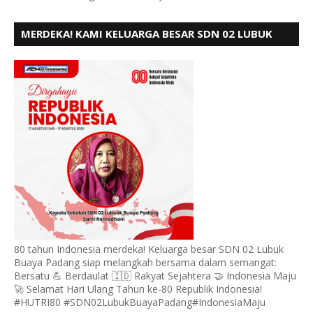
MERDEKA! KAMI KELUARGA BESAR SDN 02 LUBUK
BUAYA KOTO TANGGAH PADANG, MENGUCAPKAN
HUT RI KE - 80,
80 tahun Indonesia merdeka! Keluarga besar SDN 02 Lubuk
Buaya Padang siap melangkah bersama dalam semangat:
Bersatu 💪 Berdaulat 🇮🇩 Rakyat Sejahtera 🤝 Indonesia Maju
🚀 Selamat Hari Ulang Tahun ke-80 Republik Indonesia!
#HUTRI80 #SDN02LubukBuayaPadang#IndonesiaMaju