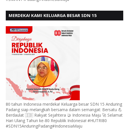
MERDEKA! KAMI KELUARGA BESAR SDN 15
ANDURING PADANG, MENGUCAPKAN HUT RI KE - 80
80 tahun Indonesia merdeka! Keluarga besar SDN 15 Anduring
Padang siap melangkah bersama dalam semangat: Bersatu 💪
Berdaulat 🇮🇩 Rakyat Sejahtera 🤝 Indonesia Maju 🚀 Selamat
Hari Ulang Tahun ke-80 Republik Indonesia! #HUTRI80
#SDN15AnduringPadang#IndonesiaMaju