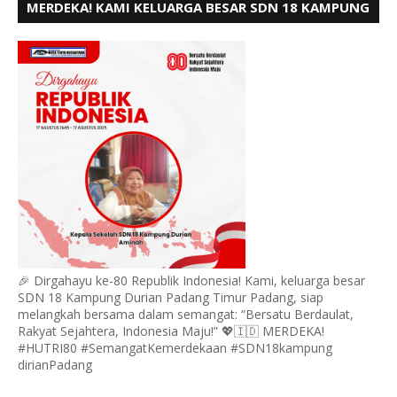
MERDEKA! KAMI KELUARGA BESAR SDN 18 KAMPUNG
DURIAN MENGUCAPKAN HUT RI KE - 80,
🎉 Dirgahayu ke-80 Republik Indonesia! Kami, keluarga besar
SDN 18 Kampung Durian Padang Timur Padang, siap
melangkah bersama dalam semangat: “Bersatu Berdaulat,
Rakyat Sejahtera, Indonesia Maju!” 💖🇮🇩 MERDEKA!
#HUTRI80 #SemangatKemerdekaan #SDN18kampung
dirianPadang