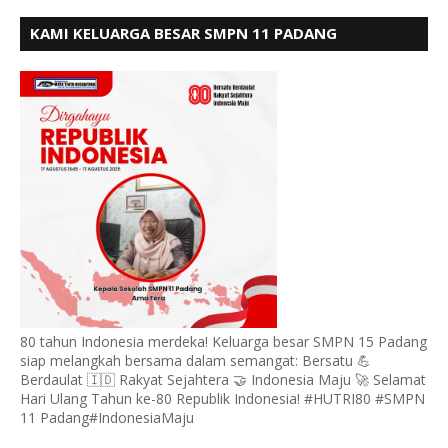
KAMI KELUARGA BESAR SMPN 11 PADANG
MENGUCAPKAN HUT RI KE - 80, MOTO" BERSATU
BERDAULAT
80 tahun Indonesia merdeka! Keluarga besar SMPN 15 Padang
siap melangkah bersama dalam semangat: Bersatu 💪
Berdaulat 🇮🇩 Rakyat Sejahtera 🤝 Indonesia Maju 🚀 Selamat
Hari Ulang Tahun ke-80 Republik Indonesia! #HUTRI80 #SMPN
11 Padang#IndonesiaMaju