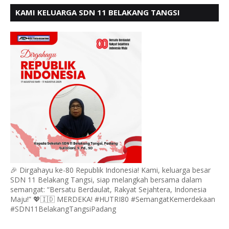
KAMI KELUARGA SDN 11 BELAKANG TANGSI
MENGUCAPKAN HUT RI KE 80
🎉 Dirgahayu ke-80 Republik Indonesia! Kami, keluarga besar
SDN 11 Belakang Tangsi, siap melangkah bersama dalam
semangat: “Bersatu Berdaulat, Rakyat Sejahtera, Indonesia
Maju!” 💖🇮🇩 MERDEKA! #HUTRI80 #SemangatKemerdekaan
#SDN11BelakangTangsiPadang