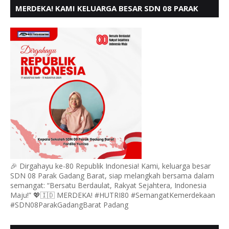
MERDEKA! KAMI KELUARGA BESAR SDN 08 PARAK
GADANG BARAT PADANG MENGUCAPKAN HUT RI KE
- 80,
🎉 Dirgahayu ke-80 Republik Indonesia! Kami, keluarga besar
SDN 08 Parak Gadang Barat, siap melangkah bersama dalam
semangat: “Bersatu Berdaulat, Rakyat Sejahtera, Indonesia
Maju!” 💖🇮🇩 MERDEKA! #HUTRI80 #SemangatKemerdekaan
#SDN08ParakGadangBarat Padang