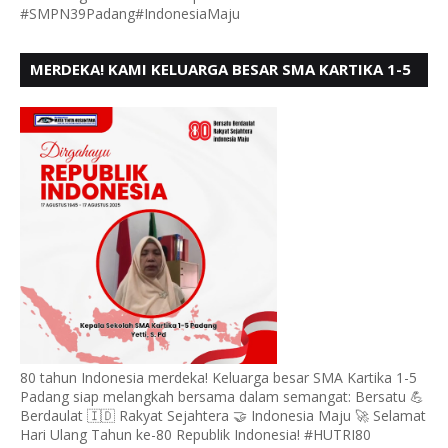
#SMPN39Padang#IndonesiaMaju
MERDEKA! KAMI KELUARGA BESAR SMA KARTIKA 1-5
PADANG, MENGUCAPKAN HUT RI KE - 80, MOTO"
BERSATU BERD
80 tahun Indonesia merdeka! Keluarga besar SMA Kartika 1-5
Padang siap melangkah bersama dalam semangat: Bersatu 💪
Berdaulat 🇮🇩 Rakyat Sejahtera 🤝 Indonesia Maju 🚀 Selamat
Hari Ulang Tahun ke-80 Republik Indonesia! #HUTRI80