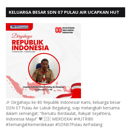
KELUARGA BESAR SDN 07 PULAU AIR UCAPKAN HUT
RI KE 80
🎉 Dirgahayu ke-80 Republik Indonesia! Kami, keluarga besar
SDN 07 Pulau Air Lubuk Begalung, siap melangkah bersama
dalam semangat: “Bersatu Berdaulat, Rakyat Sejahtera,
Indonesia Maju!” 💖🇮🇩 MERDEKA! #HUTRI80
#SemangatKemerdekaan #SDN07Pulau AirPadang