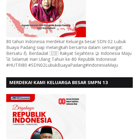
80 tahun Indonesia merdeka! Keluarga besar SDN 02 Lubuk
Buaya Padang siap melangkah bersama dalam semangat:
Bersatu 💪 Berdaulat 🇮🇩 Rakyat Sejahtera 🤝 Indonesia Maju
🚀 Selamat Hari Ulang Tahun ke-80 Republik Indonesia!
#HUTRI80 #SDN02LubukBuayaPadang#IndonesiaMaju
MERDEKA! KAMI KELUARGA BESAR SMPN 13
PADANG, MENGUCAPKAN HUT RI KE - 80