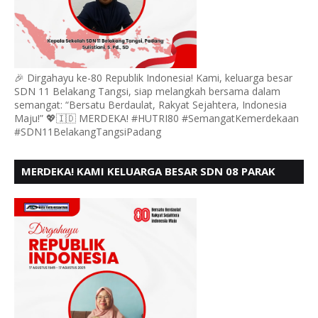
🎉 Dirgahayu ke-80 Republik Indonesia! Kami, keluarga besar
SDN 11 Belakang Tangsi, siap melangkah bersama dalam
semangat: “Bersatu Berdaulat, Rakyat Sejahtera, Indonesia
Maju!” 💖🇮🇩 MERDEKA! #HUTRI80 #SemangatKemerdekaan
#SDN11BelakangTangsiPadang
MERDEKA! KAMI KELUARGA BESAR SDN 08 PARAK
GADANG BARAT PADANG MENGUCAPKAN HUT RI KE
- 80,