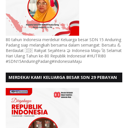
80 tahun Indonesia merdeka! Keluarga besar SDN 15 Anduring
Padang siap melangkah bersama dalam semangat: Bersatu 💪
Berdaulat 🇮🇩 Rakyat Sejahtera 🤝 Indonesia Maju 🚀 Selamat
Hari Ulang Tahun ke-80 Republik Indonesia! #HUTRI80
#SDN15AnduringPadang#IndonesiaMaju
MERDEKA! KAMI KELUARGA BESAR SDN 29 PEBAYAN
PENGGALANGAN PADANG, MENGUCAPKAN HUT RI
KE - 80