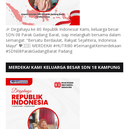
🎉 Dirgahayu ke-80 Republik Indonesia! Kami, keluarga besar
SDN 08 Parak Gadang Barat, siap melangkah bersama dalam
semangat: “Bersatu Berdaulat, Rakyat Sejahtera, Indonesia
Maju!” 💖🇮🇩 MERDEKA! #HUTRI80 #SemangatKemerdekaan
#SDN08ParakGadangBarat Padang
MERDEKA! KAMI KELUARGA BESAR SDN 18 KAMPUNG
DURIAN MENGUCAPKAN HUT RI KE - 80,