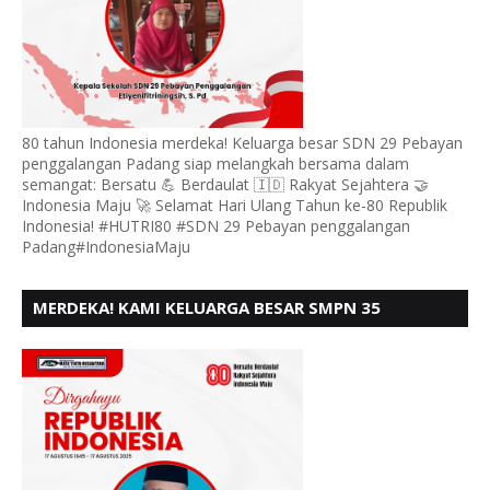
80 tahun Indonesia merdeka! Keluarga besar SDN 29 Pebayan
penggalangan Padang siap melangkah bersama dalam
semangat: Bersatu 💪 Berdaulat 🇮🇩 Rakyat Sejahtera 🤝
Indonesia Maju 🚀 Selamat Hari Ulang Tahun ke-80 Republik
Indonesia! #HUTRI80 #SDN 29 Pebayan penggalangan
Padang#IndonesiaMaju
MERDEKA! KAMI KELUARGA BESAR SMPN 35
PADANG, MENGUCAPKAN HUT RI KE - 80