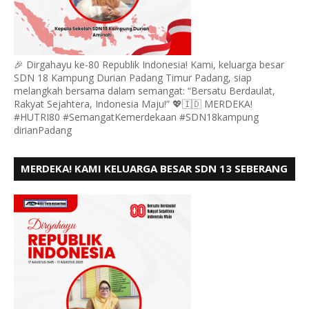
🎉 Dirgahayu ke-80 Republik Indonesia! Kami, keluarga besar
SDN 18 Kampung Durian Padang Timur Padang, siap
melangkah bersama dalam semangat: “Bersatu Berdaulat,
Rakyat Sejahtera, Indonesia Maju!” 💖🇮🇩 MERDEKA!
#HUTRI80 #SemangatKemerdekaan #SDN18kampung
dirianPadang
MERDEKA! KAMI KELUARGA BESAR SDN 13 SEBERANG
PADANG UTARA MENGUCAPKAN HUT RI KE - 80,