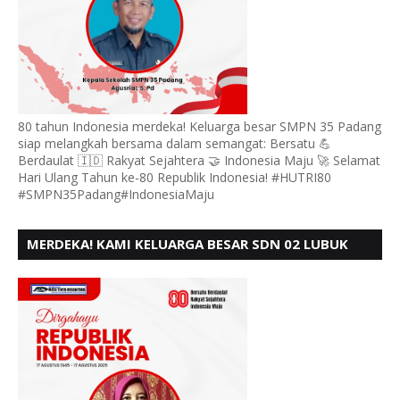
80 tahun Indonesia merdeka! Keluarga besar SMPN 35 Padang
siap melangkah bersama dalam semangat: Bersatu 💪
Berdaulat 🇮🇩 Rakyat Sejahtera 🤝 Indonesia Maju 🚀 Selamat
Hari Ulang Tahun ke-80 Republik Indonesia! #HUTRI80
#SMPN35Padang#IndonesiaMaju
MERDEKA! KAMI KELUARGA BESAR SDN 02 LUBUK
BUAYA KOTO TANGGAH PADANG, MENGUCAPKAN
HUT RI KE - 80,