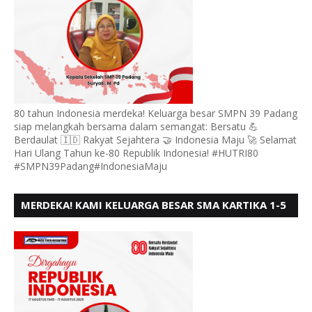
80 tahun Indonesia merdeka! Keluarga besar SMPN 39 Padang
siap melangkah bersama dalam semangat: Bersatu 💪
Berdaulat 🇮🇩 Rakyat Sejahtera 🤝 Indonesia Maju 🚀 Selamat
Hari Ulang Tahun ke-80 Republik Indonesia! #HUTRI80
#SMPN39Padang#IndonesiaMaju
MERDEKA! KAMI KELUARGA BESAR SMA KARTIKA 1-5
PADANG, MENGUCAPKAN HUT RI KE - 80, MOTO"
BERSATU BERD