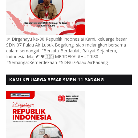
🎉 Dirgahayu ke-80 Republik Indonesia! Kami, keluarga besar
SDN 07 Pulau Air Lubuk Begalung, siap melangkah bersama
dalam semangat: “Bersatu Berdaulat, Rakyat Sejahtera,
Indonesia Maju!” 💖🇮🇩 MERDEKA! #HUTRI80
#SemangatKemerdekaan #SDN07Pulau AirPadang
KAMI KELUARGA BESAR SMPN 11 PADANG
MENGUCAPKAN HUT RI KE - 80, MOTO" BERSATU
BERDAULAT