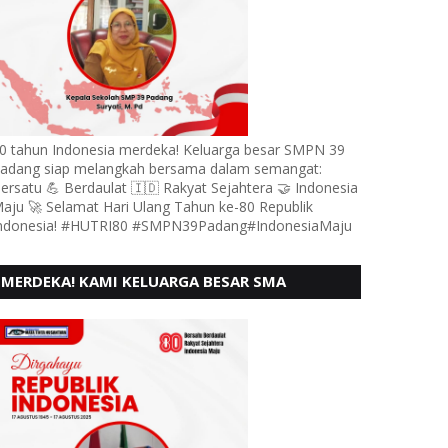
0 tahun Indonesia merdeka! Keluarga besar SMPN 39
adang siap melangkah bersama dalam semangat:
ersatu 💪 Berdaulat 🇮🇩 Rakyat Sejahtera 🤝 Indonesia
aju 🚀 Selamat Hari Ulang Tahun ke-80 Republik
ndonesia! #HUTRI80 #SMPN39Padang#IndonesiaMaju
MERDEKA! KAMI KELUARGA BESAR SMA
KARTIKA 1-5 PADANG, MENGUCAPKAN HUT RI
KE - 80, MOTO" BERSATU BERD