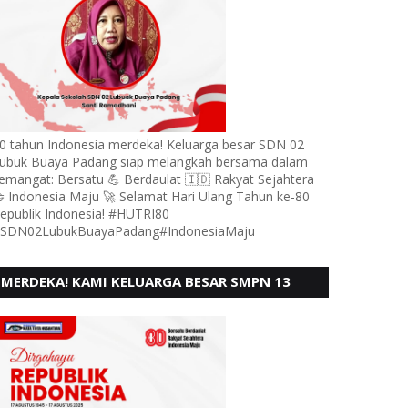
0 tahun Indonesia merdeka! Keluarga besar SDN 02
ubuk Buaya Padang siap melangkah bersama dalam
emangat: Bersatu 💪 Berdaulat 🇮🇩 Rakyat Sejahtera
 Indonesia Maju 🚀 Selamat Hari Ulang Tahun ke-80
epublik Indonesia! #HUTRI80
SDN02LubukBuayaPadang#IndonesiaMaju
MERDEKA! KAMI KELUARGA BESAR SMPN 13
PADANG, MENGUCAPKAN HUT RI KE - 80