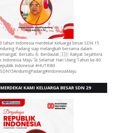
0 tahun Indonesia merdeka! Keluarga besar SDN 15
nduring Padang siap melangkah bersama dalam
emangat: Bersatu 💪 Berdaulat 🇮🇩 Rakyat Sejahtera
 Indonesia Maju 🚀 Selamat Hari Ulang Tahun ke-80
epublik Indonesia! #HUTRI80
SDN15AnduringPadang#IndonesiaMaju
MERDEKA! KAMI KELUARGA BESAR SDN 29
PEBAYAN PENGGALANGAN PADANG,
MENGUCAPKAN HUT RI KE - 80