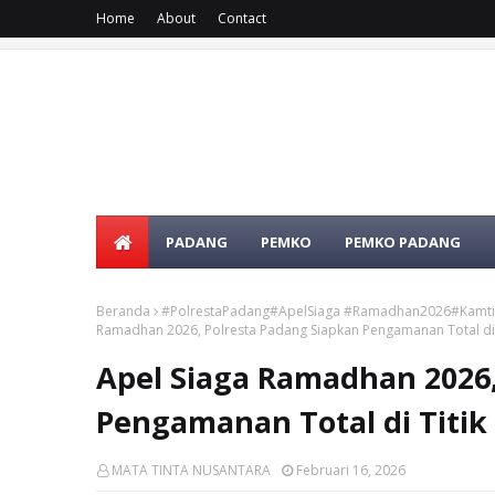
Home
About
Contact
PADANG
PEMKO
PEMKO PADANG
Beranda
#PolrestaPadang#ApelSiaga #Ramadhan2026#Kamti
Ramadhan 2026, Polresta Padang Siapkan Pengamanan Total di 
Apel Siaga Ramadhan 2026,
Pengamanan Total di Titi
MATA TINTA NUSANTARA
Februari 16, 2026