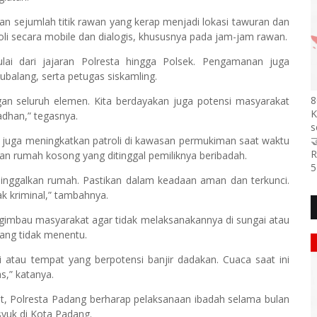
n sejumlah titik rawan yang kerap menjadi lokasi tawuran dan
troli secara mobile dan dialogis, khususnya pada jam-jam rawan.
lai dari jajaran Polresta hingga Polsek. Pengamanan juga
ubalang, serta petugas siskamling.
8
gan seluruh elemen. Kita berdayakan juga potensi masyarakat
K
han,” tegasnya.
s
an juga meningkatkan patroli di kawasan permukiman saat waktu

R
rian rumah kosong yang ditinggal pemiliknya beribadah.
5
inggalkan rumah. Pastikan dalam keadaan aman dan terkunci.
ak kriminal,” tambahnya.
engimbau masyarakat agar tidak melaksanakannya di sungai atau
yang tidak menentu.
 atau tempat yang berpotensi banjir dadakan. Cuaca saat ini
s,” katanya.
t, Polresta Padang berharap pelaksanaan ibadah selama bulan
yuk di Kota Padang.