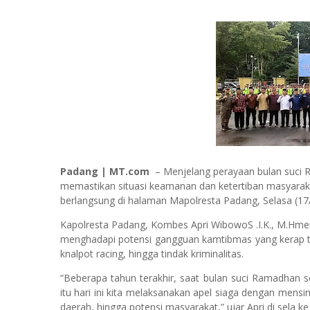
Padang | MT.com
– Menjelang perayaan bulan suci 
memastikan situasi keamanan dan ketertiban masyaraka
berlangsung di halaman Mapolresta Padang, Selasa (17
Kapolresta Padang, Kombes Apri WibowoS .I.K., M.Hmen
menghadapi potensi gangguan kamtibmas yang kerap ter
knalpot racing, hingga tindak kriminalitas.
“Beberapa tahun terakhir, saat bulan suci Ramadhan se
itu hari ini kita melaksanakan apel siaga dengan mensin
daerah, hingga potensi masyarakat,” ujar Apri di sela ke