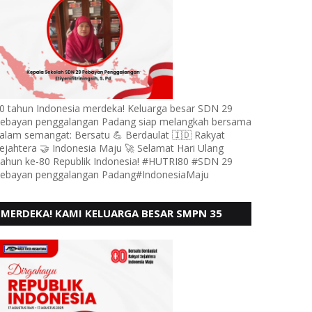
0 tahun Indonesia merdeka! Keluarga besar SDN 29
ebayan penggalangan Padang siap melangkah bersama
alam semangat: Bersatu 💪 Berdaulat 🇮🇩 Rakyat
ejahtera 🤝 Indonesia Maju 🚀 Selamat Hari Ulang
ahun ke-80 Republik Indonesia! #HUTRI80 #SDN 29
ebayan penggalangan Padang#IndonesiaMaju
MERDEKA! KAMI KELUARGA BESAR SMPN 35
PADANG, MENGUCAPKAN HUT RI KE - 80