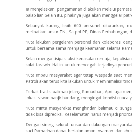
Ia menjelaskan, pengamanan dilakukan melalui pemetaa
balap liar. Selain itu, pihaknya juga akan menggelar pa
Sebanyak kurang lebih 600 personel diturunkan, mu
melibatkan unsur TNI, Satpol PP, Dinas Perhubungan, d
“Kita lakukan pergelaran personel dan kolaborasi den
untuk bersama-sama menjaga keamanan selama Ramad
Selain mengantisipasi aksi kenakalan remaja, kepolisi
salat tarawih. Hal ini untuk mencegah terjadinya pencu
“Kita imbau masyarakat agar tetap waspada saat men
Patroli akan terus kita lakukan untuk meminimalisir tind
Terkait tradisi balimau jelang Ramadhan, Apri juga m
lokasi rawan banjir bandang, mengingat kondisi cuaca 
“Kita minta masyarakat menghindari balimau di sungai
tidak bisa diprediksi. Keselamatan harus menjadi priorita
Dengan sinergi seluruh unsur dan dukungan masyaraka
suci Ramadhan dapat berjalan aman, nyaman, dan khus