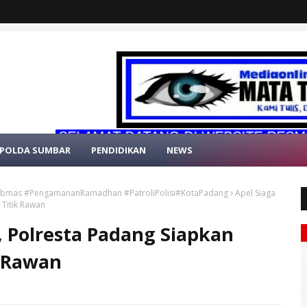
SELAMAT DATANG DI WEBSITE RESMI MATA 
POLDA SUMBAR
PENDIDIKAN
NEWS
bmas #PengamananRamadhan #PatroliPolisi#KotaPadang
Apel Siaga
Titik Rawan
 Polresta Padang Siapkan
k Rawan