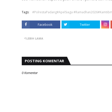
Tags:
#PolrestaPadang#ApelSiaga #Ramadhan2026#Kamtibm
Facebook
Twitter
LEBIH LAMA
POSTING KOMENTAR
0 Komentar