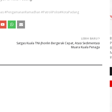
as #PengamananRamadhan #PatroliPolisi#KotaPadang
8
LEBIH BARU
P
Satgas Kuala TNI-Jhonlin Bergerak Cepat, Atasi Sedimentasi
Muara Kuala Penaga
B
M
I