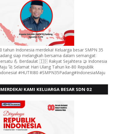
0 tahun Indonesia merdeka! Keluarga besar SMPN 35
adang siap melangkah bersama dalam semangat:
ersatu 💪 Berdaulat 🇮🇩 Rakyat Sejahtera 🤝 Indonesia
aju 🚀 Selamat Hari Ulang Tahun ke-80 Republik
ndonesia! #HUTRI80 #SMPN35Padang#IndonesiaMaju
MERDEKA! KAMI KELUARGA BESAR SDN 02
LUBUK BUAYA KOTO TANGGAH PADANG,
MENGUCAPKAN HUT RI KE - 80,