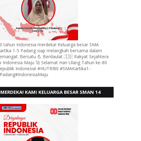
0 tahun Indonesia merdeka! Keluarga besar SMA
artika 1-5 Padang siap melangkah bersama dalam
emangat: Bersatu 💪 Berdaulat 🇮🇩 Rakyat Sejahtera
 Indonesia Maju 🚀 Selamat Hari Ulang Tahun ke-80
epublik Indonesia! #HUTRI80 #SMAKartika1-
Padang#IndonesiaMaju
MERDEKA! KAMI KELUARGA BESAR SMAN 14
PADANG, MENGUCAPKAN HUT RI KE - 80,