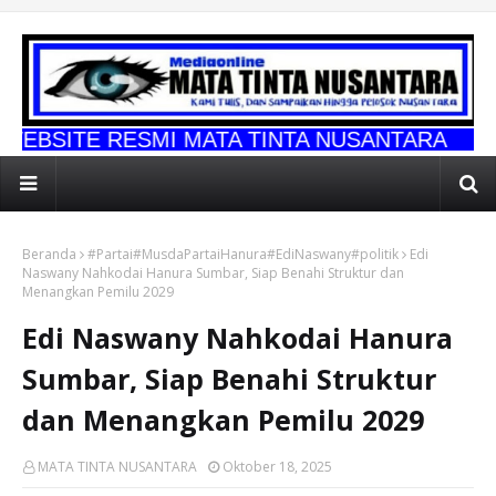
SMI MATA TINTA NUSANTARA
Beranda
#Partai#MusdaPartaiHanura#EdiNaswany#politik
Edi
Naswany Nahkodai Hanura Sumbar, Siap Benahi Struktur dan
Menangkan Pemilu 2029
Edi Naswany Nahkodai Hanura
Sumbar, Siap Benahi Struktur
dan Menangkan Pemilu 2029
MATA TINTA NUSANTARA
Oktober 18, 2025