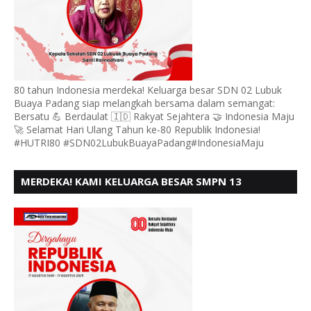
80 tahun Indonesia merdeka! Keluarga besar SDN 02 Lubuk
Buaya Padang siap melangkah bersama dalam semangat:
Bersatu 💪 Berdaulat 🇮🇩 Rakyat Sejahtera 🤝 Indonesia Maju
🚀 Selamat Hari Ulang Tahun ke-80 Republik Indonesia!
#HUTRI80 #SDN02LubukBuayaPadang#IndonesiaMaju
MERDEKA! KAMI KELUARGA BESAR SMPN 13
PADANG, MENGUCAPKAN HUT RI KE - 80