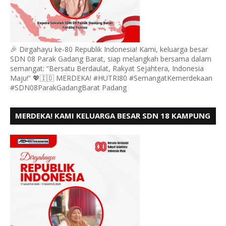
🎉 Dirgahayu ke-80 Republik Indonesia! Kami, keluarga besar
SDN 08 Parak Gadang Barat, siap melangkah bersama dalam
semangat: “Bersatu Berdaulat, Rakyat Sejahtera, Indonesia
Maju!” 💖🇮🇩 MERDEKA! #HUTRI80 #SemangatKemerdekaan
#SDN08ParakGadangBarat Padang
MERDEKA! KAMI KELUARGA BESAR SDN 18 KAMPUNG
DURIAN MENGUCAPKAN HUT RI KE - 80,