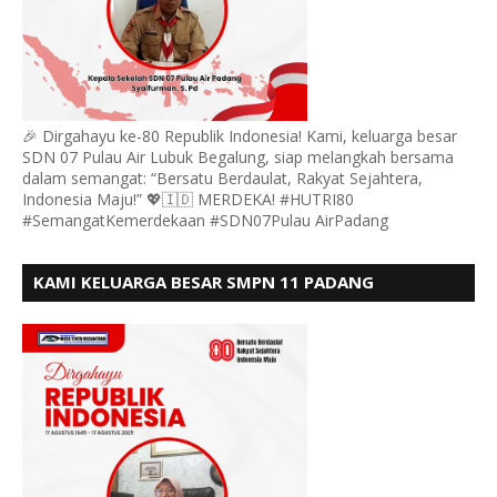
🎉 Dirgahayu ke-80 Republik Indonesia! Kami, keluarga besar
SDN 07 Pulau Air Lubuk Begalung, siap melangkah bersama
dalam semangat: “Bersatu Berdaulat, Rakyat Sejahtera,
Indonesia Maju!” 💖🇮🇩 MERDEKA! #HUTRI80
#SemangatKemerdekaan #SDN07Pulau AirPadang
KAMI KELUARGA BESAR SMPN 11 PADANG
MENGUCAPKAN HUT RI KE - 80, MOTO" BERSATU
BERDAULAT