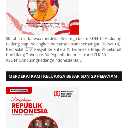
80 tahun Indonesia merdeka! Keluarga besar SDN 15 Anduring
Padang siap melangkah bersama dalam semangat: Bersatu 💪
Berdaulat 🇮🇩 Rakyat Sejahtera 🤝 Indonesia Maju 🚀 Selamat
Hari Ulang Tahun ke-80 Republik Indonesia! #HUTRI80
#SDN15AnduringPadang#IndonesiaMaju
MERDEKA! KAMI KELUARGA BESAR SDN 29 PEBAYAN
PENGGALANGAN PADANG, MENGUCAPKAN HUT RI
KE - 80