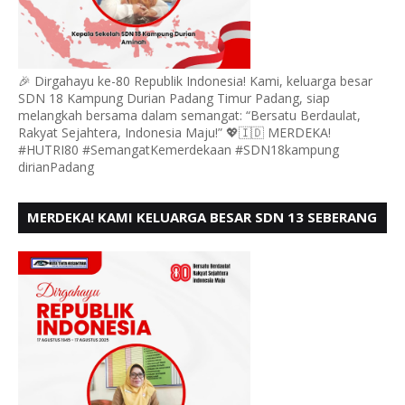
🎉 Dirgahayu ke-80 Republik Indonesia! Kami, keluarga besar
SDN 18 Kampung Durian Padang Timur Padang, siap
melangkah bersama dalam semangat: “Bersatu Berdaulat,
Rakyat Sejahtera, Indonesia Maju!” 💖🇮🇩 MERDEKA!
#HUTRI80 #SemangatKemerdekaan #SDN18kampung
dirianPadang
MERDEKA! KAMI KELUARGA BESAR SDN 13 SEBERANG
PADANG UTARA MENGUCAPKAN HUT RI KE - 80,