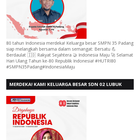
80 tahun Indonesia merdeka! Keluarga besar SMPN 35 Padang
siap melangkah bersama dalam semangat: Bersatu 💪
Berdaulat 🇮🇩 Rakyat Sejahtera 🤝 Indonesia Maju 🚀 Selamat
Hari Ulang Tahun ke-80 Republik Indonesia! #HUTRI80
#SMPN35Padang#IndonesiaMaju
MERDEKA! KAMI KELUARGA BESAR SDN 02 LUBUK
BUAYA KOTO TANGGAH PADANG, MENGUCAPKAN
HUT RI KE - 80,