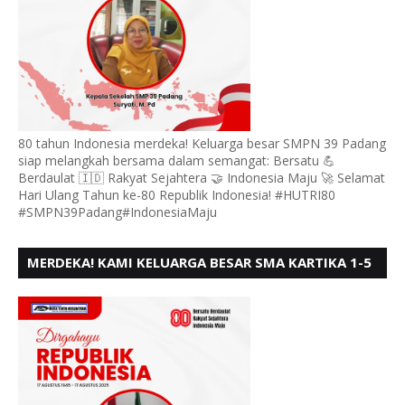
80 tahun Indonesia merdeka! Keluarga besar SMPN 39 Padang
siap melangkah bersama dalam semangat: Bersatu 💪
Berdaulat 🇮🇩 Rakyat Sejahtera 🤝 Indonesia Maju 🚀 Selamat
Hari Ulang Tahun ke-80 Republik Indonesia! #HUTRI80
#SMPN39Padang#IndonesiaMaju
MERDEKA! KAMI KELUARGA BESAR SMA KARTIKA 1-5
PADANG, MENGUCAPKAN HUT RI KE - 80, MOTO"
BERSATU BERD