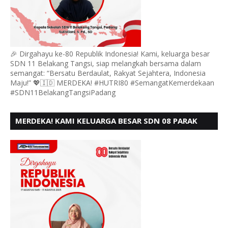
🎉 Dirgahayu ke-80 Republik Indonesia! Kami, keluarga besar
SDN 11 Belakang Tangsi, siap melangkah bersama dalam
semangat: “Bersatu Berdaulat, Rakyat Sejahtera, Indonesia
Maju!” 💖🇮🇩 MERDEKA! #HUTRI80 #SemangatKemerdekaan
#SDN11BelakangTangsiPadang
MERDEKA! KAMI KELUARGA BESAR SDN 08 PARAK
GADANG BARAT PADANG MENGUCAPKAN HUT RI KE
- 80,