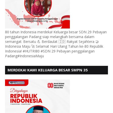
80 tahun Indonesia merdeka! Keluarga besar SDN 29 Pebayan
penggalangan Padang siap melangkah bersama dalam
semangat: Bersatu 💪 Berdaulat 🇮🇩 Rakyat Sejahtera 🤝
Indonesia Maju 🚀 Selamat Hari Ulang Tahun ke-80 Republik
Indonesia! #HUTRI80 #SDN 29 Pebayan penggalangan
Padang#IndonesiaMaju
MERDEKA! KAMI KELUARGA BESAR SMPN 35
PADANG, MENGUCAPKAN HUT RI KE - 80