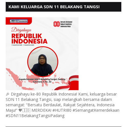
KAMI KELUARGA SDN 11 BELAKANG TANGSI
MENGUCAPKAN HUT RI KE 80
🎉 Dirgahayu ke-80 Republik Indonesia! Kami, keluarga besar
SDN 11 Belakang Tangsi, siap melangkah bersama dalam
semangat: “Bersatu Berdaulat, Rakyat Sejahtera, Indonesia
Maju!” 💖🇮🇩 MERDEKA! #HUTRI80 #SemangatKemerdekaan
#SDN11BelakangTangsiPadang