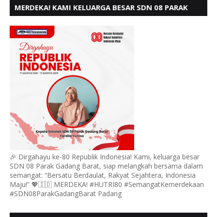
MERDEKA! KAMI KELUARGA BESAR SDN 08 PARAK
GADANG BARAT PADANG MENGUCAPKAN HUT RI KE
- 80,
🎉 Dirgahayu ke-80 Republik Indonesia! Kami, keluarga besar
SDN 08 Parak Gadang Barat, siap melangkah bersama dalam
semangat: “Bersatu Berdaulat, Rakyat Sejahtera, Indonesia
Maju!” 💖🇮🇩 MERDEKA! #HUTRI80 #SemangatKemerdekaan
#SDN08ParakGadangBarat Padang