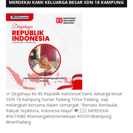
MERDEKA! KAMI KELUARGA BESAR SDN 18 KAMPUNG
DURIAN MENGUCAPKAN HUT RI KE - 80,
🎉 Dirgahayu ke-80 Republik Indonesia! Kami, keluarga besar
SDN 18 Kampung Durian Padang Timur Padang, siap
melangkah bersama dalam semangat: “Bersatu Berdaulat,
Rakyat Sejahtera, Indonesia Maju!” 💖🇮🇩 MERDEKA!
#HUTRI80 #SemangatKemerdekaan #SDN18kampung
dirianPadang