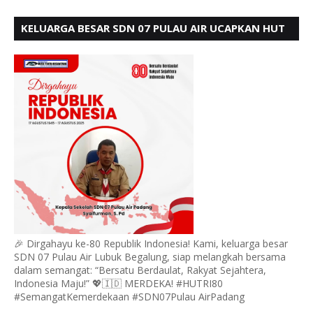
KELUARGA BESAR SDN 07 PULAU AIR UCAPKAN HUT
RI KE 80
🎉 Dirgahayu ke-80 Republik Indonesia! Kami, keluarga besar
SDN 07 Pulau Air Lubuk Begalung, siap melangkah bersama
dalam semangat: “Bersatu Berdaulat, Rakyat Sejahtera,
Indonesia Maju!” 💖🇮🇩 MERDEKA! #HUTRI80
#SemangatKemerdekaan #SDN07Pulau AirPadang