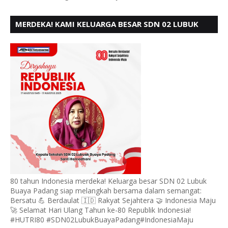
MERDEKA! KAMI KELUARGA BESAR SDN 02 LUBUK
BUAYA KOTO TANGGAH PADANG, MENGUCAPKAN
HUT RI KE - 80,
80 tahun Indonesia merdeka! Keluarga besar SDN 02 Lubuk
Buaya Padang siap melangkah bersama dalam semangat:
Bersatu 💪 Berdaulat 🇮🇩 Rakyat Sejahtera 🤝 Indonesia Maju
🚀 Selamat Hari Ulang Tahun ke-80 Republik Indonesia!
#HUTRI80 #SDN02LubukBuayaPadang#IndonesiaMaju