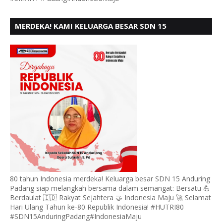
MERDEKA! KAMI KELUARGA BESAR SDN 15
ANDURING PADANG, MENGUCAPKAN HUT RI KE - 80
80 tahun Indonesia merdeka! Keluarga besar SDN 15 Anduring
Padang siap melangkah bersama dalam semangat: Bersatu 💪
Berdaulat 🇮🇩 Rakyat Sejahtera 🤝 Indonesia Maju 🚀 Selamat
Hari Ulang Tahun ke-80 Republik Indonesia! #HUTRI80
#SDN15AnduringPadang#IndonesiaMaju