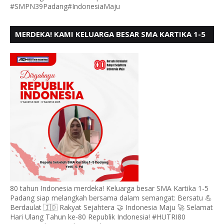
#SMPN39Padang#IndonesiaMaju
MERDEKA! KAMI KELUARGA BESAR SMA KARTIKA 1-5
PADANG, MENGUCAPKAN HUT RI KE - 80, MOTO"
BERSATU BERD
80 tahun Indonesia merdeka! Keluarga besar SMA Kartika 1-5
Padang siap melangkah bersama dalam semangat: Bersatu 💪
Berdaulat 🇮🇩 Rakyat Sejahtera 🤝 Indonesia Maju 🚀 Selamat
Hari Ulang Tahun ke-80 Republik Indonesia! #HUTRI80