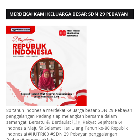
MERDEKA! KAMI KELUARGA BESAR SDN 29 PEBAYAN
PENGGALANGAN PADANG, MENGUCAPKAN HUT RI
KE - 80
80 tahun Indonesia merdeka! Keluarga besar SDN 29 Pebayan
penggalangan Padang siap melangkah bersama dalam
semangat: Bersatu 💪 Berdaulat 🇮🇩 Rakyat Sejahtera 🤝
Indonesia Maju 🚀 Selamat Hari Ulang Tahun ke-80 Republik
Indonesia! #HUTRI80 #SDN 29 Pebayan penggalangan
Padang#IndonesiaMaju