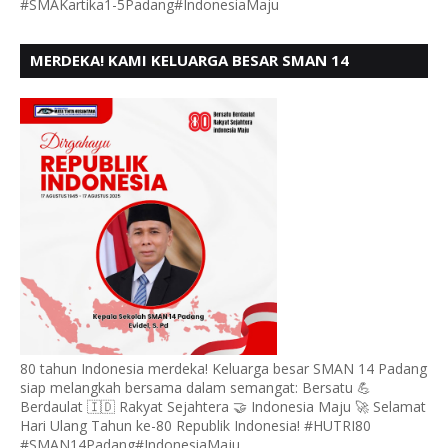
#SMAKartika1-5Padang#IndonesiaMaju
MERDEKA! KAMI KELUARGA BESAR SMAN 14
PADANG, MENGUCAPKAN HUT RI KE - 80,
80 tahun Indonesia merdeka! Keluarga besar SMAN 14 Padang
siap melangkah bersama dalam semangat: Bersatu 💪
Berdaulat 🇮🇩 Rakyat Sejahtera 🤝 Indonesia Maju 🚀 Selamat
Hari Ulang Tahun ke-80 Republik Indonesia! #HUTRI80
#SMAN14Padang#IndonesiaMaju