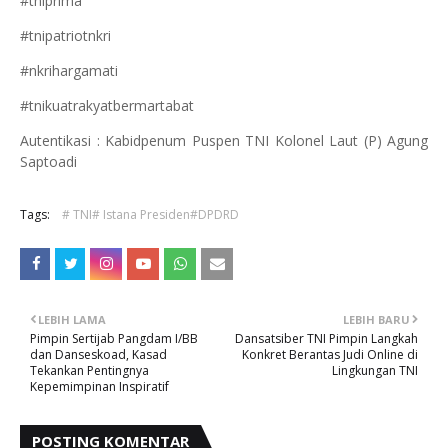
#tniprima
#tnipatriotnkri
#nkrihargamati
#tnikuatrakyatbermartabat
Autentikasi : Kabidpenum Puspen TNI Kolonel Laut (P) Agung
Saptoadi
Tags:
# TNI# Istana Presiden#DPDRD
LEBIH LAMA
LEBIH BARU
Pimpin Sertijab Pangdam I/BB
Dansatsiber TNI Pimpin Langkah
dan Danseskoad, Kasad
Konkret Berantas Judi Online di
Tekankan Pentingnya
Lingkungan TNI
Kepemimpinan Inspiratif
POSTING KOMENTAR