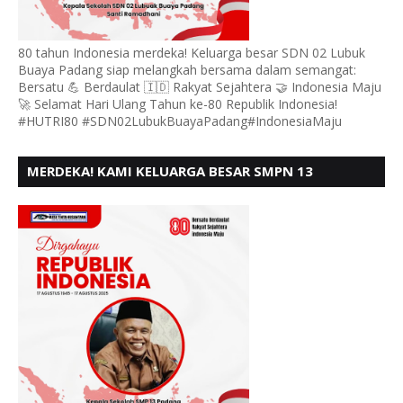
80 tahun Indonesia merdeka! Keluarga besar SDN 02 Lubuk
Buaya Padang siap melangkah bersama dalam semangat:
Bersatu 💪 Berdaulat 🇮🇩 Rakyat Sejahtera 🤝 Indonesia Maju
🚀 Selamat Hari Ulang Tahun ke-80 Republik Indonesia!
#HUTRI80 #SDN02LubukBuayaPadang#IndonesiaMaju
MERDEKA! KAMI KELUARGA BESAR SMPN 13
PADANG, MENGUCAPKAN HUT RI KE - 80