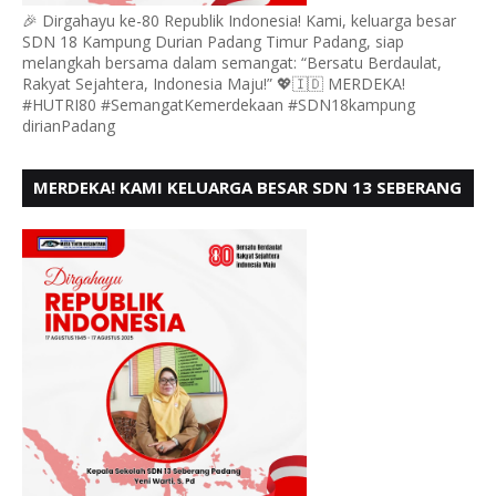
🎉 Dirgahayu ke-80 Republik Indonesia! Kami, keluarga besar
SDN 18 Kampung Durian Padang Timur Padang, siap
melangkah bersama dalam semangat: “Bersatu Berdaulat,
Rakyat Sejahtera, Indonesia Maju!” 💖🇮🇩 MERDEKA!
#HUTRI80 #SemangatKemerdekaan #SDN18kampung
dirianPadang
MERDEKA! KAMI KELUARGA BESAR SDN 13 SEBERANG
PADANG UTARA MENGUCAPKAN HUT RI KE - 80,