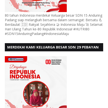
80 tahun Indonesia merdeka! Keluarga besar SDN 15 Anduring
Padang siap melangkah bersama dalam semangat: Bersatu 💪
Berdaulat 🇮🇩 Rakyat Sejahtera 🤝 Indonesia Maju 🚀 Selamat
Hari Ulang Tahun ke-80 Republik Indonesia! #HUTRI80
#SDN15AnduringPadang#IndonesiaMaju
MERDEKA! KAMI KELUARGA BESAR SDN 29 PEBAYAN
PENGGALANGAN PADANG, MENGUCAPKAN HUT RI
KE - 80