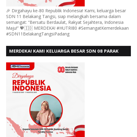
🎉 Dirgahayu ke-80 Republik Indonesia! Kami, keluarga besar
SDN 11 Belakang Tangsi, siap melangkah bersama dalam
semangat: “Bersatu Berdaulat, Rakyat Sejahtera, Indonesia
Maju!” 💖🇮🇩 MERDEKA! #HUTRI80 #SemangatKemerdekaan
#SDN11BelakangTangsiPadang
MERDEKA! KAMI KELUARGA BESAR SDN 08 PARAK
GADANG BARAT PADANG MENGUCAPKAN HUT RI KE
- 80,