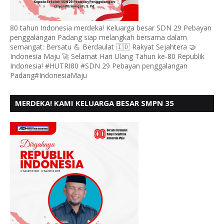
80 tahun Indonesia merdeka! Keluarga besar SDN 29 Pebayan
penggalangan Padang siap melangkah bersama dalam
semangat: Bersatu 💪 Berdaulat 🇮🇩 Rakyat Sejahtera 🤝
Indonesia Maju 🚀 Selamat Hari Ulang Tahun ke-80 Republik
Indonesia! #HUTRI80 #SDN 29 Pebayan penggalangan
Padang#IndonesiaMaju
MERDEKA! KAMI KELUARGA BESAR SMPN 35
PADANG, MENGUCAPKAN HUT RI KE - 80