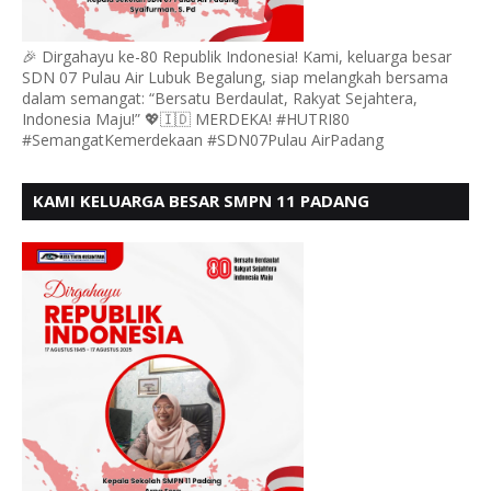
🎉 Dirgahayu ke-80 Republik Indonesia! Kami, keluarga besar
SDN 07 Pulau Air Lubuk Begalung, siap melangkah bersama
dalam semangat: “Bersatu Berdaulat, Rakyat Sejahtera,
Indonesia Maju!” 💖🇮🇩 MERDEKA! #HUTRI80
#SemangatKemerdekaan #SDN07Pulau AirPadang
KAMI KELUARGA BESAR SMPN 11 PADANG
MENGUCAPKAN HUT RI KE - 80, MOTO" BERSATU
BERDAULAT