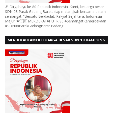
🎉 Dirgahayu ke-80 Republik Indonesia! Kami, keluarga besar
SDN 08 Parak Gadang Barat, siap melangkah bersama dalam
semangat: “Bersatu Berdaulat, Rakyat Sejahtera, Indonesia
Maju!” 💖🇮🇩 MERDEKA! #HUTRI80 #SemangatKemerdekaan
#SDN08ParakGadangBarat Padang
MERDEKA! KAMI KELUARGA BESAR SDN 18 KAMPUNG
DURIAN MENGUCAPKAN HUT RI KE - 80,