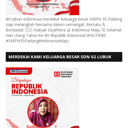
80 tahun Indonesia merdeka! Keluarga besar SMPN 35 Padang
siap melangkah bersama dalam semangat: Bersatu 💪
Berdaulat 🇮🇩 Rakyat Sejahtera 🤝 Indonesia Maju 🚀 Selamat
Hari Ulang Tahun ke-80 Republik Indonesia! #HUTRI80
#SMPN35Padang#IndonesiaMaju
MERDEKA! KAMI KELUARGA BESAR SDN 02 LUBUK
BUAYA KOTO TANGGAH PADANG, MENGUCAPKAN
HUT RI KE - 80,