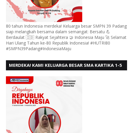
80 tahun Indonesia merdeka! Keluarga besar SMPN 39 Padang
siap melangkah bersama dalam semangat: Bersatu 💪
Berdaulat 🇮🇩 Rakyat Sejahtera 🤝 Indonesia Maju 🚀 Selamat
Hari Ulang Tahun ke-80 Republik Indonesia! #HUTRI80
#SMPN39Padang#IndonesiaMaju
MERDEKA! KAMI KELUARGA BESAR SMA KARTIKA 1-5
PADANG, MENGUCAPKAN HUT RI KE - 80, MOTO"
BERSATU BERD