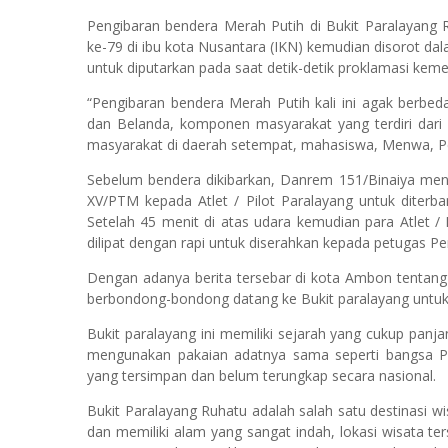
Pengibaran bendera Merah Putih di Bukit Paralayang
ke-79 di ibu kota Nusantara (IKN) kemudian disorot da
untuk diputarkan pada saat detik-detik proklamasi kem
“Pengibaran bendera Merah Putih kali ini agak berbeda
dan Belanda, komponen masyarakat yang terdiri dari
masyarakat di daerah setempat, mahasiswa, Menwa, Pel
Sebelum bendera dikibarkan, Danrem 151/Binaiya me
XV/PTM kepada Atlet / Pilot Paralayang untuk diterba
Setelah 45 menit di atas udara kemudian para Atlet 
dilipat dengan rapi untuk diserahkan kepada petugas Pen
Dengan adanya berita tersebar di kota Ambon tentang
berbondong-bondong datang ke Bukit paralayang untuk
Bukit paralayang ini memiliki sejarah yang cukup panja
mengunakan pakaian adatnya sama seperti bangsa Po
yang tersimpan dan belum terungkap secara nasional.
Bukit Paralayang Ruhatu adalah salah satu destinasi w
dan memiliki alam yang sangat indah, lokasi wisata te