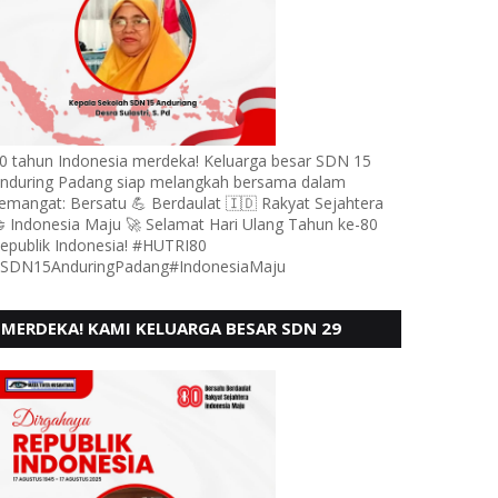
0 tahun Indonesia merdeka! Keluarga besar SDN 15
nduring Padang siap melangkah bersama dalam
emangat: Bersatu 💪 Berdaulat 🇮🇩 Rakyat Sejahtera
 Indonesia Maju 🚀 Selamat Hari Ulang Tahun ke-80
epublik Indonesia! #HUTRI80
SDN15AnduringPadang#IndonesiaMaju
MERDEKA! KAMI KELUARGA BESAR SDN 29
PEBAYAN PENGGALANGAN PADANG,
MENGUCAPKAN HUT RI KE - 80