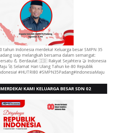
0 tahun Indonesia merdeka! Keluarga besar SMPN 35
adang siap melangkah bersama dalam semangat:
ersatu 💪 Berdaulat 🇮🇩 Rakyat Sejahtera 🤝 Indonesia
aju 🚀 Selamat Hari Ulang Tahun ke-80 Republik
ndonesia! #HUTRI80 #SMPN35Padang#IndonesiaMaju
MERDEKA! KAMI KELUARGA BESAR SDN 02
LUBUK BUAYA KOTO TANGGAH PADANG,
MENGUCAPKAN HUT RI KE - 80,