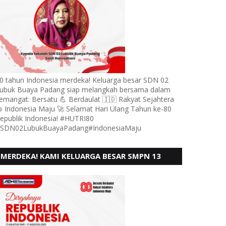
0 tahun Indonesia merdeka! Keluarga besar SDN 02
ubuk Buaya Padang siap melangkah bersama dalam
emangat: Bersatu 💪 Berdaulat 🇮🇩 Rakyat Sejahtera
 Indonesia Maju 🚀 Selamat Hari Ulang Tahun ke-80
epublik Indonesia! #HUTRI80
SDN02LubukBuayaPadang#IndonesiaMaju
MERDEKA! KAMI KELUARGA BESAR SMPN 13
PADANG, MENGUCAPKAN HUT RI KE - 80