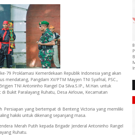
8
P
B
M
I
e-79 Proklamasi Kemerdekaan Republik Indonesia yang akan
ustus mendatang, Pangdam XV/PTM Mayjen TNI Syafrial, PSC.,
rigjen TNI Antoninho Rangel Da Silva.S.IP., M.Han. untuk
 di Bukit Paralayang Ruhatu, Desa Airlouw, Kecamatan
ah Persiapan yang bertempat di Benteng Victoria yang memiliki
paling hakiki untuk dikenang sepanjang masa.
dera Merah Putih kepada Brigadir Jenderal Antoninho Rangel
alayang Ruhatu.