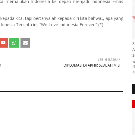
ngka memajukan Indonesia ke depan menjadi Indonesia Emas
epada kita, tapi bertanyalah kepada diri kita bahwa.., apa yang
onesia Tercinta ini. “We Love Indonesia Forever.” (*)
8
A
s
LEBIH BARU

n
DIPLOMASI DI AKHIR SEBUAH MISI
R
#