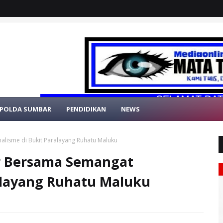
SELAMAT DATANG DI W
POLDA SUMBAR
PENDIDIKAN
NEWS
alisme di Bukit Paralayang Ruhatu Maluku
r Bersama Semangat
alayang Ruhatu Maluku