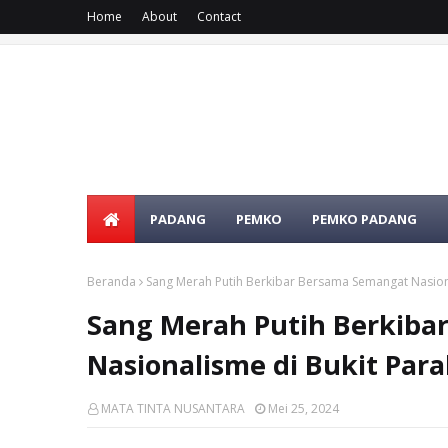
Home
About
Contact
PADANG
PEMKO
PEMKO PADANG
Beranda
Sang Merah Putih Berkibar Bersama Semangat Nasion
Sang Merah Putih Berkiba
Nasionalisme di Bukit Par
MATA TINTA NUSANTARA
Mei 25, 2024