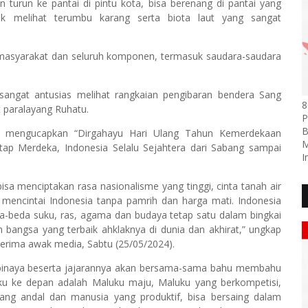
 turun ke pantai di pintu kota, bisa berenang di pantai yang
tuk melihat terumbu karang serta biota laut yang sangat
, masyarakat dan seluruh komponen, termasuk saudara-saudara
 sangat antusias melihat rangkaian pengibaran bendera Sang
8
t paralayang Ruhatu.
P
B
a mengucapkan “Dirgahayu Hari Ulang Tahun Kemerdekaan
M
etap Merdeka, Indonesia Selalu Sejahtera dari Sabang sampai
I
isa menciptakan rasa nasionalisme yang tinggi, cinta tanah air
 mencintai Indonesia tanpa pamrih dan harga mati. Indonesia
da-beda suku, ras, agama dan budaya tetap satu dalam bingkai
 bangsa yang terbaik ahklaknya di dunia dan akhirat,” ungkap
terima awak media, Sabtu (25/05/2024).
naya beserta jajarannya akan bersama-sama bahu membahu
 ke depan adalah Maluku maju, Maluku yang berkompetisi,
ang andal dan manusia yang produktif, bisa bersaing dalam