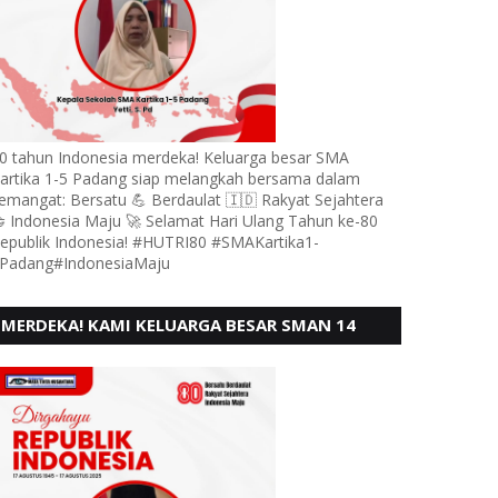
0 tahun Indonesia merdeka! Keluarga besar SMA
artika 1-5 Padang siap melangkah bersama dalam
emangat: Bersatu 💪 Berdaulat 🇮🇩 Rakyat Sejahtera
 Indonesia Maju 🚀 Selamat Hari Ulang Tahun ke-80
epublik Indonesia! #HUTRI80 #SMAKartika1-
Padang#IndonesiaMaju
MERDEKA! KAMI KELUARGA BESAR SMAN 14
PADANG, MENGUCAPKAN HUT RI KE - 80,