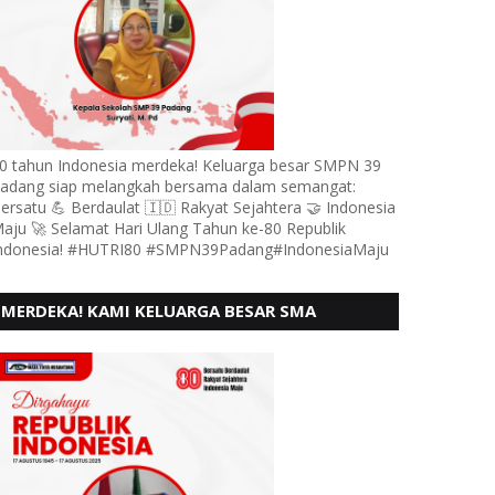
0 tahun Indonesia merdeka! Keluarga besar SMPN 39
adang siap melangkah bersama dalam semangat:
ersatu 💪 Berdaulat 🇮🇩 Rakyat Sejahtera 🤝 Indonesia
aju 🚀 Selamat Hari Ulang Tahun ke-80 Republik
ndonesia! #HUTRI80 #SMPN39Padang#IndonesiaMaju
MERDEKA! KAMI KELUARGA BESAR SMA
KARTIKA 1-5 PADANG, MENGUCAPKAN HUT RI
KE - 80, MOTO" BERSATU BERD