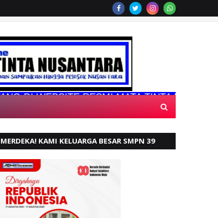
EBSITE RESMI MATA TINTA NUSANTARA
MERDEKA! KAMI KELUARGA BESAR SMPN 39
PADANG, MENGUCAPKAN HUT RI KE - 80,