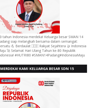
0 tahun Indonesia merdeka! Keluarga besar SMAN 14
adang siap melangkah bersama dalam semangat:
ersatu 💪 Berdaulat 🇮🇩 Rakyat Sejahtera 🤝 Indonesia
aju 🚀 Selamat Hari Ulang Tahun ke-80 Republik
ndonesia! #HUTRI80 #SMAN14Padang#IndonesiaMaju
MERDEKA! KAMI KELUARGA BESAR SDN 15
ANDURING PADANG, MENGUCAPKAN HUT RI KE
- 80