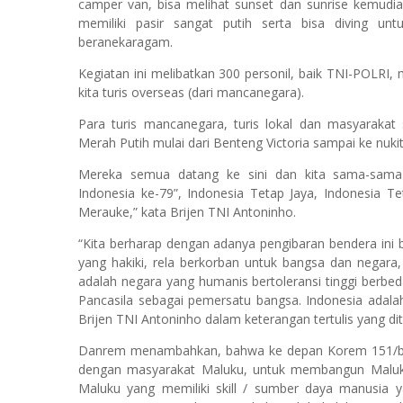
camper van, bisa melihat sunset dan sunrise kemudian
memiliki pasir sangat putih serta bisa diving un
beranekaragam.
Kegiatan ini melibatkan 300 personil, baik TNI-POLRI
kita turis overseas (dari mancanegara).
Para turis mancanegara, turis lokal dan masyarakat
Merah Putih mulai dari Benteng Victoria sampai ke nuki
Mereka semua datang ke sini dan kita sama-sam
Indonesia ke-79”, Indonesia Tetap Jaya, Indonesia T
Merauke,” kata Brijen TNI Antoninho.
“Kita berharap dengan adanya pengibaran bendera ini b
yang hakiki, rela berkorban untuk bangsa dan negara,
adalah negara yang humanis bertoleransi tinggi berbe
Pancasila sebagai pemersatu bangsa. Indonesia adalah
Brijen TNI Antoninho dalam keterangan tertulis yang di
Danrem menambahkan, bahwa ke depan Korem 151/bi
dengan masyarakat Maluku, untuk membangun Maluku
Maluku yang memiliki skill / sumber daya manusia y