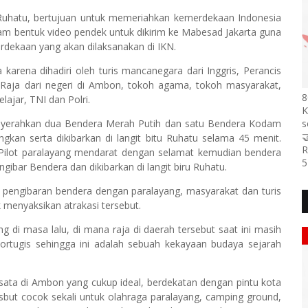
 Ruhatu, bertujuan untuk memeriahkan kemerdekaan Indonesia
lam bentuk video pendek untuk dikirim ke Mabesad Jakarta guna
erdekaan yang akan dilaksanakan di IKN.
 karena dihadiri oleh turis mancanegara dari Inggris, Perancis
 Raja dari negeri di Ambon, tokoh agama, tokoh masyarakat,
8
ajar, TNI dan Polri.
K
nyerahkan dua Bendera Merah Putih dan satu Bendera Kodam
s

ngkan serta dikibarkan di langit bitu Ruhatu selama 45 menit.
R
/ Pilot paralayang mendarat dengan selamat kemudian bendera
5
gibar Bendera dan dikibarkan di langit biru Ruhatu.
 pengibaran bendera dengan paralayang, masyarakat dan turis
 menyaksikan atrakasi tersebut.
ng di masa lalu, di mana raja di daerah tersebut saat ini masih
rtugis sehingga ini adalah sebuah kekayaan budaya sejarah
isata di Ambon yang cukup ideal, berdekatan dengan pintu kota
rsbut cocok sekali untuk olahraga paralayang, camping ground,