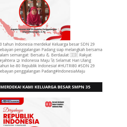
0 tahun Indonesia merdeka! Keluarga besar SDN 29
ebayan penggalangan Padang siap melangkah bersama
alam semangat: Bersatu 💪 Berdaulat 🇮🇩 Rakyat
ejahtera 🤝 Indonesia Maju 🚀 Selamat Hari Ulang
ahun ke-80 Republik Indonesia! #HUTRI80 #SDN 29
ebayan penggalangan Padang#IndonesiaMaju
MERDEKA! KAMI KELUARGA BESAR SMPN 35
PADANG, MENGUCAPKAN HUT RI KE - 80