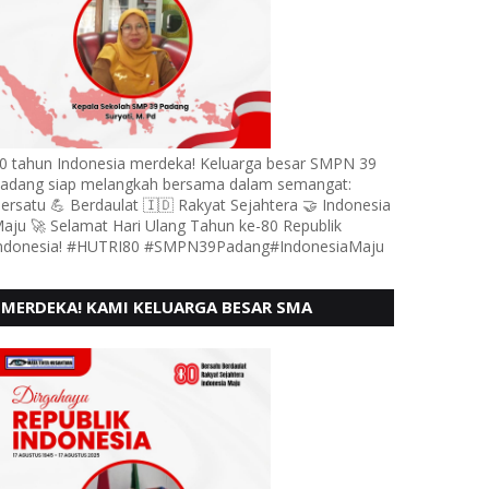
0 tahun Indonesia merdeka! Keluarga besar SMPN 39
adang siap melangkah bersama dalam semangat:
ersatu 💪 Berdaulat 🇮🇩 Rakyat Sejahtera 🤝 Indonesia
aju 🚀 Selamat Hari Ulang Tahun ke-80 Republik
ndonesia! #HUTRI80 #SMPN39Padang#IndonesiaMaju
MERDEKA! KAMI KELUARGA BESAR SMA
KARTIKA 1-5 PADANG, MENGUCAPKAN HUT RI
KE - 80, MOTO" BERSATU BERD