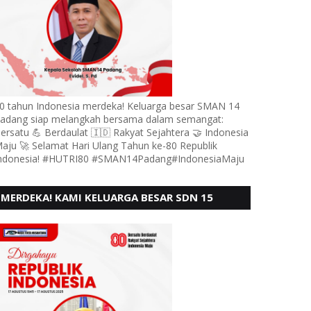
0 tahun Indonesia merdeka! Keluarga besar SMAN 14
adang siap melangkah bersama dalam semangat:
ersatu 💪 Berdaulat 🇮🇩 Rakyat Sejahtera 🤝 Indonesia
aju 🚀 Selamat Hari Ulang Tahun ke-80 Republik
ndonesia! #HUTRI80 #SMAN14Padang#IndonesiaMaju
MERDEKA! KAMI KELUARGA BESAR SDN 15
ANDURING PADANG, MENGUCAPKAN HUT RI KE
- 80