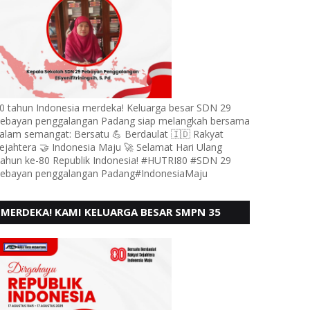
0 tahun Indonesia merdeka! Keluarga besar SDN 29
ebayan penggalangan Padang siap melangkah bersama
alam semangat: Bersatu 💪 Berdaulat 🇮🇩 Rakyat
ejahtera 🤝 Indonesia Maju 🚀 Selamat Hari Ulang
ahun ke-80 Republik Indonesia! #HUTRI80 #SDN 29
ebayan penggalangan Padang#IndonesiaMaju
MERDEKA! KAMI KELUARGA BESAR SMPN 35
PADANG, MENGUCAPKAN HUT RI KE - 80