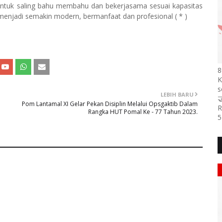
ntuk saling bahu membahu dan bekerjasama sesuai kapasitas
njadi semakin modern, bermanfaat dan profesional ( * )
8
K
s
LEBIH BARU

Pom Lantamal XI Gelar Pekan Disiplin Melalui Opsgaktib Dalam
R
Rangka HUT Pomal Ke - 77 Tahun 2023.
5