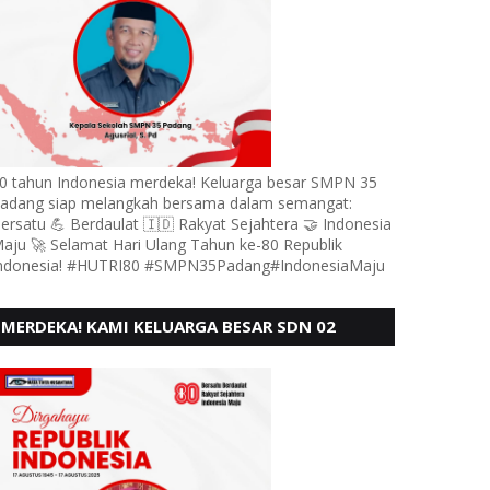
0 tahun Indonesia merdeka! Keluarga besar SMPN 35
adang siap melangkah bersama dalam semangat:
ersatu 💪 Berdaulat 🇮🇩 Rakyat Sejahtera 🤝 Indonesia
aju 🚀 Selamat Hari Ulang Tahun ke-80 Republik
ndonesia! #HUTRI80 #SMPN35Padang#IndonesiaMaju
MERDEKA! KAMI KELUARGA BESAR SDN 02
LUBUK BUAYA KOTO TANGGAH PADANG,
MENGUCAPKAN HUT RI KE - 80,