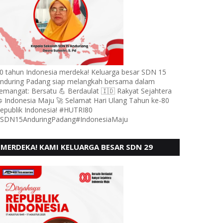
0 tahun Indonesia merdeka! Keluarga besar SDN 15
nduring Padang siap melangkah bersama dalam
emangat: Bersatu 💪 Berdaulat 🇮🇩 Rakyat Sejahtera
 Indonesia Maju 🚀 Selamat Hari Ulang Tahun ke-80
epublik Indonesia! #HUTRI80
SDN15AnduringPadang#IndonesiaMaju
MERDEKA! KAMI KELUARGA BESAR SDN 29
PEBAYAN PENGGALANGAN PADANG,
MENGUCAPKAN HUT RI KE - 80