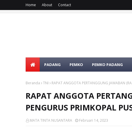
Home
About
Contact
SELAMAT DATA
PADANG
PEMKO
PEMKO PADANG
Beranda
TNI
RAPAT ANGGOTA PERTANGGUNG JAWABAN (RAP
RAPAT ANGGOTA PERTANG
PENGURUS PRIMKOPAL PU
MATA TINTA NUSANTARA
Februari 14, 2023