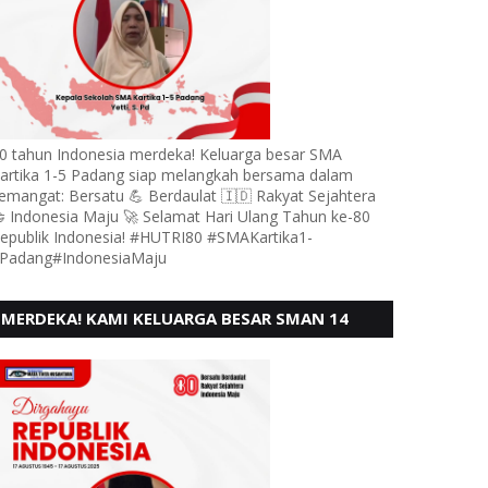
0 tahun Indonesia merdeka! Keluarga besar SMA
artika 1-5 Padang siap melangkah bersama dalam
emangat: Bersatu 💪 Berdaulat 🇮🇩 Rakyat Sejahtera
 Indonesia Maju 🚀 Selamat Hari Ulang Tahun ke-80
epublik Indonesia! #HUTRI80 #SMAKartika1-
Padang#IndonesiaMaju
MERDEKA! KAMI KELUARGA BESAR SMAN 14
PADANG, MENGUCAPKAN HUT RI KE - 80,