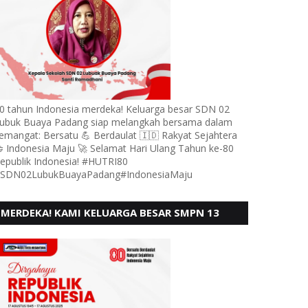
0 tahun Indonesia merdeka! Keluarga besar SDN 02
ubuk Buaya Padang siap melangkah bersama dalam
emangat: Bersatu 💪 Berdaulat 🇮🇩 Rakyat Sejahtera
 Indonesia Maju 🚀 Selamat Hari Ulang Tahun ke-80
epublik Indonesia! #HUTRI80
SDN02LubukBuayaPadang#IndonesiaMaju
MERDEKA! KAMI KELUARGA BESAR SMPN 13
PADANG, MENGUCAPKAN HUT RI KE - 80