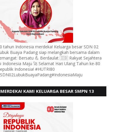
0 tahun Indonesia merdeka! Keluarga besar SDN 02
ubuk Buaya Padang siap melangkah bersama dalam
emangat: Bersatu 💪 Berdaulat 🇮🇩 Rakyat Sejahtera
 Indonesia Maju 🚀 Selamat Hari Ulang Tahun ke-80
epublik Indonesia! #HUTRI80
SDN02LubukBuayaPadang#IndonesiaMaju
MERDEKA! KAMI KELUARGA BESAR SMPN 13
PADANG, MENGUCAPKAN HUT RI KE - 80