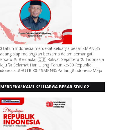
0 tahun Indonesia merdeka! Keluarga besar SMPN 35
adang siap melangkah bersama dalam semangat:
ersatu 💪 Berdaulat 🇮🇩 Rakyat Sejahtera 🤝 Indonesia
aju 🚀 Selamat Hari Ulang Tahun ke-80 Republik
ndonesia! #HUTRI80 #SMPN35Padang#IndonesiaMaju
MERDEKA! KAMI KELUARGA BESAR SDN 02
LUBUK BUAYA KOTO TANGGAH PADANG,
MENGUCAPKAN HUT RI KE - 80,