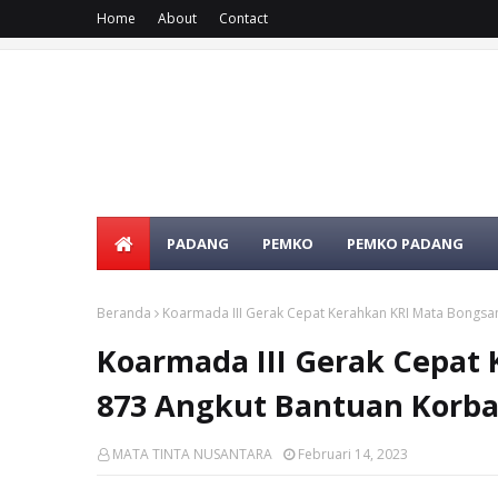
Home
About
Contact
PADANG
PEMKO
PEMKO PADANG
Beranda
Koarmada III Gerak Cepat Kerahkan KRI Mata Bongs
Koarmada III Gerak Cepat
873 Angkut Bantuan Korb
MATA TINTA NUSANTARA
Februari 14, 2023