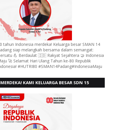
0 tahun Indonesia merdeka! Keluarga besar SMAN 14
adang siap melangkah bersama dalam semangat:
ersatu 💪 Berdaulat 🇮🇩 Rakyat Sejahtera 🤝 Indonesia
aju 🚀 Selamat Hari Ulang Tahun ke-80 Republik
ndonesia! #HUTRI80 #SMAN14Padang#IndonesiaMaju
MERDEKA! KAMI KELUARGA BESAR SDN 15
ANDURING PADANG, MENGUCAPKAN HUT RI KE
- 80