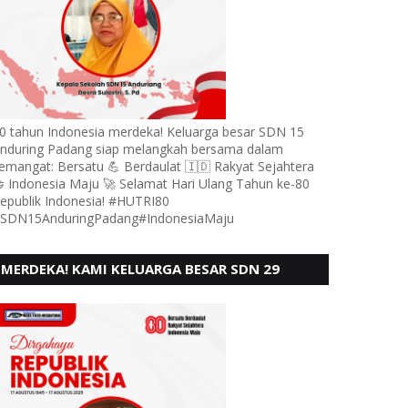
0 tahun Indonesia merdeka! Keluarga besar SDN 15
nduring Padang siap melangkah bersama dalam
emangat: Bersatu 💪 Berdaulat 🇮🇩 Rakyat Sejahtera
 Indonesia Maju 🚀 Selamat Hari Ulang Tahun ke-80
epublik Indonesia! #HUTRI80
SDN15AnduringPadang#IndonesiaMaju
MERDEKA! KAMI KELUARGA BESAR SDN 29
PEBAYAN PENGGALANGAN PADANG,
MENGUCAPKAN HUT RI KE - 80