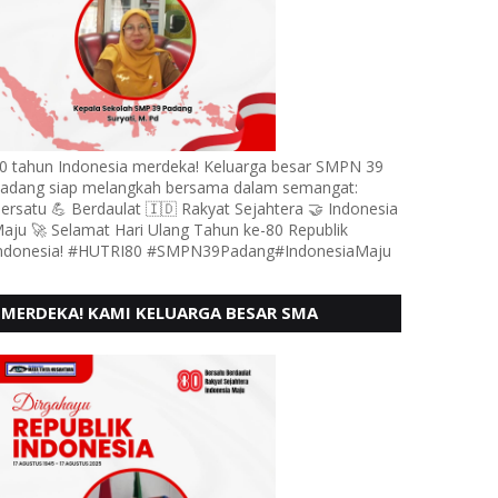
0 tahun Indonesia merdeka! Keluarga besar SMPN 39
adang siap melangkah bersama dalam semangat:
ersatu 💪 Berdaulat 🇮🇩 Rakyat Sejahtera 🤝 Indonesia
aju 🚀 Selamat Hari Ulang Tahun ke-80 Republik
ndonesia! #HUTRI80 #SMPN39Padang#IndonesiaMaju
MERDEKA! KAMI KELUARGA BESAR SMA
KARTIKA 1-5 PADANG, MENGUCAPKAN HUT RI
KE - 80, MOTO" BERSATU BERD