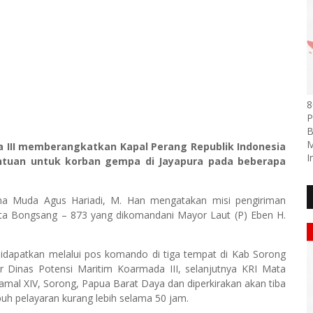
8
P
B
M
da III memberangkatkan Kapal Perang Republik Indonesia
I
tuan untuk korban gempa di Jayapura pada beberapa
na Muda Agus Hariadi, M. Han mengatakan misi pengiriman
ta Bongsang – 873 yang dikomandani Mayor Laut (P) Eben H.
 didapatkan melalui pos komando di tiga tempat di Kab Sorong
 Dinas Potensi Maritim Koarmada III, selanjutnya KRI Mata
al XIV, Sorong, Papua Barat Daya dan diperkirakan akan tiba
uh pelayaran kurang lebih selama 50 jam.