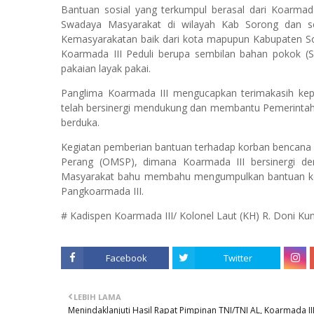
Bantuan sosial yang terkumpul berasal dari Koarma
Swadaya Masyarakat di wilayah Kab Sorong dan sek
Kemasyarakatan baik dari kota mapupun Kabupaten So
Koarmada III Peduli berupa sembilan bahan pokok (S
pakaian layak pakai.
Panglima Koarmada III mengucapkan terimakasih kep
telah bersinergi mendukung dan membantu Pemerintah 
berduka.
Kegiatan pemberian bantuan terhadap korban bencana in
Perang (OMSP), dimana Koarmada III bersinergi 
Masyarakat bahu membahu mengumpulkan bantuan kem
Pangkoarmada III.
# Kadispen Koarmada III/ Kolonel Laut (KH) R. Doni Kun
Facebook
Twitter
LEBIH LAMA
Menindaklanjuti Hasil Rapat Pimpinan TNI/TNI AL, Koarmada II