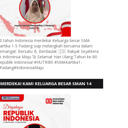
0 tahun Indonesia merdeka! Keluarga besar SMA
artika 1-5 Padang siap melangkah bersama dalam
emangat: Bersatu 💪 Berdaulat 🇮🇩 Rakyat Sejahtera
 Indonesia Maju 🚀 Selamat Hari Ulang Tahun ke-80
epublik Indonesia! #HUTRI80 #SMAKartika1-
Padang#IndonesiaMaju
MERDEKA! KAMI KELUARGA BESAR SMAN 14
PADANG, MENGUCAPKAN HUT RI KE - 80,