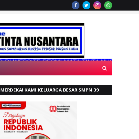
BSITE RESMI MATA TINTA NUSANTARA
MERDEKA! KAMI KELUARGA BESAR SMPN 39
PADANG, MENGUCAPKAN HUT RI KE - 80,