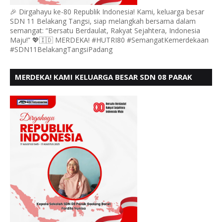
🎉 Dirgahayu ke-80 Republik Indonesia! Kami, keluarga besar
SDN 11 Belakang Tangsi, siap melangkah bersama dalam
semangat: “Bersatu Berdaulat, Rakyat Sejahtera, Indonesia
Maju!” 💖🇮🇩 MERDEKA! #HUTRI80 #SemangatKemerdekaan
#SDN11BelakangTangsiPadang
MERDEKA! KAMI KELUARGA BESAR SDN 08 PARAK
GADANG BARAT PADANG MENGUCAPKAN HUT RI KE
- 80,