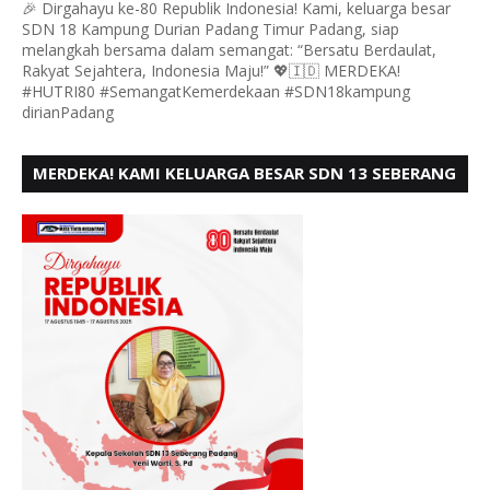
🎉 Dirgahayu ke-80 Republik Indonesia! Kami, keluarga besar
SDN 18 Kampung Durian Padang Timur Padang, siap
melangkah bersama dalam semangat: “Bersatu Berdaulat,
Rakyat Sejahtera, Indonesia Maju!” 💖🇮🇩 MERDEKA!
#HUTRI80 #SemangatKemerdekaan #SDN18kampung
dirianPadang
MERDEKA! KAMI KELUARGA BESAR SDN 13 SEBERANG
PADANG UTARA MENGUCAPKAN HUT RI KE - 80,