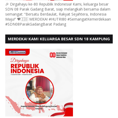
🎉 Dirgahayu ke-80 Republik Indonesia! Kami, keluarga besar
SDN 08 Parak Gadang Barat, siap melangkah bersama dalam
semangat: “Bersatu Berdaulat, Rakyat Sejahtera, Indonesia
Maju!” 💖🇮🇩 MERDEKA! #HUTRI80 #SemangatKemerdekaan
#SDN08ParakGadangBarat Padang
MERDEKA! KAMI KELUARGA BESAR SDN 18 KAMPUNG
DURIAN MENGUCAPKAN HUT RI KE - 80,