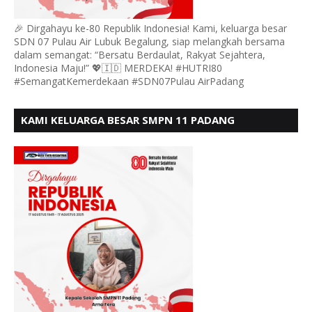
🎉 Dirgahayu ke-80 Republik Indonesia! Kami, keluarga besar
SDN 07 Pulau Air Lubuk Begalung, siap melangkah bersama
dalam semangat: “Bersatu Berdaulat, Rakyat Sejahtera,
Indonesia Maju!” 💖🇮🇩 MERDEKA! #HUTRI80
#SemangatKemerdekaan #SDN07Pulau AirPadang
KAMI KELUARGA BESAR SMPN 11 PADANG
MENGUCAPKAN HUT RI KE - 80, MOTO" BERSATU
BERDAULAT