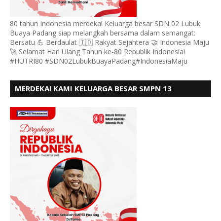
80 tahun Indonesia merdeka! Keluarga besar SDN 02 Lubuk
Buaya Padang siap melangkah bersama dalam semangat:
Bersatu 💪 Berdaulat 🇮🇩 Rakyat Sejahtera 🤝 Indonesia Maju
🚀 Selamat Hari Ulang Tahun ke-80 Republik Indonesia!
#HUTRI80 #SDN02LubukBuayaPadang#IndonesiaMaju
MERDEKA! KAMI KELUARGA BESAR SMPN 13
PADANG, MENGUCAPKAN HUT RI KE - 80