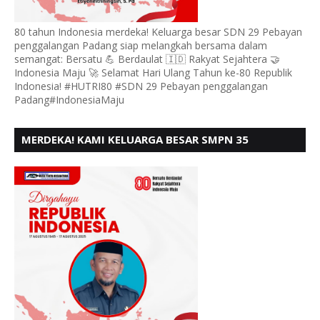
80 tahun Indonesia merdeka! Keluarga besar SDN 29 Pebayan
penggalangan Padang siap melangkah bersama dalam
semangat: Bersatu 💪 Berdaulat 🇮🇩 Rakyat Sejahtera 🤝
Indonesia Maju 🚀 Selamat Hari Ulang Tahun ke-80 Republik
Indonesia! #HUTRI80 #SDN 29 Pebayan penggalangan
Padang#IndonesiaMaju
MERDEKA! KAMI KELUARGA BESAR SMPN 35
PADANG, MENGUCAPKAN HUT RI KE - 80