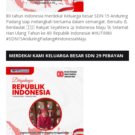
80 tahun Indonesia merdeka! Keluarga besar SDN 15 Anduring
Padang siap melangkah bersama dalam semangat: Bersatu 💪
Berdaulat 🇮🇩 Rakyat Sejahtera 🤝 Indonesia Maju 🚀 Selamat
Hari Ulang Tahun ke-80 Republik Indonesia! #HUTRI80
#SDN15AnduringPadang#IndonesiaMaju
MERDEKA! KAMI KELUARGA BESAR SDN 29 PEBAYAN
PENGGALANGAN PADANG, MENGUCAPKAN HUT RI
KE - 80