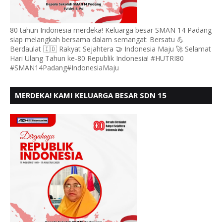
80 tahun Indonesia merdeka! Keluarga besar SMAN 14 Padang
siap melangkah bersama dalam semangat: Bersatu 💪
Berdaulat 🇮🇩 Rakyat Sejahtera 🤝 Indonesia Maju 🚀 Selamat
Hari Ulang Tahun ke-80 Republik Indonesia! #HUTRI80
#SMAN14Padang#IndonesiaMaju
MERDEKA! KAMI KELUARGA BESAR SDN 15
ANDURING PADANG, MENGUCAPKAN HUT RI KE - 80