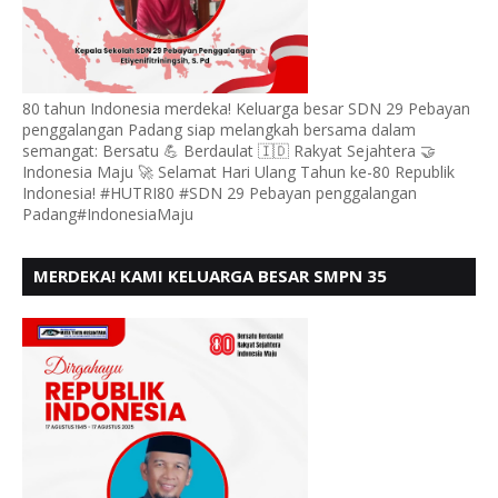
80 tahun Indonesia merdeka! Keluarga besar SDN 29 Pebayan
penggalangan Padang siap melangkah bersama dalam
semangat: Bersatu 💪 Berdaulat 🇮🇩 Rakyat Sejahtera 🤝
Indonesia Maju 🚀 Selamat Hari Ulang Tahun ke-80 Republik
Indonesia! #HUTRI80 #SDN 29 Pebayan penggalangan
Padang#IndonesiaMaju
MERDEKA! KAMI KELUARGA BESAR SMPN 35
PADANG, MENGUCAPKAN HUT RI KE - 80