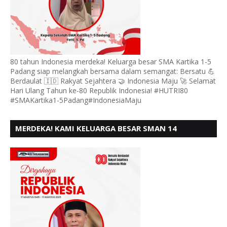
80 tahun Indonesia merdeka! Keluarga besar SMA Kartika 1-5
Padang siap melangkah bersama dalam semangat: Bersatu 💪
Berdaulat 🇮🇩 Rakyat Sejahtera 🤝 Indonesia Maju 🚀 Selamat
Hari Ulang Tahun ke-80 Republik Indonesia! #HUTRI80
#SMAKartika1-5Padang#IndonesiaMaju
MERDEKA! KAMI KELUARGA BESAR SMAN 14
PADANG, MENGUCAPKAN HUT RI KE - 80,