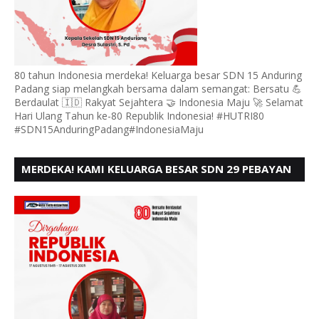
80 tahun Indonesia merdeka! Keluarga besar SDN 15 Anduring
Padang siap melangkah bersama dalam semangat: Bersatu 💪
Berdaulat 🇮🇩 Rakyat Sejahtera 🤝 Indonesia Maju 🚀 Selamat
Hari Ulang Tahun ke-80 Republik Indonesia! #HUTRI80
#SDN15AnduringPadang#IndonesiaMaju
MERDEKA! KAMI KELUARGA BESAR SDN 29 PEBAYAN
PENGGALANGAN PADANG, MENGUCAPKAN HUT RI
KE - 80