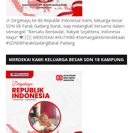
🎉 Dirgahayu ke-80 Republik Indonesia! Kami, keluarga besar
SDN 08 Parak Gadang Barat, siap melangkah bersama dalam
semangat: “Bersatu Berdaulat, Rakyat Sejahtera, Indonesia
Maju!” 💖🇮🇩 MERDEKA! #HUTRI80 #SemangatKemerdekaan
#SDN08ParakGadangBarat Padang
MERDEKA! KAMI KELUARGA BESAR SDN 18 KAMPUNG
DURIAN MENGUCAPKAN HUT RI KE - 80,