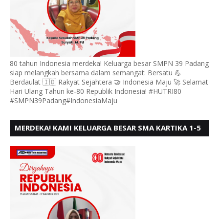
80 tahun Indonesia merdeka! Keluarga besar SMPN 39 Padang
siap melangkah bersama dalam semangat: Bersatu 💪
Berdaulat 🇮🇩 Rakyat Sejahtera 🤝 Indonesia Maju 🚀 Selamat
Hari Ulang Tahun ke-80 Republik Indonesia! #HUTRI80
#SMPN39Padang#IndonesiaMaju
MERDEKA! KAMI KELUARGA BESAR SMA KARTIKA 1-5
PADANG, MENGUCAPKAN HUT RI KE - 80, MOTO"
BERSATU BERD