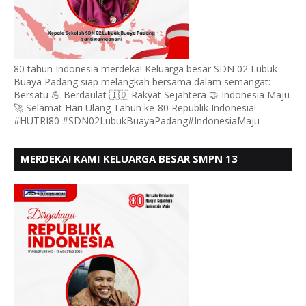
80 tahun Indonesia merdeka! Keluarga besar SDN 02 Lubuk
Buaya Padang siap melangkah bersama dalam semangat:
Bersatu 💪 Berdaulat 🇮🇩 Rakyat Sejahtera 🤝 Indonesia Maju
🚀 Selamat Hari Ulang Tahun ke-80 Republik Indonesia!
#HUTRI80 #SDN02LubukBuayaPadang#IndonesiaMaju
MERDEKA! KAMI KELUARGA BESAR SMPN 13
PADANG, MENGUCAPKAN HUT RI KE - 80