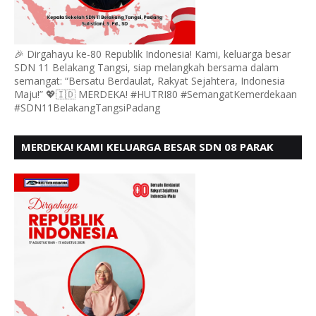
🎉 Dirgahayu ke-80 Republik Indonesia! Kami, keluarga besar
SDN 11 Belakang Tangsi, siap melangkah bersama dalam
semangat: “Bersatu Berdaulat, Rakyat Sejahtera, Indonesia
Maju!” 💖🇮🇩 MERDEKA! #HUTRI80 #SemangatKemerdekaan
#SDN11BelakangTangsiPadang
MERDEKA! KAMI KELUARGA BESAR SDN 08 PARAK
GADANG BARAT PADANG MENGUCAPKAN HUT RI KE
- 80,