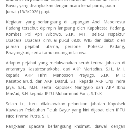
Bayur, yang dirangkaikan dengan acara kenal pamit, pada
Jumat (15/5/2026) pagi.
Kegiatan yang berlangsung di Lapangan Apel Mapolresta
Padang tersebut dipimpin langsung oleh Kapolresta Padang,
Kombes Pol Apri Wibowo, S.I.K., M.H., selaku Inspektur
Upacara. Upacara dimulai pukul 08.00 WIB dan diikuti oleh
jajaran pejabat utama, personel Polresta Padang,
Bhayangkari, serta tamu undangan lainnya.
Adapun pejabat yang melaksanakan serah terima jabatan di
antaranya Kasatresnarkoba, dari AKP Martadius, S.H., M.H.
kepada AKP Hilmi Manossoh Prayugo, S.I.K., M.H.;
Kasatpolairud, dari AKP Dasrul, S.H. kepada AKP Urip Indra
Jaya, S.H., M.H.; serta Kapolsek Nanggalo dari AKP Ibnu
Mas’ud, S.H. kepada IPTU Muhammad Fariz, S.Tr.K.
Selain itu, turut dilaksanakan pelantikan jabatan Kapolsek
Kawasan Pelabuhan Teluk Bayur yang kini dijabat oleh IPTU
Nico Prama Putra, S.H.
Rangkaian upacara berlangsung khidmat, diawali dengan