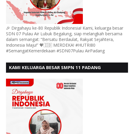
🎉 Dirgahayu ke-80 Republik Indonesia! Kami, keluarga besar
SDN 07 Pulau Air Lubuk Begalung, siap melangkah bersama
dalam semangat: “Bersatu Berdaulat, Rakyat Sejahtera,
Indonesia Maju!” 💖🇮🇩 MERDEKA! #HUTRI80
#SemangatKemerdekaan #SDN07Pulau AirPadang
KAMI KELUARGA BESAR SMPN 11 PADANG
MENGUCAPKAN HUT RI KE - 80, MOTO" BERSATU
BERDAULAT