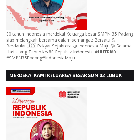
80 tahun Indonesia merdeka! Keluarga besar SMPN 35 Padang
siap melangkah bersama dalam semangat: Bersatu 💪
Berdaulat 🇮🇩 Rakyat Sejahtera 🤝 Indonesia Maju 🚀 Selamat
Hari Ulang Tahun ke-80 Republik Indonesia! #HUTRI80
#SMPN35Padang#IndonesiaMaju
MERDEKA! KAMI KELUARGA BESAR SDN 02 LUBUK
BUAYA KOTO TANGGAH PADANG, MENGUCAPKAN
HUT RI KE - 80,