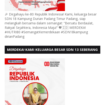
🎉 Dirgahayu ke-80 Republik Indonesia! Kami, keluarga besar
SDN 18 Kampung Durian Padang Timur Padang, siap
melangkah bersama dalam semangat: “Bersatu Berdaulat,
Rakyat Sejahtera, Indonesia Maju!” 💖🇮🇩 MERDEKA!
#HUTRI80 #SemangatKemerdekaan #SDN18kampung
dirianPadang
MERDEKA! KAMI KELUARGA BESAR SDN 13 SEBERANG
PADANG UTARA MENGUCAPKAN HUT RI KE - 80,