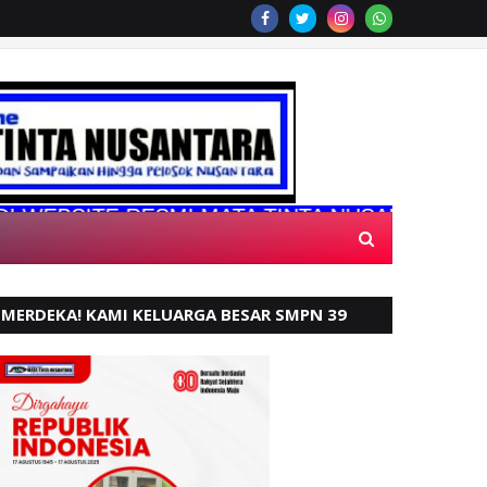
ITE RESMI MATA TINTA NUSANTARA
MERDEKA! KAMI KELUARGA BESAR SMPN 39
PADANG, MENGUCAPKAN HUT RI KE - 80,