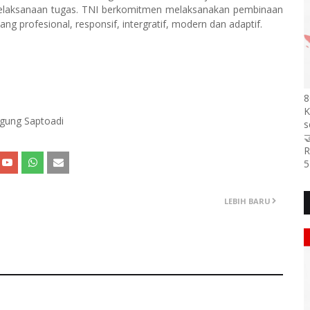
 pelaksanaan tugas. TNI berkomitmen melaksanakan pembinaan
g profesional, responsif, intergratif, modern dan adaptif.
8
K
Agung Saptoadi
s

R
5
LEBIH BARU