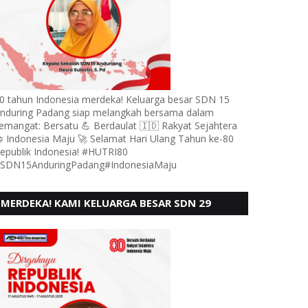
0 tahun Indonesia merdeka! Keluarga besar SDN 15
nduring Padang siap melangkah bersama dalam
emangat: Bersatu 💪 Berdaulat 🇮🇩 Rakyat Sejahtera
 Indonesia Maju 🚀 Selamat Hari Ulang Tahun ke-80
epublik Indonesia! #HUTRI80
SDN15AnduringPadang#IndonesiaMaju
MERDEKA! KAMI KELUARGA BESAR SDN 29
PEBAYAN PENGGALANGAN PADANG,
MENGUCAPKAN HUT RI KE - 80