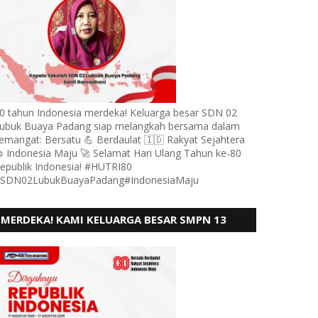
0 tahun Indonesia merdeka! Keluarga besar SDN 02
ubuk Buaya Padang siap melangkah bersama dalam
emangat: Bersatu 💪 Berdaulat 🇮🇩 Rakyat Sejahtera
 Indonesia Maju 🚀 Selamat Hari Ulang Tahun ke-80
epublik Indonesia! #HUTRI80
SDN02LubukBuayaPadang#IndonesiaMaju
MERDEKA! KAMI KELUARGA BESAR SMPN 13
PADANG, MENGUCAPKAN HUT RI KE - 80