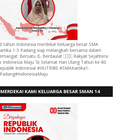
0 tahun Indonesia merdeka! Keluarga besar SMA
artika 1-5 Padang siap melangkah bersama dalam
emangat: Bersatu 💪 Berdaulat 🇮🇩 Rakyat Sejahtera
 Indonesia Maju 🚀 Selamat Hari Ulang Tahun ke-80
epublik Indonesia! #HUTRI80 #SMAKartika1-
Padang#IndonesiaMaju
MERDEKA! KAMI KELUARGA BESAR SMAN 14
PADANG, MENGUCAPKAN HUT RI KE - 80,