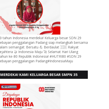
0 tahun Indonesia merdeka! Keluarga besar SDN 29
ebayan penggalangan Padang siap melangkah bersama
alam semangat: Bersatu 💪 Berdaulat 🇮🇩 Rakyat
ejahtera 🤝 Indonesia Maju 🚀 Selamat Hari Ulang
ahun ke-80 Republik Indonesia! #HUTRI80 #SDN 29
ebayan penggalangan Padang#IndonesiaMaju
MERDEKA! KAMI KELUARGA BESAR SMPN 35
PADANG, MENGUCAPKAN HUT RI KE - 80