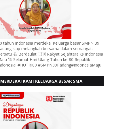
0 tahun Indonesia merdeka! Keluarga besar SMPN 39
adang siap melangkah bersama dalam semangat:
ersatu 💪 Berdaulat 🇮🇩 Rakyat Sejahtera 🤝 Indonesia
aju 🚀 Selamat Hari Ulang Tahun ke-80 Republik
ndonesia! #HUTRI80 #SMPN39Padang#IndonesiaMaju
MERDEKA! KAMI KELUARGA BESAR SMA
KARTIKA 1-5 PADANG, MENGUCAPKAN HUT RI
KE - 80, MOTO" BERSATU BERD