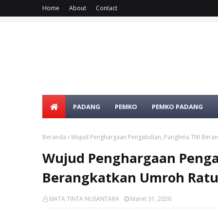
Home
About
Contact
PADANG
PEMKO
PEMKO PADANG
Beranda
Wujud Penghargaan Pengabdian, Panglima TNI Berang
Wujud Penghargaan Penga
Berangkatkan Umroh Ratus
MATA TINTA NUSANTARA
Maret 31, 2026