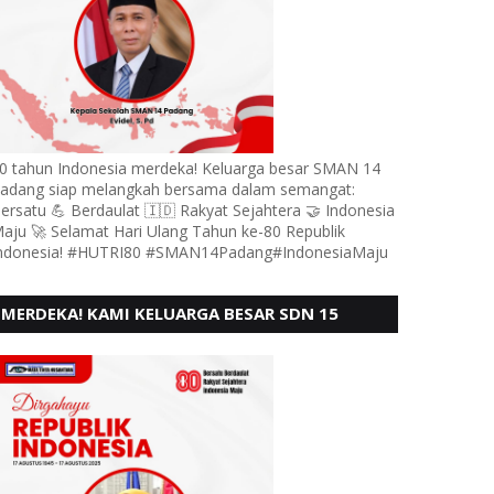
0 tahun Indonesia merdeka! Keluarga besar SMAN 14
adang siap melangkah bersama dalam semangat:
ersatu 💪 Berdaulat 🇮🇩 Rakyat Sejahtera 🤝 Indonesia
aju 🚀 Selamat Hari Ulang Tahun ke-80 Republik
ndonesia! #HUTRI80 #SMAN14Padang#IndonesiaMaju
MERDEKA! KAMI KELUARGA BESAR SDN 15
ANDURING PADANG, MENGUCAPKAN HUT RI KE
- 80