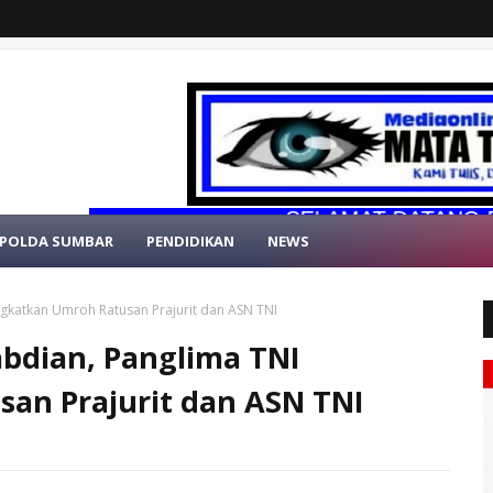
SELAMAT DATANG DI WEBS
POLDA SUMBAR
PENDIDIKAN
NEWS
katkan Umroh Ratusan Prajurit dan ASN TNI
bdian, Panglima TNI
an Prajurit dan ASN TNI