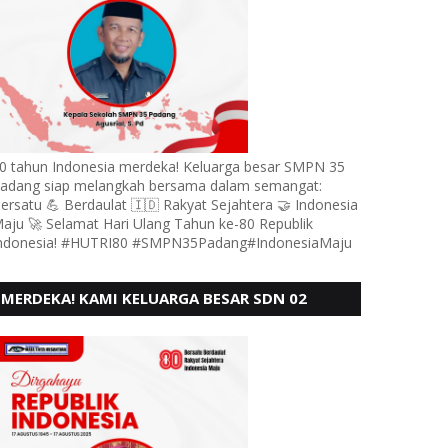
0 tahun Indonesia merdeka! Keluarga besar SMPN 35
adang siap melangkah bersama dalam semangat:
ersatu 💪 Berdaulat 🇮🇩 Rakyat Sejahtera 🤝 Indonesia
aju 🚀 Selamat Hari Ulang Tahun ke-80 Republik
ndonesia! #HUTRI80 #SMPN35Padang#IndonesiaMaju
MERDEKA! KAMI KELUARGA BESAR SDN 02
LUBUK BUAYA KOTO TANGGAH PADANG,
MENGUCAPKAN HUT RI KE - 80,