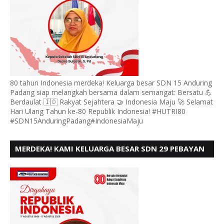
80 tahun Indonesia merdeka! Keluarga besar SDN 15 Anduring
Padang siap melangkah bersama dalam semangat: Bersatu 💪
Berdaulat 🇮🇩 Rakyat Sejahtera 🤝 Indonesia Maju 🚀 Selamat
Hari Ulang Tahun ke-80 Republik Indonesia! #HUTRI80
#SDN15AnduringPadang#IndonesiaMaju
MERDEKA! KAMI KELUARGA BESAR SDN 29 PEBAYAN
PENGGALANGAN PADANG, MENGUCAPKAN HUT RI
KE - 80