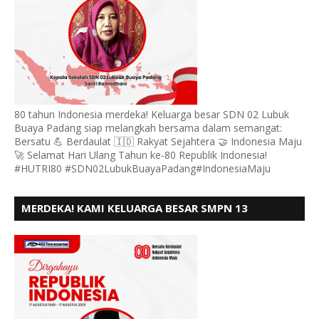
80 tahun Indonesia merdeka! Keluarga besar SDN 02 Lubuk
Buaya Padang siap melangkah bersama dalam semangat:
Bersatu 💪 Berdaulat 🇮🇩 Rakyat Sejahtera 🤝 Indonesia Maju
🚀 Selamat Hari Ulang Tahun ke-80 Republik Indonesia!
#HUTRI80 #SDN02LubukBuayaPadang#IndonesiaMaju
MERDEKA! KAMI KELUARGA BESAR SMPN 13
PADANG, MENGUCAPKAN HUT RI KE - 80