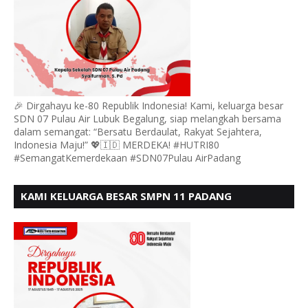
🎉 Dirgahayu ke-80 Republik Indonesia! Kami, keluarga besar
SDN 07 Pulau Air Lubuk Begalung, siap melangkah bersama
dalam semangat: “Bersatu Berdaulat, Rakyat Sejahtera,
Indonesia Maju!” 💖🇮🇩 MERDEKA! #HUTRI80
#SemangatKemerdekaan #SDN07Pulau AirPadang
KAMI KELUARGA BESAR SMPN 11 PADANG
MENGUCAPKAN HUT RI KE - 80, MOTO" BERSATU
BERDAULAT