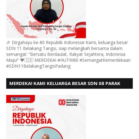
🎉 Dirgahayu ke-80 Republik Indonesia! Kami, keluarga besar
SDN 11 Belakang Tangsi, siap melangkah bersama dalam
semangat: “Bersatu Berdaulat, Rakyat Sejahtera, Indonesia
Maju!” 💖🇮🇩 MERDEKA! #HUTRI80 #SemangatKemerdekaan
#SDN11BelakangTangsiPadang
MERDEKA! KAMI KELUARGA BESAR SDN 08 PARAK
GADANG BARAT PADANG MENGUCAPKAN HUT RI KE
- 80,