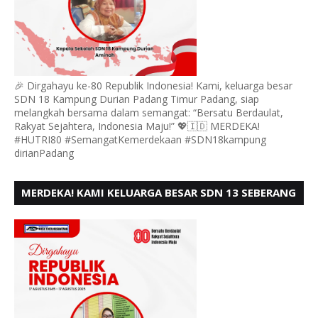
🎉 Dirgahayu ke-80 Republik Indonesia! Kami, keluarga besar
SDN 18 Kampung Durian Padang Timur Padang, siap
melangkah bersama dalam semangat: “Bersatu Berdaulat,
Rakyat Sejahtera, Indonesia Maju!” 💖🇮🇩 MERDEKA!
#HUTRI80 #SemangatKemerdekaan #SDN18kampung
dirianPadang
MERDEKA! KAMI KELUARGA BESAR SDN 13 SEBERANG
PADANG UTARA MENGUCAPKAN HUT RI KE - 80,