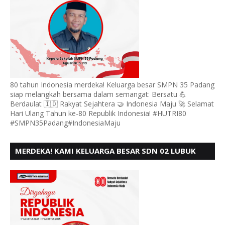
80 tahun Indonesia merdeka! Keluarga besar SMPN 35 Padang
siap melangkah bersama dalam semangat: Bersatu 💪
Berdaulat 🇮🇩 Rakyat Sejahtera 🤝 Indonesia Maju 🚀 Selamat
Hari Ulang Tahun ke-80 Republik Indonesia! #HUTRI80
#SMPN35Padang#IndonesiaMaju
MERDEKA! KAMI KELUARGA BESAR SDN 02 LUBUK
BUAYA KOTO TANGGAH PADANG, MENGUCAPKAN
HUT RI KE - 80,