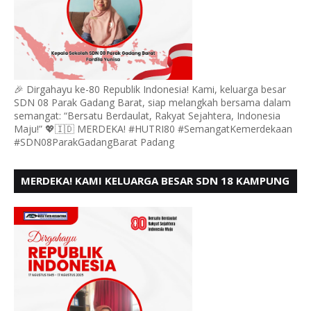
🎉 Dirgahayu ke-80 Republik Indonesia! Kami, keluarga besar
SDN 08 Parak Gadang Barat, siap melangkah bersama dalam
semangat: “Bersatu Berdaulat, Rakyat Sejahtera, Indonesia
Maju!” 💖🇮🇩 MERDEKA! #HUTRI80 #SemangatKemerdekaan
#SDN08ParakGadangBarat Padang
MERDEKA! KAMI KELUARGA BESAR SDN 18 KAMPUNG
DURIAN MENGUCAPKAN HUT RI KE - 80,