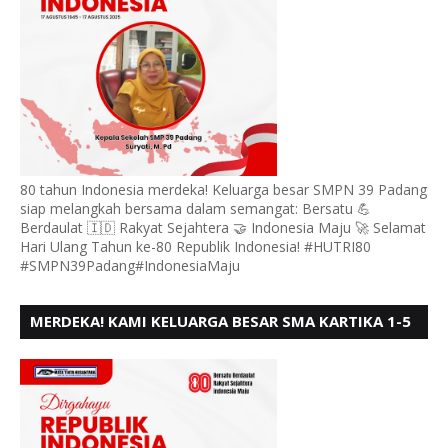
80 tahun Indonesia merdeka! Keluarga besar SMPN 39 Padang
siap melangkah bersama dalam semangat: Bersatu 💪
Berdaulat 🇮🇩 Rakyat Sejahtera 🤝 Indonesia Maju 🚀 Selamat
Hari Ulang Tahun ke-80 Republik Indonesia! #HUTRI80
#SMPN39Padang#IndonesiaMaju
MERDEKA! KAMI KELUARGA BESAR SMA KARTIKA 1-5
PADANG, MENGUCAPKAN HUT RI KE - 80, MOTO"
BERSATU BERD