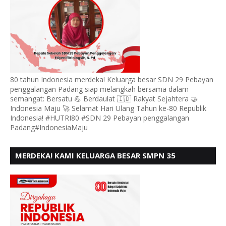
80 tahun Indonesia merdeka! Keluarga besar SDN 29 Pebayan
penggalangan Padang siap melangkah bersama dalam
semangat: Bersatu 💪 Berdaulat 🇮🇩 Rakyat Sejahtera 🤝
Indonesia Maju 🚀 Selamat Hari Ulang Tahun ke-80 Republik
Indonesia! #HUTRI80 #SDN 29 Pebayan penggalangan
Padang#IndonesiaMaju
MERDEKA! KAMI KELUARGA BESAR SMPN 35
PADANG, MENGUCAPKAN HUT RI KE - 80