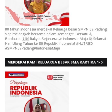
80 tahun Indonesia merdeka! Keluarga besar SMPN 39 Padang
siap melangkah bersama dalam semangat: Bersatu 💪
Berdaulat 🇮🇩 Rakyat Sejahtera 🤝 Indonesia Maju 🚀 Selamat
Hari Ulang Tahun ke-80 Republik Indonesia! #HUTRI80
#SMPN39Padang#IndonesiaMaju
MERDEKA! KAMI KELUARGA BESAR SMA KARTIKA 1-5
PADANG, MENGUCAPKAN HUT RI KE - 80, MOTO"
BERSATU BERD