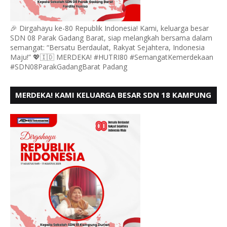
🎉 Dirgahayu ke-80 Republik Indonesia! Kami, keluarga besar
SDN 08 Parak Gadang Barat, siap melangkah bersama dalam
semangat: “Bersatu Berdaulat, Rakyat Sejahtera, Indonesia
Maju!” 💖🇮🇩 MERDEKA! #HUTRI80 #SemangatKemerdekaan
#SDN08ParakGadangBarat Padang
MERDEKA! KAMI KELUARGA BESAR SDN 18 KAMPUNG
DURIAN MENGUCAPKAN HUT RI KE - 80,