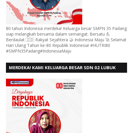
80 tahun Indonesia merdeka! Keluarga besar SMPN 35 Padang
siap melangkah bersama dalam semangat: Bersatu 💪
Berdaulat 🇮🇩 Rakyat Sejahtera 🤝 Indonesia Maju 🚀 Selamat
Hari Ulang Tahun ke-80 Republik Indonesia! #HUTRI80
#SMPN35Padang#IndonesiaMaju
MERDEKA! KAMI KELUARGA BESAR SDN 02 LUBUK
BUAYA KOTO TANGGAH PADANG, MENGUCAPKAN
HUT RI KE - 80,