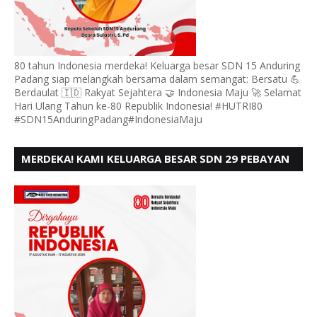
80 tahun Indonesia merdeka! Keluarga besar SDN 15 Anduring
Padang siap melangkah bersama dalam semangat: Bersatu 💪
Berdaulat 🇮🇩 Rakyat Sejahtera 🤝 Indonesia Maju 🚀 Selamat
Hari Ulang Tahun ke-80 Republik Indonesia! #HUTRI80
#SDN15AnduringPadang#IndonesiaMaju
MERDEKA! KAMI KELUARGA BESAR SDN 29 PEBAYAN
PENGGALANGAN PADANG, MENGUCAPKAN HUT RI
KE - 80