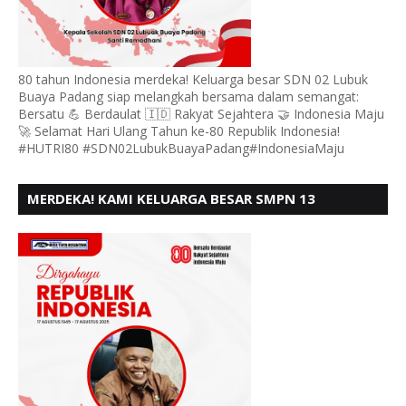
80 tahun Indonesia merdeka! Keluarga besar SDN 02 Lubuk
Buaya Padang siap melangkah bersama dalam semangat:
Bersatu 💪 Berdaulat 🇮🇩 Rakyat Sejahtera 🤝 Indonesia Maju
🚀 Selamat Hari Ulang Tahun ke-80 Republik Indonesia!
#HUTRI80 #SDN02LubukBuayaPadang#IndonesiaMaju
MERDEKA! KAMI KELUARGA BESAR SMPN 13
PADANG, MENGUCAPKAN HUT RI KE - 80