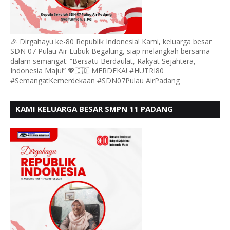
🎉 Dirgahayu ke-80 Republik Indonesia! Kami, keluarga besar
SDN 07 Pulau Air Lubuk Begalung, siap melangkah bersama
dalam semangat: “Bersatu Berdaulat, Rakyat Sejahtera,
Indonesia Maju!” 💖🇮🇩 MERDEKA! #HUTRI80
#SemangatKemerdekaan #SDN07Pulau AirPadang
KAMI KELUARGA BESAR SMPN 11 PADANG
MENGUCAPKAN HUT RI KE - 80, MOTO" BERSATU
BERDAULAT