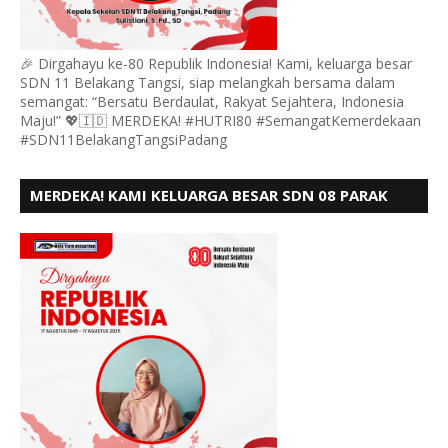
🎉 Dirgahayu ke-80 Republik Indonesia! Kami, keluarga besar
SDN 11 Belakang Tangsi, siap melangkah bersama dalam
semangat: “Bersatu Berdaulat, Rakyat Sejahtera, Indonesia
Maju!” 💖🇮🇩 MERDEKA! #HUTRI80 #SemangatKemerdekaan
#SDN11BelakangTangsiPadang
MERDEKA! KAMI KELUARGA BESAR SDN 08 PARAK
GADANG BARAT PADANG MENGUCAPKAN HUT RI KE
- 80,