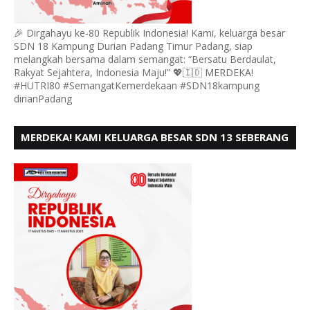
🎉 Dirgahayu ke-80 Republik Indonesia! Kami, keluarga besar
SDN 18 Kampung Durian Padang Timur Padang, siap
melangkah bersama dalam semangat: “Bersatu Berdaulat,
Rakyat Sejahtera, Indonesia Maju!” 💖🇮🇩 MERDEKA!
#HUTRI80 #SemangatKemerdekaan #SDN18kampung
dirianPadang
MERDEKA! KAMI KELUARGA BESAR SDN 13 SEBERANG
PADANG UTARA MENGUCAPKAN HUT RI KE - 80,