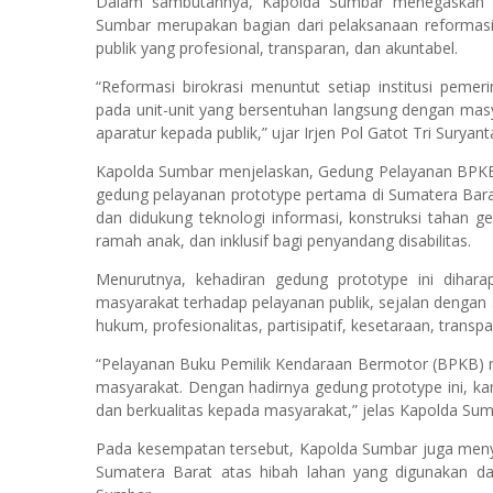
Dalam sambutannya, Kapolda Sumbar menegaskan 
Sumbar merupakan bagian dari pelaksanaan reformasi b
publik yang profesional, transparan, dan akuntabel.
“Reformasi birokrasi menuntut setiap institusi pemer
pada unit-unit yang bersentuhan langsung dengan masy
aparatur kepada publik,” ujar Irjen Pol Gatot Tri Suryant
Kapolda Sumbar menjelaskan, Gedung Pelayanan BPKB 
gedung pelayanan prototype pertama di Sumatera Bar
dan didukung teknologi informasi, konstruksi tahan g
ramah anak, dan inklusif bagi penyandang disabilitas.
Menurutnya, kehadiran gedung prototype ini dih
masyarakat terhadap pelayanan publik, sejalan dengan 
hukum, profesionalitas, partisipatif, kesetaraan, tran
“Pelayanan Buku Pemilik Kendaraan Bermotor (BPKB) m
masyarakat. Dengan hadirnya gedung prototype ini, k
dan berkualitas kepada masyarakat,” jelas Kapolda Sum
Pada kesempatan tersebut, Kapolda Sumbar juga meny
Sumatera Barat atas hibah lahan yang digunakan 