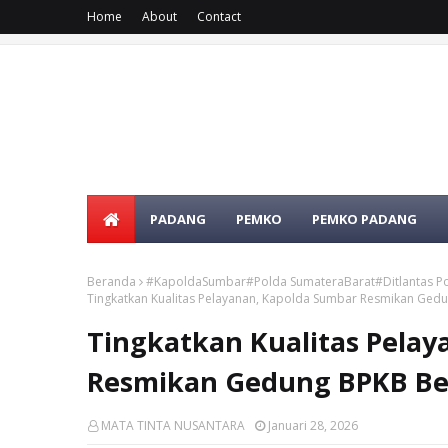
Home
About
Contact
SELAMAT DATANG DI WEBSITE R
PADANG
PEMKO
PEMKO PADANG
Beranda
#KapoldaSumbar#Polda SumateraBarat#Ditlantas P
Tingkatkan Kualitas Pelayanan, Kapolda Sumbar Resmikan Gedu
Tingkatkan Kualitas Pela
Resmikan Gedung BPKB Ber
MATA TINTA NUSANTARA
Januari 28, 2026