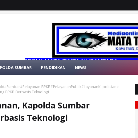
ESMI MATA TINTA NUSANTARA
POLDA SUMBAR
PENDIDIKAN
NEWS
oldaSumbar#Pelayanan BPKB#PelayananPublik#LayananKepolisian
ng BPKB Berbasis Teknologi
yanan, Kapolda Sumbar
basis Teknologi