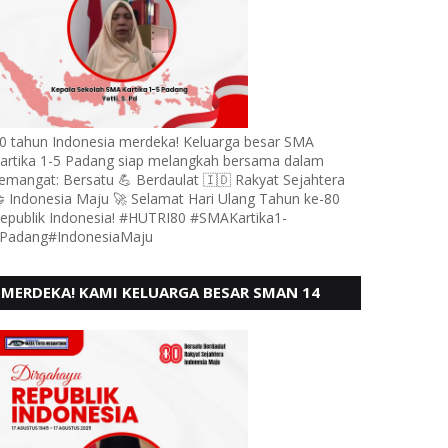
0 tahun Indonesia merdeka! Keluarga besar SMA
artika 1-5 Padang siap melangkah bersama dalam
emangat: Bersatu 💪 Berdaulat 🇮🇩 Rakyat Sejahtera
 Indonesia Maju 🚀 Selamat Hari Ulang Tahun ke-80
epublik Indonesia! #HUTRI80 #SMAKartika1-
Padang#IndonesiaMaju
MERDEKA! KAMI KELUARGA BESAR SMAN 14
PADANG, MENGUCAPKAN HUT RI KE - 80,