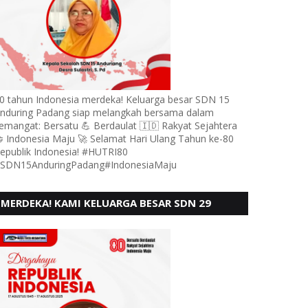
0 tahun Indonesia merdeka! Keluarga besar SDN 15
nduring Padang siap melangkah bersama dalam
emangat: Bersatu 💪 Berdaulat 🇮🇩 Rakyat Sejahtera
 Indonesia Maju 🚀 Selamat Hari Ulang Tahun ke-80
epublik Indonesia! #HUTRI80
SDN15AnduringPadang#IndonesiaMaju
MERDEKA! KAMI KELUARGA BESAR SDN 29
PEBAYAN PENGGALANGAN PADANG,
MENGUCAPKAN HUT RI KE - 80