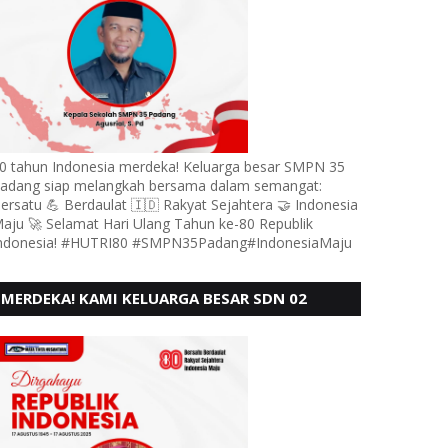
0 tahun Indonesia merdeka! Keluarga besar SMPN 35
adang siap melangkah bersama dalam semangat:
ersatu 💪 Berdaulat 🇮🇩 Rakyat Sejahtera 🤝 Indonesia
aju 🚀 Selamat Hari Ulang Tahun ke-80 Republik
ndonesia! #HUTRI80 #SMPN35Padang#IndonesiaMaju
MERDEKA! KAMI KELUARGA BESAR SDN 02
LUBUK BUAYA KOTO TANGGAH PADANG,
MENGUCAPKAN HUT RI KE - 80,