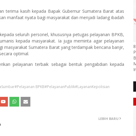
n terima kasih kepada Bapak Gubernur Sumatera Barat atas
kan manfaat nyata bagi masyarakat dan menjadi ladang ibadah
pada seluruh personel, khususnya petugas pelayanan BPKB,
humanis kepada masyarakat. Ia juga meminta agar pelayanan
8
gi masyarakat Sumatera Barat yang terdampak bencana banjir,
P
secara optimal.
B
M
ikan pelayanan terbaik sebagai bentuk pengabdian kepada
I
aSumbar#Pelayanan BPKB#PelayananPublik#LayananKepolisian
LEBIH BARU
a