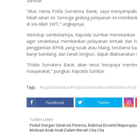
Sumbar.
“Atas nama Polda Sumatera Barat, saya menyampaika
hibah lahan ini. Semoga gedung pelayanan ini memberi
di sisi Allah SWT,” ungkapnya.
Menutup sambutannya, Kapolda Sumbar menekankan ke
agar senantiasa memberikan pelayanan terbaik dan 
penggantian BPKB yang rusak atau hilang, terutama ba
banjir bandang, dan tanah longsor, dapat dilaksanakan 
“Polda Sumatera Barat akan terus berupaya member
masyarakat,” pungkas Kapolda Sumbar.
Tags:
#KapoldaSumbar#Polda SumateraBarat#Ditlantas Pold
Facebook
Twitter
LEBIH LAMA
Peduli Dengan Generasi Penerus, Babinsa Koramil Mapurujay
Motivasi Anak-Anak Dalam Meraih Cita-Cita