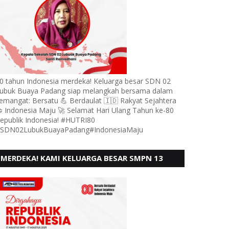
0 tahun Indonesia merdeka! Keluarga besar SDN 02
ubuk Buaya Padang siap melangkah bersama dalam
emangat: Bersatu 💪 Berdaulat 🇮🇩 Rakyat Sejahtera
 Indonesia Maju 🚀 Selamat Hari Ulang Tahun ke-80
epublik Indonesia! #HUTRI80
SDN02LubukBuayaPadang#IndonesiaMaju
MERDEKA! KAMI KELUARGA BESAR SMPN 13
PADANG, MENGUCAPKAN HUT RI KE - 80