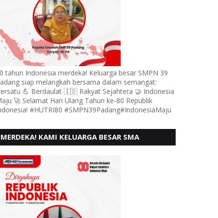
0 tahun Indonesia merdeka! Keluarga besar SMPN 39
adang siap melangkah bersama dalam semangat:
ersatu 💪 Berdaulat 🇮🇩 Rakyat Sejahtera 🤝 Indonesia
aju 🚀 Selamat Hari Ulang Tahun ke-80 Republik
ndonesia! #HUTRI80 #SMPN39Padang#IndonesiaMaju
MERDEKA! KAMI KELUARGA BESAR SMA
KARTIKA 1-5 PADANG, MENGUCAPKAN HUT RI
KE - 80, MOTO" BERSATU BERD