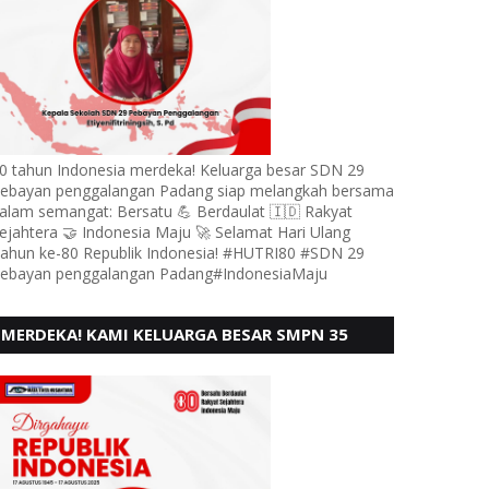
0 tahun Indonesia merdeka! Keluarga besar SDN 29
ebayan penggalangan Padang siap melangkah bersama
alam semangat: Bersatu 💪 Berdaulat 🇮🇩 Rakyat
ejahtera 🤝 Indonesia Maju 🚀 Selamat Hari Ulang
ahun ke-80 Republik Indonesia! #HUTRI80 #SDN 29
ebayan penggalangan Padang#IndonesiaMaju
MERDEKA! KAMI KELUARGA BESAR SMPN 35
PADANG, MENGUCAPKAN HUT RI KE - 80