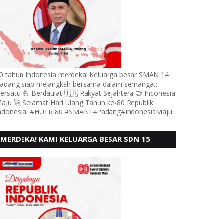
0 tahun Indonesia merdeka! Keluarga besar SMAN 14
adang siap melangkah bersama dalam semangat:
ersatu 💪 Berdaulat 🇮🇩 Rakyat Sejahtera 🤝 Indonesia
aju 🚀 Selamat Hari Ulang Tahun ke-80 Republik
ndonesia! #HUTRI80 #SMAN14Padang#IndonesiaMaju
MERDEKA! KAMI KELUARGA BESAR SDN 15
ANDURING PADANG, MENGUCAPKAN HUT RI KE
- 80