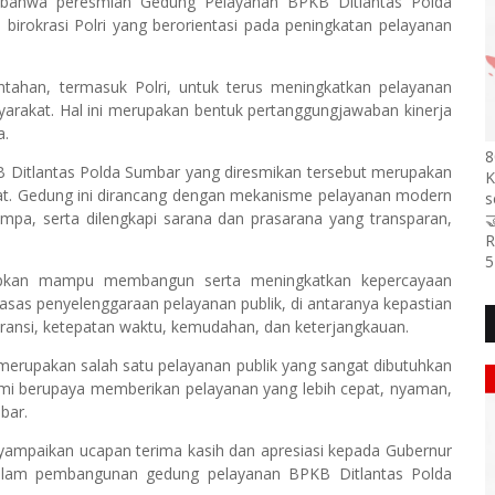
bahwa peresmian Gedung Pelayanan BPKB Ditlantas Polda
irokrasi Polri yang berorientasi pada peningkatan pelayanan
intahan, termasuk Polri, untuk terus meningkatkan pelayanan
arakat. Hal ini merupakan bentuk pertanggungjawaban kinerja
a.
8
Ditlantas Polda Sumbar yang diresmikan tersebut merupakan
K
at. Gedung ini dirancang dengan mekanisme pelayanan modern
s
empa, serta dilengkapi sarana dan prasarana yang transparan,

R
5
arapkan mampu membangun serta meningkatkan kepercayaan
asas penyelenggaraan pelayanan publik, di antaranya kepastian
sparansi, ketepatan waktu, kemudahan, dan keterjangkauan.
erupakan salah satu pelayanan publik yang sangat dibutuhkan
ami berupaya memberikan pelayanan yang lebih cepat, nyaman,
bar.
ampaikan ucapan terima kasih dan apresiasi kepada Gubernur
dalam pembangunan gedung pelayanan BPKB Ditlantas Polda