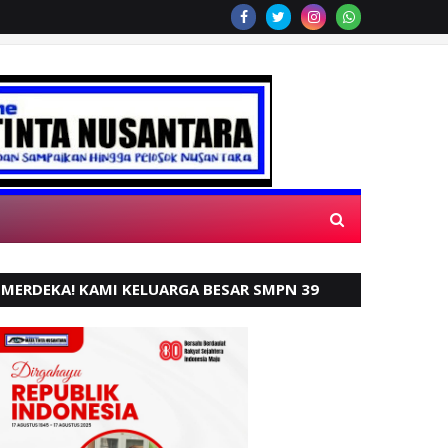
MERDEKA! KAMI KELUARGA BESAR SMPN 39
PADANG, MENGUCAPKAN HUT RI KE - 80,