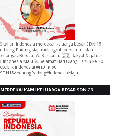
0 tahun Indonesia merdeka! Keluarga besar SDN 15
nduring Padang siap melangkah bersama dalam
emangat: Bersatu 💪 Berdaulat 🇮🇩 Rakyat Sejahtera
 Indonesia Maju 🚀 Selamat Hari Ulang Tahun ke-80
epublik Indonesia! #HUTRI80
SDN15AnduringPadang#IndonesiaMaju
MERDEKA! KAMI KELUARGA BESAR SDN 29
PEBAYAN PENGGALANGAN PADANG,
MENGUCAPKAN HUT RI KE - 80