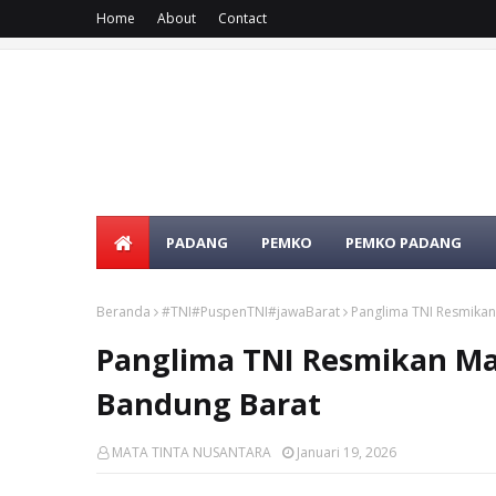
Home
About
Contact
PADANG
PEMKO
PEMKO PADANG
Beranda
#TNI#PuspenTNI#jawaBarat
Panglima TNI Resmikan
Panglima TNI Resmikan Ma
Bandung Barat
MATA TINTA NUSANTARA
Januari 19, 2026