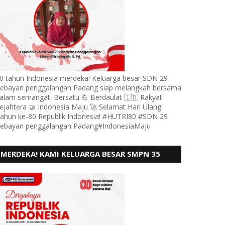
0 tahun Indonesia merdeka! Keluarga besar SDN 29
ebayan penggalangan Padang siap melangkah bersama
alam semangat: Bersatu 💪 Berdaulat 🇮🇩 Rakyat
ejahtera 🤝 Indonesia Maju 🚀 Selamat Hari Ulang
ahun ke-80 Republik Indonesia! #HUTRI80 #SDN 29
ebayan penggalangan Padang#IndonesiaMaju
MERDEKA! KAMI KELUARGA BESAR SMPN 35
PADANG, MENGUCAPKAN HUT RI KE - 80