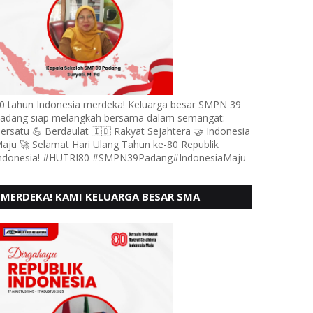
0 tahun Indonesia merdeka! Keluarga besar SMPN 39
adang siap melangkah bersama dalam semangat:
ersatu 💪 Berdaulat 🇮🇩 Rakyat Sejahtera 🤝 Indonesia
aju 🚀 Selamat Hari Ulang Tahun ke-80 Republik
ndonesia! #HUTRI80 #SMPN39Padang#IndonesiaMaju
MERDEKA! KAMI KELUARGA BESAR SMA
KARTIKA 1-5 PADANG, MENGUCAPKAN HUT RI
KE - 80, MOTO" BERSATU BERD