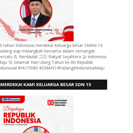
0 tahun Indonesia merdeka! Keluarga besar SMAN 14
adang siap melangkah bersama dalam semangat:
ersatu 💪 Berdaulat 🇮🇩 Rakyat Sejahtera 🤝 Indonesia
aju 🚀 Selamat Hari Ulang Tahun ke-80 Republik
ndonesia! #HUTRI80 #SMAN14Padang#IndonesiaMaju
MERDEKA! KAMI KELUARGA BESAR SDN 15
ANDURING PADANG, MENGUCAPKAN HUT RI KE
- 80