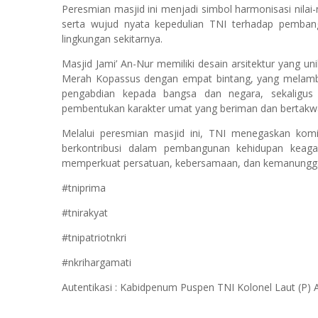
Peresmian masjid ini menjadi simbol harmonisasi nila
serta wujud nyata kepedulian TNI terhadap pemban
lingkungan sekitarnya.
Masjid Jami’ An-Nur memiliki desain arsitektur yang 
Merah Kopassus dengan empat bintang, yang melambang
pengabdian kepada bangsa dan negara, sekaligus me
pembentukan karakter umat yang beriman dan bertakw
Melalui peresmian masjid ini, TNI menegaskan kom
berkontribusi dalam pembangunan kehidupan keag
memperkuat persatuan, kebersamaan, dan kemanungga
#tniprima
#tnirakyat
#tnipatriotnkri
#nkrihargamati
Autentikasi : Kabidpenum Puspen TNI Kolonel Laut (P)