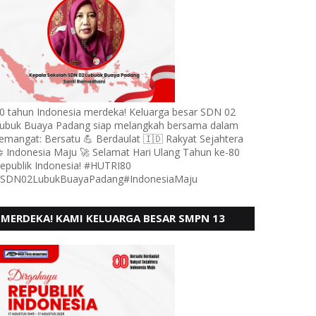
0 tahun Indonesia merdeka! Keluarga besar SDN 02
ubuk Buaya Padang siap melangkah bersama dalam
emangat: Bersatu 💪 Berdaulat 🇮🇩 Rakyat Sejahtera
 Indonesia Maju 🚀 Selamat Hari Ulang Tahun ke-80
epublik Indonesia! #HUTRI80
SDN02LubukBuayaPadang#IndonesiaMaju
MERDEKA! KAMI KELUARGA BESAR SMPN 13
PADANG, MENGUCAPKAN HUT RI KE - 80