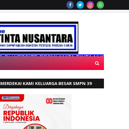
BSITE RESMI MATA TINTA NUSANTARA
MERDEKA! KAMI KELUARGA BESAR SMPN 39
PADANG, MENGUCAPKAN HUT RI KE - 80,