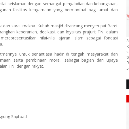
i-nilai keislaman dengan semangat pengabdian dan kebangsaan,
gunan fasilitas keagamaan yang bermanfaat bagi umat dan
unik dan sarat makna. Kubah masjid dirancang menyerupai Baret
kan keberanian, dedikasi, dan loyalitas prajurit TNI dalam
representasikan nilai-nilai ajaran Islam sebagai fondasi
8
a.
K
s
itmennya untuk senantiasa hadir di tengah masyarakat dan

amaan serta pembinaan moral, sebagai bagian dari upaya
R
lan TNI dengan rakyat.
5
 Agung Saptoadi