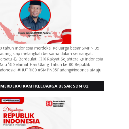
0 tahun Indonesia merdeka! Keluarga besar SMPN 35
adang siap melangkah bersama dalam semangat:
ersatu 💪 Berdaulat 🇮🇩 Rakyat Sejahtera 🤝 Indonesia
aju 🚀 Selamat Hari Ulang Tahun ke-80 Republik
ndonesia! #HUTRI80 #SMPN35Padang#IndonesiaMaju
MERDEKA! KAMI KELUARGA BESAR SDN 02
LUBUK BUAYA KOTO TANGGAH PADANG,
MENGUCAPKAN HUT RI KE - 80,