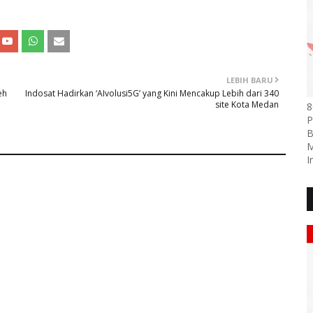
LEBIH BARU
eh
Indosat Hadirkan ‘AIvolusi5G’ yang Kini Mencakup Lebih dari 340
site Kota Medan
8
P
B
M
I