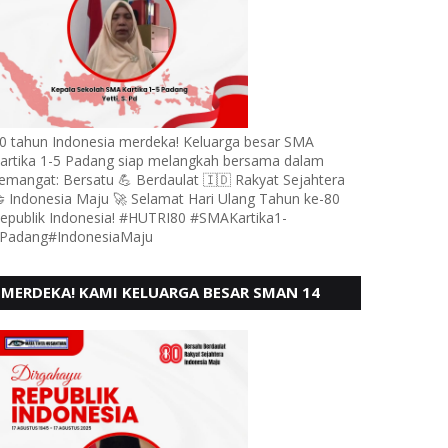
0 tahun Indonesia merdeka! Keluarga besar SMA
artika 1-5 Padang siap melangkah bersama dalam
emangat: Bersatu 💪 Berdaulat 🇮🇩 Rakyat Sejahtera
 Indonesia Maju 🚀 Selamat Hari Ulang Tahun ke-80
epublik Indonesia! #HUTRI80 #SMAKartika1-
Padang#IndonesiaMaju
MERDEKA! KAMI KELUARGA BESAR SMAN 14
PADANG, MENGUCAPKAN HUT RI KE - 80,