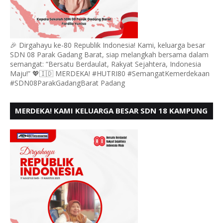
🎉 Dirgahayu ke-80 Republik Indonesia! Kami, keluarga besar
SDN 08 Parak Gadang Barat, siap melangkah bersama dalam
semangat: “Bersatu Berdaulat, Rakyat Sejahtera, Indonesia
Maju!” 💖🇮🇩 MERDEKA! #HUTRI80 #SemangatKemerdekaan
#SDN08ParakGadangBarat Padang
MERDEKA! KAMI KELUARGA BESAR SDN 18 KAMPUNG
DURIAN MENGUCAPKAN HUT RI KE - 80,