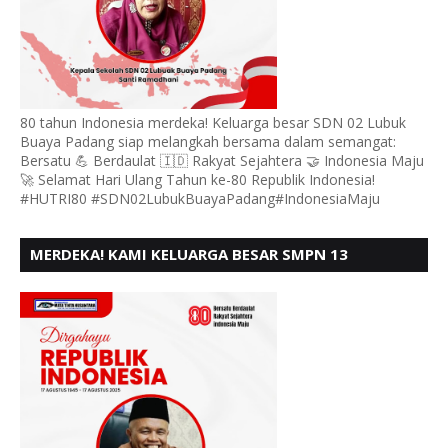
80 tahun Indonesia merdeka! Keluarga besar SDN 02 Lubuk
Buaya Padang siap melangkah bersama dalam semangat:
Bersatu 💪 Berdaulat 🇮🇩 Rakyat Sejahtera 🤝 Indonesia Maju
🚀 Selamat Hari Ulang Tahun ke-80 Republik Indonesia!
#HUTRI80 #SDN02LubukBuayaPadang#IndonesiaMaju
MERDEKA! KAMI KELUARGA BESAR SMPN 13
PADANG, MENGUCAPKAN HUT RI KE - 80