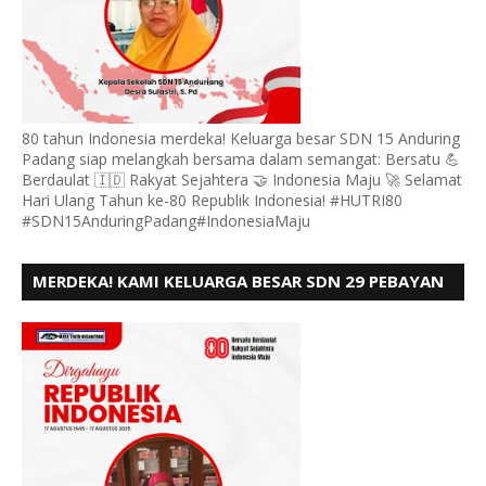
80 tahun Indonesia merdeka! Keluarga besar SDN 15 Anduring
Padang siap melangkah bersama dalam semangat: Bersatu 💪
Berdaulat 🇮🇩 Rakyat Sejahtera 🤝 Indonesia Maju 🚀 Selamat
Hari Ulang Tahun ke-80 Republik Indonesia! #HUTRI80
#SDN15AnduringPadang#IndonesiaMaju
MERDEKA! KAMI KELUARGA BESAR SDN 29 PEBAYAN
PENGGALANGAN PADANG, MENGUCAPKAN HUT RI
KE - 80