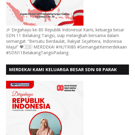
🎉 Dirgahayu ke-80 Republik Indonesia! Kami, keluarga besar
SDN 11 Belakang Tangsi, siap melangkah bersama dalam
semangat: “Bersatu Berdaulat, Rakyat Sejahtera, Indonesia
Maju!” 💖🇮🇩 MERDEKA! #HUTRI80 #SemangatKemerdekaan
#SDN11BelakangTangsiPadang
MERDEKA! KAMI KELUARGA BESAR SDN 08 PARAK
GADANG BARAT PADANG MENGUCAPKAN HUT RI KE
- 80,