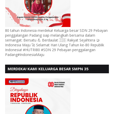
80 tahun Indonesia merdeka! Keluarga besar SDN 29 Pebayan
penggalangan Padang siap melangkah bersama dalam
semangat: Bersatu 💪 Berdaulat 🇮🇩 Rakyat Sejahtera 🤝
Indonesia Maju 🚀 Selamat Hari Ulang Tahun ke-80 Republik
Indonesia! #HUTRI80 #SDN 29 Pebayan penggalangan
Padang#IndonesiaMaju
MERDEKA! KAMI KELUARGA BESAR SMPN 35
PADANG, MENGUCAPKAN HUT RI KE - 80