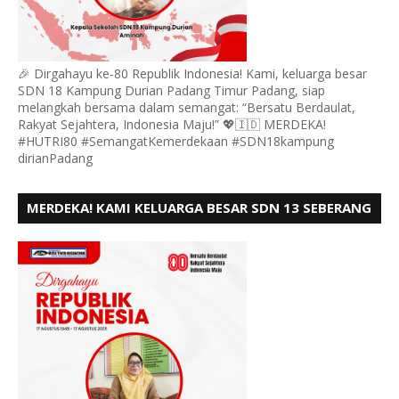
🎉 Dirgahayu ke-80 Republik Indonesia! Kami, keluarga besar
SDN 18 Kampung Durian Padang Timur Padang, siap
melangkah bersama dalam semangat: “Bersatu Berdaulat,
Rakyat Sejahtera, Indonesia Maju!” 💖🇮🇩 MERDEKA!
#HUTRI80 #SemangatKemerdekaan #SDN18kampung
dirianPadang
MERDEKA! KAMI KELUARGA BESAR SDN 13 SEBERANG
PADANG UTARA MENGUCAPKAN HUT RI KE - 80,