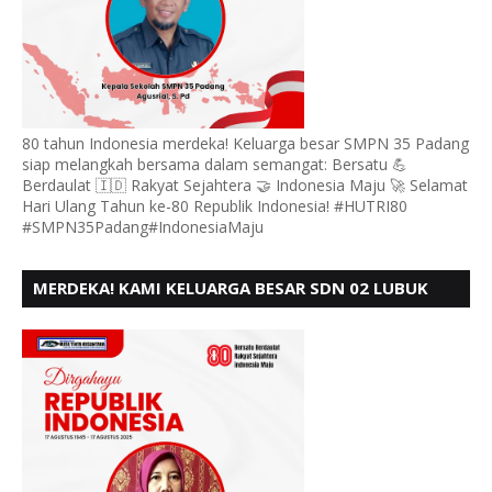
80 tahun Indonesia merdeka! Keluarga besar SMPN 35 Padang
siap melangkah bersama dalam semangat: Bersatu 💪
Berdaulat 🇮🇩 Rakyat Sejahtera 🤝 Indonesia Maju 🚀 Selamat
Hari Ulang Tahun ke-80 Republik Indonesia! #HUTRI80
#SMPN35Padang#IndonesiaMaju
MERDEKA! KAMI KELUARGA BESAR SDN 02 LUBUK
BUAYA KOTO TANGGAH PADANG, MENGUCAPKAN
HUT RI KE - 80,