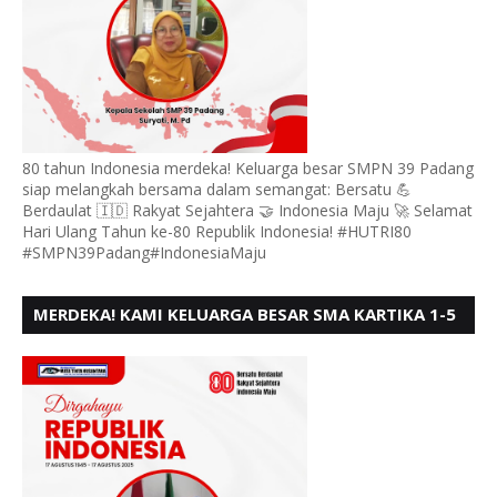
80 tahun Indonesia merdeka! Keluarga besar SMPN 39 Padang
siap melangkah bersama dalam semangat: Bersatu 💪
Berdaulat 🇮🇩 Rakyat Sejahtera 🤝 Indonesia Maju 🚀 Selamat
Hari Ulang Tahun ke-80 Republik Indonesia! #HUTRI80
#SMPN39Padang#IndonesiaMaju
MERDEKA! KAMI KELUARGA BESAR SMA KARTIKA 1-5
PADANG, MENGUCAPKAN HUT RI KE - 80, MOTO"
BERSATU BERD