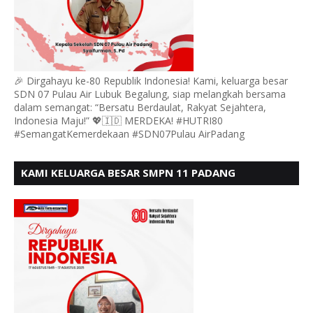
🎉 Dirgahayu ke-80 Republik Indonesia! Kami, keluarga besar
SDN 07 Pulau Air Lubuk Begalung, siap melangkah bersama
dalam semangat: “Bersatu Berdaulat, Rakyat Sejahtera,
Indonesia Maju!” 💖🇮🇩 MERDEKA! #HUTRI80
#SemangatKemerdekaan #SDN07Pulau AirPadang
KAMI KELUARGA BESAR SMPN 11 PADANG
MENGUCAPKAN HUT RI KE - 80, MOTO" BERSATU
BERDAULAT