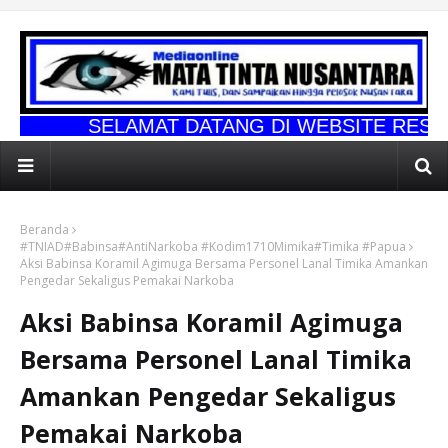
AMAT DATANG DI WEBSITE RESMI MATA TINT
Beranda
#TNIAD#Babinsa#AntiNarkoba #Kodim1710Mimika#Timika #Papua
Aksi Babinsa Koramil Agimuga Bersama Personel Lanal Timika Amankan
Pengedar Sekaligus Pemakai Narkoba
Aksi Babinsa Koramil Agimuga
Bersama Personel Lanal Timika
Amankan Pengedar Sekaligus
Pemakai Narkoba