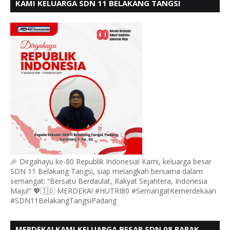
KAMI KELUARGA SDN 11 BELAKANG TANGSI
MENGUCAPKAN HUT RI KE 80
🎉 Dirgahayu ke-80 Republik Indonesia! Kami, keluarga besar
SDN 11 Belakang Tangsi, siap melangkah bersama dalam
semangat: “Bersatu Berdaulat, Rakyat Sejahtera, Indonesia
Maju!” 💖🇮🇩 MERDEKA! #HUTRI80 #SemangatKemerdekaan
#SDN11BelakangTangsiPadang
MERDEKA! KAMI KELUARGA BESAR SDN 08 PARAK