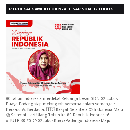
MERDEKA! KAMI KELUARGA BESAR SDN 02 LUBUK
BUAYA KOTO TANGGAH PADANG, MENGUCAPKAN
HUT RI KE - 80,
80 tahun Indonesia merdeka! Keluarga besar SDN 02 Lubuk
Buaya Padang siap melangkah bersama dalam semangat:
Bersatu 💪 Berdaulat 🇮🇩 Rakyat Sejahtera 🤝 Indonesia Maju
🚀 Selamat Hari Ulang Tahun ke-80 Republik Indonesia!
#HUTRI80 #SDN02LubukBuayaPadang#IndonesiaMaju