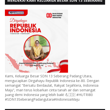
MERDEKA! KAMI KELUARGA BESAR SDN 13 SEBERANG
PADANG UTARA MENGUCAPKAN HUT RI KE - 80,
Kami, Keluarga Besar SDN 13 Seberang Padang Utara,
mengucapkan Dirgahayu Republik Indonesia ke-80. Dengan
semangat “Bersatu Berdaulat, Rakyat Sejahtera, Indonesia
Maju”, mari terus kobarkan cinta tanah air dan semangat
juang demi Indonesia yang lebih baik! 💪🇮🇩 #HUTRI80
#SDN13SeberangPadangutara#IndonesiaMaju