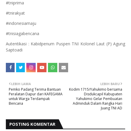
#tniprima
#tnirakyat
#indonesiamaju
#tnisiagabencana
Autentikasi : Kabidpenum Puspen TNI Kolonel Laut (P) Agung
Saptoadi
LEBIH LAMA
LEBIH BARU
Pemko Padang Terima Bantuan
Kodim 1715/Yahukimo bersama
Peralatan Dapur dari KAFEGAMA
Disdukcapil Kabupaten
untuk Warga Terdampak
Yahukimo Gelar Pembuatan
Bencana
Adminduk Dalam Rangka Hari
Juang TNI AD
POSTING KOMENTAR