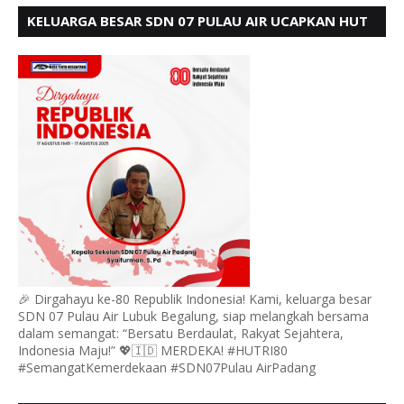
KELUARGA BESAR SDN 07 PULAU AIR UCAPKAN HUT
RI KE 80
🎉 Dirgahayu ke-80 Republik Indonesia! Kami, keluarga besar
SDN 07 Pulau Air Lubuk Begalung, siap melangkah bersama
dalam semangat: “Bersatu Berdaulat, Rakyat Sejahtera,
Indonesia Maju!” 💖🇮🇩 MERDEKA! #HUTRI80
#SemangatKemerdekaan #SDN07Pulau AirPadang