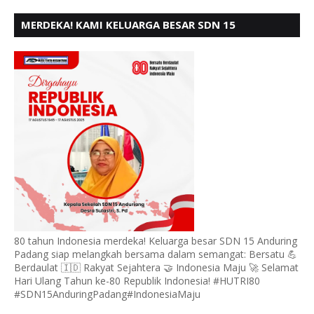
MERDEKA! KAMI KELUARGA BESAR SDN 15
ANDURING PADANG, MENGUCAPKAN HUT RI KE - 80
80 tahun Indonesia merdeka! Keluarga besar SDN 15 Anduring
Padang siap melangkah bersama dalam semangat: Bersatu 💪
Berdaulat 🇮🇩 Rakyat Sejahtera 🤝 Indonesia Maju 🚀 Selamat
Hari Ulang Tahun ke-80 Republik Indonesia! #HUTRI80
#SDN15AnduringPadang#IndonesiaMaju