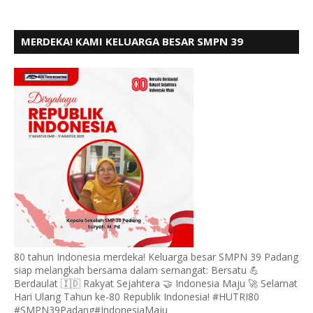
MERDEKA! KAMI KELUARGA BESAR SMPN 39
PADANG, MENGUCAPKAN HUT RI KE - 80,
80 tahun Indonesia merdeka! Keluarga besar SMPN 39 Padang
siap melangkah bersama dalam semangat: Bersatu 💪
Berdaulat 🇮🇩 Rakyat Sejahtera 🤝 Indonesia Maju 🚀 Selamat
Hari Ulang Tahun ke-80 Republik Indonesia! #HUTRI80
#SMPN39Padang#IndonesiaMaju