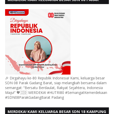
GADANG BARAT PADANG MENGUCAPKAN HUT RI KE
- 80,
🎉 Dirgahayu ke-80 Republik Indonesia! Kami, keluarga besar
SDN 08 Parak Gadang Barat, siap melangkah bersama dalam
semangat: “Bersatu Berdaulat, Rakyat Sejahtera, Indonesia
Maju!” 💖🇮🇩 MERDEKA! #HUTRI80 #SemangatKemerdekaan
#SDN08ParakGadangBarat Padang
MERDEKA! KAMI KELUARGA BESAR SDN 18 KAMPUNG