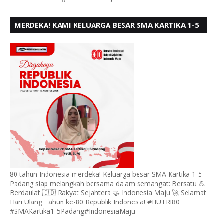
MERDEKA! KAMI KELUARGA BESAR SMA KARTIKA 1-5
PADANG, MENGUCAPKAN HUT RI KE - 80, MOTO"
BERSATU BERD
80 tahun Indonesia merdeka! Keluarga besar SMA Kartika 1-5
Padang siap melangkah bersama dalam semangat: Bersatu 💪
Berdaulat 🇮🇩 Rakyat Sejahtera 🤝 Indonesia Maju 🚀 Selamat
Hari Ulang Tahun ke-80 Republik Indonesia! #HUTRI80
#SMAKartika1-5Padang#IndonesiaMaju