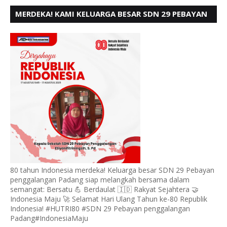
MERDEKA! KAMI KELUARGA BESAR SDN 29 PEBAYAN
PENGGALANGAN PADANG, MENGUCAPKAN HUT RI
KE - 80
80 tahun Indonesia merdeka! Keluarga besar SDN 29 Pebayan
penggalangan Padang siap melangkah bersama dalam
semangat: Bersatu 💪 Berdaulat 🇮🇩 Rakyat Sejahtera 🤝
Indonesia Maju 🚀 Selamat Hari Ulang Tahun ke-80 Republik
Indonesia! #HUTRI80 #SDN 29 Pebayan penggalangan
Padang#IndonesiaMaju