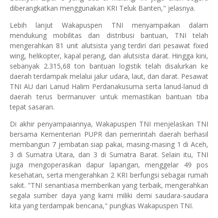
diberangkatkan menggunakan KRI Teluk Banten," jelasnya.
Lebih lanjut Wakapuspen TNI menyampaikan dalam
mendukung mobilitas dan distribusi bantuan, TNI telah
mengerahkan 81 unit alutsista yang terdiri dari pesawat fixed
wing, helikopter, kapal perang, dan alutsista darat. Hingga kini,
sebanyak 2.315,68 ton bantuan logistik telah disalurkan ke
daerah terdampak melalui jalur udara, laut, dan darat. Pesawat
TNI AU dari Lanud Halim Perdanakusuma serta lanud-lanud di
daerah terus bermanuver untuk memastikan bantuan tiba
tepat sasaran.
Di akhir penyampaiannya, Wakapuspen TNI menjelaskan TNI
bersama Kementerian PUPR dan pemerintah daerah berhasil
membangun 7 jembatan siap pakai, masing-masing 1 di Aceh,
3 di Sumatra Utara, dan 3 di Sumatra Barat. Selain itu, TNI
juga mengoperasikan dapur lapangan, menggelar 49 pos
kesehatan, serta mengerahkan 2 KRI berfungsi sebagai rumah
sakit. "TNI senantiasa memberikan yang terbaik, mengerahkan
segala sumber daya yang kami miliki demi saudara-saudara
kita yang terdampak bencana," pungkas Wakapuspen TNI.