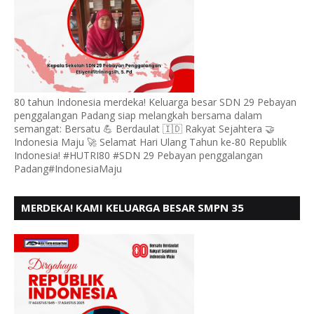
80 tahun Indonesia merdeka! Keluarga besar SDN 29 Pebayan
penggalangan Padang siap melangkah bersama dalam
semangat: Bersatu 💪 Berdaulat 🇮🇩 Rakyat Sejahtera 🤝
Indonesia Maju 🚀 Selamat Hari Ulang Tahun ke-80 Republik
Indonesia! #HUTRI80 #SDN 29 Pebayan penggalangan
Padang#IndonesiaMaju
MERDEKA! KAMI KELUARGA BESAR SMPN 35
PADANG, MENGUCAPKAN HUT RI KE - 80