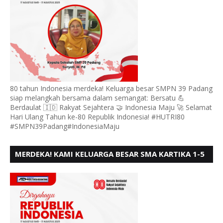
80 tahun Indonesia merdeka! Keluarga besar SMPN 39 Padang
siap melangkah bersama dalam semangat: Bersatu 💪
Berdaulat 🇮🇩 Rakyat Sejahtera 🤝 Indonesia Maju 🚀 Selamat
Hari Ulang Tahun ke-80 Republik Indonesia! #HUTRI80
#SMPN39Padang#IndonesiaMaju
MERDEKA! KAMI KELUARGA BESAR SMA KARTIKA 1-5
PADANG, MENGUCAPKAN HUT RI KE - 80, MOTO"
BERSATU BERD