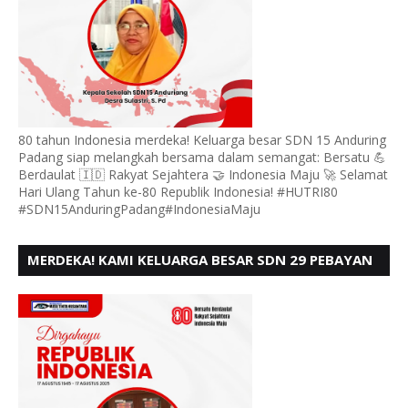
80 tahun Indonesia merdeka! Keluarga besar SDN 15 Anduring
Padang siap melangkah bersama dalam semangat: Bersatu 💪
Berdaulat 🇮🇩 Rakyat Sejahtera 🤝 Indonesia Maju 🚀 Selamat
Hari Ulang Tahun ke-80 Republik Indonesia! #HUTRI80
#SDN15AnduringPadang#IndonesiaMaju
MERDEKA! KAMI KELUARGA BESAR SDN 29 PEBAYAN
PENGGALANGAN PADANG, MENGUCAPKAN HUT RI
KE - 80