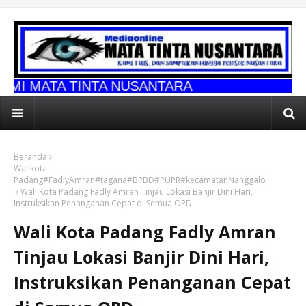
INTA NUSANTARA
Beranda
Walikota
Padang#FadlyAmran#tagana#BPBD#PUPR#kecamatanNanggalo
Wali Kota Padang Fadly Amran Tinjau Lokasi Banjir Dini Hari,
Instruksikan Penanganan Cepat di Semua OPD
Wali Kota Padang Fadly Amran
Tinjau Lokasi Banjir Dini Hari,
Instruksikan Penanganan Cepat