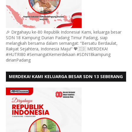
🎉 Dirgahayu ke-80 Republik Indonesia! Kami, keluarga besar
SDN 18 Kampung Durian Padang Timur Padang, siap
melangkah bersama dalam semangat: “Bersatu Berdaulat,
Rakyat Sejahtera, Indonesia Maju!” 💖🇮🇩 MERDEKA!
#HUTRI80 #SemangatKemerdekaan #SDN18kampung
dirianPadang
MERDEKA! KAMI KELUARGA BESAR SDN 13 SEBERANG
PADANG UTARA MENGUCAPKAN HUT RI KE - 80,