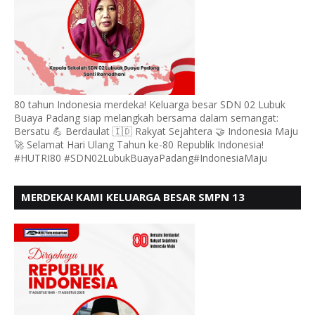
80 tahun Indonesia merdeka! Keluarga besar SDN 02 Lubuk
Buaya Padang siap melangkah bersama dalam semangat:
Bersatu 💪 Berdaulat 🇮🇩 Rakyat Sejahtera 🤝 Indonesia Maju
🚀 Selamat Hari Ulang Tahun ke-80 Republik Indonesia!
#HUTRI80 #SDN02LubukBuayaPadang#IndonesiaMaju
MERDEKA! KAMI KELUARGA BESAR SMPN 13
PADANG, MENGUCAPKAN HUT RI KE - 80