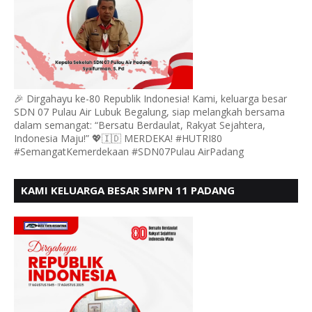
🎉 Dirgahayu ke-80 Republik Indonesia! Kami, keluarga besar
SDN 07 Pulau Air Lubuk Begalung, siap melangkah bersama
dalam semangat: “Bersatu Berdaulat, Rakyat Sejahtera,
Indonesia Maju!” 💖🇮🇩 MERDEKA! #HUTRI80
#SemangatKemerdekaan #SDN07Pulau AirPadang
KAMI KELUARGA BESAR SMPN 11 PADANG
MENGUCAPKAN HUT RI KE - 80, MOTO" BERSATU
BERDAULAT