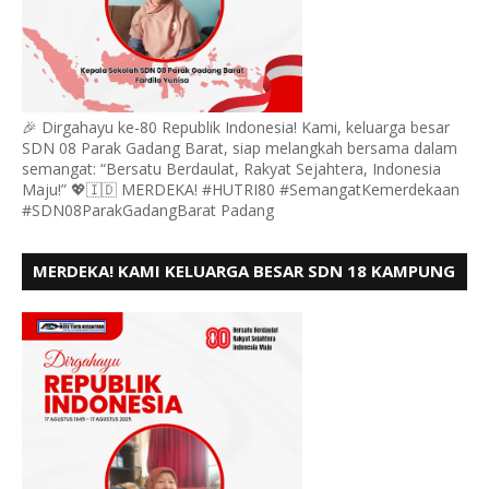
🎉 Dirgahayu ke-80 Republik Indonesia! Kami, keluarga besar
SDN 08 Parak Gadang Barat, siap melangkah bersama dalam
semangat: “Bersatu Berdaulat, Rakyat Sejahtera, Indonesia
Maju!” 💖🇮🇩 MERDEKA! #HUTRI80 #SemangatKemerdekaan
#SDN08ParakGadangBarat Padang
MERDEKA! KAMI KELUARGA BESAR SDN 18 KAMPUNG
DURIAN MENGUCAPKAN HUT RI KE - 80,