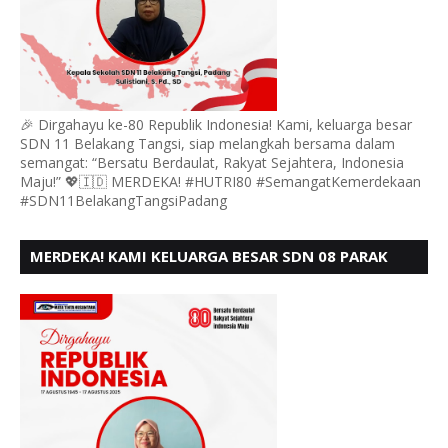
🎉 Dirgahayu ke-80 Republik Indonesia! Kami, keluarga besar
SDN 11 Belakang Tangsi, siap melangkah bersama dalam
semangat: “Bersatu Berdaulat, Rakyat Sejahtera, Indonesia
Maju!” 💖🇮🇩 MERDEKA! #HUTRI80 #SemangatKemerdekaan
#SDN11BelakangTangsiPadang
MERDEKA! KAMI KELUARGA BESAR SDN 08 PARAK
GADANG BARAT PADANG MENGUCAPKAN HUT RI KE
- 80,