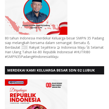
80 tahun Indonesia merdeka! Keluarga besar SMPN 35 Padang
siap melangkah bersama dalam semangat: Bersatu 💪
Berdaulat 🇮🇩 Rakyat Sejahtera 🤝 Indonesia Maju 🚀 Selamat
Hari Ulang Tahun ke-80 Republik Indonesia! #HUTRI80
#SMPN35Padang#IndonesiaMaju
MERDEKA! KAMI KELUARGA BESAR SDN 02 LUBUK
BUAYA KOTO TANGGAH PADANG, MENGUCAPKAN
HUT RI KE - 80,