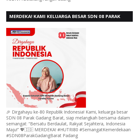
MERDEKA! KAMI KELUARGA BESAR SDN 08 PARAK
GADANG BARAT PADANG MENGUCAPKAN HUT RI KE
- 80,
🎉 Dirgahayu ke-80 Republik Indonesia! Kami, keluarga besar
SDN 08 Parak Gadang Barat, siap melangkah bersama dalam
semangat: “Bersatu Berdaulat, Rakyat Sejahtera, Indonesia
Maju!” 💖🇮🇩 MERDEKA! #HUTRI80 #SemangatKemerdekaan
#SDN08ParakGadangBarat Padang