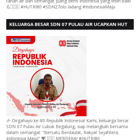
tanah air dan semangat juang demi Indonesia yang lebih baik!
💪🇮🇩 #HUTRI80 #SDN27olo ladang #IndonesiaMaju
KELUARGA BESAR SDN 07 PULAU AIR UCAPKAN HUT
RI KE 80
🎉 Dirgahayu ke-80 Republik Indonesia! Kami, keluarga besar
SDN 07 Pulau Air Lubuk Begalung, siap melangkah bersama
dalam semangat: “Bersatu Berdaulat, Rakyat Sejahtera,
Indonesia Maju!” 💖🇮🇩 MERDEKA! #HUTRI80