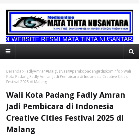
 RESMI MATA TINTA NUSANTARA
Beranda
FadlyAmran#MaigusNasit#pemkopadang#diskominfo
Wali
Kota Padang Fadly Amran Jadi Pembicara di Indonesia Creative Cities
Festival 2025 di Malang
Wali Kota Padang Fadly Amran
Jadi Pembicara di Indonesia
Creative Cities Festival 2025 di
Malang