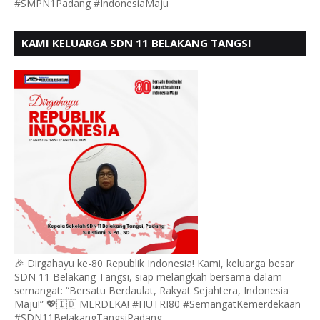
#SMPN1Padang #IndonesiaMaju
KAMI KELUARGA SDN 11 BELAKANG TANGSI
MENGUCAPKAN HUT RI KE 80
🎉 Dirgahayu ke-80 Republik Indonesia! Kami, keluarga besar
SDN 11 Belakang Tangsi, siap melangkah bersama dalam
semangat: “Bersatu Berdaulat, Rakyat Sejahtera, Indonesia
Maju!” 💖🇮🇩 MERDEKA! #HUTRI80 #SemangatKemerdekaan
#SDN11BelakangTangsiPadang