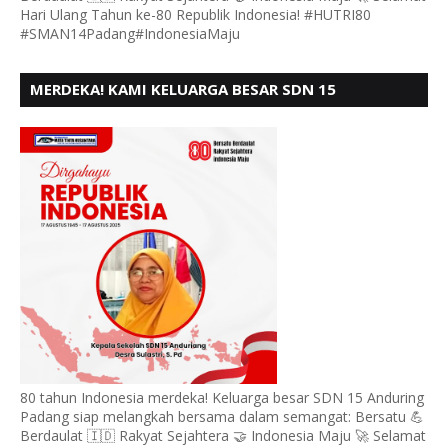
Hari Ulang Tahun ke-80 Republik Indonesia! #HUTRI80
#SMAN14Padang#IndonesiaMaju
MERDEKA! KAMI KELUARGA BESAR SDN 15
ANDURING PADANG, MENGUCAPKAN HUT RI KE - 80
80 tahun Indonesia merdeka! Keluarga besar SDN 15 Anduring
Padang siap melangkah bersama dalam semangat: Bersatu 💪
Berdaulat 🇮🇩 Rakyat Sejahtera 🤝 Indonesia Maju 🚀 Selamat