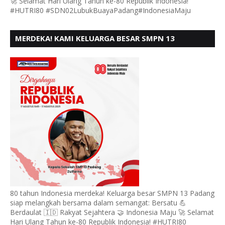
🚀 Selamat Hari Ulang Tahun ke-80 Republik Indonesia!
#HUTRI80 #SDN02LubukBuayaPadang#IndonesiaMaju
MERDEKA! KAMI KELUARGA BESAR SMPN 13
PADANG, MENGUCAPKAN HUT RI KE - 80
80 tahun Indonesia merdeka! Keluarga besar SMPN 13 Padang
siap melangkah bersama dalam semangat: Bersatu 💪
Berdaulat 🇮🇩 Rakyat Sejahtera 🤝 Indonesia Maju 🚀 Selamat
Hari Ulang Tahun ke-80 Republik Indonesia! #HUTRI80