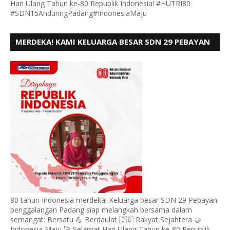
Hari Ulang Tahun ke-80 Republik Indonesia! #HUTRI80
#SDN15AnduringPadang#IndonesiaMaju
MERDEKA! KAMI KELUARGA BESAR SDN 29 PEBAYAN
PENGGALANGAN PADANG, MENGUCAPKAN HUT RI
KE - 80
80 tahun Indonesia merdeka! Keluarga besar SDN 29 Pebayan
penggalangan Padang siap melangkah bersama dalam
semangat: Bersatu 💪 Berdaulat 🇮🇩 Rakyat Sejahtera 🤝
Indonesia Maju 🚀 Selamat Hari Ulang Tahun ke-80 Republik