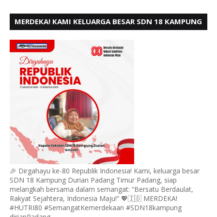
MERDEKA! KAMI KELUARGA BESAR SDN 18 KAMPUNG
DURIAN MENGUCAPKAN HUT RI KE - 80,
🎉 Dirgahayu ke-80 Republik Indonesia! Kami, keluarga besar
SDN 18 Kampung Durian Padang Timur Padang, siap
melangkah bersama dalam semangat: “Bersatu Berdaulat,
Rakyat Sejahtera, Indonesia Maju!” 💖🇮🇩 MERDEKA!
#HUTRI80 #SemangatKemerdekaan #SDN18kampung
dirianPadang