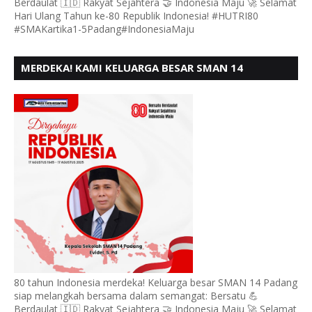
Berdaulat 🇮🇩 Rakyat Sejahtera 🤝 Indonesia Maju 🚀 Selamat
Hari Ulang Tahun ke-80 Republik Indonesia! #HUTRI80
#SMAKartika1-5Padang#IndonesiaMaju
MERDEKA! KAMI KELUARGA BESAR SMAN 14
PADANG, MENGUCAPKAN HUT RI KE - 80,
80 tahun Indonesia merdeka! Keluarga besar SMAN 14 Padang
siap melangkah bersama dalam semangat: Bersatu 💪
Berdaulat 🇮🇩 Rakyat Sejahtera 🤝 Indonesia Maju 🚀 Selamat