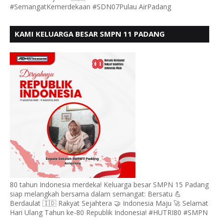
#SemangatKemerdekaan #SDN07Pulau AirPadang
KAMI KELUARGA BESAR SMPN 11 PADANG
MENGUCAPKAN HUT RI KE - 80, MOTO" BERSATU
BERDAULAT
80 tahun Indonesia merdeka! Keluarga besar SMPN 15 Padang
siap melangkah bersama dalam semangat: Bersatu 💪
Berdaulat 🇮🇩 Rakyat Sejahtera 🤝 Indonesia Maju 🚀 Selamat
Hari Ulang Tahun ke-80 Republik Indonesia! #HUTRI80 #SMPN