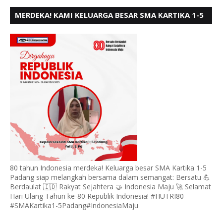
MERDEKA! KAMI KELUARGA BESAR SMA KARTIKA 1-5
PADANG, MENGUCAPKAN HUT RI KE - 80, MOTO"
BERSATU BERD
80 tahun Indonesia merdeka! Keluarga besar SMA Kartika 1-5
Padang siap melangkah bersama dalam semangat: Bersatu 💪
Berdaulat 🇮🇩 Rakyat Sejahtera 🤝 Indonesia Maju 🚀 Selamat
Hari Ulang Tahun ke-80 Republik Indonesia! #HUTRI80
#SMAKartika1-5Padang#IndonesiaMaju