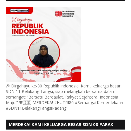
MENGUCAPKAN HUT RI KE 80
🎉 Dirgahayu ke-80 Republik Indonesia! Kami, keluarga besar
SDN 11 Belakang Tangsi, siap melangkah bersama dalam
semangat: “Bersatu Berdaulat, Rakyat Sejahtera, Indonesia
Maju!” 💖🇮🇩 MERDEKA! #HUTRI80 #SemangatKemerdekaan
#SDN11BelakangTangsiPadang
MERDEKA! KAMI KELUARGA BESAR SDN 08 PARAK