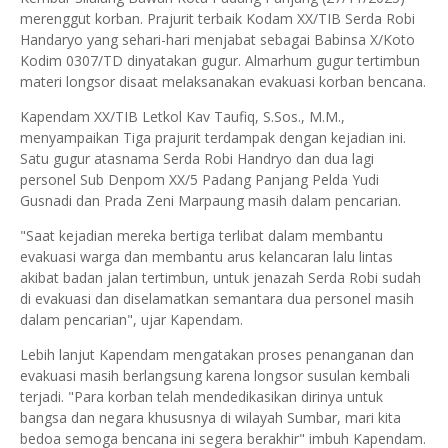
merenggut korban. Prajurit terbaik Kodam XX/TIB Serda Robi
Handaryo yang sehari-hari menjabat sebagai Babinsa X/Koto
Kodim 0307/TD dinyatakan gugur. Almarhum gugur tertimbun
materi longsor disaat melaksanakan evakuasi korban bencana.
Kapendam XX/TIB Letkol Kav Taufiq, S.Sos., M.M.,
menyampaikan Tiga prajurit terdampak dengan kejadian ini.
Satu gugur atasnama Serda Robi Handryo dan dua lagi
personel Sub Denpom XX/5 Padang Panjang Pelda Yudi
Gusnadi dan Prada Zeni Marpaung masih dalam pencarian.
"Saat kejadian mereka bertiga terlibat dalam membantu
evakuasi warga dan membantu arus kelancaran lalu lintas
akibat badan jalan tertimbun, untuk jenazah Serda Robi sudah
di evakuasi dan diselamatkan semantara dua personel masih
dalam pencarian", ujar Kapendam.
Lebih lanjut Kapendam mengatakan proses penanganan dan
evakuasi masih berlangsung karena longsor susulan kembali
terjadi. "Para korban telah mendedikasikan dirinya untuk
bangsa dan negara khususnya di wilayah Sumbar, mari kita
bedoa semoga bencana ini segera berakhir" imbuh Kapendam.