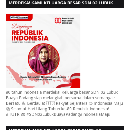
MERDEKA! KAMI KELUARGA BESAR SDN 02 LUBUK
BUAYA KOTO TANGGAH PADANG, MENGUCAPKAN
HUT RI KE - 80,
80 tahun Indonesia merdeka! Keluarga besar SDN 02 Lubuk
Buaya Padang siap melangkah bersama dalam semangat:
Bersatu 💪 Berdaulat 🇮🇩 Rakyat Sejahtera 🤝 Indonesia Maju
🚀 Selamat Hari Ulang Tahun ke-80 Republik Indonesia!
#HUTRI80 #SDN02LubukBuayaPadang#IndonesiaMaju