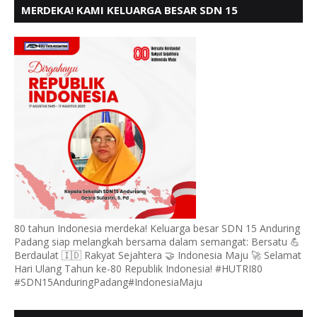
MERDEKA! KAMI KELUARGA BESAR SDN 15
ANDURING PADANG, MENGUCAPKAN HUT RI KE - 80
80 tahun Indonesia merdeka! Keluarga besar SDN 15 Anduring
Padang siap melangkah bersama dalam semangat: Bersatu 💪
Berdaulat 🇮🇩 Rakyat Sejahtera 🤝 Indonesia Maju 🚀 Selamat
Hari Ulang Tahun ke-80 Republik Indonesia! #HUTRI80
#SDN15AnduringPadang#IndonesiaMaju