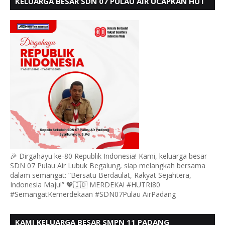
KELUARGA BESAR SDN 07 PULAU AIR UCAPKAN HUT
RI KE 80
🎉 Dirgahayu ke-80 Republik Indonesia! Kami, keluarga besar
SDN 07 Pulau Air Lubuk Begalung, siap melangkah bersama
dalam semangat: “Bersatu Berdaulat, Rakyat Sejahtera,
Indonesia Maju!” 💖🇮🇩 MERDEKA! #HUTRI80
#SemangatKemerdekaan #SDN07Pulau AirPadang
KAMI KELUARGA BESAR SMPN 11 PADANG