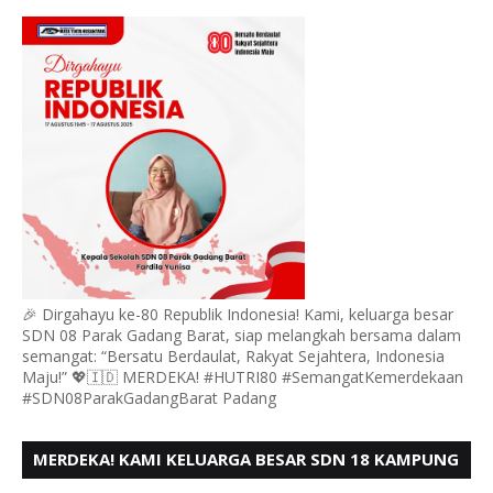
GADANG BARAT PADANG MENGUCAPKAN HUT RI KE
- 80,
🎉 Dirgahayu ke-80 Republik Indonesia! Kami, keluarga besar
SDN 08 Parak Gadang Barat, siap melangkah bersama dalam
semangat: “Bersatu Berdaulat, Rakyat Sejahtera, Indonesia
Maju!” 💖🇮🇩 MERDEKA! #HUTRI80 #SemangatKemerdekaan
#SDN08ParakGadangBarat Padang
MERDEKA! KAMI KELUARGA BESAR SDN 18 KAMPUNG