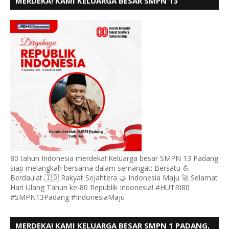
MERDEKA! KAMI KELUARGA BESAR SMPN 13
PADANG, MENGUCAPKAN HUT RI KE - 80
80 tahun Indonesia merdeka! Keluarga besar SMPN 13 Padang
siap melangkah bersama dalam semangat: Bersatu 💪
Berdaulat 🇮🇩 Rakyat Sejahtera 🤝 Indonesia Maju 🚀 Selamat
Hari Ulang Tahun ke-80 Republik Indonesia! #HUTRI80
#SMPN13Padang #IndonesiaMaju
MERDEKA! KAMI KELUARGA BESAR SMPN 1 PADANG,