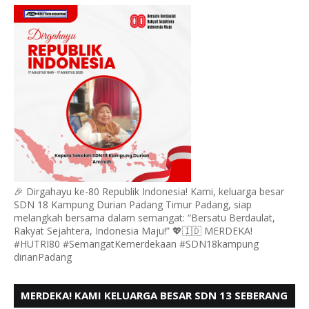
DURIAN MENGUCAPKAN HUT RI KE - 80,
🎉 Dirgahayu ke-80 Republik Indonesia! Kami, keluarga besar
SDN 18 Kampung Durian Padang Timur Padang, siap
melangkah bersama dalam semangat: “Bersatu Berdaulat,
Rakyat Sejahtera, Indonesia Maju!” 💖🇮🇩 MERDEKA!
#HUTRI80 #SemangatKemerdekaan #SDN18kampung
dirianPadang
MERDEKA! KAMI KELUARGA BESAR SDN 13 SEBERANG