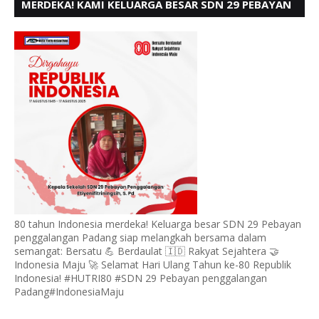
MERDEKA! KAMI KELUARGA BESAR SDN 29 PEBAYAN
PENGGALANGAN PADANG, MENGUCAPKAN HUT RI
KE - 80
80 tahun Indonesia merdeka! Keluarga besar SDN 29 Pebayan
penggalangan Padang siap melangkah bersama dalam
semangat: Bersatu 💪 Berdaulat 🇮🇩 Rakyat Sejahtera 🤝
Indonesia Maju 🚀 Selamat Hari Ulang Tahun ke-80 Republik
Indonesia! #HUTRI80 #SDN 29 Pebayan penggalangan
Padang#IndonesiaMaju