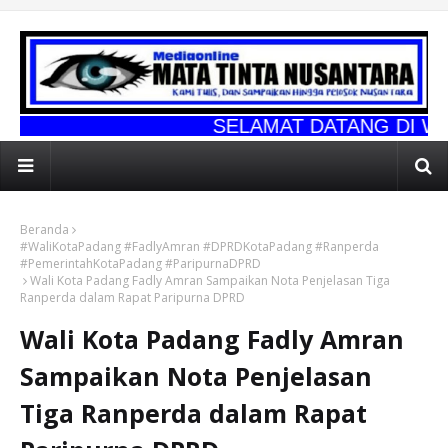
SELAMAT DATANG DI WEBSITE RESM
Beranda
#WaliKotaPadang #FadlyAmran #DPRDKotaPadang #Ranperda
#PemerintahKotaPadang #ParipurnaDPRD
Wali Kota Padang Fadly Amran Sampaikan Nota Penjelasan Tiga
Ranperda dalam Rapat Paripurna DPRD
Wali Kota Padang Fadly Amran
Sampaikan Nota Penjelasan
Tiga Ranperda dalam Rapat