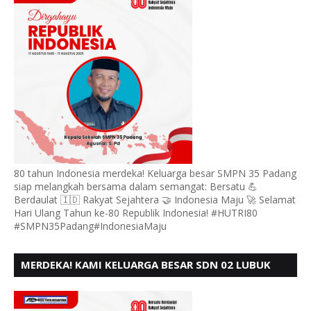
80 tahun Indonesia merdeka! Keluarga besar SMPN 35 Padang
siap melangkah bersama dalam semangat: Bersatu 💪
Berdaulat 🇮🇩 Rakyat Sejahtera 🤝 Indonesia Maju 🚀 Selamat
Hari Ulang Tahun ke-80 Republik Indonesia! #HUTRI80
#SMPN35Padang#IndonesiaMaju
MERDEKA! KAMI KELUARGA BESAR SDN 02 LUBUK
BUAYA KOTO TANGGAH PADANG, MENGUCAPKAN
HUT RI KE - 80,