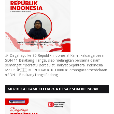
🎉 Dirgahayu ke-80 Republik Indonesia! Kami, keluarga besar
SDN 11 Belakang Tangsi, siap melangkah bersama dalam
semangat: “Bersatu Berdaulat, Rakyat Sejahtera, Indonesia
Maju!” 💖🇮🇩 MERDEKA! #HUTRI80 #SemangatKemerdekaan
#SDN11BelakangTangsiPadang
MERDEKA! KAMI KELUARGA BESAR SDN 08 PARAK
GADANG BARAT PADANG MENGUCAPKAN HUT RI KE
- 80,