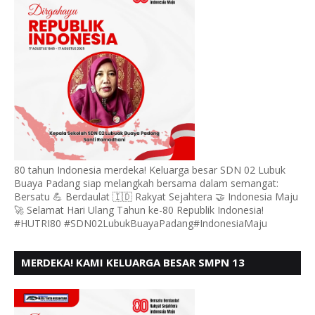
80 tahun Indonesia merdeka! Keluarga besar SDN 02 Lubuk
Buaya Padang siap melangkah bersama dalam semangat:
Bersatu 💪 Berdaulat 🇮🇩 Rakyat Sejahtera 🤝 Indonesia Maju
🚀 Selamat Hari Ulang Tahun ke-80 Republik Indonesia!
#HUTRI80 #SDN02LubukBuayaPadang#IndonesiaMaju
MERDEKA! KAMI KELUARGA BESAR SMPN 13
PADANG, MENGUCAPKAN HUT RI KE - 80