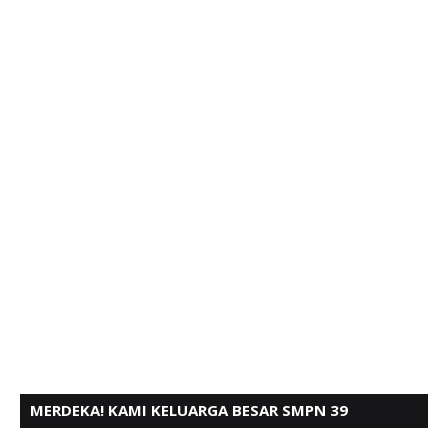
MERDEKA! KAMI KELUARGA BESAR SMPN 39
PADANG, MENGUCAPKAN HUT RI KE - 80,