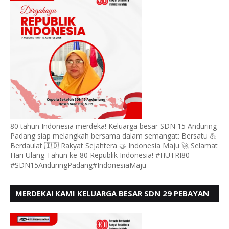
80 tahun Indonesia merdeka! Keluarga besar SDN 15 Anduring
Padang siap melangkah bersama dalam semangat: Bersatu 💪
Berdaulat 🇮🇩 Rakyat Sejahtera 🤝 Indonesia Maju 🚀 Selamat
Hari Ulang Tahun ke-80 Republik Indonesia! #HUTRI80
#SDN15AnduringPadang#IndonesiaMaju
MERDEKA! KAMI KELUARGA BESAR SDN 29 PEBAYAN
PENGGALANGAN PADANG, MENGUCAPKAN HUT RI
KE - 80