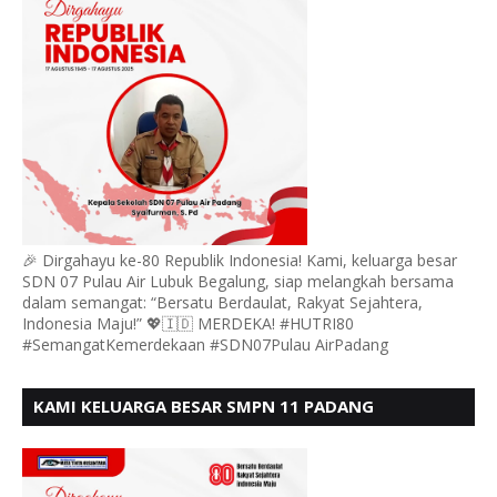
🎉 Dirgahayu ke-80 Republik Indonesia! Kami, keluarga besar
SDN 07 Pulau Air Lubuk Begalung, siap melangkah bersama
dalam semangat: “Bersatu Berdaulat, Rakyat Sejahtera,
Indonesia Maju!” 💖🇮🇩 MERDEKA! #HUTRI80
#SemangatKemerdekaan #SDN07Pulau AirPadang
KAMI KELUARGA BESAR SMPN 11 PADANG
MENGUCAPKAN HUT RI KE - 80, MOTO" BERSATU
BERDAULAT