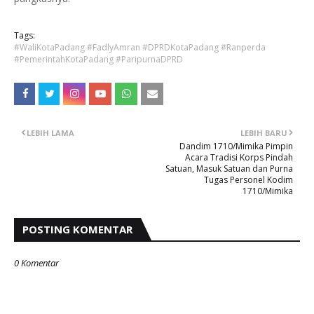
Tags:
#WaliKotaPadang #FadlyAmran #DPRDKotaPadang #Ranperda
#PemerintahKotaPadang #ParipurnaDPRD
LEBIH LAMA
LEBIH BARU
Dandim 1710/Mimika Pimpin
Acara Tradisi Korps Pindah
Satuan, Masuk Satuan dan Purna
Tugas Personel Kodim
1710/Mimika
POSTING KOMENTAR
0 Komentar