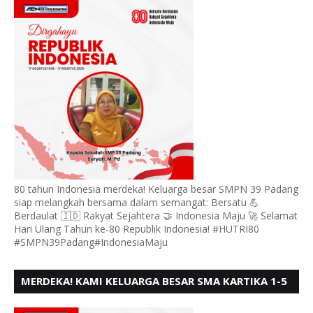
80 tahun Indonesia merdeka! Keluarga besar SMPN 39 Padang
siap melangkah bersama dalam semangat: Bersatu 💪
Berdaulat 🇮🇩 Rakyat Sejahtera 🤝 Indonesia Maju 🚀 Selamat
Hari Ulang Tahun ke-80 Republik Indonesia! #HUTRI80
#SMPN39Padang#IndonesiaMaju
MERDEKA! KAMI KELUARGA BESAR SMA KARTIKA 1-5
PADANG, MENGUCAPKAN HUT RI KE - 80, MOTO"