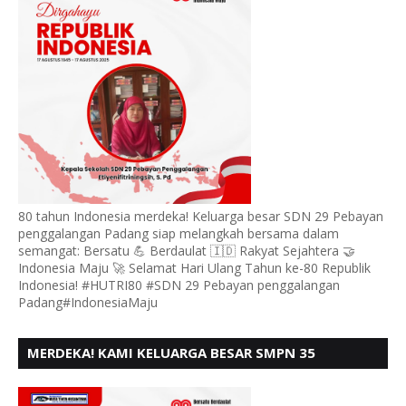
80 tahun Indonesia merdeka! Keluarga besar SDN 29 Pebayan
penggalangan Padang siap melangkah bersama dalam
semangat: Bersatu 💪 Berdaulat 🇮🇩 Rakyat Sejahtera 🤝
Indonesia Maju 🚀 Selamat Hari Ulang Tahun ke-80 Republik
Indonesia! #HUTRI80 #SDN 29 Pebayan penggalangan
Padang#IndonesiaMaju
MERDEKA! KAMI KELUARGA BESAR SMPN 35
PADANG, MENGUCAPKAN HUT RI KE - 80