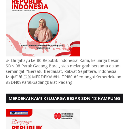
🎉 Dirgahayu ke-80 Republik Indonesia! Kami, keluarga besar
SDN 08 Parak Gadang Barat, siap melangkah bersama dalam
semangat: “Bersatu Berdaulat, Rakyat Sejahtera, Indonesia
Maju!” 💖🇮🇩 MERDEKA! #HUTRI80 #SemangatKemerdekaan
#SDN08ParakGadangBarat Padang
MERDEKA! KAMI KELUARGA BESAR SDN 18 KAMPUNG
DURIAN MENGUCAPKAN HUT RI KE - 80,