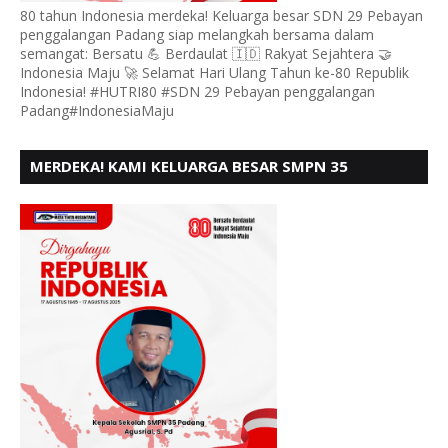
80 tahun Indonesia merdeka! Keluarga besar SDN 29 Pebayan
penggalangan Padang siap melangkah bersama dalam
semangat: Bersatu 💪 Berdaulat 🇮🇩 Rakyat Sejahtera 🤝
Indonesia Maju 🚀 Selamat Hari Ulang Tahun ke-80 Republik
Indonesia! #HUTRI80 #SDN 29 Pebayan penggalangan
Padang#IndonesiaMaju
MERDEKA! KAMI KELUARGA BESAR SMPN 35
PADANG, MENGUCAPKAN HUT RI KE - 80