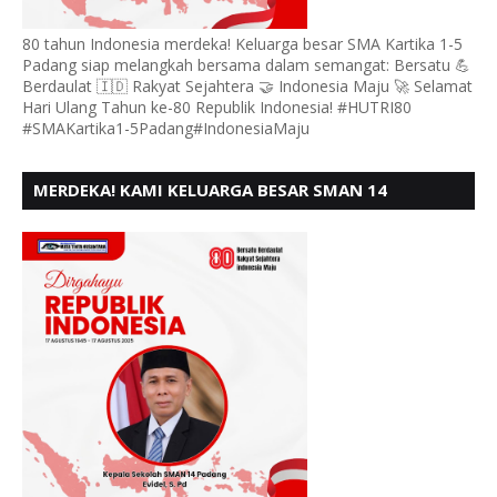
80 tahun Indonesia merdeka! Keluarga besar SMA Kartika 1-5
Padang siap melangkah bersama dalam semangat: Bersatu 💪
Berdaulat 🇮🇩 Rakyat Sejahtera 🤝 Indonesia Maju 🚀 Selamat
Hari Ulang Tahun ke-80 Republik Indonesia! #HUTRI80
#SMAKartika1-5Padang#IndonesiaMaju
MERDEKA! KAMI KELUARGA BESAR SMAN 14
PADANG, MENGUCAPKAN HUT RI KE - 80,