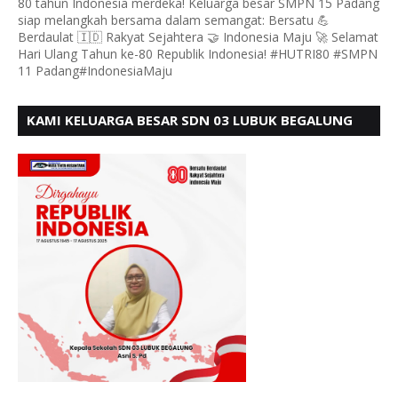
80 tahun Indonesia merdeka! Keluarga besar SMPN 15 Padang
siap melangkah bersama dalam semangat: Bersatu 💪
Berdaulat 🇮🇩 Rakyat Sejahtera 🤝 Indonesia Maju 🚀 Selamat
Hari Ulang Tahun ke-80 Republik Indonesia! #HUTRI80 #SMPN
11 Padang#IndonesiaMaju
KAMI KELUARGA BESAR SDN 03 LUBUK BEGALUNG
MENGUCAPKAN SELAMAT HUT RI KE - 80