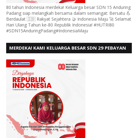
80 tahun Indonesia merdeka! Keluarga besar SDN 15 Anduring
Padang siap melangkah bersama dalam semangat: Bersatu 💪
Berdaulat 🇮🇩 Rakyat Sejahtera 🤝 Indonesia Maju 🚀 Selamat
Hari Ulang Tahun ke-80 Republik Indonesia! #HUTRI80
#SDN15AnduringPadang#IndonesiaMaju
MERDEKA! KAMI KELUARGA BESAR SDN 29 PEBAYAN
PENGGALANGAN PADANG, MENGUCAPKAN HUT RI
KE - 80