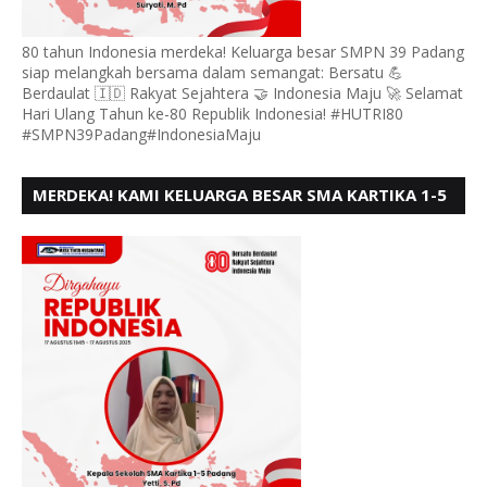
80 tahun Indonesia merdeka! Keluarga besar SMPN 39 Padang
siap melangkah bersama dalam semangat: Bersatu 💪
Berdaulat 🇮🇩 Rakyat Sejahtera 🤝 Indonesia Maju 🚀 Selamat
Hari Ulang Tahun ke-80 Republik Indonesia! #HUTRI80
#SMPN39Padang#IndonesiaMaju
MERDEKA! KAMI KELUARGA BESAR SMA KARTIKA 1-5
PADANG, MENGUCAPKAN HUT RI KE - 80, MOTO"
BERSATU BERD