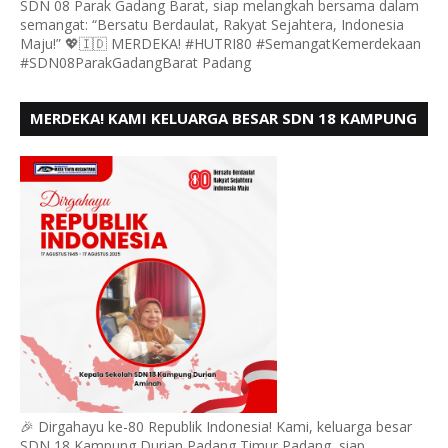
SDN 08 Parak Gadang Barat, siap melangkah bersama dalam
semangat: “Bersatu Berdaulat, Rakyat Sejahtera, Indonesia
Maju!” 💖🇮🇩 MERDEKA! #HUTRI80 #SemangatKemerdekaan
#SDN08ParakGadangBarat Padang
MERDEKA! KAMI KELUARGA BESAR SDN 18 KAMPUNG
DURIAN MENGUCAPKAN HUT RI KE - 80,
🎉 Dirgahayu ke-80 Republik Indonesia! Kami, keluarga besar
SDN 18 Kampung Durian Padang Timur Padang, siap