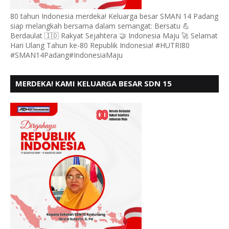
80 tahun Indonesia merdeka! Keluarga besar SMAN 14 Padang
siap melangkah bersama dalam semangat: Bersatu 💪
Berdaulat 🇮🇩 Rakyat Sejahtera 🤝 Indonesia Maju 🚀 Selamat
Hari Ulang Tahun ke-80 Republik Indonesia! #HUTRI80
#SMAN14Padang#IndonesiaMaju
MERDEKA! KAMI KELUARGA BESAR SDN 15
ANDURING PADANG, MENGUCAPKAN HUT RI KE - 80