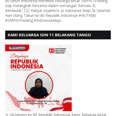
80 tahun Indonesia merdeka! Keluarga besar SMPN 1Padang
siap melangkah bersama dalam semangat: Bersatu 💪
Berdaulat 🇮🇩 Rakyat Sejahtera 🤝 Indonesia Maju 🚀 Selamat
Hari Ulang Tahun ke-80 Republik Indonesia! #HUTRI80
#SMPN1Padang #IndonesiaMaju
KAMI KELUARGA SDN 11 BELAKANG TANGSI
MENGUCAPKAN HUT RI KE 80
🎉 Dirgahayu ke-80 Republik Indonesia! Kami, keluarga besar