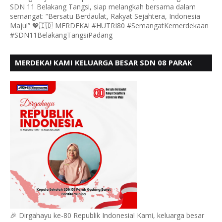
SDN 11 Belakang Tangsi, siap melangkah bersama dalam
semangat: “Bersatu Berdaulat, Rakyat Sejahtera, Indonesia
Maju!” 💖🇮🇩 MERDEKA! #HUTRI80 #SemangatKemerdekaan
#SDN11BelakangTangsiPadang
MERDEKA! KAMI KELUARGA BESAR SDN 08 PARAK
GADANG BARAT PADANG MENGUCAPKAN HUT RI KE
- 80,
🎉 Dirgahayu ke-80 Republik Indonesia! Kami, keluarga besar