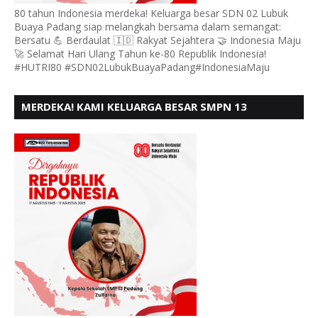
80 tahun Indonesia merdeka! Keluarga besar SDN 02 Lubuk
Buaya Padang siap melangkah bersama dalam semangat:
Bersatu 💪 Berdaulat 🇮🇩 Rakyat Sejahtera 🤝 Indonesia Maju
🚀 Selamat Hari Ulang Tahun ke-80 Republik Indonesia!
#HUTRI80 #SDN02LubukBuayaPadang#IndonesiaMaju
MERDEKA! KAMI KELUARGA BESAR SMPN 13
PADANG, MENGUCAPKAN HUT RI KE - 80