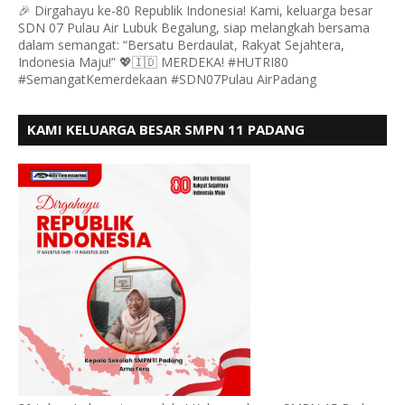
🎉 Dirgahayu ke-80 Republik Indonesia! Kami, keluarga besar
SDN 07 Pulau Air Lubuk Begalung, siap melangkah bersama
dalam semangat: “Bersatu Berdaulat, Rakyat Sejahtera,
Indonesia Maju!” 💖🇮🇩 MERDEKA! #HUTRI80
#SemangatKemerdekaan #SDN07Pulau AirPadang
KAMI KELUARGA BESAR SMPN 11 PADANG
MENGUCAPKAN HUT RI KE - 80, MOTO" BERSATU
BERDAULAT