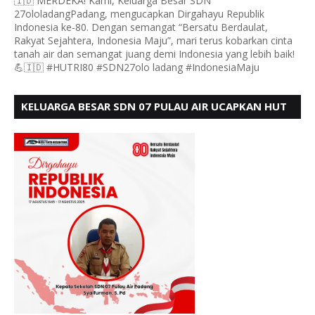
🇮🇩 MERDEKA! Kami, Keluarga Besar SDN
27ololadangPadang, mengucapkan Dirgahayu Republik
Indonesia ke-80. Dengan semangat “Bersatu Berdaulat,
Rakyat Sejahtera, Indonesia Maju”, mari terus kobarkan cinta
tanah air dan semangat juang demi Indonesia yang lebih baik!
💪🇮🇩 #HUTRI80 #SDN27olo ladang #IndonesiaMaju
KELUARGA BESAR SDN 07 PULAU AIR UCAPKAN HUT
RI KE 80