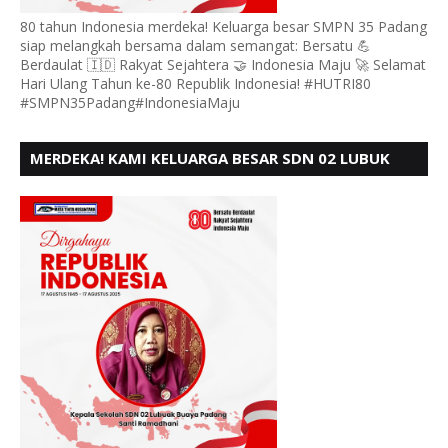
80 tahun Indonesia merdeka! Keluarga besar SMPN 35 Padang
siap melangkah bersama dalam semangat: Bersatu 💪
Berdaulat 🇮🇩 Rakyat Sejahtera 🤝 Indonesia Maju 🚀 Selamat
Hari Ulang Tahun ke-80 Republik Indonesia! #HUTRI80
#SMPN35Padang#IndonesiaMaju
MERDEKA! KAMI KELUARGA BESAR SDN 02 LUBUK
BUAYA KOTO TANGGAH PADANG, MENGUCAPKAN
HUT RI KE - 80,