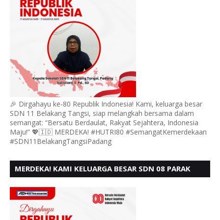
🎉 Dirgahayu ke-80 Republik Indonesia! Kami, keluarga besar
SDN 11 Belakang Tangsi, siap melangkah bersama dalam
semangat: “Bersatu Berdaulat, Rakyat Sejahtera, Indonesia
Maju!” 💖🇮🇩 MERDEKA! #HUTRI80 #SemangatKemerdekaan
#SDN11BelakangTangsiPadang
MERDEKA! KAMI KELUARGA BESAR SDN 08 PARAK
GADANG BARAT PADANG MENGUCAPKAN HUT RI KE
- 80,