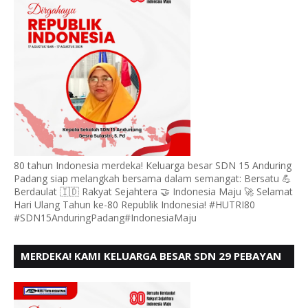
80 tahun Indonesia merdeka! Keluarga besar SDN 15 Anduring
Padang siap melangkah bersama dalam semangat: Bersatu 💪
Berdaulat 🇮🇩 Rakyat Sejahtera 🤝 Indonesia Maju 🚀 Selamat
Hari Ulang Tahun ke-80 Republik Indonesia! #HUTRI80
#SDN15AnduringPadang#IndonesiaMaju
MERDEKA! KAMI KELUARGA BESAR SDN 29 PEBAYAN
PENGGALANGAN PADANG, MENGUCAPKAN HUT RI
KE - 80