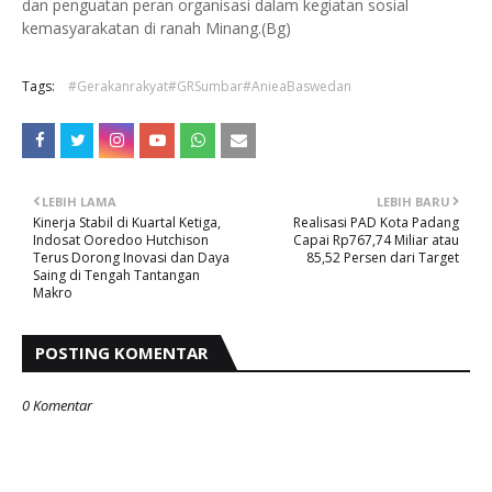
dan penguatan peran organisasi dalam kegiatan sosial
kemasyarakatan di ranah Minang.(Bg)
Tags:
#Gerakanrakyat#GRSumbar#AnieaBaswedan
LEBIH LAMA
LEBIH BARU
Kinerja Stabil di Kuartal Ketiga,
Realisasi PAD Kota Padang
Indosat Ooredoo Hutchison
Capai Rp767,74 Miliar atau
Terus Dorong Inovasi dan Daya
85,52 Persen dari Target
Saing di Tengah Tantangan
Makro
POSTING KOMENTAR
0 Komentar