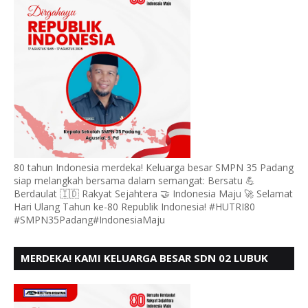
80 tahun Indonesia merdeka! Keluarga besar SMPN 35 Padang
siap melangkah bersama dalam semangat: Bersatu 💪
Berdaulat 🇮🇩 Rakyat Sejahtera 🤝 Indonesia Maju 🚀 Selamat
Hari Ulang Tahun ke-80 Republik Indonesia! #HUTRI80
#SMPN35Padang#IndonesiaMaju
MERDEKA! KAMI KELUARGA BESAR SDN 02 LUBUK
BUAYA KOTO TANGGAH PADANG, MENGUCAPKAN
HUT RI KE - 80,