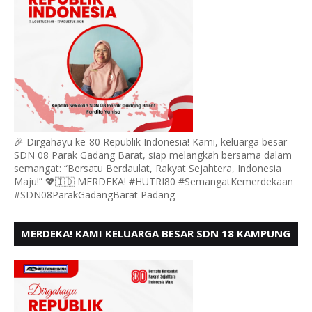
🎉 Dirgahayu ke-80 Republik Indonesia! Kami, keluarga besar
SDN 08 Parak Gadang Barat, siap melangkah bersama dalam
semangat: “Bersatu Berdaulat, Rakyat Sejahtera, Indonesia
Maju!” 💖🇮🇩 MERDEKA! #HUTRI80 #SemangatKemerdekaan
#SDN08ParakGadangBarat Padang
MERDEKA! KAMI KELUARGA BESAR SDN 18 KAMPUNG
DURIAN MENGUCAPKAN HUT RI KE - 80,