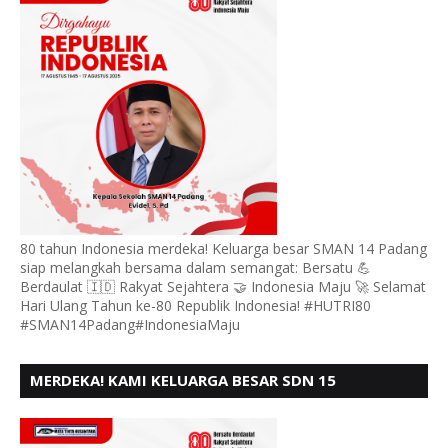
80 tahun Indonesia merdeka! Keluarga besar SMAN 14 Padang
siap melangkah bersama dalam semangat: Bersatu 💪
Berdaulat 🇮🇩 Rakyat Sejahtera 🤝 Indonesia Maju 🚀 Selamat
Hari Ulang Tahun ke-80 Republik Indonesia! #HUTRI80
#SMAN14Padang#IndonesiaMaju
MERDEKA! KAMI KELUARGA BESAR SDN 15
ANDURING PADANG, MENGUCAPKAN HUT RI KE - 80