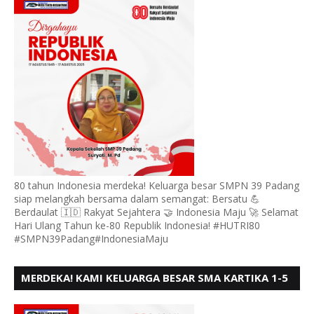
80 tahun Indonesia merdeka! Keluarga besar SMPN 39 Padang
siap melangkah bersama dalam semangat: Bersatu 💪
Berdaulat 🇮🇩 Rakyat Sejahtera 🤝 Indonesia Maju 🚀 Selamat
Hari Ulang Tahun ke-80 Republik Indonesia! #HUTRI80
#SMPN39Padang#IndonesiaMaju
MERDEKA! KAMI KELUARGA BESAR SMA KARTIKA 1-5
PADANG, MENGUCAPKAN HUT RI KE - 80, MOTO"