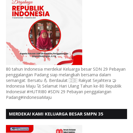
80 tahun Indonesia merdeka! Keluarga besar SDN 29 Pebayan
penggalangan Padang siap melangkah bersama dalam
semangat: Bersatu 💪 Berdaulat 🇮🇩 Rakyat Sejahtera 🤝
Indonesia Maju 🚀 Selamat Hari Ulang Tahun ke-80 Republik
Indonesia! #HUTRI80 #SDN 29 Pebayan penggalangan
Padang#IndonesiaMaju
MERDEKA! KAMI KELUARGA BESAR SMPN 35
PADANG, MENGUCAPKAN HUT RI KE - 80