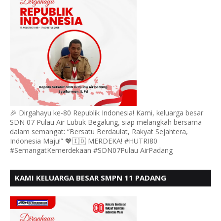
🎉 Dirgahayu ke-80 Republik Indonesia! Kami, keluarga besar
SDN 07 Pulau Air Lubuk Begalung, siap melangkah bersama
dalam semangat: “Bersatu Berdaulat, Rakyat Sejahtera,
Indonesia Maju!” 💖🇮🇩 MERDEKA! #HUTRI80
#SemangatKemerdekaan #SDN07Pulau AirPadang
KAMI KELUARGA BESAR SMPN 11 PADANG
MENGUCAPKAN HUT RI KE - 80, MOTO" BERSATU
BERDAULAT