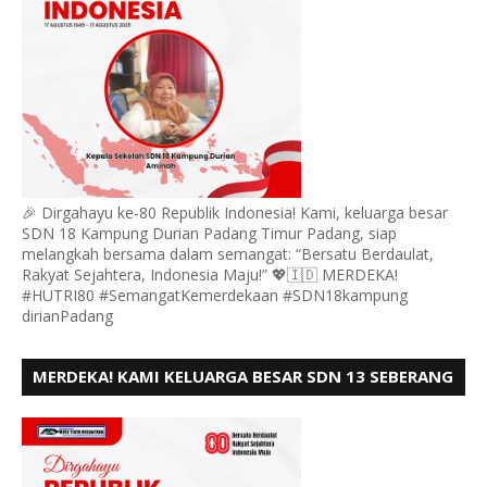
🎉 Dirgahayu ke-80 Republik Indonesia! Kami, keluarga besar
SDN 18 Kampung Durian Padang Timur Padang, siap
melangkah bersama dalam semangat: “Bersatu Berdaulat,
Rakyat Sejahtera, Indonesia Maju!” 💖🇮🇩 MERDEKA!
#HUTRI80 #SemangatKemerdekaan #SDN18kampung
dirianPadang
MERDEKA! KAMI KELUARGA BESAR SDN 13 SEBERANG
PADANG UTARA MENGUCAPKAN HUT RI KE - 80,