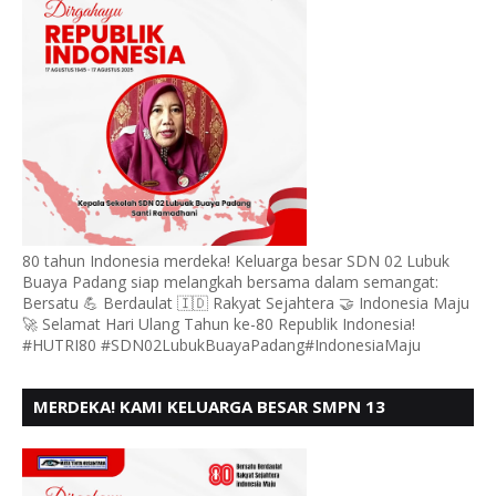
80 tahun Indonesia merdeka! Keluarga besar SDN 02 Lubuk
Buaya Padang siap melangkah bersama dalam semangat:
Bersatu 💪 Berdaulat 🇮🇩 Rakyat Sejahtera 🤝 Indonesia Maju
🚀 Selamat Hari Ulang Tahun ke-80 Republik Indonesia!
#HUTRI80 #SDN02LubukBuayaPadang#IndonesiaMaju
MERDEKA! KAMI KELUARGA BESAR SMPN 13
PADANG, MENGUCAPKAN HUT RI KE - 80