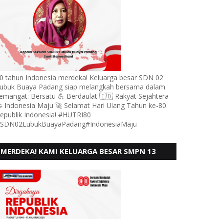
0 tahun Indonesia merdeka! Keluarga besar SDN 02
ubuk Buaya Padang siap melangkah bersama dalam
emangat: Bersatu 💪 Berdaulat 🇮🇩 Rakyat Sejahtera
 Indonesia Maju 🚀 Selamat Hari Ulang Tahun ke-80
epublik Indonesia! #HUTRI80
SDN02LubukBuayaPadang#IndonesiaMaju
MERDEKA! KAMI KELUARGA BESAR SMPN 13
PADANG, MENGUCAPKAN HUT RI KE - 80