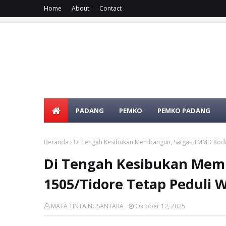
Home
About
Contact
PADANG
PEMKO
PEMKO PADANG
Beranda
Di Tengah Kesibukan Membangun, Satgas TMMD Kodi
Di Tengah Kesibukan Mem
1505/Tidore Tetap Peduli 
MATA TINTA NUSANTARA
Oktober 12, 2025