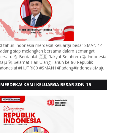
0 tahun Indonesia merdeka! Keluarga besar SMAN 14
adang siap melangkah bersama dalam semangat:
ersatu 💪 Berdaulat 🇮🇩 Rakyat Sejahtera 🤝 Indonesia
aju 🚀 Selamat Hari Ulang Tahun ke-80 Republik
ndonesia! #HUTRI80 #SMAN14Padang#IndonesiaMaju
MERDEKA! KAMI KELUARGA BESAR SDN 15
ANDURING PADANG, MENGUCAPKAN HUT RI KE
- 80