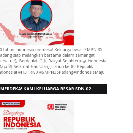
0 tahun Indonesia merdeka! Keluarga besar SMPN 35
adang siap melangkah bersama dalam semangat:
ersatu 💪 Berdaulat 🇮🇩 Rakyat Sejahtera 🤝 Indonesia
aju 🚀 Selamat Hari Ulang Tahun ke-80 Republik
ndonesia! #HUTRI80 #SMPN35Padang#IndonesiaMaju
MERDEKA! KAMI KELUARGA BESAR SDN 02
LUBUK BUAYA KOTO TANGGAH PADANG,
MENGUCAPKAN HUT RI KE - 80,