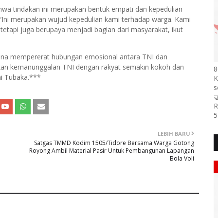
wa tindakan ini merupakan bentuk empati dan kepedulian
“Ini merupakan wujud kepedulian kami terhadap warga. Kami
tetapi juga berupaya menjadi bagian dari masyarakat, ikut
arana mempererat hubungan emosional antara TNI dan
pkan kemanunggalan TNI dengan rakyat semakin kokoh dan
8
ni Tubaka.***
K
s

R
5
LEBIH BARU
Satgas TMMD Kodim 1505/Tidore Bersama Warga Gotong
Royong Ambil Material Pasir Untuk Pembangunan Lapangan
Bola Voli