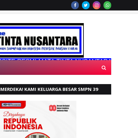
ESMI MATA TINTA NUSANTARA
MERDEKA! KAMI KELUARGA BESAR SMPN 39
PADANG, MENGUCAPKAN HUT RI KE - 80,