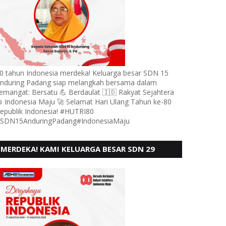
0 tahun Indonesia merdeka! Keluarga besar SDN 15
nduring Padang siap melangkah bersama dalam
emangat: Bersatu 💪 Berdaulat 🇮🇩 Rakyat Sejahtera
 Indonesia Maju 🚀 Selamat Hari Ulang Tahun ke-80
epublik Indonesia! #HUTRI80
SDN15AnduringPadang#IndonesiaMaju
MERDEKA! KAMI KELUARGA BESAR SDN 29
PEBAYAN PENGGALANGAN PADANG,
MENGUCAPKAN HUT RI KE - 80