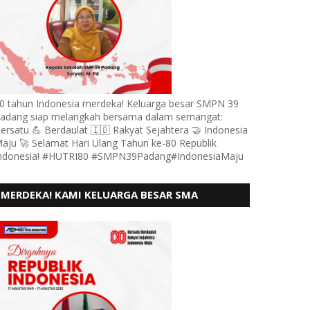
0 tahun Indonesia merdeka! Keluarga besar SMPN 39
adang siap melangkah bersama dalam semangat:
ersatu 💪 Berdaulat 🇮🇩 Rakyat Sejahtera 🤝 Indonesia
aju 🚀 Selamat Hari Ulang Tahun ke-80 Republik
ndonesia! #HUTRI80 #SMPN39Padang#IndonesiaMaju
MERDEKA! KAMI KELUARGA BESAR SMA
KARTIKA 1-5 PADANG, MENGUCAPKAN HUT RI
KE - 80, MOTO" BERSATU BERD