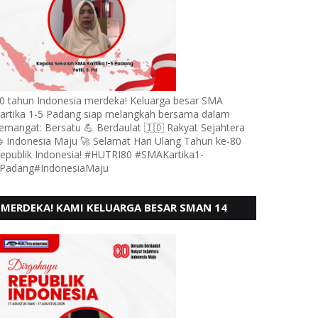
0 tahun Indonesia merdeka! Keluarga besar SMA
artika 1-5 Padang siap melangkah bersama dalam
emangat: Bersatu 💪 Berdaulat 🇮🇩 Rakyat Sejahtera
 Indonesia Maju 🚀 Selamat Hari Ulang Tahun ke-80
epublik Indonesia! #HUTRI80 #SMAKartika1-
Padang#IndonesiaMaju
MERDEKA! KAMI KELUARGA BESAR SMAN 14
PADANG, MENGUCAPKAN HUT RI KE - 80,