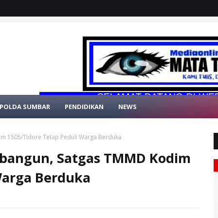
SELAMAT DATANG DI WEBSITE R
POLDA SUMBAR
PENDIDIKAN
NEWS
m 1505/Tidore Tetap Peduli Warga Berduka
bangun, Satgas TMMD Kodim
Warga Berduka