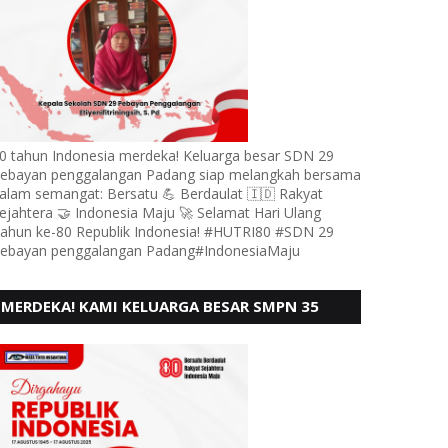
0 tahun Indonesia merdeka! Keluarga besar SDN 29
ebayan penggalangan Padang siap melangkah bersama
alam semangat: Bersatu 💪 Berdaulat 🇮🇩 Rakyat
ejahtera 🤝 Indonesia Maju 🚀 Selamat Hari Ulang
ahun ke-80 Republik Indonesia! #HUTRI80 #SDN 29
ebayan penggalangan Padang#IndonesiaMaju
MERDEKA! KAMI KELUARGA BESAR SMPN 35
PADANG, MENGUCAPKAN HUT RI KE - 80