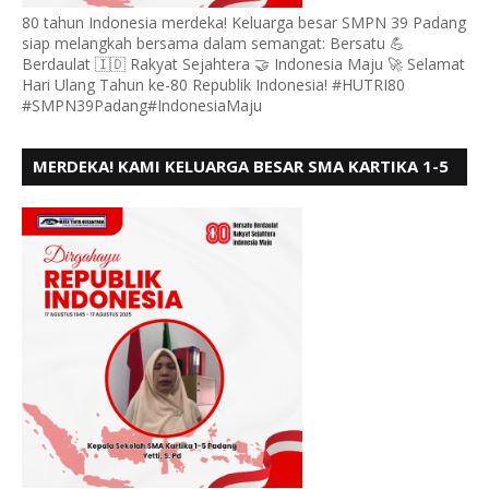
80 tahun Indonesia merdeka! Keluarga besar SMPN 39 Padang
siap melangkah bersama dalam semangat: Bersatu 💪
Berdaulat 🇮🇩 Rakyat Sejahtera 🤝 Indonesia Maju 🚀 Selamat
Hari Ulang Tahun ke-80 Republik Indonesia! #HUTRI80
#SMPN39Padang#IndonesiaMaju
MERDEKA! KAMI KELUARGA BESAR SMA KARTIKA 1-5
PADANG, MENGUCAPKAN HUT RI KE - 80, MOTO"
BERSATU BERD