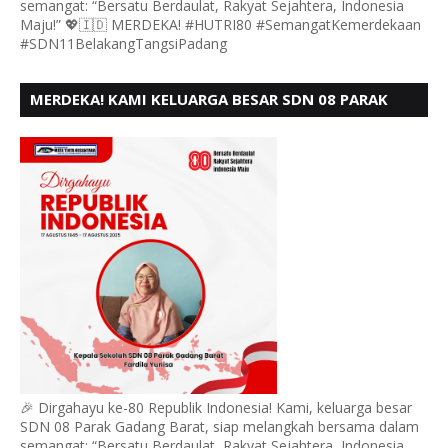
semangat: “Bersatu Berdaulat, Rakyat Sejahtera, Indonesia
Maju!” 💖🇮🇩 MERDEKA! #HUTRI80 #SemangatKemerdekaan
#SDN11BelakangTangsiPadang
MERDEKA! KAMI KELUARGA BESAR SDN 08 PARAK
GADANG BARAT PADANG MENGUCAPKAN HUT RI KE
- 80,
🎉 Dirgahayu ke-80 Republik Indonesia! Kami, keluarga besar
SDN 08 Parak Gadang Barat, siap melangkah bersama dalam
semangat: “Bersatu Berdaulat, Rakyat Sejahtera, Indonesia