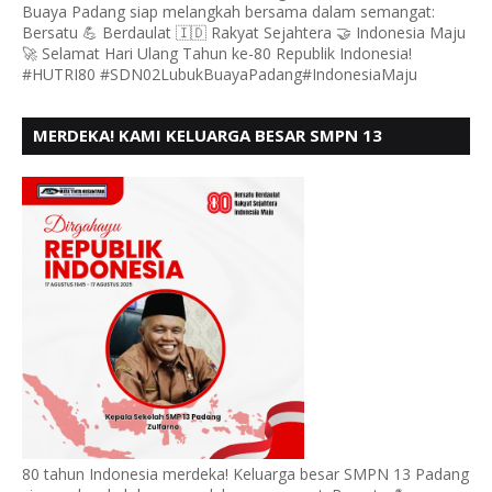
Buaya Padang siap melangkah bersama dalam semangat:
Bersatu 💪 Berdaulat 🇮🇩 Rakyat Sejahtera 🤝 Indonesia Maju
🚀 Selamat Hari Ulang Tahun ke-80 Republik Indonesia!
#HUTRI80 #SDN02LubukBuayaPadang#IndonesiaMaju
MERDEKA! KAMI KELUARGA BESAR SMPN 13
PADANG, MENGUCAPKAN HUT RI KE - 80
80 tahun Indonesia merdeka! Keluarga besar SMPN 13 Padang