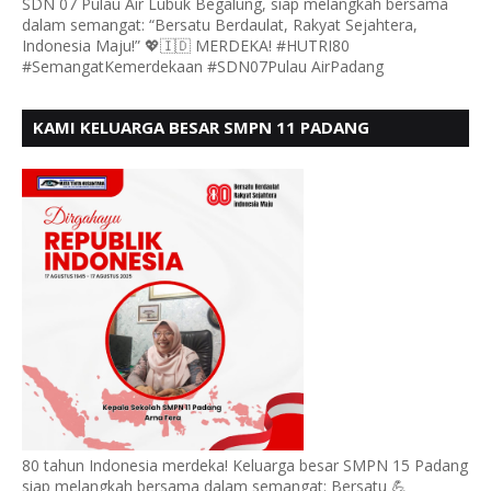
SDN 07 Pulau Air Lubuk Begalung, siap melangkah bersama
dalam semangat: “Bersatu Berdaulat, Rakyat Sejahtera,
Indonesia Maju!” 💖🇮🇩 MERDEKA! #HUTRI80
#SemangatKemerdekaan #SDN07Pulau AirPadang
KAMI KELUARGA BESAR SMPN 11 PADANG
MENGUCAPKAN HUT RI KE - 80, MOTO" BERSATU
BERDAULAT
80 tahun Indonesia merdeka! Keluarga besar SMPN 15 Padang
siap melangkah bersama dalam semangat: Bersatu 💪