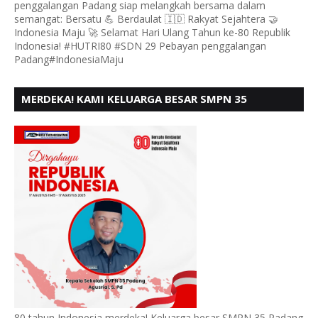
penggalangan Padang siap melangkah bersama dalam
semangat: Bersatu 💪 Berdaulat 🇮🇩 Rakyat Sejahtera 🤝
Indonesia Maju 🚀 Selamat Hari Ulang Tahun ke-80 Republik
Indonesia! #HUTRI80 #SDN 29 Pebayan penggalangan
Padang#IndonesiaMaju
MERDEKA! KAMI KELUARGA BESAR SMPN 35
PADANG, MENGUCAPKAN HUT RI KE - 80
80 tahun Indonesia merdeka! Keluarga besar SMPN 35 Padang