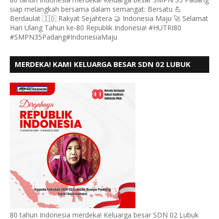
siap melangkah bersama dalam semangat: Bersatu 💪
Berdaulat 🇮🇩 Rakyat Sejahtera 🤝 Indonesia Maju 🚀 Selamat
Hari Ulang Tahun ke-80 Republik Indonesia! #HUTRI80
#SMPN35Padang#IndonesiaMaju
MERDEKA! KAMI KELUARGA BESAR SDN 02 LUBUK
BUAYA KOTO TANGGAH PADANG, MENGUCAPKAN
HUT RI KE - 80,
80 tahun Indonesia merdeka! Keluarga besar SDN 02 Lubuk