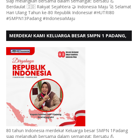
siap melangkah bersama dalam semangat: Bersatu 💪
Berdaulat 🇮🇩 Rakyat Sejahtera 🤝 Indonesia Maju 🚀 Selamat
Hari Ulang Tahun ke-80 Republik Indonesia! #HUTRI80
#SMPN13Padang #IndonesiaMaju
MERDEKA! KAMI KELUARGA BESAR SMPN 1 PADANG,
MENGUCAPKAN HUT RI KE - 80
80 tahun Indonesia merdeka! Keluarga besar SMPN 1Padang
siap melangkah bersama dalam semangat: Bersatu 💪