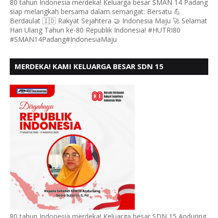
80 tahun Indonesia merdeka! Keluarga besar SMAN 14 Padang
siap melangkah bersama dalam semangat: Bersatu 💪
Berdaulat 🇮🇩 Rakyat Sejahtera 🤝 Indonesia Maju 🚀 Selamat
Hari Ulang Tahun ke-80 Republik Indonesia! #HUTRI80
#SMAN14Padang#IndonesiaMaju
MERDEKA! KAMI KELUARGA BESAR SDN 15
ANDURING PADANG, MENGUCAPKAN HUT RI KE - 80
80 tahun Indonesia merdeka! Keluarga besar SDN 15 Anduring