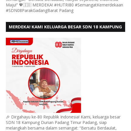
Maju!” 💖🇮🇩 MERDEKA! #HUTRI80 #SemangatKemerdekaan
#SDN08ParakGadangBarat Padang
MERDEKA! KAMI KELUARGA BESAR SDN 18 KAMPUNG
DURIAN MENGUCAPKAN HUT RI KE - 80,
🎉 Dirgahayu ke-80 Republik Indonesia! Kami, keluarga besar
SDN 18 Kampung Durian Padang Timur Padang, siap
melangkah bersama dalam semangat: “Bersatu Berdaulat,