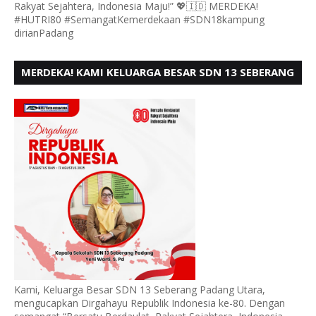
Rakyat Sejahtera, Indonesia Maju!” 💖🇮🇩 MERDEKA!
#HUTRI80 #SemangatKemerdekaan #SDN18kampung
dirianPadang
MERDEKA! KAMI KELUARGA BESAR SDN 13 SEBERANG
PADANG UTARA MENGUCAPKAN HUT RI KE - 80,
Kami, Keluarga Besar SDN 13 Seberang Padang Utara,
mengucapkan Dirgahayu Republik Indonesia ke-80. Dengan