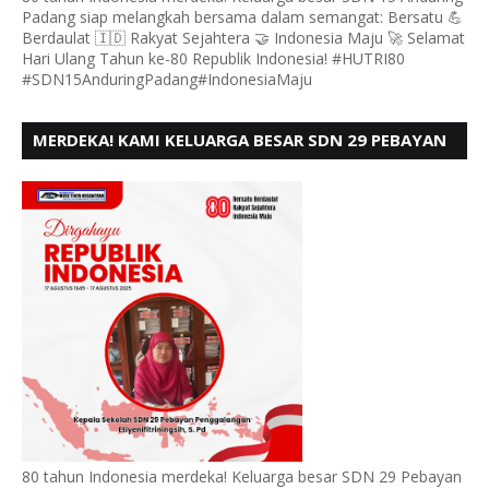
Padang siap melangkah bersama dalam semangat: Bersatu 💪
Berdaulat 🇮🇩 Rakyat Sejahtera 🤝 Indonesia Maju 🚀 Selamat
Hari Ulang Tahun ke-80 Republik Indonesia! #HUTRI80
#SDN15AnduringPadang#IndonesiaMaju
MERDEKA! KAMI KELUARGA BESAR SDN 29 PEBAYAN
PENGGALANGAN PADANG, MENGUCAPKAN HUT RI
KE - 80
80 tahun Indonesia merdeka! Keluarga besar SDN 29 Pebayan