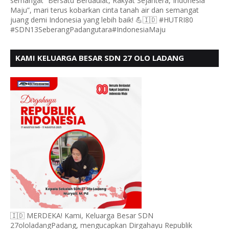
semangat “Bersatu Berdaulat, Rakyat Sejahtera, Indonesia
Maju”, mari terus kobarkan cinta tanah air dan semangat
juang demi Indonesia yang lebih baik! 💪🇮🇩 #HUTRI80
#SDN13SeberangPadangutara#IndonesiaMaju
KAMI KELUARGA BESAR SDN 27 OLO LADANG
UCAPKAN HUT RI KE 80
🇮🇩 MERDEKA! Kami, Keluarga Besar SDN
27ololadangPadang, mengucapkan Dirgahayu Republik