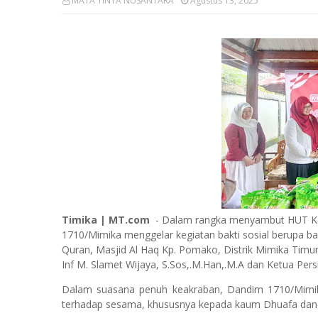
MATA TINTA NUSANTARA
Agustus 13, 2025
Timika | MT.com
- Dalam rangka menyambut HUT Ke
1710/Mimika menggelar kegiatan bakti sosial berupa
Quran, Masjid Al Haq Kp. Pomako, Distrik Mimika Timu
Inf M. Slamet Wijaya, S.Sos,.M.Han,.M.A dan Ketua Pers
Dalam suasana penuh keakraban, Dandim 1710/Mimi
terhadap sesama, khususnya kepada kaum Dhuafa dan 