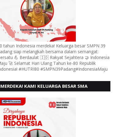
0 tahun Indonesia merdeka! Keluarga besar SMPN 39
adang siap melangkah bersama dalam semangat:
ersatu 💪 Berdaulat 🇮🇩 Rakyat Sejahtera 🤝 Indonesia
aju 🚀 Selamat Hari Ulang Tahun ke-80 Republik
ndonesia! #HUTRI80 #SMPN39Padang#IndonesiaMaju
MERDEKA! KAMI KELUARGA BESAR SMA
KARTIKA 1-5 PADANG, MENGUCAPKAN HUT RI
KE - 80, MOTO" BERSATU BERD