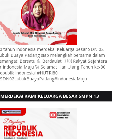
0 tahun Indonesia merdeka! Keluarga besar SDN 02
ubuk Buaya Padang siap melangkah bersama dalam
emangat: Bersatu 💪 Berdaulat 🇮🇩 Rakyat Sejahtera
 Indonesia Maju 🚀 Selamat Hari Ulang Tahun ke-80
epublik Indonesia! #HUTRI80
SDN02LubukBuayaPadang#IndonesiaMaju
MERDEKA! KAMI KELUARGA BESAR SMPN 13
PADANG, MENGUCAPKAN HUT RI KE - 80