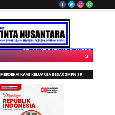
SELAMAT DATANG DI WEBSITE RESMI MATA 
MERDEKA! KAMI KELUARGA BESAR SMPN 39
PADANG, MENGUCAPKAN HUT RI KE - 80,