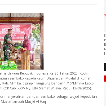
8
P
B
M
I
merdekaan Republik Indonesia Ke-80 Tahun 2025, Kodim
 bantuan sembako kepada kaum Dhuafa dan Mualaf di Rumah
r, Kab. Mimika, dipimpin langsung Dandim 1710/Mimika Letkol
it KCK Cab. XXXV Ny. Ulfa Slamet Wijaya, Rabu (13/08/2025).
ka menyerahkan bantuan sembako sebagai wujud kepedulian
Mualaf Jamaah Masjid Al Haq.