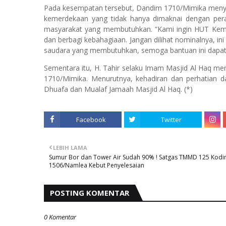
Pada kesempatan tersebut, Dandim 1710/Mimika menya
kemerdekaan yang tidak hanya dimaknai dengan pera
masyarakat yang membutuhkan. “Kami ingin HUT Keme
dan berbagi kebahagiaan. Jangan dilihat nominalnya, 
saudara yang membutuhkan, semoga bantuan ini dapat 
Sementara itu, H. Tahir selaku Imam Masjid Al Haq me
1710/Mimika. Menurutnya, kehadiran dan perhatian 
Dhuafa dan Mualaf Jamaah Masjid Al Haq. (*)
Facebook
Twitter
LEBIH LAMA
Sumur Bor dan Tower Air Sudah 90% ! Satgas TMMD 125 Kod
1506/Namlea Kebut Penyelesaian
POSTING KOMENTAR
0 Komentar