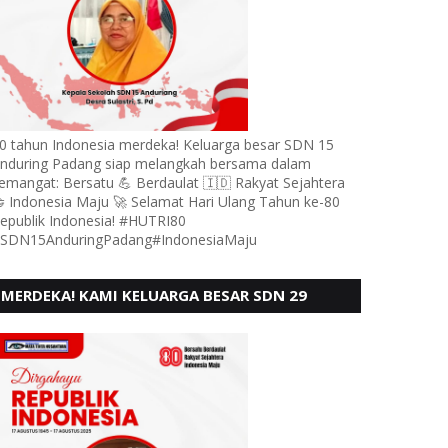
0 tahun Indonesia merdeka! Keluarga besar SDN 15
nduring Padang siap melangkah bersama dalam
emangat: Bersatu 💪 Berdaulat 🇮🇩 Rakyat Sejahtera
 Indonesia Maju 🚀 Selamat Hari Ulang Tahun ke-80
epublik Indonesia! #HUTRI80
SDN15AnduringPadang#IndonesiaMaju
MERDEKA! KAMI KELUARGA BESAR SDN 29
PEBAYAN PENGGALANGAN PADANG,
MENGUCAPKAN HUT RI KE - 80