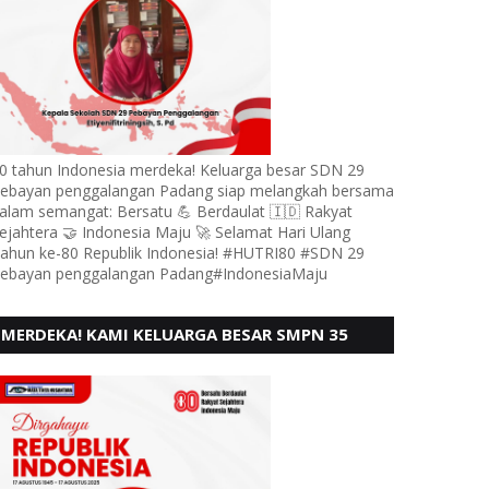
0 tahun Indonesia merdeka! Keluarga besar SDN 29
ebayan penggalangan Padang siap melangkah bersama
alam semangat: Bersatu 💪 Berdaulat 🇮🇩 Rakyat
ejahtera 🤝 Indonesia Maju 🚀 Selamat Hari Ulang
ahun ke-80 Republik Indonesia! #HUTRI80 #SDN 29
ebayan penggalangan Padang#IndonesiaMaju
MERDEKA! KAMI KELUARGA BESAR SMPN 35
PADANG, MENGUCAPKAN HUT RI KE - 80