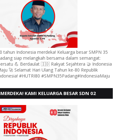
0 tahun Indonesia merdeka! Keluarga besar SMPN 35
adang siap melangkah bersama dalam semangat:
ersatu 💪 Berdaulat 🇮🇩 Rakyat Sejahtera 🤝 Indonesia
aju 🚀 Selamat Hari Ulang Tahun ke-80 Republik
ndonesia! #HUTRI80 #SMPN35Padang#IndonesiaMaju
MERDEKA! KAMI KELUARGA BESAR SDN 02
LUBUK BUAYA KOTO TANGGAH PADANG,
MENGUCAPKAN HUT RI KE - 80,