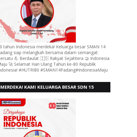
0 tahun Indonesia merdeka! Keluarga besar SMAN 14
adang siap melangkah bersama dalam semangat:
ersatu 💪 Berdaulat 🇮🇩 Rakyat Sejahtera 🤝 Indonesia
aju 🚀 Selamat Hari Ulang Tahun ke-80 Republik
ndonesia! #HUTRI80 #SMAN14Padang#IndonesiaMaju
MERDEKA! KAMI KELUARGA BESAR SDN 15
ANDURING PADANG, MENGUCAPKAN HUT RI KE
- 80