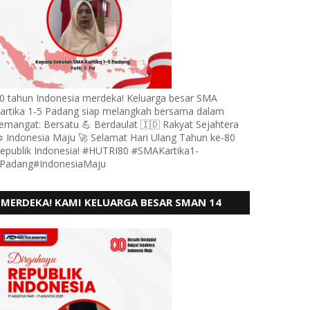
0 tahun Indonesia merdeka! Keluarga besar SMA
artika 1-5 Padang siap melangkah bersama dalam
emangat: Bersatu 💪 Berdaulat 🇮🇩 Rakyat Sejahtera
 Indonesia Maju 🚀 Selamat Hari Ulang Tahun ke-80
epublik Indonesia! #HUTRI80 #SMAKartika1-
Padang#IndonesiaMaju
MERDEKA! KAMI KELUARGA BESAR SMAN 14
PADANG, MENGUCAPKAN HUT RI KE - 80,