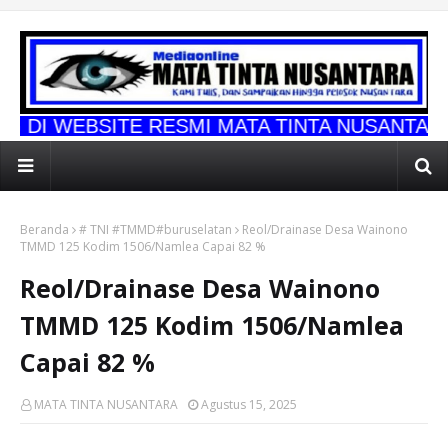
E RESMI MATA TINTA NUSANTARA
Beranda
# TNI #TMMD#buruselatan
Reol/Drainase Desa Wainono
TMMD 125 Kodim 1506/Namlea Capai 82 %
Reol/Drainase Desa Wainono
TMMD 125 Kodim 1506/Namlea
Capai 82 %
MATA TINTA NUSANTARA
Agustus 15, 2025