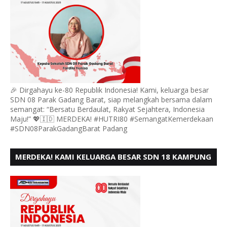
🎉 Dirgahayu ke-80 Republik Indonesia! Kami, keluarga besar
SDN 08 Parak Gadang Barat, siap melangkah bersama dalam
semangat: “Bersatu Berdaulat, Rakyat Sejahtera, Indonesia
Maju!” 💖🇮🇩 MERDEKA! #HUTRI80 #SemangatKemerdekaan
#SDN08ParakGadangBarat Padang
MERDEKA! KAMI KELUARGA BESAR SDN 18 KAMPUNG
DURIAN MENGUCAPKAN HUT RI KE - 80,