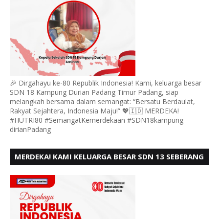
🎉 Dirgahayu ke-80 Republik Indonesia! Kami, keluarga besar
SDN 18 Kampung Durian Padang Timur Padang, siap
melangkah bersama dalam semangat: “Bersatu Berdaulat,
Rakyat Sejahtera, Indonesia Maju!” 💖🇮🇩 MERDEKA!
#HUTRI80 #SemangatKemerdekaan #SDN18kampung
dirianPadang
MERDEKA! KAMI KELUARGA BESAR SDN 13 SEBERANG
PADANG UTARA MENGUCAPKAN HUT RI KE - 80,