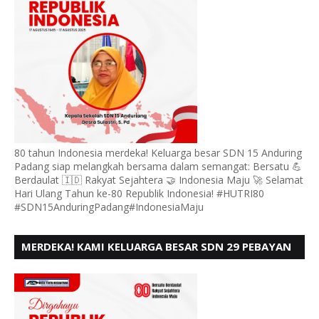
80 tahun Indonesia merdeka! Keluarga besar SDN 15 Anduring
Padang siap melangkah bersama dalam semangat: Bersatu 💪
Berdaulat 🇮🇩 Rakyat Sejahtera 🤝 Indonesia Maju 🚀 Selamat
Hari Ulang Tahun ke-80 Republik Indonesia! #HUTRI80
#SDN15AnduringPadang#IndonesiaMaju
MERDEKA! KAMI KELUARGA BESAR SDN 29 PEBAYAN
PENGGALANGAN PADANG, MENGUCAPKAN HUT RI
KE - 80