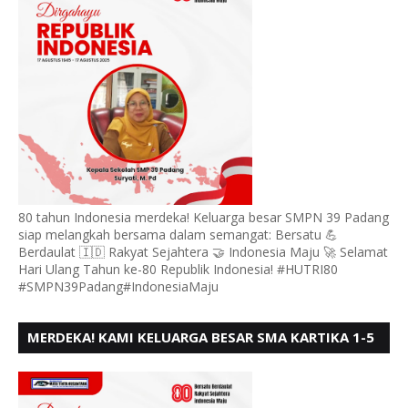
80 tahun Indonesia merdeka! Keluarga besar SMPN 39 Padang
siap melangkah bersama dalam semangat: Bersatu 💪
Berdaulat 🇮🇩 Rakyat Sejahtera 🤝 Indonesia Maju 🚀 Selamat
Hari Ulang Tahun ke-80 Republik Indonesia! #HUTRI80
#SMPN39Padang#IndonesiaMaju
MERDEKA! KAMI KELUARGA BESAR SMA KARTIKA 1-5
PADANG, MENGUCAPKAN HUT RI KE - 80, MOTO"
BERSATU BERD