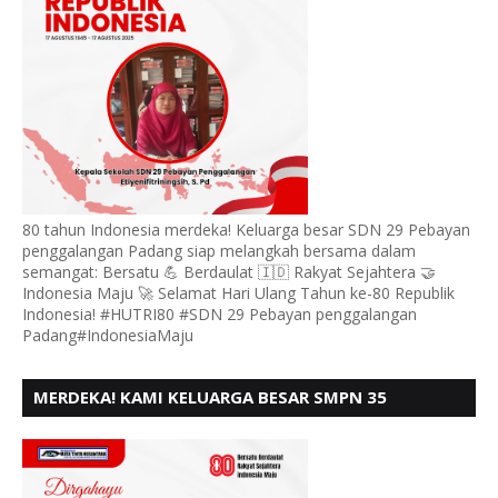
80 tahun Indonesia merdeka! Keluarga besar SDN 29 Pebayan
penggalangan Padang siap melangkah bersama dalam
semangat: Bersatu 💪 Berdaulat 🇮🇩 Rakyat Sejahtera 🤝
Indonesia Maju 🚀 Selamat Hari Ulang Tahun ke-80 Republik
Indonesia! #HUTRI80 #SDN 29 Pebayan penggalangan
Padang#IndonesiaMaju
MERDEKA! KAMI KELUARGA BESAR SMPN 35
PADANG, MENGUCAPKAN HUT RI KE - 80