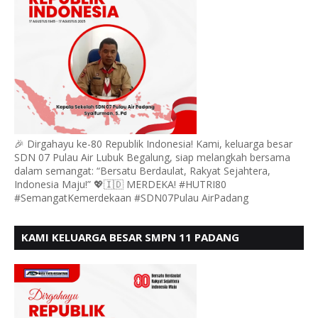
🎉 Dirgahayu ke-80 Republik Indonesia! Kami, keluarga besar
SDN 07 Pulau Air Lubuk Begalung, siap melangkah bersama
dalam semangat: “Bersatu Berdaulat, Rakyat Sejahtera,
Indonesia Maju!” 💖🇮🇩 MERDEKA! #HUTRI80
#SemangatKemerdekaan #SDN07Pulau AirPadang
KAMI KELUARGA BESAR SMPN 11 PADANG
MENGUCAPKAN HUT RI KE - 80, MOTO" BERSATU
BERDAULAT