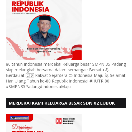
80 tahun Indonesia merdeka! Keluarga besar SMPN 35 Padang
siap melangkah bersama dalam semangat: Bersatu 💪
Berdaulat 🇮🇩 Rakyat Sejahtera 🤝 Indonesia Maju 🚀 Selamat
Hari Ulang Tahun ke-80 Republik Indonesia! #HUTRI80
#SMPN35Padang#IndonesiaMaju
MERDEKA! KAMI KELUARGA BESAR SDN 02 LUBUK
BUAYA KOTO TANGGAH PADANG, MENGUCAPKAN
HUT RI KE - 80,