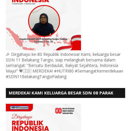
🎉 Dirgahayu ke-80 Republik Indonesia! Kami, keluarga besar
SDN 11 Belakang Tangsi, siap melangkah bersama dalam
semangat: “Bersatu Berdaulat, Rakyat Sejahtera, Indonesia
Maju!” 💖🇮🇩 MERDEKA! #HUTRI80 #SemangatKemerdekaan
#SDN11BelakangTangsiPadang
MERDEKA! KAMI KELUARGA BESAR SDN 08 PARAK
GADANG BARAT PADANG MENGUCAPKAN HUT RI KE
- 80,