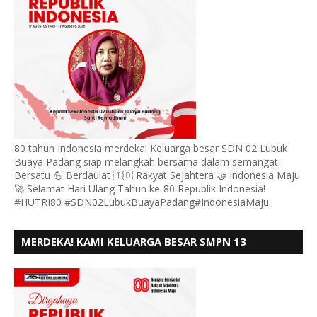
80 tahun Indonesia merdeka! Keluarga besar SDN 02 Lubuk
Buaya Padang siap melangkah bersama dalam semangat:
Bersatu 💪 Berdaulat 🇮🇩 Rakyat Sejahtera 🤝 Indonesia Maju
🚀 Selamat Hari Ulang Tahun ke-80 Republik Indonesia!
#HUTRI80 #SDN02LubukBuayaPadang#IndonesiaMaju
MERDEKA! KAMI KELUARGA BESAR SMPN 13
PADANG, MENGUCAPKAN HUT RI KE - 80