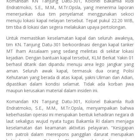
Komandan KN Tanjung Datu-301, Kolonel Bakamla Rudi
Endratmoko, S.E., M.M., M.Tr.Opsla, yang menerima laporan
menerjunkan dua tim penyelamat menggunakan sekoci
menuju lokasi kapal nelayan tersebut. Tepat pukul 22.20 WIB,
tim tiba di lokasi dan segera melakukan upaya pertolongan.
Untuk memastikan keselamatan kapal dan seluruh awaknya,
tim KN. Tanjung Datu-301 berkoordinasi dengan kapal tanker
MT Iham Assalaam yang sedang melintas di sekitar lokasi
kejadian. Dengan bantuan kapal tersebut, KLM Berkat Yakin 01
berhasil ditarik dan dipandu menuju area lego jangkar yang
aman. Seluruh awak kapal, termasuk dua orang Polisi
Kehutanan yang berada di atas kapal, yakni Uliman dan Adian,
dipastikan dalam kondisi selamat. Tidak ada korban jiwa
maupun kerusakan material dalam insiden ini.
Komandan KN Tanjung Datu-301, Kolonel Bakamla Rudi
Endratmoko, S.E., M.M., M.Tr.Opsla, menyampaikan bahwa
keberhasilan operasi ini merupakan bentuk kehadiran negara di
laut sekaligus wujud nyata tugas Bakamla RI dalam menjaga
keselamatan dan keamanan aktivitas pelayaran. “Kesigapan
tim patroli dalam merespons panggilan darurat merupakan