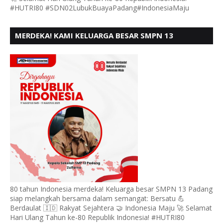
#HUTRI80 #SDN02LubukBuayaPadang#IndonesiaMaju
MERDEKA! KAMI KELUARGA BESAR SMPN 13
PADANG, MENGUCAPKAN HUT RI KE - 80
80 tahun Indonesia merdeka! Keluarga besar SMPN 13 Padang
siap melangkah bersama dalam semangat: Bersatu 💪
Berdaulat 🇮🇩 Rakyat Sejahtera 🤝 Indonesia Maju 🚀 Selamat
Hari Ulang Tahun ke-80 Republik Indonesia! #HUTRI80