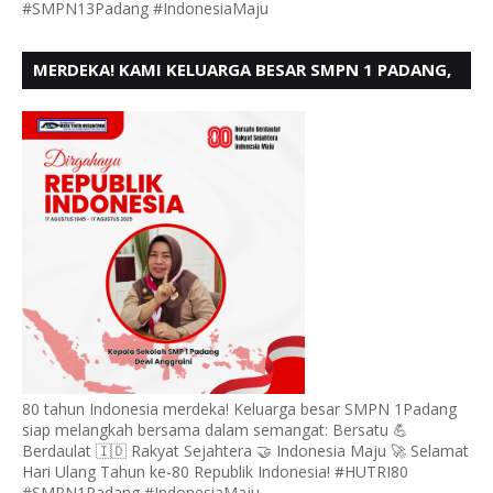
#SMPN13Padang #IndonesiaMaju
MERDEKA! KAMI KELUARGA BESAR SMPN 1 PADANG,
MENGUCAPKAN HUT RI KE - 80
80 tahun Indonesia merdeka! Keluarga besar SMPN 1Padang
siap melangkah bersama dalam semangat: Bersatu 💪
Berdaulat 🇮🇩 Rakyat Sejahtera 🤝 Indonesia Maju 🚀 Selamat
Hari Ulang Tahun ke-80 Republik Indonesia! #HUTRI80
#SMPN1Padang #IndonesiaMaju