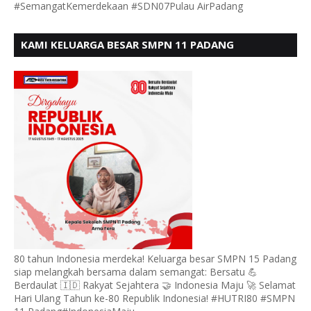
#SemangatKemerdekaan #SDN07Pulau AirPadang
KAMI KELUARGA BESAR SMPN 11 PADANG
MENGUCAPKAN HUT RI KE - 80, MOTO" BERSATU
BERDAULAT
80 tahun Indonesia merdeka! Keluarga besar SMPN 15 Padang
siap melangkah bersama dalam semangat: Bersatu 💪
Berdaulat 🇮🇩 Rakyat Sejahtera 🤝 Indonesia Maju 🚀 Selamat
Hari Ulang Tahun ke-80 Republik Indonesia! #HUTRI80 #SMPN