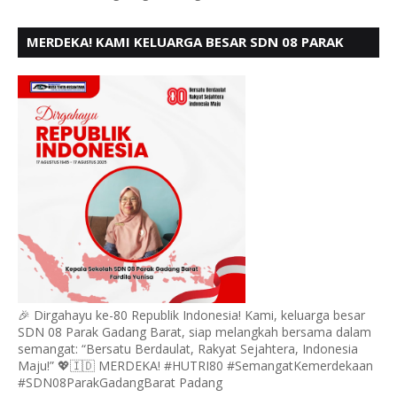
MERDEKA! KAMI KELUARGA BESAR SDN 08 PARAK
GADANG BARAT PADANG MENGUCAPKAN HUT RI KE
- 80,
🎉 Dirgahayu ke-80 Republik Indonesia! Kami, keluarga besar
SDN 08 Parak Gadang Barat, siap melangkah bersama dalam
semangat: “Bersatu Berdaulat, Rakyat Sejahtera, Indonesia
Maju!” 💖🇮🇩 MERDEKA! #HUTRI80 #SemangatKemerdekaan
#SDN08ParakGadangBarat Padang