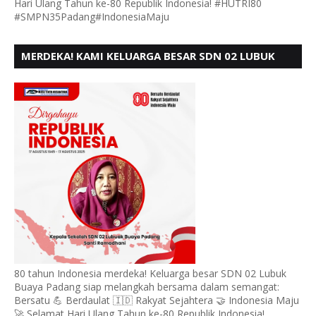
Hari Ulang Tahun ke-80 Republik Indonesia! #HUTRI80
#SMPN35Padang#IndonesiaMaju
MERDEKA! KAMI KELUARGA BESAR SDN 02 LUBUK
BUAYA KOTO TANGGAH PADANG, MENGUCAPKAN
HUT RI KE - 80,
80 tahun Indonesia merdeka! Keluarga besar SDN 02 Lubuk
Buaya Padang siap melangkah bersama dalam semangat:
Bersatu 💪 Berdaulat 🇮🇩 Rakyat Sejahtera 🤝 Indonesia Maju
🚀 Selamat Hari Ulang Tahun ke-80 Republik Indonesia!