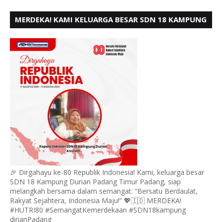
MERDEKA! KAMI KELUARGA BESAR SDN 18 KAMPUNG
DURIAN MENGUCAPKAN HUT RI KE - 80,
🎉 Dirgahayu ke-80 Republik Indonesia! Kami, keluarga besar
SDN 18 Kampung Durian Padang Timur Padang, siap
melangkah bersama dalam semangat: “Bersatu Berdaulat,
Rakyat Sejahtera, Indonesia Maju!” 💖🇮🇩 MERDEKA!
#HUTRI80 #SemangatKemerdekaan #SDN18kampung
dirianPadang