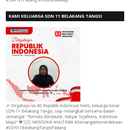
KAMI KELUARGA SDN 11 BELAKANG TANGSI
MENGUCAPKAN HUT RI KE 80
🎉 Dirgahayu ke-80 Republik Indonesia! Kami, keluarga besar
SDN 11 Belakang Tangsi, siap melangkah bersama dalam
semangat: “Bersatu Berdaulat, Rakyat Sejahtera, Indonesia
Maju!” 💖🇮🇩 MERDEKA! #HUTRI80 #SemangatKemerdekaan
#SDN11BelakangTangsiPadang