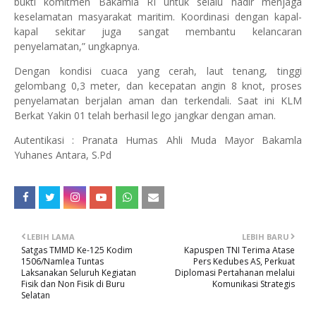
bukti komitmen Bakamla RI untuk selalu hadir menjaga
keselamatan masyarakat maritim. Koordinasi dengan kapal-
kapal sekitar juga sangat membantu kelancaran
penyelamatan,” ungkapnya.
Dengan kondisi cuaca yang cerah, laut tenang, tinggi
gelombang 0,3 meter, dan kecepatan angin 8 knot, proses
penyelamatan berjalan aman dan terkendali. Saat ini KLM
Berkat Yakin 01 telah berhasil lego jangkar dengan aman.
Autentikasi : Pranata Humas Ahli Muda Mayor Bakamla
Yuhanes Antara, S.Pd
LEBIH LAMA
LEBIH BARU
Satgas TMMD Ke-125 Kodim
Kapuspen TNI Terima Atase
1506/Namlea Tuntas
Pers Kedubes AS, Perkuat
Laksanakan Seluruh Kegiatan
Diplomasi Pertahanan melalui
Fisik dan Non Fisik di Buru
Komunikasi Strategis
Selatan