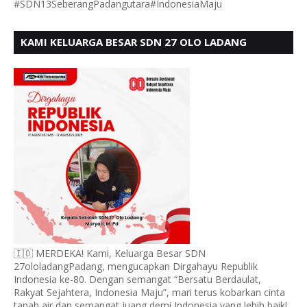
#SDN13SeberangPadangutara#IndonesiaMaju
KAMI KELUARGA BESAR SDN 27 OLO LADANG
UCAPKAN HUT RI KE 80
🇮🇩 MERDEKA! Kami, Keluarga Besar SDN
27ololadangPadang, mengucapkan Dirgahayu Republik
Indonesia ke-80. Dengan semangat “Bersatu Berdaulat,
Rakyat Sejahtera, Indonesia Maju”, mari terus kobarkan cinta
tanah air dan semangat juang demi Indonesia yang lebih baik!