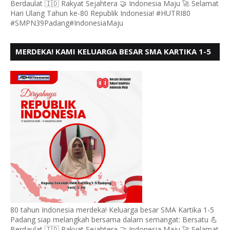
Berdaulat 🇮🇩 Rakyat Sejahtera 🤝 Indonesia Maju 🚀 Selamat
Hari Ulang Tahun ke-80 Republik Indonesia! #HUTRI80
#SMPN39Padang#IndonesiaMaju
MERDEKA! KAMI KELUARGA BESAR SMA KARTIKA 1-5
PADANG, MENGUCAPKAN HUT RI KE - 80, MOTO"
BERSATU BERD
80 tahun Indonesia merdeka! Keluarga besar SMA Kartika 1-5
Padang siap melangkah bersama dalam semangat: Bersatu 💪
Berdaulat 🇮🇩 Rakyat Sejahtera 🤝 Indonesia Maju 🚀 Selamat