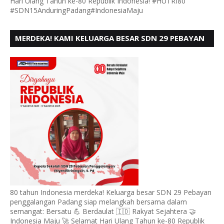
Hari Ulang Tahun ke-80 Republik Indonesia! #HUTRI80
#SDN15AnduringPadang#IndonesiaMaju
MERDEKA! KAMI KELUARGA BESAR SDN 29 PEBAYAN
PENGGALANGAN PADANG, MENGUCAPKAN HUT RI
KE - 80
80 tahun Indonesia merdeka! Keluarga besar SDN 29 Pebayan
penggalangan Padang siap melangkah bersama dalam
semangat: Bersatu 💪 Berdaulat 🇮🇩 Rakyat Sejahtera 🤝
Indonesia Maju 🚀 Selamat Hari Ulang Tahun ke-80 Republik