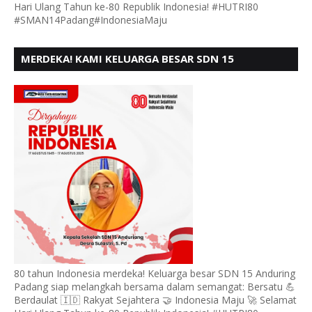
Hari Ulang Tahun ke-80 Republik Indonesia! #HUTRI80
#SMAN14Padang#IndonesiaMaju
MERDEKA! KAMI KELUARGA BESAR SDN 15
ANDURING PADANG, MENGUCAPKAN HUT RI KE - 80
80 tahun Indonesia merdeka! Keluarga besar SDN 15 Anduring
Padang siap melangkah bersama dalam semangat: Bersatu 💪
Berdaulat 🇮🇩 Rakyat Sejahtera 🤝 Indonesia Maju 🚀 Selamat