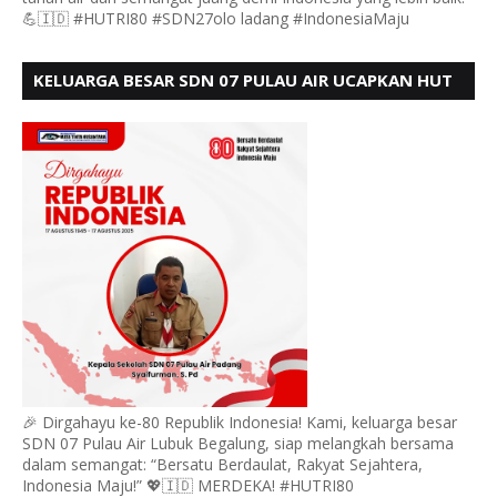
💪🇮🇩 #HUTRI80 #SDN27olo ladang #IndonesiaMaju
KELUARGA BESAR SDN 07 PULAU AIR UCAPKAN HUT
RI KE 80
🎉 Dirgahayu ke-80 Republik Indonesia! Kami, keluarga besar
SDN 07 Pulau Air Lubuk Begalung, siap melangkah bersama
dalam semangat: “Bersatu Berdaulat, Rakyat Sejahtera,
Indonesia Maju!” 💖🇮🇩 MERDEKA! #HUTRI80