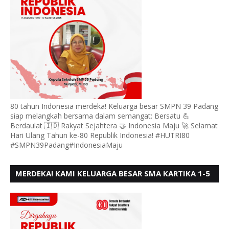
80 tahun Indonesia merdeka! Keluarga besar SMPN 39 Padang
siap melangkah bersama dalam semangat: Bersatu 💪
Berdaulat 🇮🇩 Rakyat Sejahtera 🤝 Indonesia Maju 🚀 Selamat
Hari Ulang Tahun ke-80 Republik Indonesia! #HUTRI80
#SMPN39Padang#IndonesiaMaju
MERDEKA! KAMI KELUARGA BESAR SMA KARTIKA 1-5
PADANG, MENGUCAPKAN HUT RI KE - 80, MOTO"
BERSATU BERD