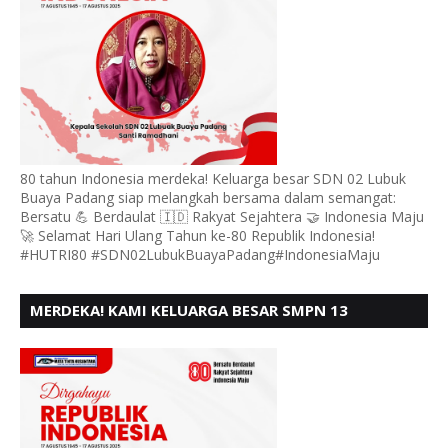
80 tahun Indonesia merdeka! Keluarga besar SDN 02 Lubuk
Buaya Padang siap melangkah bersama dalam semangat:
Bersatu 💪 Berdaulat 🇮🇩 Rakyat Sejahtera 🤝 Indonesia Maju
🚀 Selamat Hari Ulang Tahun ke-80 Republik Indonesia!
#HUTRI80 #SDN02LubukBuayaPadang#IndonesiaMaju
MERDEKA! KAMI KELUARGA BESAR SMPN 13
PADANG, MENGUCAPKAN HUT RI KE - 80