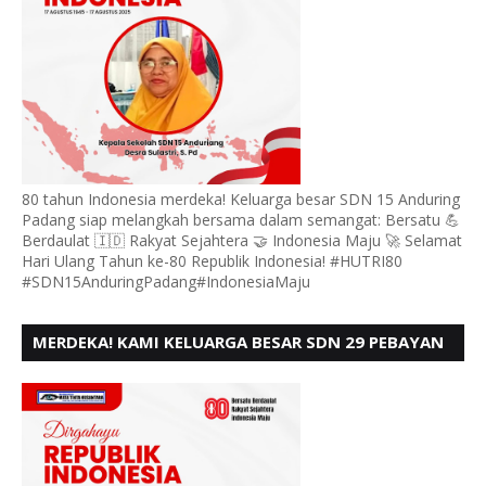
80 tahun Indonesia merdeka! Keluarga besar SDN 15 Anduring
Padang siap melangkah bersama dalam semangat: Bersatu 💪
Berdaulat 🇮🇩 Rakyat Sejahtera 🤝 Indonesia Maju 🚀 Selamat
Hari Ulang Tahun ke-80 Republik Indonesia! #HUTRI80
#SDN15AnduringPadang#IndonesiaMaju
MERDEKA! KAMI KELUARGA BESAR SDN 29 PEBAYAN
PENGGALANGAN PADANG, MENGUCAPKAN HUT RI
KE - 80