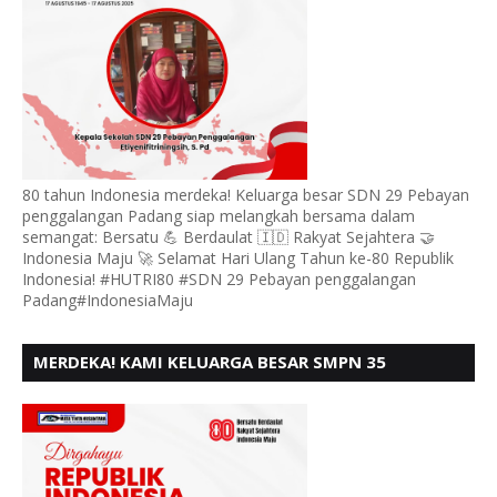
80 tahun Indonesia merdeka! Keluarga besar SDN 29 Pebayan
penggalangan Padang siap melangkah bersama dalam
semangat: Bersatu 💪 Berdaulat 🇮🇩 Rakyat Sejahtera 🤝
Indonesia Maju 🚀 Selamat Hari Ulang Tahun ke-80 Republik
Indonesia! #HUTRI80 #SDN 29 Pebayan penggalangan
Padang#IndonesiaMaju
MERDEKA! KAMI KELUARGA BESAR SMPN 35
PADANG, MENGUCAPKAN HUT RI KE - 80