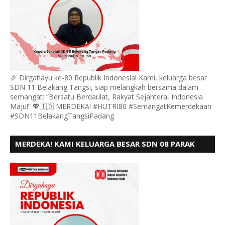
🎉 Dirgahayu ke-80 Republik Indonesia! Kami, keluarga besar
SDN 11 Belakang Tangsi, siap melangkah bersama dalam
semangat: “Bersatu Berdaulat, Rakyat Sejahtera, Indonesia
Maju!” 💖🇮🇩 MERDEKA! #HUTRI80 #SemangatKemerdekaan
#SDN11BelakangTangsiPadang
MERDEKA! KAMI KELUARGA BESAR SDN 08 PARAK
GADANG BARAT PADANG MENGUCAPKAN HUT RI KE
- 80,