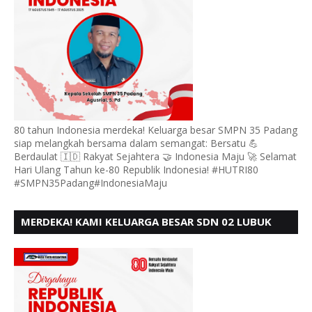
80 tahun Indonesia merdeka! Keluarga besar SMPN 35 Padang
siap melangkah bersama dalam semangat: Bersatu 💪
Berdaulat 🇮🇩 Rakyat Sejahtera 🤝 Indonesia Maju 🚀 Selamat
Hari Ulang Tahun ke-80 Republik Indonesia! #HUTRI80
#SMPN35Padang#IndonesiaMaju
MERDEKA! KAMI KELUARGA BESAR SDN 02 LUBUK
BUAYA KOTO TANGGAH PADANG, MENGUCAPKAN
HUT RI KE - 80,