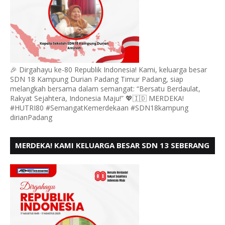
🎉 Dirgahayu ke-80 Republik Indonesia! Kami, keluarga besar
SDN 18 Kampung Durian Padang Timur Padang, siap
melangkah bersama dalam semangat: “Bersatu Berdaulat,
Rakyat Sejahtera, Indonesia Maju!” 💖🇮🇩 MERDEKA!
#HUTRI80 #SemangatKemerdekaan #SDN18kampung
dirianPadang
MERDEKA! KAMI KELUARGA BESAR SDN 13 SEBERANG
PADANG UTARA MENGUCAPKAN HUT RI KE - 80,