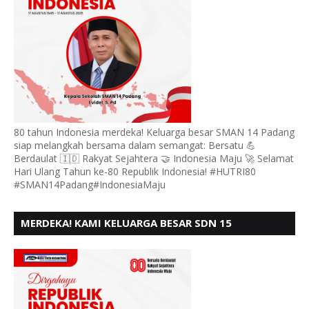
80 tahun Indonesia merdeka! Keluarga besar SMAN 14 Padang
siap melangkah bersama dalam semangat: Bersatu 💪
Berdaulat 🇮🇩 Rakyat Sejahtera 🤝 Indonesia Maju 🚀 Selamat
Hari Ulang Tahun ke-80 Republik Indonesia! #HUTRI80
#SMAN14Padang#IndonesiaMaju
MERDEKA! KAMI KELUARGA BESAR SDN 15
ANDURING PADANG, MENGUCAPKAN HUT RI KE - 80