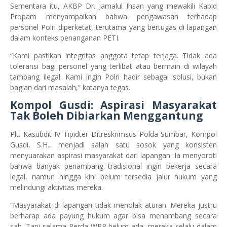
Sementara itu, AKBP Dr. Jamalul Ihsan yang mewakili Kabid
Propam menyampaikan bahwa pengawasan terhadap
personel Polri diperketat, terutama yang bertugas di lapangan
dalam konteks penanganan PETI.
“Kami pastikan integritas anggota tetap terjaga. Tidak ada
toleransi bagi personel yang terlibat atau bermain di wilayah
tambang ilegal. Kami ingin Polri hadir sebagai solusi, bukan
bagian dari masalah,” katanya tegas.
Kompol Gusdi: Aspirasi Masyarakat
Tak Boleh Dibiarkan Menggantung
Plt. Kasubdit IV Tipidter Ditreskrimsus Polda Sumbar, Kompol
Gusdi, S.H., menjadi salah satu sosok yang konsisten
menyuarakan aspirasi masyarakat dari lapangan. Ia menyoroti
bahwa banyak penambang tradisional ingin bekerja secara
legal, namun hingga kini belum tersedia jalur hukum yang
melindungi aktivitas mereka.
“Masyarakat di lapangan tidak menolak aturan. Mereka justru
berharap ada payung hukum agar bisa menambang secara
sah. Tapi selama Perda WPR belum ada, mereka selalu dalam