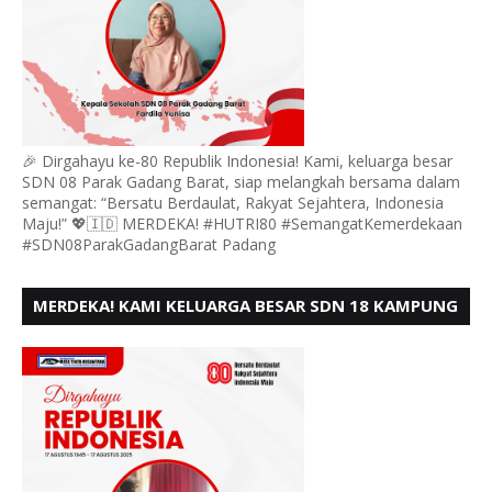
🎉 Dirgahayu ke-80 Republik Indonesia! Kami, keluarga besar
SDN 08 Parak Gadang Barat, siap melangkah bersama dalam
semangat: “Bersatu Berdaulat, Rakyat Sejahtera, Indonesia
Maju!” 💖🇮🇩 MERDEKA! #HUTRI80 #SemangatKemerdekaan
#SDN08ParakGadangBarat Padang
MERDEKA! KAMI KELUARGA BESAR SDN 18 KAMPUNG
DURIAN MENGUCAPKAN HUT RI KE - 80,