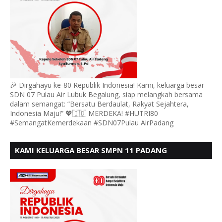
🎉 Dirgahayu ke-80 Republik Indonesia! Kami, keluarga besar
SDN 07 Pulau Air Lubuk Begalung, siap melangkah bersama
dalam semangat: “Bersatu Berdaulat, Rakyat Sejahtera,
Indonesia Maju!” 💖🇮🇩 MERDEKA! #HUTRI80
#SemangatKemerdekaan #SDN07Pulau AirPadang
KAMI KELUARGA BESAR SMPN 11 PADANG
MENGUCAPKAN HUT RI KE - 80, MOTO" BERSATU
BERDAULAT