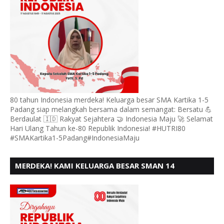
80 tahun Indonesia merdeka! Keluarga besar SMA Kartika 1-5
Padang siap melangkah bersama dalam semangat: Bersatu 💪
Berdaulat 🇮🇩 Rakyat Sejahtera 🤝 Indonesia Maju 🚀 Selamat
Hari Ulang Tahun ke-80 Republik Indonesia! #HUTRI80
#SMAKartika1-5Padang#IndonesiaMaju
MERDEKA! KAMI KELUARGA BESAR SMAN 14
PADANG, MENGUCAPKAN HUT RI KE - 80,