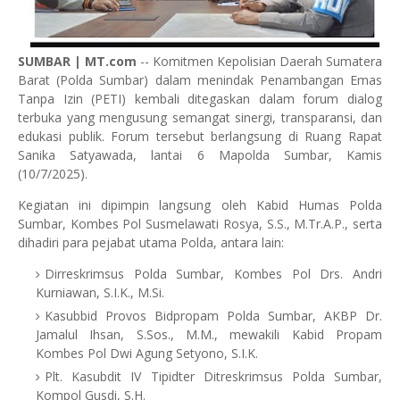
SUMBAR
| MT.com
-- Komitmen Kepolisian Daerah Sumatera
Barat (Polda Sumbar) dalam menindak Penambangan Emas
Tanpa Izin (PETI) kembali ditegaskan dalam forum dialog
terbuka yang mengusung semangat sinergi, transparansi, dan
edukasi publik. Forum tersebut berlangsung di Ruang Rapat
Sanika Satyawada, lantai 6 Mapolda Sumbar, Kamis
(10/7/2025).
Kegiatan ini dipimpin langsung oleh Kabid Humas Polda
Sumbar, Kombes Pol Susmelawati Rosya, S.S., M.Tr.A.P., serta
dihadiri para pejabat utama Polda, antara lain:
Dirreskrimsus Polda Sumbar, Kombes Pol Drs. Andri
Kurniawan, S.I.K., M.Si.
Kasubbid Provos Bidpropam Polda Sumbar, AKBP Dr.
Jamalul Ihsan, S.Sos., M.M., mewakili Kabid Propam
Kombes Pol Dwi Agung Setyono, S.I.K.
Plt. Kasubdit IV Tipidter Ditreskrimsus Polda Sumbar,
Kompol Gusdi, S.H.