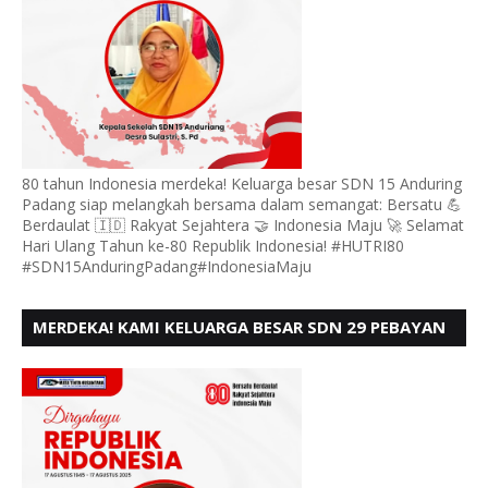
80 tahun Indonesia merdeka! Keluarga besar SDN 15 Anduring
Padang siap melangkah bersama dalam semangat: Bersatu 💪
Berdaulat 🇮🇩 Rakyat Sejahtera 🤝 Indonesia Maju 🚀 Selamat
Hari Ulang Tahun ke-80 Republik Indonesia! #HUTRI80
#SDN15AnduringPadang#IndonesiaMaju
MERDEKA! KAMI KELUARGA BESAR SDN 29 PEBAYAN
PENGGALANGAN PADANG, MENGUCAPKAN HUT RI
KE - 80