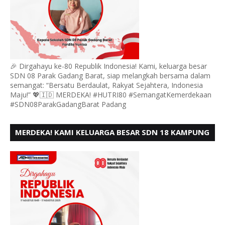
🎉 Dirgahayu ke-80 Republik Indonesia! Kami, keluarga besar
SDN 08 Parak Gadang Barat, siap melangkah bersama dalam
semangat: “Bersatu Berdaulat, Rakyat Sejahtera, Indonesia
Maju!” 💖🇮🇩 MERDEKA! #HUTRI80 #SemangatKemerdekaan
#SDN08ParakGadangBarat Padang
MERDEKA! KAMI KELUARGA BESAR SDN 18 KAMPUNG
DURIAN MENGUCAPKAN HUT RI KE - 80,