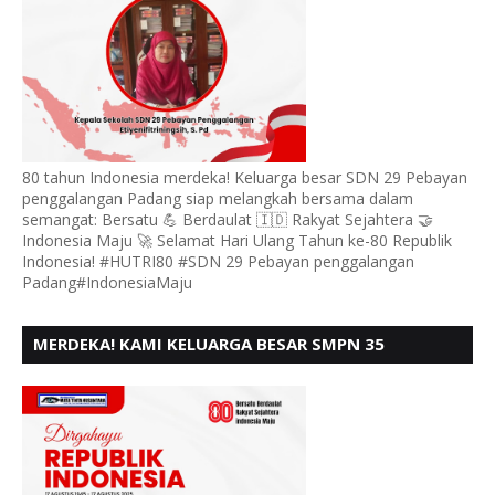
80 tahun Indonesia merdeka! Keluarga besar SDN 29 Pebayan
penggalangan Padang siap melangkah bersama dalam
semangat: Bersatu 💪 Berdaulat 🇮🇩 Rakyat Sejahtera 🤝
Indonesia Maju 🚀 Selamat Hari Ulang Tahun ke-80 Republik
Indonesia! #HUTRI80 #SDN 29 Pebayan penggalangan
Padang#IndonesiaMaju
MERDEKA! KAMI KELUARGA BESAR SMPN 35
PADANG, MENGUCAPKAN HUT RI KE - 80