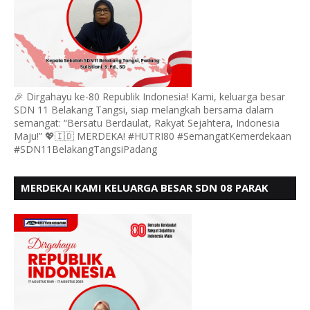
🎉 Dirgahayu ke-80 Republik Indonesia! Kami, keluarga besar
SDN 11 Belakang Tangsi, siap melangkah bersama dalam
semangat: “Bersatu Berdaulat, Rakyat Sejahtera, Indonesia
Maju!” 💖🇮🇩 MERDEKA! #HUTRI80 #SemangatKemerdekaan
#SDN11BelakangTangsiPadang
MERDEKA! KAMI KELUARGA BESAR SDN 08 PARAK
GADANG BARAT PADANG MENGUCAPKAN HUT RI KE
- 80,