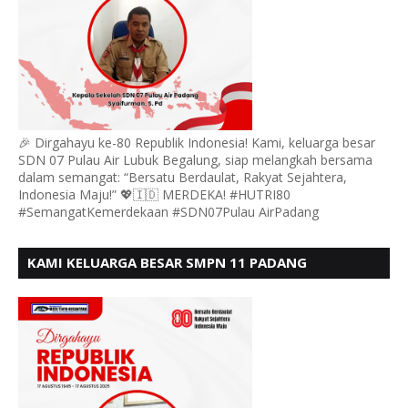
🎉 Dirgahayu ke-80 Republik Indonesia! Kami, keluarga besar
SDN 07 Pulau Air Lubuk Begalung, siap melangkah bersama
dalam semangat: “Bersatu Berdaulat, Rakyat Sejahtera,
Indonesia Maju!” 💖🇮🇩 MERDEKA! #HUTRI80
#SemangatKemerdekaan #SDN07Pulau AirPadang
KAMI KELUARGA BESAR SMPN 11 PADANG
MENGUCAPKAN HUT RI KE - 80, MOTO" BERSATU
BERDAULAT