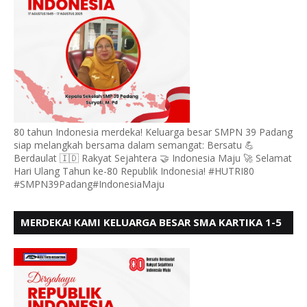
80 tahun Indonesia merdeka! Keluarga besar SMPN 39 Padang
siap melangkah bersama dalam semangat: Bersatu 💪
Berdaulat 🇮🇩 Rakyat Sejahtera 🤝 Indonesia Maju 🚀 Selamat
Hari Ulang Tahun ke-80 Republik Indonesia! #HUTRI80
#SMPN39Padang#IndonesiaMaju
MERDEKA! KAMI KELUARGA BESAR SMA KARTIKA 1-5
PADANG, MENGUCAPKAN HUT RI KE - 80, MOTO"
BERSATU BERD