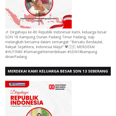
🎉 Dirgahayu ke-80 Republik Indonesia! Kami, keluarga besar
SDN 18 Kampung Durian Padang Timur Padang, siap
melangkah bersama dalam semangat: “Bersatu Berdaulat,
Rakyat Sejahtera, Indonesia Maju!” 💖🇮🇩 MERDEKA!
#HUTRI80 #SemangatKemerdekaan #SDN18kampung
dirianPadang
MERDEKA! KAMI KELUARGA BESAR SDN 13 SEBERANG
PADANG UTARA MENGUCAPKAN HUT RI KE - 80,