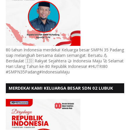
80 tahun Indonesia merdeka! Keluarga besar SMPN 35 Padang
siap melangkah bersama dalam semangat: Bersatu 💪
Berdaulat 🇮🇩 Rakyat Sejahtera 🤝 Indonesia Maju 🚀 Selamat
Hari Ulang Tahun ke-80 Republik Indonesia! #HUTRI80
#SMPN35Padang#IndonesiaMaju
MERDEKA! KAMI KELUARGA BESAR SDN 02 LUBUK
BUAYA KOTO TANGGAH PADANG, MENGUCAPKAN
HUT RI KE - 80,