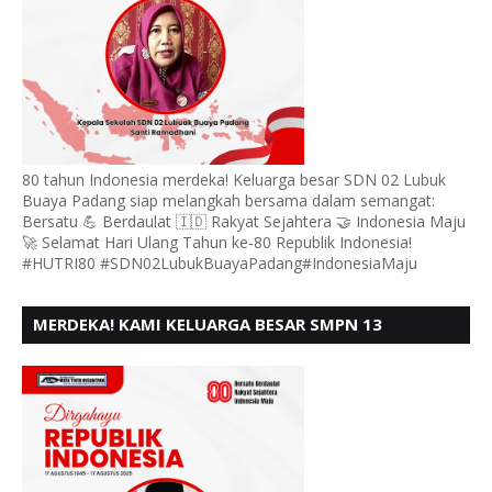
80 tahun Indonesia merdeka! Keluarga besar SDN 02 Lubuk
Buaya Padang siap melangkah bersama dalam semangat:
Bersatu 💪 Berdaulat 🇮🇩 Rakyat Sejahtera 🤝 Indonesia Maju
🚀 Selamat Hari Ulang Tahun ke-80 Republik Indonesia!
#HUTRI80 #SDN02LubukBuayaPadang#IndonesiaMaju
MERDEKA! KAMI KELUARGA BESAR SMPN 13
PADANG, MENGUCAPKAN HUT RI KE - 80