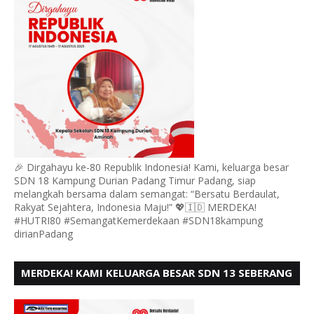
🎉 Dirgahayu ke-80 Republik Indonesia! Kami, keluarga besar
SDN 18 Kampung Durian Padang Timur Padang, siap
melangkah bersama dalam semangat: “Bersatu Berdaulat,
Rakyat Sejahtera, Indonesia Maju!” 💖🇮🇩 MERDEKA!
#HUTRI80 #SemangatKemerdekaan #SDN18kampung
dirianPadang
MERDEKA! KAMI KELUARGA BESAR SDN 13 SEBERANG
PADANG UTARA MENGUCAPKAN HUT RI KE - 80,