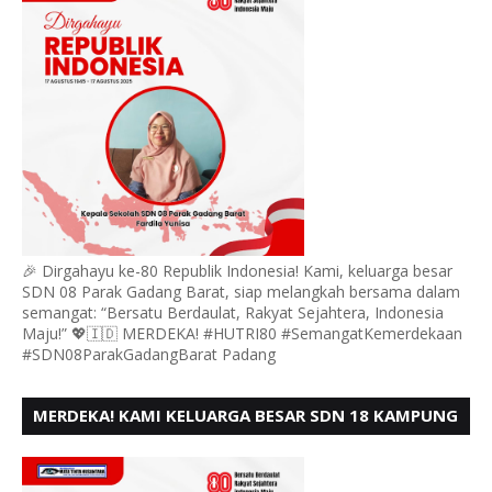
- 80,
🎉 Dirgahayu ke-80 Republik Indonesia! Kami, keluarga besar
SDN 08 Parak Gadang Barat, siap melangkah bersama dalam
semangat: “Bersatu Berdaulat, Rakyat Sejahtera, Indonesia
Maju!” 💖🇮🇩 MERDEKA! #HUTRI80 #SemangatKemerdekaan
#SDN08ParakGadangBarat Padang
MERDEKA! KAMI KELUARGA BESAR SDN 18 KAMPUNG
DURIAN MENGUCAPKAN HUT RI KE - 80,