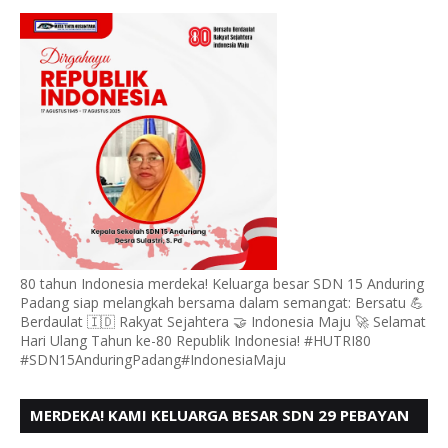
ANDURING PADANG, MENGUCAPKAN HUT RI KE - 80
80 tahun Indonesia merdeka! Keluarga besar SDN 15 Anduring
Padang siap melangkah bersama dalam semangat: Bersatu 💪
Berdaulat 🇮🇩 Rakyat Sejahtera 🤝 Indonesia Maju 🚀 Selamat
Hari Ulang Tahun ke-80 Republik Indonesia! #HUTRI80
#SDN15AnduringPadang#IndonesiaMaju
MERDEKA! KAMI KELUARGA BESAR SDN 29 PEBAYAN
PENGGALANGAN PADANG, MENGUCAPKAN HUT RI