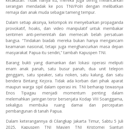
ketakutan. Tidak hanya itu, mereka juga sering melancarkan
serangan mendadak ke pos TNI/Polri dengan melibatkan
remaja dan anak muda sebagai tameng tempur.
Dalam setiap aksinya, kelompok ini menyebarkan propaganda
provokatif, hoaks, dan video manipulatif untuk membakar
sentimen anti-pemerintah dan memecah belah persatuan
bangsa. “Tindakan biadab mereka bukan hanya mengancam
keamanan nasional, tetapi juga menghancurkan masa depan
masyarakat Papua itu sendiri,” tambah Kapuspen TNI.
Barang bukti yang diamankan dari lokasi operasi meliputi
enam anak panah, satu busur panah, dua unit telepon
genggam, satu speaker, satu noken, satu kalung, dan satu
bendera Bintang Kejora. Tidak ada korban dari pihak aparat
maupun warga sipil dalam operasi ini. TNI berharap tewasnya
Enos Tipagau menjadi momentum penting dalam
melemahkan jaringan teror bersenjata Kodap VIII Soanggama,
sekaligus membuka ruang damai dan percepatan
pembangunan di tanah Papua.
Dalam keterangannya di Cilangkap Jakarta Timur, Sabtu 5 Juli
2025, Kapuspen TNI Mayjen TNI Kristomei Sianturi