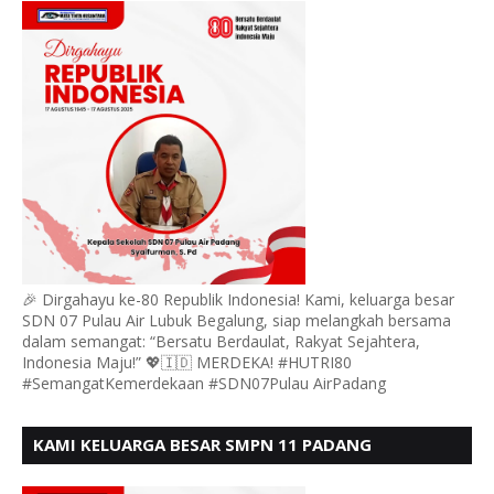
🎉 Dirgahayu ke-80 Republik Indonesia! Kami, keluarga besar
SDN 07 Pulau Air Lubuk Begalung, siap melangkah bersama
dalam semangat: “Bersatu Berdaulat, Rakyat Sejahtera,
Indonesia Maju!” 💖🇮🇩 MERDEKA! #HUTRI80
#SemangatKemerdekaan #SDN07Pulau AirPadang
KAMI KELUARGA BESAR SMPN 11 PADANG
MENGUCAPKAN HUT RI KE - 80, MOTO" BERSATU