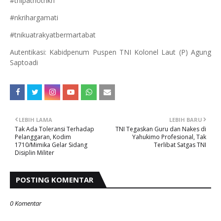
#tnipatriotnkri
#nkrihargamati
#tnikuatrakyatbermartabat
Autentikasi: Kabidpenum Puspen TNI Kolonel Laut (P) Agung
Saptoadi
LEBIH LAMA
LEBIH BARU
Tak Ada Toleransi Terhadap
TNI Tegaskan Guru dan Nakes di
Pelanggaran, Kodim
Yahukimo Profesional, Tak
1710/Mimika Gelar Sidang
Terlibat Satgas TNI
Disiplin Militer
POSTING KOMENTAR
0 Komentar