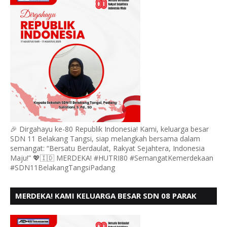
🎉 Dirgahayu ke-80 Republik Indonesia! Kami, keluarga besar
SDN 11 Belakang Tangsi, siap melangkah bersama dalam
semangat: “Bersatu Berdaulat, Rakyat Sejahtera, Indonesia
Maju!” 💖🇮🇩 MERDEKA! #HUTRI80 #SemangatKemerdekaan
#SDN11BelakangTangsiPadang
MERDEKA! KAMI KELUARGA BESAR SDN 08 PARAK
GADANG BARAT PADANG MENGUCAPKAN HUT RI KE