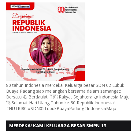
BUAYA KOTO TANGGAH PADANG, MENGUCAPKAN
HUT RI KE - 80,
80 tahun Indonesia merdeka! Keluarga besar SDN 02 Lubuk
Buaya Padang siap melangkah bersama dalam semangat:
Bersatu 💪 Berdaulat 🇮🇩 Rakyat Sejahtera 🤝 Indonesia Maju
🚀 Selamat Hari Ulang Tahun ke-80 Republik Indonesia!
#HUTRI80 #SDN02LubukBuayaPadang#IndonesiaMaju
MERDEKA! KAMI KELUARGA BESAR SMPN 13
PADANG, MENGUCAPKAN HUT RI KE - 80