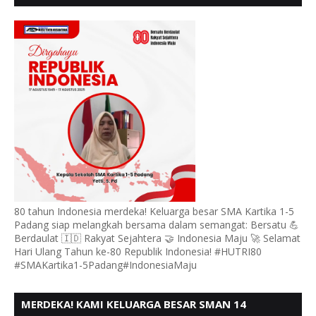
PADANG, MENGUCAPKAN HUT RI KE - 80, MOTO"
BERSATU BERD
80 tahun Indonesia merdeka! Keluarga besar SMA Kartika 1-5
Padang siap melangkah bersama dalam semangat: Bersatu 💪
Berdaulat 🇮🇩 Rakyat Sejahtera 🤝 Indonesia Maju 🚀 Selamat
Hari Ulang Tahun ke-80 Republik Indonesia! #HUTRI80
#SMAKartika1-5Padang#IndonesiaMaju
MERDEKA! KAMI KELUARGA BESAR SMAN 14