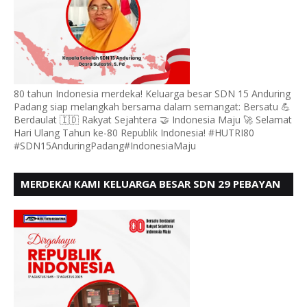
80 tahun Indonesia merdeka! Keluarga besar SDN 15 Anduring
Padang siap melangkah bersama dalam semangat: Bersatu 💪
Berdaulat 🇮🇩 Rakyat Sejahtera 🤝 Indonesia Maju 🚀 Selamat
Hari Ulang Tahun ke-80 Republik Indonesia! #HUTRI80
#SDN15AnduringPadang#IndonesiaMaju
MERDEKA! KAMI KELUARGA BESAR SDN 29 PEBAYAN
PENGGALANGAN PADANG, MENGUCAPKAN HUT RI
KE - 80