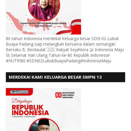
80 tahun Indonesia merdeka! Keluarga besar SDN 02 Lubuk
Buaya Padang siap melangkah bersama dalam semangat:
Bersatu 💪 Berdaulat 🇮🇩 Rakyat Sejahtera 🤝 Indonesia Maju
🚀 Selamat Hari Ulang Tahun ke-80 Republik Indonesia!
#HUTRI80 #SDN02LubukBuayaPadang#IndonesiaMaju
MERDEKA! KAMI KELUARGA BESAR SMPN 13
PADANG, MENGUCAPKAN HUT RI KE - 80