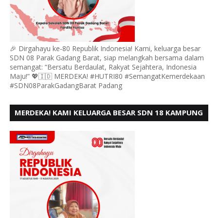
🎉 Dirgahayu ke-80 Republik Indonesia! Kami, keluarga besar
SDN 08 Parak Gadang Barat, siap melangkah bersama dalam
semangat: “Bersatu Berdaulat, Rakyat Sejahtera, Indonesia
Maju!” 💖🇮🇩 MERDEKA! #HUTRI80 #SemangatKemerdekaan
#SDN08ParakGadangBarat Padang
MERDEKA! KAMI KELUARGA BESAR SDN 18 KAMPUNG
DURIAN MENGUCAPKAN HUT RI KE - 80,