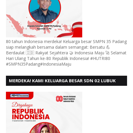
80 tahun Indonesia merdeka! Keluarga besar SMPN 35 Padang
siap melangkah bersama dalam semangat: Bersatu 💪
Berdaulat 🇮🇩 Rakyat Sejahtera 🤝 Indonesia Maju 🚀 Selamat
Hari Ulang Tahun ke-80 Republik Indonesia! #HUTRI80
#SMPN35Padang#IndonesiaMaju
MERDEKA! KAMI KELUARGA BESAR SDN 02 LUBUK
BUAYA KOTO TANGGAH PADANG, MENGUCAPKAN
HUT RI KE - 80,