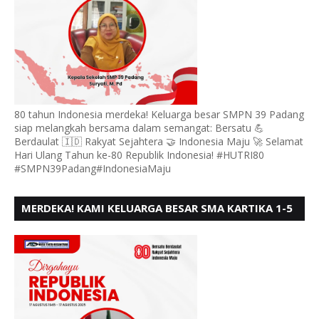
80 tahun Indonesia merdeka! Keluarga besar SMPN 39 Padang
siap melangkah bersama dalam semangat: Bersatu 💪
Berdaulat 🇮🇩 Rakyat Sejahtera 🤝 Indonesia Maju 🚀 Selamat
Hari Ulang Tahun ke-80 Republik Indonesia! #HUTRI80
#SMPN39Padang#IndonesiaMaju
MERDEKA! KAMI KELUARGA BESAR SMA KARTIKA 1-5
PADANG, MENGUCAPKAN HUT RI KE - 80, MOTO"
BERSATU BERD