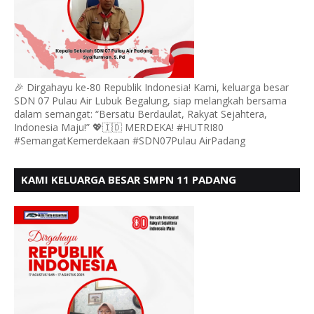
🎉 Dirgahayu ke-80 Republik Indonesia! Kami, keluarga besar
SDN 07 Pulau Air Lubuk Begalung, siap melangkah bersama
dalam semangat: “Bersatu Berdaulat, Rakyat Sejahtera,
Indonesia Maju!” 💖🇮🇩 MERDEKA! #HUTRI80
#SemangatKemerdekaan #SDN07Pulau AirPadang
KAMI KELUARGA BESAR SMPN 11 PADANG
MENGUCAPKAN HUT RI KE - 80, MOTO" BERSATU
BERDAULAT