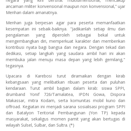
negara yang kini bersifat multidimensional, mencakup
ancaman militer konvensional maupun non konvensional,” ujar
Menhan dalam amanatnya.
Menhan juga berpesan agar para peserta memanfaatkan
kesempatan ini sebaik-baiknya. "Jadikanlah setiap ilmu dan
pengalaman yang diperoleh sebagai bekal untuk
mengembangkan diri, memperkuat karakter dan memberikan
kontribusi nyata bagi bangsa dan negara. Dengan tekad dan
dedikasi, setiap langkah yang saudara ambil hari ini akan
membuka jalan menuju masa depan yang lebih gemilang,"
tegasnya.
Upacara di Karebosi turut diramaikan dengan kirab
kebangsaan yang melibatkan ribuan peserta dan puluhan
kendaraan. Turut ambil bagian dalam kirab: siswa SPPI,
drumband Yonif 726/Tamalatea, IPDN Gowa, Dispora
Makassar, mitra Kodam, serta komunitas mobil kuno dan
offroad. Kegiatan ini menjadi sarana sosialisasi program SPPI
dan Batalyon Teritorial Pembangunan (Yon TP) kepada
masyarakat, sekaligus momen pamit yang akan bertugas di
wilayah Sulsel, Sulbar, dan Sultra. (*)