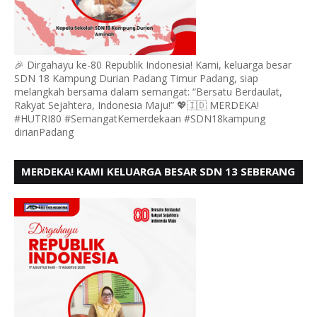
🎉 Dirgahayu ke-80 Republik Indonesia! Kami, keluarga besar
SDN 18 Kampung Durian Padang Timur Padang, siap
melangkah bersama dalam semangat: “Bersatu Berdaulat,
Rakyat Sejahtera, Indonesia Maju!” 💖🇮🇩 MERDEKA!
#HUTRI80 #SemangatKemerdekaan #SDN18kampung
dirianPadang
MERDEKA! KAMI KELUARGA BESAR SDN 13 SEBERANG
PADANG UTARA MENGUCAPKAN HUT RI KE - 80,