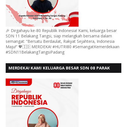
🎉 Dirgahayu ke-80 Republik Indonesia! Kami, keluarga besar
SDN 11 Belakang Tangsi, siap melangkah bersama dalam
semangat: “Bersatu Berdaulat, Rakyat Sejahtera, Indonesia
Maju!” 💖🇮🇩 MERDEKA! #HUTRI80 #SemangatKemerdekaan
#SDN11BelakangTangsiPadang
MERDEKA! KAMI KELUARGA BESAR SDN 08 PARAK
GADANG BARAT PADANG MENGUCAPKAN HUT RI KE
- 80,