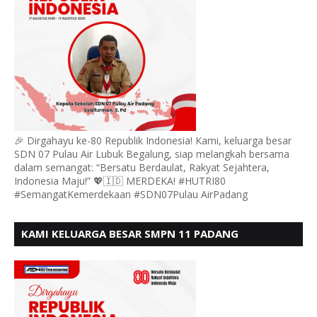
🎉 Dirgahayu ke-80 Republik Indonesia! Kami, keluarga besar
SDN 07 Pulau Air Lubuk Begalung, siap melangkah bersama
dalam semangat: “Bersatu Berdaulat, Rakyat Sejahtera,
Indonesia Maju!” 💖🇮🇩 MERDEKA! #HUTRI80
#SemangatKemerdekaan #SDN07Pulau AirPadang
KAMI KELUARGA BESAR SMPN 11 PADANG
MENGUCAPKAN HUT RI KE - 80, MOTO" BERSATU
BERDAULAT