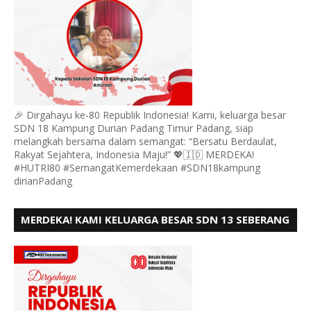
🎉 Dirgahayu ke-80 Republik Indonesia! Kami, keluarga besar
SDN 18 Kampung Durian Padang Timur Padang, siap
melangkah bersama dalam semangat: “Bersatu Berdaulat,
Rakyat Sejahtera, Indonesia Maju!” 💖🇮🇩 MERDEKA!
#HUTRI80 #SemangatKemerdekaan #SDN18kampung
dirianPadang
MERDEKA! KAMI KELUARGA BESAR SDN 13 SEBERANG
PADANG UTARA MENGUCAPKAN HUT RI KE - 80,