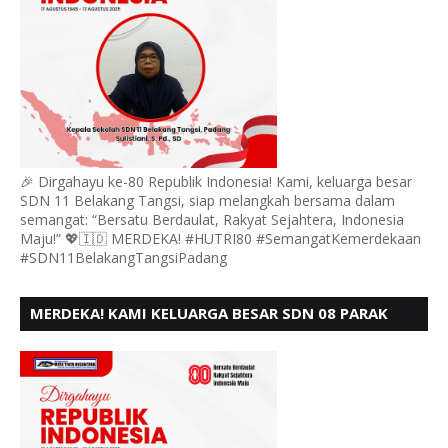
🎉 Dirgahayu ke-80 Republik Indonesia! Kami, keluarga besar
SDN 11 Belakang Tangsi, siap melangkah bersama dalam
semangat: “Bersatu Berdaulat, Rakyat Sejahtera, Indonesia
Maju!” 💖🇮🇩 MERDEKA! #HUTRI80 #SemangatKemerdekaan
#SDN11BelakangTangsiPadang
MERDEKA! KAMI KELUARGA BESAR SDN 08 PARAK
GADANG BARAT PADANG MENGUCAPKAN HUT RI KE
- 80,