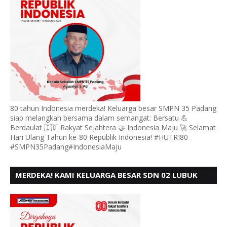
80 tahun Indonesia merdeka! Keluarga besar SMPN 35 Padang
siap melangkah bersama dalam semangat: Bersatu 💪
Berdaulat 🇮🇩 Rakyat Sejahtera 🤝 Indonesia Maju 🚀 Selamat
Hari Ulang Tahun ke-80 Republik Indonesia! #HUTRI80
#SMPN35Padang#IndonesiaMaju
MERDEKA! KAMI KELUARGA BESAR SDN 02 LUBUK
BUAYA KOTO TANGGAH PADANG, MENGUCAPKAN
HUT RI KE - 80,