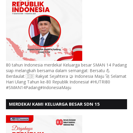
80 tahun Indonesia merdeka! Keluarga besar SMAN 14 Padang
siap melangkah bersama dalam semangat: Bersatu 💪
Berdaulat 🇮🇩 Rakyat Sejahtera 🤝 Indonesia Maju 🚀 Selamat
Hari Ulang Tahun ke-80 Republik Indonesia! #HUTRI80
#SMAN14Padang#IndonesiaMaju
MERDEKA! KAMI KELUARGA BESAR SDN 15
ANDURING PADANG, MENGUCAPKAN HUT RI KE - 80