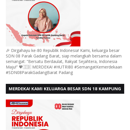
🎉 Dirgahayu ke-80 Republik Indonesia! Kami, keluarga besar
SDN 08 Parak Gadang Barat, siap melangkah bersama dalam
semangat: “Bersatu Berdaulat, Rakyat Sejahtera, Indonesia
Maju!” 💖🇮🇩 MERDEKA! #HUTRI80 #SemangatKemerdekaan
#SDN08ParakGadangBarat Padang
MERDEKA! KAMI KELUARGA BESAR SDN 18 KAMPUNG
DURIAN MENGUCAPKAN HUT RI KE - 80,