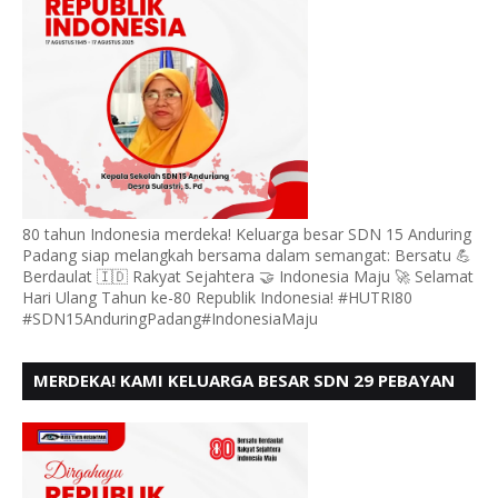
80 tahun Indonesia merdeka! Keluarga besar SDN 15 Anduring
Padang siap melangkah bersama dalam semangat: Bersatu 💪
Berdaulat 🇮🇩 Rakyat Sejahtera 🤝 Indonesia Maju 🚀 Selamat
Hari Ulang Tahun ke-80 Republik Indonesia! #HUTRI80
#SDN15AnduringPadang#IndonesiaMaju
MERDEKA! KAMI KELUARGA BESAR SDN 29 PEBAYAN
PENGGALANGAN PADANG, MENGUCAPKAN HUT RI
KE - 80