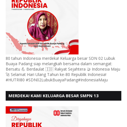
80 tahun Indonesia merdeka! Keluarga besar SDN 02 Lubuk
Buaya Padang siap melangkah bersama dalam semangat:
Bersatu 💪 Berdaulat 🇮🇩 Rakyat Sejahtera 🤝 Indonesia Maju
🚀 Selamat Hari Ulang Tahun ke-80 Republik Indonesia!
#HUTRI80 #SDN02LubukBuayaPadang#IndonesiaMaju
MERDEKA! KAMI KELUARGA BESAR SMPN 13
PADANG, MENGUCAPKAN HUT RI KE - 80