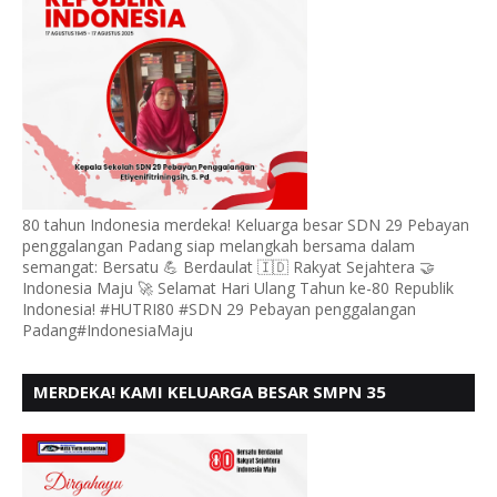
80 tahun Indonesia merdeka! Keluarga besar SDN 29 Pebayan
penggalangan Padang siap melangkah bersama dalam
semangat: Bersatu 💪 Berdaulat 🇮🇩 Rakyat Sejahtera 🤝
Indonesia Maju 🚀 Selamat Hari Ulang Tahun ke-80 Republik
Indonesia! #HUTRI80 #SDN 29 Pebayan penggalangan
Padang#IndonesiaMaju
MERDEKA! KAMI KELUARGA BESAR SMPN 35
PADANG, MENGUCAPKAN HUT RI KE - 80