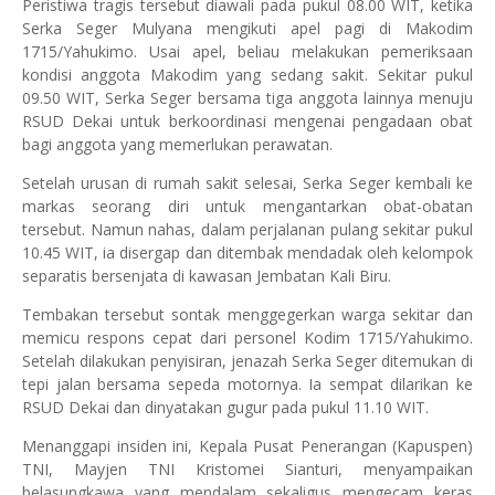
Peristiwa tragis tersebut diawali pada pukul 08.00 WIT, ketika
Serka Seger Mulyana mengikuti apel pagi di Makodim
1715/Yahukimo. Usai apel, beliau melakukan pemeriksaan
kondisi anggota Makodim yang sedang sakit. Sekitar pukul
09.50 WIT, Serka Seger bersama tiga anggota lainnya menuju
RSUD Dekai untuk berkoordinasi mengenai pengadaan obat
bagi anggota yang memerlukan perawatan.
Setelah urusan di rumah sakit selesai, Serka Seger kembali ke
markas seorang diri untuk mengantarkan obat-obatan
tersebut. Namun nahas, dalam perjalanan pulang sekitar pukul
10.45 WIT, ia disergap dan ditembak mendadak oleh kelompok
separatis bersenjata di kawasan Jembatan Kali Biru.
Tembakan tersebut sontak menggegerkan warga sekitar dan
memicu respons cepat dari personel Kodim 1715/Yahukimo.
Setelah dilakukan penyisiran, jenazah Serka Seger ditemukan di
tepi jalan bersama sepeda motornya. Ia sempat dilarikan ke
RSUD Dekai dan dinyatakan gugur pada pukul 11.10 WIT.
Menanggapi insiden ini, Kepala Pusat Penerangan (Kapuspen)
TNI, Mayjen TNI Kristomei Sianturi, menyampaikan
belasungkawa yang mendalam sekaligus mengecam keras