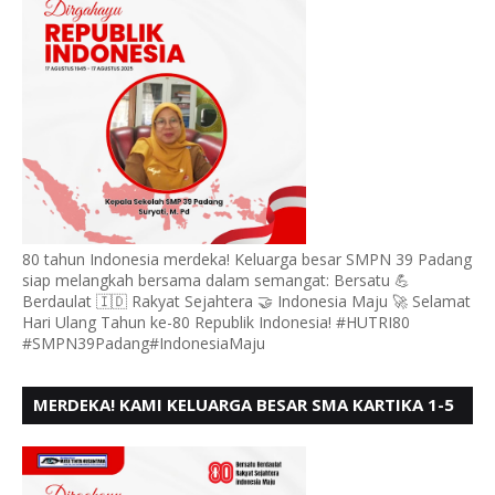
80 tahun Indonesia merdeka! Keluarga besar SMPN 39 Padang
siap melangkah bersama dalam semangat: Bersatu 💪
Berdaulat 🇮🇩 Rakyat Sejahtera 🤝 Indonesia Maju 🚀 Selamat
Hari Ulang Tahun ke-80 Republik Indonesia! #HUTRI80
#SMPN39Padang#IndonesiaMaju
MERDEKA! KAMI KELUARGA BESAR SMA KARTIKA 1-5
PADANG, MENGUCAPKAN HUT RI KE - 80, MOTO"
BERSATU BERD