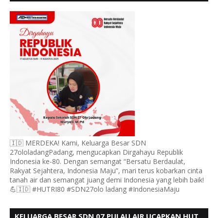
UCAPKAN HUT RI KE 80
🇮🇩 MERDEKA! Kami, Keluarga Besar SDN
27ololadangPadang, mengucapkan Dirgahayu Republik
Indonesia ke-80. Dengan semangat “Bersatu Berdaulat,
Rakyat Sejahtera, Indonesia Maju”, mari terus kobarkan cinta
tanah air dan semangat juang demi Indonesia yang lebih baik!
💪🇮🇩 #HUTRI80 #SDN27olo ladang #IndonesiaMaju
KELUARGA BESAR SDN 07 PULAU AIR UCAPKAN HUT