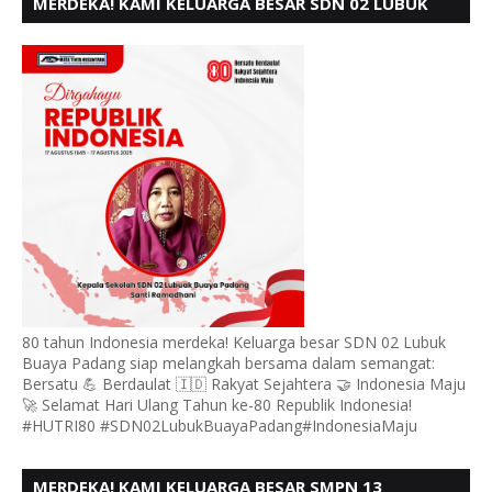
MERDEKA! KAMI KELUARGA BESAR SDN 02 LUBUK
BUAYA KOTO TANGGAH PADANG, MENGUCAPKAN
HUT RI KE - 80,
80 tahun Indonesia merdeka! Keluarga besar SDN 02 Lubuk
Buaya Padang siap melangkah bersama dalam semangat:
Bersatu 💪 Berdaulat 🇮🇩 Rakyat Sejahtera 🤝 Indonesia Maju
🚀 Selamat Hari Ulang Tahun ke-80 Republik Indonesia!
#HUTRI80 #SDN02LubukBuayaPadang#IndonesiaMaju
MERDEKA! KAMI KELUARGA BESAR SMPN 13