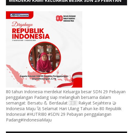
MERDEKA! KAMI KELUARGA BESAR SDN 29 PEBAYAN
PENGGALANGAN PADANG, MENGUCAPKAN HUT RI
KE - 80
80 tahun Indonesia merdeka! Keluarga besar SDN 29 Pebayan
penggalangan Padang siap melangkah bersama dalam
semangat: Bersatu 💪 Berdaulat 🇮🇩 Rakyat Sejahtera 🤝
Indonesia Maju 🚀 Selamat Hari Ulang Tahun ke-80 Republik
Indonesia! #HUTRI80 #SDN 29 Pebayan penggalangan
Padang#IndonesiaMaju