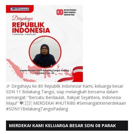
MENGUCAPKAN HUT RI KE 80
🎉 Dirgahayu ke-80 Republik Indonesia! Kami, keluarga besar
SDN 11 Belakang Tangsi, siap melangkah bersama dalam
semangat: “Bersatu Berdaulat, Rakyat Sejahtera, Indonesia
Maju!” 💖🇮🇩 MERDEKA! #HUTRI80 #SemangatKemerdekaan
#SDN11BelakangTangsiPadang
MERDEKA! KAMI KELUARGA BESAR SDN 08 PARAK