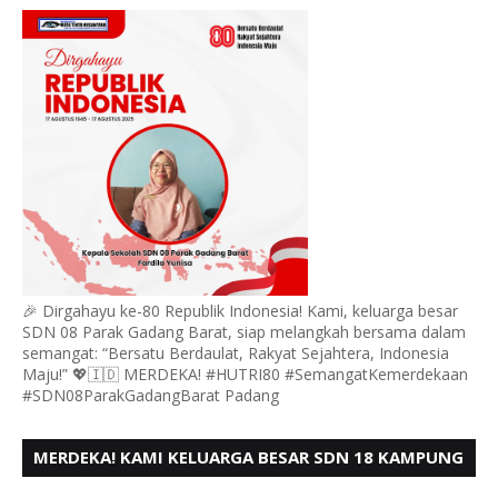
GADANG BARAT PADANG MENGUCAPKAN HUT RI KE
- 80,
🎉 Dirgahayu ke-80 Republik Indonesia! Kami, keluarga besar
SDN 08 Parak Gadang Barat, siap melangkah bersama dalam
semangat: “Bersatu Berdaulat, Rakyat Sejahtera, Indonesia
Maju!” 💖🇮🇩 MERDEKA! #HUTRI80 #SemangatKemerdekaan
#SDN08ParakGadangBarat Padang
MERDEKA! KAMI KELUARGA BESAR SDN 18 KAMPUNG
DURIAN MENGUCAPKAN HUT RI KE - 80,