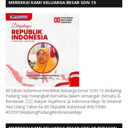
MERDEKA! KAMI KELUARGA BESAR SDN 15
ANDURING PADANG, MENGUCAPKAN HUT RI KE - 80
80 tahun Indonesia merdeka! Keluarga besar SDN 15 Anduring
Padang siap melangkah bersama dalam semangat: Bersatu 💪
Berdaulat 🇮🇩 Rakyat Sejahtera 🤝 Indonesia Maju 🚀 Selamat
Hari Ulang Tahun ke-80 Republik Indonesia! #HUTRI80
#SDN15AnduringPadang#IndonesiaMaju