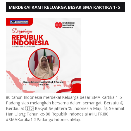
MERDEKA! KAMI KELUARGA BESAR SMA KARTIKA 1-5
PADANG, MENGUCAPKAN HUT RI KE - 80, MOTO"
BERSATU BERD
80 tahun Indonesia merdeka! Keluarga besar SMA Kartika 1-5
Padang siap melangkah bersama dalam semangat: Bersatu 💪
Berdaulat 🇮🇩 Rakyat Sejahtera 🤝 Indonesia Maju 🚀 Selamat
Hari Ulang Tahun ke-80 Republik Indonesia! #HUTRI80
#SMAKartika1-5Padang#IndonesiaMaju