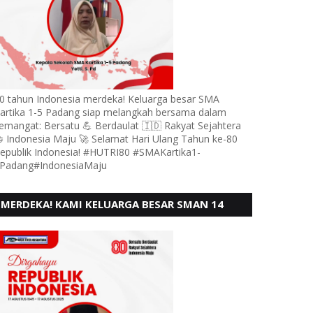
0 tahun Indonesia merdeka! Keluarga besar SMA
artika 1-5 Padang siap melangkah bersama dalam
emangat: Bersatu 💪 Berdaulat 🇮🇩 Rakyat Sejahtera
 Indonesia Maju 🚀 Selamat Hari Ulang Tahun ke-80
epublik Indonesia! #HUTRI80 #SMAKartika1-
Padang#IndonesiaMaju
MERDEKA! KAMI KELUARGA BESAR SMAN 14
PADANG, MENGUCAPKAN HUT RI KE - 80,