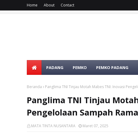
Home
About
Contact
PADANG
PEMKO
PEMKO PADANG
Beranda
Panglima TNI Tinjau Motah Mabes TNI: Inovasi Peng
Panglima TNI Tinjau Motah
Pengelolaan Sampah Rama
MATA TINTA NUSANTARA
Maret 07, 2025