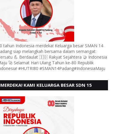
0 tahun Indonesia merdeka! Keluarga besar SMAN 14
adang siap melangkah bersama dalam semangat:
ersatu 💪 Berdaulat 🇮🇩 Rakyat Sejahtera 🤝 Indonesia
aju 🚀 Selamat Hari Ulang Tahun ke-80 Republik
ndonesia! #HUTRI80 #SMAN14Padang#IndonesiaMaju
MERDEKA! KAMI KELUARGA BESAR SDN 15
ANDURING PADANG, MENGUCAPKAN HUT RI KE
- 80