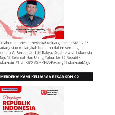
0 tahun Indonesia merdeka! Keluarga besar SMPN 35
adang siap melangkah bersama dalam semangat:
ersatu 💪 Berdaulat 🇮🇩 Rakyat Sejahtera 🤝 Indonesia
aju 🚀 Selamat Hari Ulang Tahun ke-80 Republik
ndonesia! #HUTRI80 #SMPN35Padang#IndonesiaMaju
MERDEKA! KAMI KELUARGA BESAR SDN 02
LUBUK BUAYA KOTO TANGGAH PADANG,
MENGUCAPKAN HUT RI KE - 80,