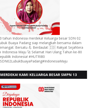
0 tahun Indonesia merdeka! Keluarga besar SDN 02
ubuk Buaya Padang siap melangkah bersama dalam
emangat: Bersatu 💪 Berdaulat 🇮🇩 Rakyat Sejahtera
 Indonesia Maju 🚀 Selamat Hari Ulang Tahun ke-80
epublik Indonesia! #HUTRI80
SDN02LubukBuayaPadang#IndonesiaMaju
MERDEKA! KAMI KELUARGA BESAR SMPN 13
PADANG, MENGUCAPKAN HUT RI KE - 80