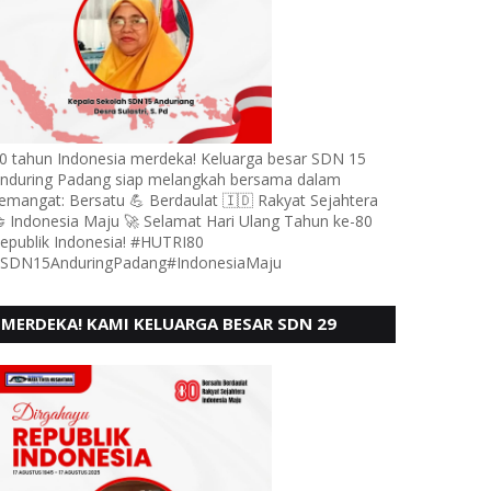
0 tahun Indonesia merdeka! Keluarga besar SDN 15
nduring Padang siap melangkah bersama dalam
emangat: Bersatu 💪 Berdaulat 🇮🇩 Rakyat Sejahtera
 Indonesia Maju 🚀 Selamat Hari Ulang Tahun ke-80
epublik Indonesia! #HUTRI80
SDN15AnduringPadang#IndonesiaMaju
MERDEKA! KAMI KELUARGA BESAR SDN 29
PEBAYAN PENGGALANGAN PADANG,
MENGUCAPKAN HUT RI KE - 80