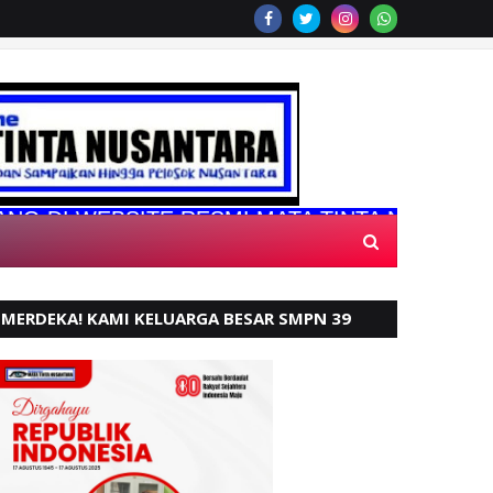
WEBSITE RESMI MATA TINTA NUSANTARA
MERDEKA! KAMI KELUARGA BESAR SMPN 39
PADANG, MENGUCAPKAN HUT RI KE - 80,