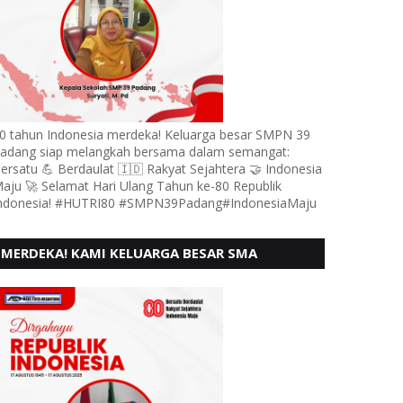
0 tahun Indonesia merdeka! Keluarga besar SMPN 39
adang siap melangkah bersama dalam semangat:
ersatu 💪 Berdaulat 🇮🇩 Rakyat Sejahtera 🤝 Indonesia
aju 🚀 Selamat Hari Ulang Tahun ke-80 Republik
ndonesia! #HUTRI80 #SMPN39Padang#IndonesiaMaju
MERDEKA! KAMI KELUARGA BESAR SMA
KARTIKA 1-5 PADANG, MENGUCAPKAN HUT RI
KE - 80, MOTO" BERSATU BERD