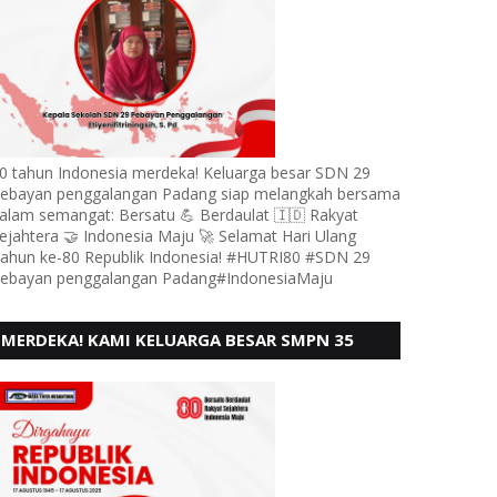
0 tahun Indonesia merdeka! Keluarga besar SDN 29
ebayan penggalangan Padang siap melangkah bersama
alam semangat: Bersatu 💪 Berdaulat 🇮🇩 Rakyat
ejahtera 🤝 Indonesia Maju 🚀 Selamat Hari Ulang
ahun ke-80 Republik Indonesia! #HUTRI80 #SDN 29
ebayan penggalangan Padang#IndonesiaMaju
MERDEKA! KAMI KELUARGA BESAR SMPN 35
PADANG, MENGUCAPKAN HUT RI KE - 80