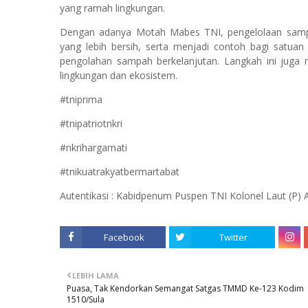
yang ramah lingkungan.
Dengan adanya Motah Mabes TNI, pengelolaan sampah
yang lebih bersih, serta menjadi contoh bagi satua
pengolahan sampah berkelanjutan. Langkah ini juga
lingkungan dan ekosistem.
#tniprima
#tnipatriotnkri
#nkrihargamati
#tnikuatrakyatbermartabat
Autentikasi : Kabidpenum Puspen TNI Kolonel Laut (P)
Facebook
Twitter
LEBIH LAMA
Puasa, Tak Kendorkan Semangat Satgas TMMD Ke-123 Kodim
1510/Sula