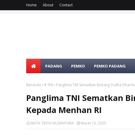
Home
About
Contact
PADANG
PEMKO
PEMKO PADANG
Beranda
# TNI
Panglima TNI Sematkan Bintang Yudha Dharm
Panglima TNI Sematkan B
Kepada Menhan RI
MATA TINTA NUSANTARA
Maret 13, 2025