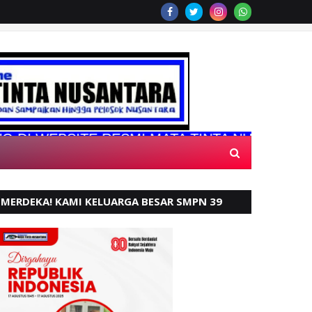
EBSITE RESMI MATA TINTA NUSANTARA
MERDEKA! KAMI KELUARGA BESAR SMPN 39
PADANG, MENGUCAPKAN HUT RI KE - 80,