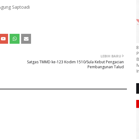
 Agung Saptoadi
8
P
LEBIH BARU
B
Satgas TMMD ke-123 Kodim 1510/Sula Kebut Pengacian
M
Pembangunan Talud
I