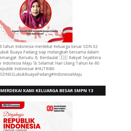
0 tahun Indonesia merdeka! Keluarga besar SDN 02
ubuk Buaya Padang siap melangkah bersama dalam
emangat: Bersatu 💪 Berdaulat 🇮🇩 Rakyat Sejahtera
 Indonesia Maju 🚀 Selamat Hari Ulang Tahun ke-80
epublik Indonesia! #HUTRI80
SDN02LubukBuayaPadang#IndonesiaMaju
MERDEKA! KAMI KELUARGA BESAR SMPN 13
PADANG, MENGUCAPKAN HUT RI KE - 80