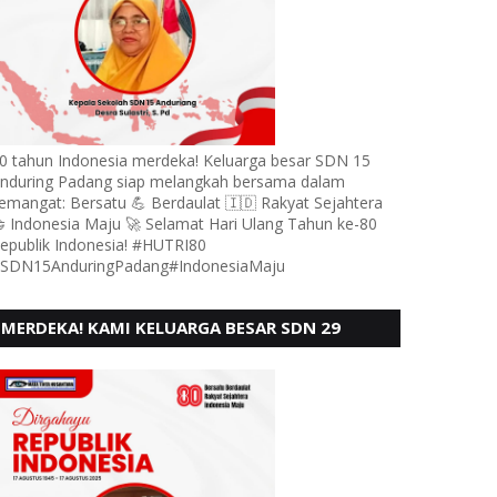
0 tahun Indonesia merdeka! Keluarga besar SDN 15
nduring Padang siap melangkah bersama dalam
emangat: Bersatu 💪 Berdaulat 🇮🇩 Rakyat Sejahtera
 Indonesia Maju 🚀 Selamat Hari Ulang Tahun ke-80
epublik Indonesia! #HUTRI80
SDN15AnduringPadang#IndonesiaMaju
MERDEKA! KAMI KELUARGA BESAR SDN 29
PEBAYAN PENGGALANGAN PADANG,
MENGUCAPKAN HUT RI KE - 80