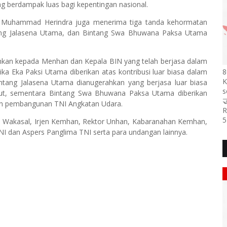
ng berdampak luas bagi kepentingan nasional.
 Muhammad Herindra juga menerima tiga tanda kehormatan
ntang Jalasena Utama, dan Bintang Swa Bhuwana Paksa Utama
hkan kepada Menhan dan Kepala BIN yang telah berjasa dalam
 Eka Paksi Utama diberikan atas kontribusi luar biasa dalam
8
K
ang Jalasena Utama dianugerahkan yang berjasa luar biasa
s
t, sementara Bintang Swa Bhuwana Paksa Utama diberikan

an pembangunan TNI Angkatan Udara.
R
5
sau, Wakasal, Irjen Kemhan, Rektor Unhan, Kabaranahan Kemhan,
I dan Aspers Panglima TNI serta para undangan lainnya.