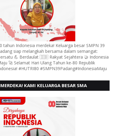
0 tahun Indonesia merdeka! Keluarga besar SMPN 39
adang siap melangkah bersama dalam semangat:
ersatu 💪 Berdaulat 🇮🇩 Rakyat Sejahtera 🤝 Indonesia
aju 🚀 Selamat Hari Ulang Tahun ke-80 Republik
ndonesia! #HUTRI80 #SMPN39Padang#IndonesiaMaju
MERDEKA! KAMI KELUARGA BESAR SMA
KARTIKA 1-5 PADANG, MENGUCAPKAN HUT RI
KE - 80, MOTO" BERSATU BERD