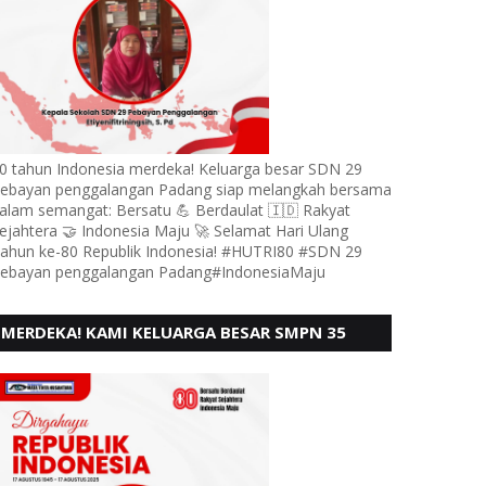
0 tahun Indonesia merdeka! Keluarga besar SDN 29
ebayan penggalangan Padang siap melangkah bersama
alam semangat: Bersatu 💪 Berdaulat 🇮🇩 Rakyat
ejahtera 🤝 Indonesia Maju 🚀 Selamat Hari Ulang
ahun ke-80 Republik Indonesia! #HUTRI80 #SDN 29
ebayan penggalangan Padang#IndonesiaMaju
MERDEKA! KAMI KELUARGA BESAR SMPN 35
PADANG, MENGUCAPKAN HUT RI KE - 80