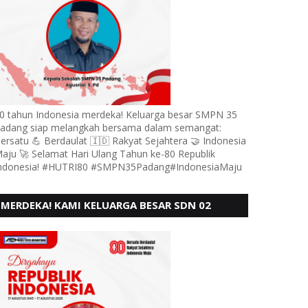
0 tahun Indonesia merdeka! Keluarga besar SMPN 35
adang siap melangkah bersama dalam semangat:
ersatu 💪 Berdaulat 🇮🇩 Rakyat Sejahtera 🤝 Indonesia
aju 🚀 Selamat Hari Ulang Tahun ke-80 Republik
ndonesia! #HUTRI80 #SMPN35Padang#IndonesiaMaju
MERDEKA! KAMI KELUARGA BESAR SDN 02
LUBUK BUAYA KOTO TANGGAH PADANG,
MENGUCAPKAN HUT RI KE - 80,