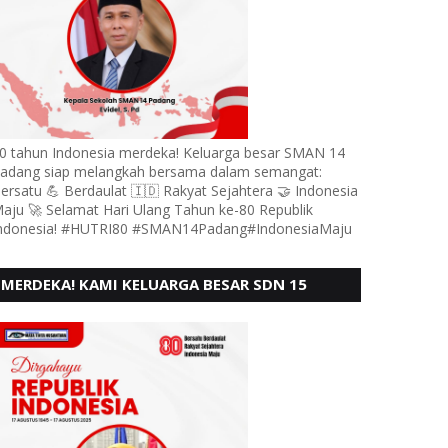
0 tahun Indonesia merdeka! Keluarga besar SMAN 14
adang siap melangkah bersama dalam semangat:
ersatu 💪 Berdaulat 🇮🇩 Rakyat Sejahtera 🤝 Indonesia
aju 🚀 Selamat Hari Ulang Tahun ke-80 Republik
ndonesia! #HUTRI80 #SMAN14Padang#IndonesiaMaju
MERDEKA! KAMI KELUARGA BESAR SDN 15
ANDURING PADANG, MENGUCAPKAN HUT RI KE
- 80