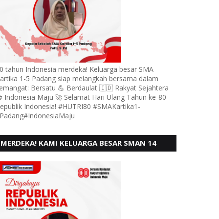
0 tahun Indonesia merdeka! Keluarga besar SMA
artika 1-5 Padang siap melangkah bersama dalam
emangat: Bersatu 💪 Berdaulat 🇮🇩 Rakyat Sejahtera
 Indonesia Maju 🚀 Selamat Hari Ulang Tahun ke-80
epublik Indonesia! #HUTRI80 #SMAKartika1-
Padang#IndonesiaMaju
MERDEKA! KAMI KELUARGA BESAR SMAN 14
PADANG, MENGUCAPKAN HUT RI KE - 80,