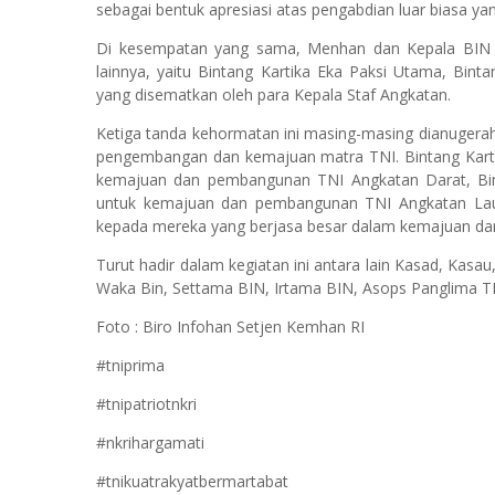
sebagai bentuk apresiasi atas pengabdian luar biasa ya
Di kesempatan yang sama, Menhan dan Kepala BIN
lainnya, yaitu Bintang Kartika Eka Paksi Utama, Bi
yang disematkan oleh para Kepala Staf Angkatan.
Ketiga tanda kehormatan ini masing-masing dianugera
pengembangan dan kemajuan matra TNI. Bintang Kartika
kemajuan dan pembangunan TNI Angkatan Darat, Bint
untuk kemajuan dan pembangunan TNI Angkatan Lau
kepada mereka yang berjasa besar dalam kemajuan d
Turut hadir dalam kegiatan ini antara lain Kasad, Ka
Waka Bin, Settama BIN, Irtama BIN, Asops Panglima TN
Foto : Biro Infohan Setjen Kemhan RI
#tniprima
#tnipatriotnkri
#nkrihargamati
#tnikuatrakyatbermartabat