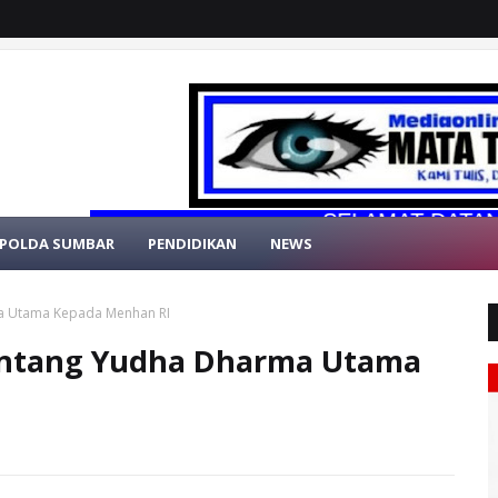
SELAMAT DATANG DI W
POLDA SUMBAR
PENDIDIKAN
NEWS
a Utama Kepada Menhan RI
intang Yudha Dharma Utama