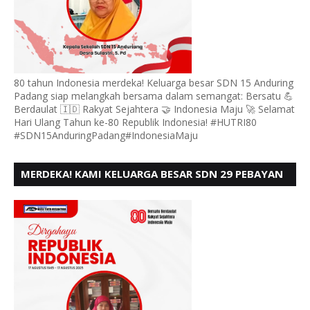
80 tahun Indonesia merdeka! Keluarga besar SDN 15 Anduring
Padang siap melangkah bersama dalam semangat: Bersatu 💪
Berdaulat 🇮🇩 Rakyat Sejahtera 🤝 Indonesia Maju 🚀 Selamat
Hari Ulang Tahun ke-80 Republik Indonesia! #HUTRI80
#SDN15AnduringPadang#IndonesiaMaju
MERDEKA! KAMI KELUARGA BESAR SDN 29 PEBAYAN
PENGGALANGAN PADANG, MENGUCAPKAN HUT RI
KE - 80