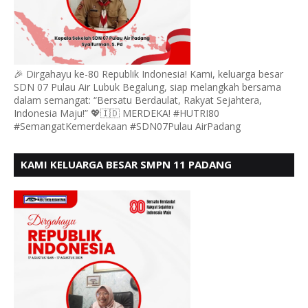
🎉 Dirgahayu ke-80 Republik Indonesia! Kami, keluarga besar
SDN 07 Pulau Air Lubuk Begalung, siap melangkah bersama
dalam semangat: “Bersatu Berdaulat, Rakyat Sejahtera,
Indonesia Maju!” 💖🇮🇩 MERDEKA! #HUTRI80
#SemangatKemerdekaan #SDN07Pulau AirPadang
KAMI KELUARGA BESAR SMPN 11 PADANG
MENGUCAPKAN HUT RI KE - 80, MOTO" BERSATU
BERDAULAT