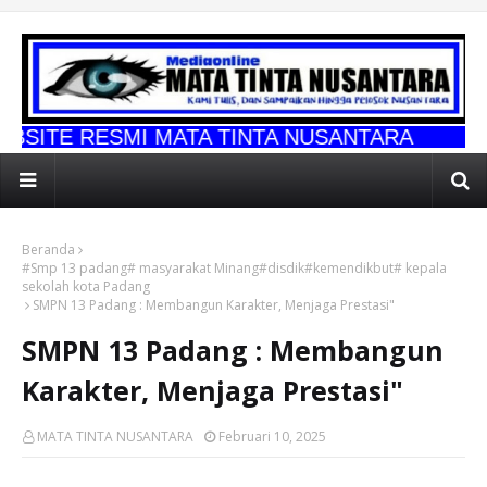
I MATA TINTA NUSANTARA
Beranda
#Smp 13 padang# masyarakat Minang#disdik#kemendikbut# kepala
sekolah kota Padang
SMPN 13 Padang : Membangun Karakter, Menjaga Prestasi"
SMPN 13 Padang : Membangun
Karakter, Menjaga Prestasi"
MATA TINTA NUSANTARA
Februari 10, 2025