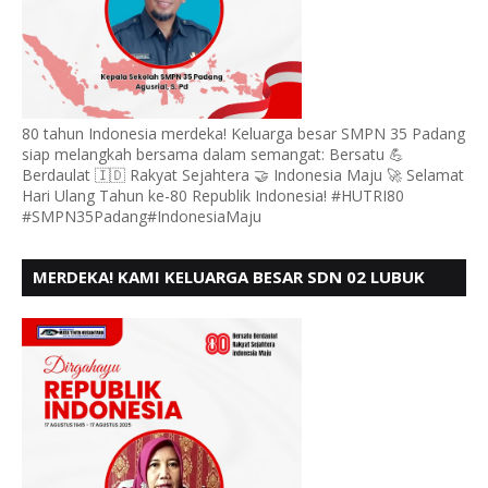
80 tahun Indonesia merdeka! Keluarga besar SMPN 35 Padang
siap melangkah bersama dalam semangat: Bersatu 💪
Berdaulat 🇮🇩 Rakyat Sejahtera 🤝 Indonesia Maju 🚀 Selamat
Hari Ulang Tahun ke-80 Republik Indonesia! #HUTRI80
#SMPN35Padang#IndonesiaMaju
MERDEKA! KAMI KELUARGA BESAR SDN 02 LUBUK
BUAYA KOTO TANGGAH PADANG, MENGUCAPKAN
HUT RI KE - 80,