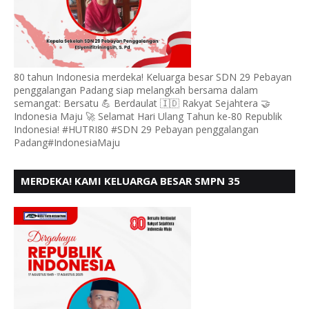
80 tahun Indonesia merdeka! Keluarga besar SDN 29 Pebayan
penggalangan Padang siap melangkah bersama dalam
semangat: Bersatu 💪 Berdaulat 🇮🇩 Rakyat Sejahtera 🤝
Indonesia Maju 🚀 Selamat Hari Ulang Tahun ke-80 Republik
Indonesia! #HUTRI80 #SDN 29 Pebayan penggalangan
Padang#IndonesiaMaju
MERDEKA! KAMI KELUARGA BESAR SMPN 35
PADANG, MENGUCAPKAN HUT RI KE - 80