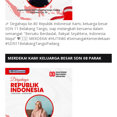
🎉 Dirgahayu ke-80 Republik Indonesia! Kami, keluarga besar
SDN 11 Belakang Tangsi, siap melangkah bersama dalam
semangat: “Bersatu Berdaulat, Rakyat Sejahtera, Indonesia
Maju!” 💖🇮🇩 MERDEKA! #HUTRI80 #SemangatKemerdekaan
#SDN11BelakangTangsiPadang
MERDEKA! KAMI KELUARGA BESAR SDN 08 PARAK
GADANG BARAT PADANG MENGUCAPKAN HUT RI KE
- 80,