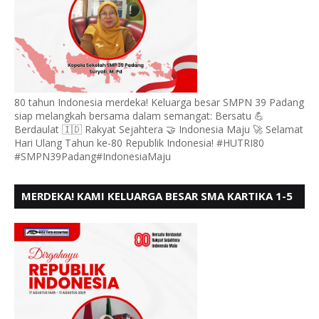
80 tahun Indonesia merdeka! Keluarga besar SMPN 39 Padang
siap melangkah bersama dalam semangat: Bersatu 💪
Berdaulat 🇮🇩 Rakyat Sejahtera 🤝 Indonesia Maju 🚀 Selamat
Hari Ulang Tahun ke-80 Republik Indonesia! #HUTRI80
#SMPN39Padang#IndonesiaMaju
MERDEKA! KAMI KELUARGA BESAR SMA KARTIKA 1-5
PADANG, MENGUCAPKAN HUT RI KE - 80, MOTO"
BERSATU BERD