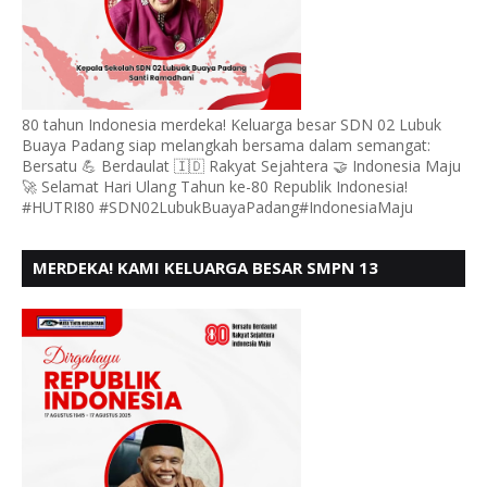
80 tahun Indonesia merdeka! Keluarga besar SDN 02 Lubuk
Buaya Padang siap melangkah bersama dalam semangat:
Bersatu 💪 Berdaulat 🇮🇩 Rakyat Sejahtera 🤝 Indonesia Maju
🚀 Selamat Hari Ulang Tahun ke-80 Republik Indonesia!
#HUTRI80 #SDN02LubukBuayaPadang#IndonesiaMaju
MERDEKA! KAMI KELUARGA BESAR SMPN 13
PADANG, MENGUCAPKAN HUT RI KE - 80