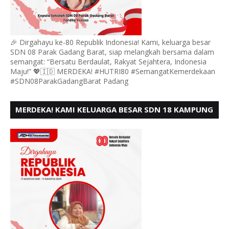
🎉 Dirgahayu ke-80 Republik Indonesia! Kami, keluarga besar
SDN 08 Parak Gadang Barat, siap melangkah bersama dalam
semangat: “Bersatu Berdaulat, Rakyat Sejahtera, Indonesia
Maju!” 💖🇮🇩 MERDEKA! #HUTRI80 #SemangatKemerdekaan
#SDN08ParakGadangBarat Padang
MERDEKA! KAMI KELUARGA BESAR SDN 18 KAMPUNG
DURIAN MENGUCAPKAN HUT RI KE - 80,