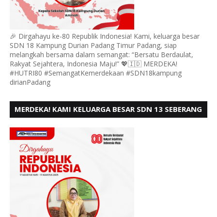
🎉 Dirgahayu ke-80 Republik Indonesia! Kami, keluarga besar
SDN 18 Kampung Durian Padang Timur Padang, siap
melangkah bersama dalam semangat: “Bersatu Berdaulat,
Rakyat Sejahtera, Indonesia Maju!” 💖🇮🇩 MERDEKA!
#HUTRI80 #SemangatKemerdekaan #SDN18kampung
dirianPadang
MERDEKA! KAMI KELUARGA BESAR SDN 13 SEBERANG
PADANG UTARA MENGUCAPKAN HUT RI KE - 80,