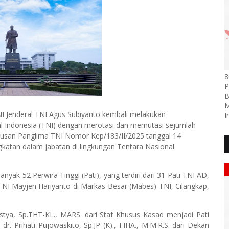
8
P
B
M
NI Jenderal TNI Agus Subiyanto kembali melakukan
I
al Indonesia (TNI) dengan merotasi dan memutasi sejumlah
tusan Panglima TNI Nomor Kep/183/II/2025 tanggal 14
gkatan dalam jabatan di lingkungan Tentara Nasional
ak 52 Perwira Tinggi (Pati), yang terdiri dari 31 Pati TNI AD,
TNI Mayjen Hariyanto di Markas Besar (Mabes) TNI, Cilangkap,
listya, Sp.THT-KL., MARS. dari Staf Khusus Kasad menjadi Pati
. Prihati Pujowaskito, Sp.JP (K)., FIHA., M.M.R.S. dari Dekan