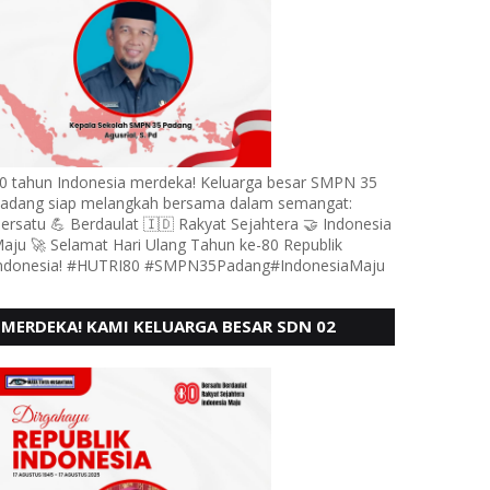
0 tahun Indonesia merdeka! Keluarga besar SMPN 35
adang siap melangkah bersama dalam semangat:
ersatu 💪 Berdaulat 🇮🇩 Rakyat Sejahtera 🤝 Indonesia
aju 🚀 Selamat Hari Ulang Tahun ke-80 Republik
ndonesia! #HUTRI80 #SMPN35Padang#IndonesiaMaju
MERDEKA! KAMI KELUARGA BESAR SDN 02
LUBUK BUAYA KOTO TANGGAH PADANG,
MENGUCAPKAN HUT RI KE - 80,