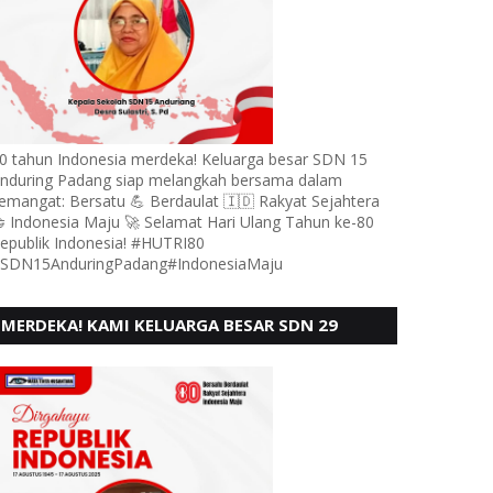
0 tahun Indonesia merdeka! Keluarga besar SDN 15
nduring Padang siap melangkah bersama dalam
emangat: Bersatu 💪 Berdaulat 🇮🇩 Rakyat Sejahtera
 Indonesia Maju 🚀 Selamat Hari Ulang Tahun ke-80
epublik Indonesia! #HUTRI80
SDN15AnduringPadang#IndonesiaMaju
MERDEKA! KAMI KELUARGA BESAR SDN 29
PEBAYAN PENGGALANGAN PADANG,
MENGUCAPKAN HUT RI KE - 80