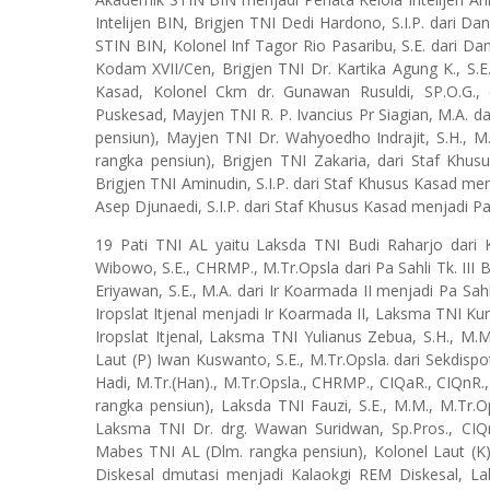
Intelijen BIN, Brigjen TNI Dedi Hardono, S.I.P. dar
STIN BIN, Kolonel Inf Tagor Rio Pasaribu, S.E. dari
Kodam XVII/Cen, Brigjen TNI Dr. Kartika Agung K., S.
Kasad, Kolonel Ckm dr. Gunawan Rusuldi, SP.O.G., 
Puskesad, Mayjen TNI R. P. Ivancius Pr Siagian, M.A. 
pensiun), Mayjen TNI Dr. Wahyoedho Indrajit, S.H., 
rangka pensiun), Brigjen TNI Zakaria, dari Staf Khu
Brigjen TNI Aminudin, S.I.P. dari Staf Khusus Kasad m
Asep Djunaedi, S.I.P. dari Staf Khusus Kasad menjadi P
19 Pati TNI AL yaitu Laksda TNI Budi Raharjo dari 
Wibowo, S.E., CHRMP., M.Tr.Opsla dari Pa Sahli Tk. III
Eriyawan, S.E., M.A. dari Ir Koarmada II menjadi Pa Sah
Iropslat Itjenal menjadi Ir Koarmada II, Laksma TNI Kunt
Iropslat Itjenal, Laksma TNI Yulianus Zebua, S.H., M.M
Laut (P) Iwan Kuswanto, S.E., M.Tr.Opsla. dari Sekdis
Hadi, M.Tr.(Han)., M.Tr.Opsla., CHRMP., CIQaR., CIQn
rangka pensiun), Laksda TNI Fauzi, S.E., M.M., M.Tr.
Laksma TNI Dr. drg. Wawan Suridwan, Sp.Pros., CIQn
Mabes TNI AL (Dlm. rangka pensiun), Kolonel Laut (K) 
Diskesal dmutasi menjadi Kalaokgi REM Diskesal, Lak