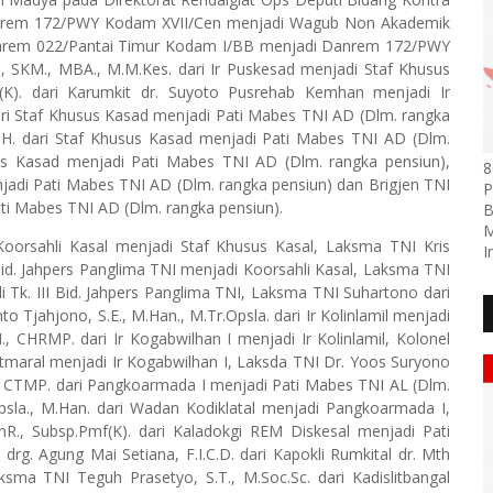
i Danrem 172/PWY Kodam XVII/Cen menjadi Wagub Non Akademik
 Danrem 022/Pantai Timur Kodam I/BB menjadi Danrem 172/PWY
E., SKM., MBA., M.M.Kes. dari Ir Puskesad menjadi Staf Khusus
(K). dari Karumkit dr. Suyoto Pusrehab Kemhan menjadi Ir
dari Staf Khusus Kasad menjadi Pati Mabes TNI AD (Dlm. rangka
M.H. dari Staf Khusus Kasad menjadi Pati Mabes TNI AD (Dlm.
sus Kasad menjadi Pati Mabes TNI AD (Dlm. rangka pensiun),
8
enjadi Pati Mabes TNI AD (Dlm. rangka pensiun) dan Brigjen TNI
P
ati Mabes TNI AD (Dlm. rangka pensiun).
B
M
Koorsahli Kasal menjadi Staf Khusus Kasal, Laksma TNI Kris
I
 Bid. Jahpers Panglima TNI menjadi Koorsahli Kasal, Laksma TNI
li Tk. III Bid. Jahpers Panglima TNI, Laksma TNI Suhartono dari
o Tjahjono, S.E., M.Han., M.Tr.Opsla. dari Ir Kolinlamil menjadi
., CHRMP. dari Ir Kogabwilhan I menjadi Ir Kolinlamil, Kolonel
potmaral menjadi Ir Kogabwilhan I, Laksda TNI Dr. Yoos Suryono
R., CTMP. dari Pangkoarmada I menjadi Pati Mabes TNI AL (Dlm.
Opsla., M.Han. dari Wadan Kodiklatal menjadi Pangkoarmada I,
R., Subsp.Pmf(K). dari Kaladokgi REM Diskesal menjadi Pati
drg. Agung Mai Setiana, F.I.C.D. dari Kapokli Rumkital dr. Mth
sma TNI Teguh Prasetyo, S.T., M.Soc.Sc. dari Kadislitbangal