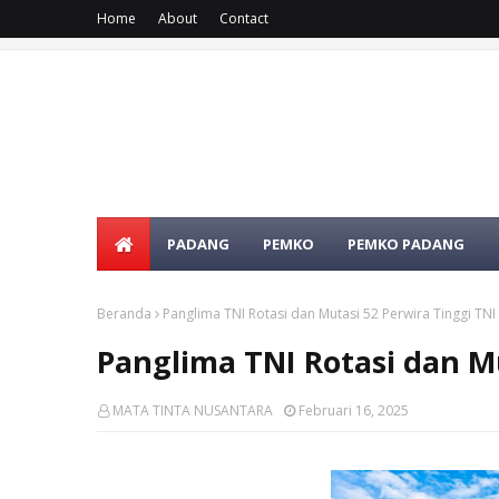
Home
About
Contact
PADANG
PEMKO
PEMKO PADANG
Beranda
Panglima TNI Rotasi dan Mutasi 52 Perwira Tinggi TNI
Panglima TNI Rotasi dan Mu
MATA TINTA NUSANTARA
Februari 16, 2025