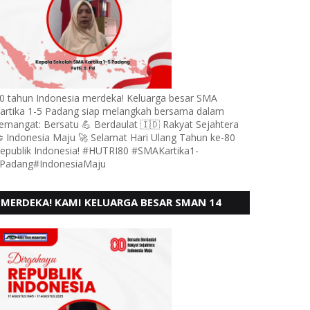
0 tahun Indonesia merdeka! Keluarga besar SMA
artika 1-5 Padang siap melangkah bersama dalam
emangat: Bersatu 💪 Berdaulat 🇮🇩 Rakyat Sejahtera
 Indonesia Maju 🚀 Selamat Hari Ulang Tahun ke-80
epublik Indonesia! #HUTRI80 #SMAKartika1-
Padang#IndonesiaMaju
MERDEKA! KAMI KELUARGA BESAR SMAN 14
PADANG, MENGUCAPKAN HUT RI KE - 80,