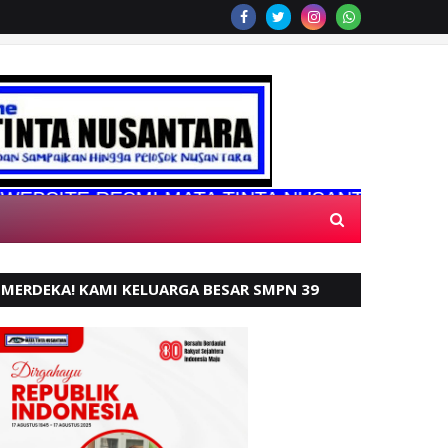
E RESMI MATA TINTA NUSANTARA
MERDEKA! KAMI KELUARGA BESAR SMPN 39
PADANG, MENGUCAPKAN HUT RI KE - 80,