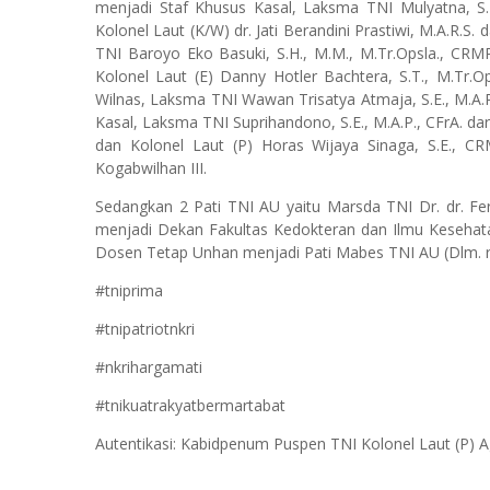
menjadi Staf Khusus Kasal, Laksma TNI Mulyatna, S.T.
Kolonel Laut (K/W) dr. Jati Berandini Prastiwi, M.A.R.S.
TNI Baroyo Eko Basuki, S.H., M.M., M.Tr.Opsla., CRMP.
Kolonel Laut (E) Danny Hotler Bachtera, S.T., M.Tr.Op
Wilnas, Laksma TNI Wawan Trisatya Atmaja, S.E., M.A.P
Kasal, Laksma TNI Suprihandono, S.E., M.A.P., CFrA. dar
dan Kolonel Laut (P) Horas Wijaya Sinaga, S.E., CR
Kogabwilhan III.
Sedangkan 2 Pati TNI AU yaitu Marsda TNI Dr. dr. Fe
menjadi Dekan Fakultas Kedokteran dan Ilmu Kesehatan
Dosen Tetap Unhan menjadi Pati Mabes TNI AU (Dlm. r
#tniprima
#tnipatriotnkri
#nkrihargamati
#tnikuatrakyatbermartabat
Autentikasi: Kabidpenum Puspen TNI Kolonel Laut (P) 