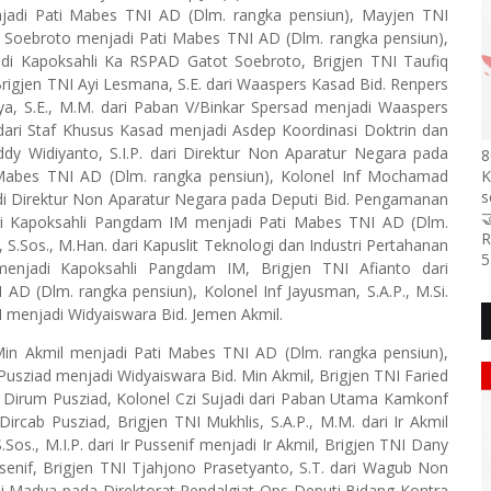
jadi Pati Mabes TNI AD (Dlm. rangka pensiun), Mayjen TNI
t Soebroto menjadi Pati Mabes TNI AD (Dlm. rangka pensiun),
adi Kapoksahli Ka RSPAD Gatot Soebroto, Brigjen TNI Taufiq
igjen TNI Ayi Lesmana, S.E. dari Waaspers Kasad Bid. Renpers
a, S.E., M.M. dari Paban V/Binkar Spersad menjadi Waaspers
P. dari Staf Khusus Kasad menjadi Asdep Koordinasi Doktrin dan
y Widiyanto, S.I.P. dari Direktur Non Aparatur Negara pada
8
Mabes TNI AD (Dlm. rangka pensiun), Kolonel Inf Mochamad
K
s
di Direktur Non Aparatur Negara pada Deputi Bid. Pengamanan

ari Kapoksahli Pangdam IM menjadi Pati Mabes TNI AD (Dlm.
R
 S.Sos., M.Han. dari Kapuslit Teknologi dan Industri Pertahanan
5
njadi Kapoksahli Pangdam IM, Brigjen TNI Afianto dari
AD (Dlm. rangka pensiun), Kolonel Inf Jayusman, S.A.P., M.Si.
 menjadi Widyaiswara Bid. Jemen Akmil.
 Min Akmil menjadi Pati Mabes TNI AD (Dlm. rangka pensiun),
 Pusziad menjadi Widyaiswara Bid. Min Akmil, Brigjen TNI Faried
i Dirum Pusziad, Kolonel Czi Sujadi dari Paban Utama Kamkonf
rcab Pusziad, Brigjen TNI Mukhlis, S.A.P., M.M. dari Ir Akmil
os., M.I.P. dari Ir Pussenif menjadi Ir Akmil, Brigjen TNI Dany
ussenif, Brigjen TNI Tjahjono Prasetyanto, S.T. dari Wagub Non
li Madya pada Direktorat Rendalgiat Ops Deputi Bidang Kontra