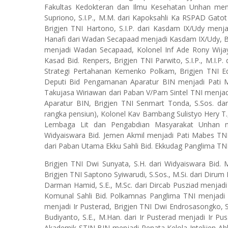
Fakultas Kedokteran dan Ilmu Kesehatan Unhan men
Supriono, S.I.P., M.M. dari Kapoksahli Ka RSPAD Gato
Brigjen TNI Hartono, S.I.P. dari Kasdam IX/Udy menj
Hanafi dari Wadan Secapaad menjadi Kasdam IX/Udy, Br
menjadi Wadan Secapaad, Kolonel Inf Ade Rony Wijay
Kasad Bid. Renpers, Brigjen TNI Parwito, S.I.P., M.I.
Strategi Pertahanan Kemenko Polkam, Brigjen TNI Edd
Deputi Bid Pengamanan Aparatur BIN menjadi Pati 
Takujasa Wiriawan dari Paban V/Pam Sintel TNI menja
Aparatur BIN, Brigjen TNI Senmart Tonda, S.Sos. d
rangka pensiun), Kolonel Kav Bambang Sulistyo Hery T.,
Lembaga Lit dan Pengabdian Masyarakat Unhan me
Widyaiswara Bid. Jemen Akmil menjadi Pati Mabes TNI 
dari Paban Utama Ekku Sahli Bid. Ekkudag Panglima TNI
Brigjen TNI Dwi Sunyata, S.H. dari Widyaiswara Bid.
Brigjen TNI Saptono Syiwarudi, S.Sos., M.Si. dari Dirum
Darman Hamid, S.E., M.Sc. dari Dircab Pusziad menjad
Komunal Sahli Bid. Polkamnas Panglima TNI menjadi Di
menjadi Ir Pusterad, Brigjen TNI Dwi Endrosasongko, S.S
Budiyanto, S.E., M.Han. dari Ir Pusterad menjadi Ir P
Akademik STIN BIN menjadi Penata Kelola Intelijen Ah