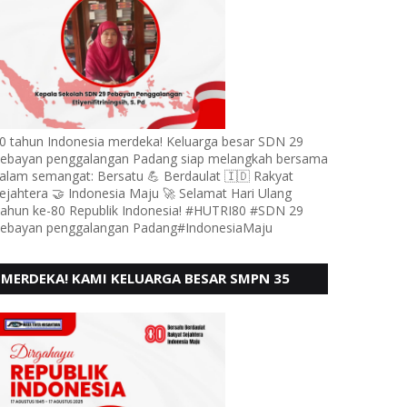
0 tahun Indonesia merdeka! Keluarga besar SDN 29
ebayan penggalangan Padang siap melangkah bersama
alam semangat: Bersatu 💪 Berdaulat 🇮🇩 Rakyat
ejahtera 🤝 Indonesia Maju 🚀 Selamat Hari Ulang
ahun ke-80 Republik Indonesia! #HUTRI80 #SDN 29
ebayan penggalangan Padang#IndonesiaMaju
MERDEKA! KAMI KELUARGA BESAR SMPN 35
PADANG, MENGUCAPKAN HUT RI KE - 80