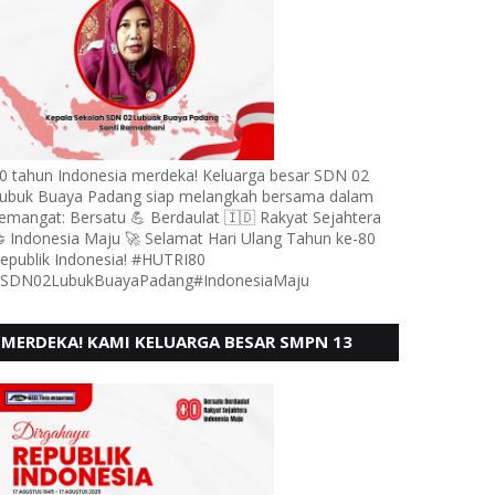
0 tahun Indonesia merdeka! Keluarga besar SDN 02
ubuk Buaya Padang siap melangkah bersama dalam
emangat: Bersatu 💪 Berdaulat 🇮🇩 Rakyat Sejahtera
 Indonesia Maju 🚀 Selamat Hari Ulang Tahun ke-80
epublik Indonesia! #HUTRI80
SDN02LubukBuayaPadang#IndonesiaMaju
MERDEKA! KAMI KELUARGA BESAR SMPN 13
PADANG, MENGUCAPKAN HUT RI KE - 80