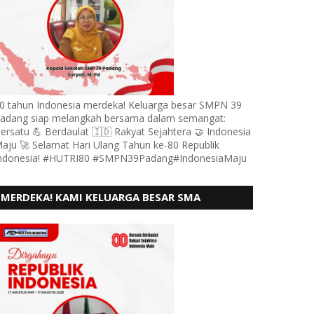
0 tahun Indonesia merdeka! Keluarga besar SMPN 39
adang siap melangkah bersama dalam semangat:
ersatu 💪 Berdaulat 🇮🇩 Rakyat Sejahtera 🤝 Indonesia
aju 🚀 Selamat Hari Ulang Tahun ke-80 Republik
ndonesia! #HUTRI80 #SMPN39Padang#IndonesiaMaju
MERDEKA! KAMI KELUARGA BESAR SMA
KARTIKA 1-5 PADANG, MENGUCAPKAN HUT RI
KE - 80, MOTO" BERSATU BERD