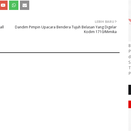
LEBIH BARU
all
Dandim Pimpin Upacara Bendera Tujuh Belasan Yang Digelar
Kodim 1710/Mimika
8
P
d
S
T
P