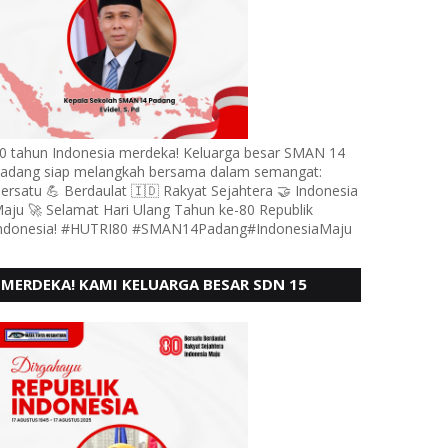
0 tahun Indonesia merdeka! Keluarga besar SMAN 14
adang siap melangkah bersama dalam semangat:
ersatu 💪 Berdaulat 🇮🇩 Rakyat Sejahtera 🤝 Indonesia
aju 🚀 Selamat Hari Ulang Tahun ke-80 Republik
ndonesia! #HUTRI80 #SMAN14Padang#IndonesiaMaju
MERDEKA! KAMI KELUARGA BESAR SDN 15
ANDURING PADANG, MENGUCAPKAN HUT RI KE
- 80