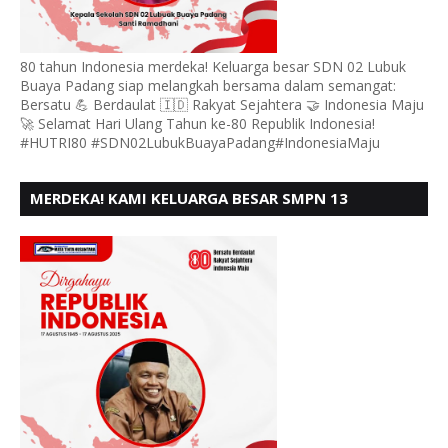
80 tahun Indonesia merdeka! Keluarga besar SDN 02 Lubuk
Buaya Padang siap melangkah bersama dalam semangat:
Bersatu 💪 Berdaulat 🇮🇩 Rakyat Sejahtera 🤝 Indonesia Maju
🚀 Selamat Hari Ulang Tahun ke-80 Republik Indonesia!
#HUTRI80 #SDN02LubukBuayaPadang#IndonesiaMaju
MERDEKA! KAMI KELUARGA BESAR SMPN 13
PADANG, MENGUCAPKAN HUT RI KE - 80