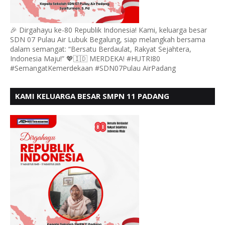
🎉 Dirgahayu ke-80 Republik Indonesia! Kami, keluarga besar
SDN 07 Pulau Air Lubuk Begalung, siap melangkah bersama
dalam semangat: “Bersatu Berdaulat, Rakyat Sejahtera,
Indonesia Maju!” 💖🇮🇩 MERDEKA! #HUTRI80
#SemangatKemerdekaan #SDN07Pulau AirPadang
KAMI KELUARGA BESAR SMPN 11 PADANG
MENGUCAPKAN HUT RI KE - 80, MOTO" BERSATU
BERDAULAT