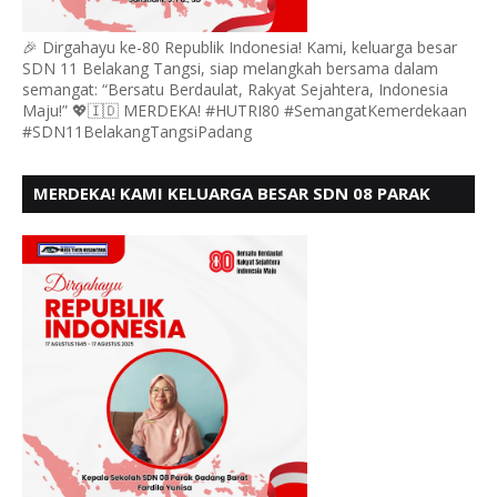
🎉 Dirgahayu ke-80 Republik Indonesia! Kami, keluarga besar
SDN 11 Belakang Tangsi, siap melangkah bersama dalam
semangat: “Bersatu Berdaulat, Rakyat Sejahtera, Indonesia
Maju!” 💖🇮🇩 MERDEKA! #HUTRI80 #SemangatKemerdekaan
#SDN11BelakangTangsiPadang
MERDEKA! KAMI KELUARGA BESAR SDN 08 PARAK
GADANG BARAT PADANG MENGUCAPKAN HUT RI KE
- 80,