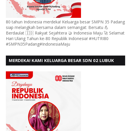
80 tahun Indonesia merdeka! Keluarga besar SMPN 35 Padang
siap melangkah bersama dalam semangat: Bersatu 💪
Berdaulat 🇮🇩 Rakyat Sejahtera 🤝 Indonesia Maju 🚀 Selamat
Hari Ulang Tahun ke-80 Republik Indonesia! #HUTRI80
#SMPN35Padang#IndonesiaMaju
MERDEKA! KAMI KELUARGA BESAR SDN 02 LUBUK
BUAYA KOTO TANGGAH PADANG, MENGUCAPKAN
HUT RI KE - 80,