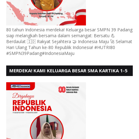
80 tahun Indonesia merdeka! Keluarga besar SMPN 39 Padang
siap melangkah bersama dalam semangat: Bersatu 💪
Berdaulat 🇮🇩 Rakyat Sejahtera 🤝 Indonesia Maju 🚀 Selamat
Hari Ulang Tahun ke-80 Republik Indonesia! #HUTRI80
#SMPN39Padang#IndonesiaMaju
MERDEKA! KAMI KELUARGA BESAR SMA KARTIKA 1-5
PADANG, MENGUCAPKAN HUT RI KE - 80, MOTO"
BERSATU BERD