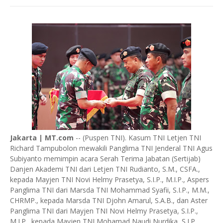
Jakarta | MT.com
-- (Puspen TNI). Kasum TNI Letjen TNI
Richard Tampubolon mewakili Panglima TNI Jenderal TNI Agus
Subiyanto memimpin acara Serah Terima Jabatan (Sertijab)
Danjen Akademi TNI dari Letjen TNI Rudianto, S.M., CSFA.,
kepada Mayjen TNI Novi Helmy Prasetya, S.I.P., M.I.P., Aspers
Panglima TNI dari Marsda TNI Mohammad Syafii, S.I.P., M.M.,
CHRMP., kepada Marsda TNI Djohn Amarul, S.A.B., dan Aster
Panglima TNI dari Mayjen TNI Novi Helmy Prasetya, S.I.P.,
M.I.P., kepada Mayjen TNI Mohamad Naudi Nurdika, S.I.P.,