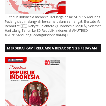
80 tahun Indonesia merdeka! Keluarga besar SDN 15 Anduring
Padang siap melangkah bersama dalam semangat: Bersatu 💪
Berdaulat 🇮🇩 Rakyat Sejahtera 🤝 Indonesia Maju 🚀 Selamat
Hari Ulang Tahun ke-80 Republik Indonesia! #HUTRI80
#SDN15AnduringPadang#IndonesiaMaju
MERDEKA! KAMI KELUARGA BESAR SDN 29 PEBAYAN
PENGGALANGAN PADANG, MENGUCAPKAN HUT RI
KE - 80