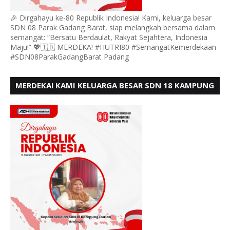
🎉 Dirgahayu ke-80 Republik Indonesia! Kami, keluarga besar
SDN 08 Parak Gadang Barat, siap melangkah bersama dalam
semangat: “Bersatu Berdaulat, Rakyat Sejahtera, Indonesia
Maju!” 💖🇮🇩 MERDEKA! #HUTRI80 #SemangatKemerdekaan
#SDN08ParakGadangBarat Padang
MERDEKA! KAMI KELUARGA BESAR SDN 18 KAMPUNG
DURIAN MENGUCAPKAN HUT RI KE - 80,