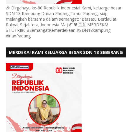
🎉 Dirgahayu ke-80 Republik Indonesia! Kami, keluarga besar
SDN 18 Kampung Durian Padang Timur Padang, siap
melangkah bersama dalam semangat: “Bersatu Berdaulat,
Rakyat Sejahtera, Indonesia Maju!” 💖🇮🇩 MERDEKA!
#HUTRI80 #SemangatKemerdekaan #SDN18kampung
dirianPadang
MERDEKA! KAMI KELUARGA BESAR SDN 13 SEBERANG
PADANG UTARA MENGUCAPKAN HUT RI KE - 80,