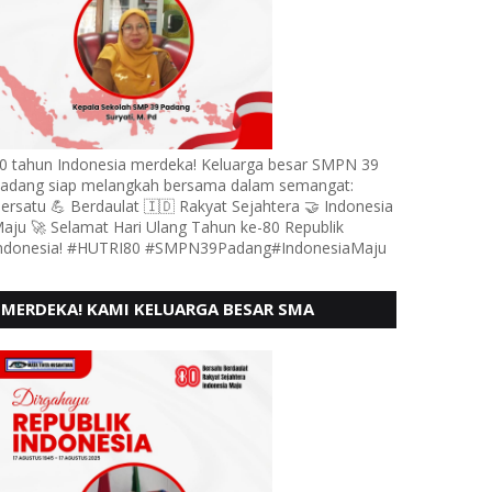
0 tahun Indonesia merdeka! Keluarga besar SMPN 39
adang siap melangkah bersama dalam semangat:
ersatu 💪 Berdaulat 🇮🇩 Rakyat Sejahtera 🤝 Indonesia
aju 🚀 Selamat Hari Ulang Tahun ke-80 Republik
ndonesia! #HUTRI80 #SMPN39Padang#IndonesiaMaju
MERDEKA! KAMI KELUARGA BESAR SMA
KARTIKA 1-5 PADANG, MENGUCAPKAN HUT RI
KE - 80, MOTO" BERSATU BERD