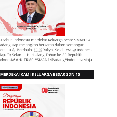
0 tahun Indonesia merdeka! Keluarga besar SMAN 14
adang siap melangkah bersama dalam semangat:
ersatu 💪 Berdaulat 🇮🇩 Rakyat Sejahtera 🤝 Indonesia
aju 🚀 Selamat Hari Ulang Tahun ke-80 Republik
ndonesia! #HUTRI80 #SMAN14Padang#IndonesiaMaju
MERDEKA! KAMI KELUARGA BESAR SDN 15
ANDURING PADANG, MENGUCAPKAN HUT RI KE
- 80