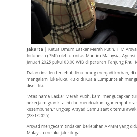
Jakarta
| Ketua Umum Laskar Merah Putih, H.M Arsya
Indonesia (PMI) oleh otoritas Maritim Malaysia, Agen
Januari 2025 pukul 03.00 WIB di perairan Tanjung Rhu, 
Dalam insiden tersebut, lima orang menjadi korban, di
mengalami luka-luka. KBRI di Kuala Lumpur telah mengi
diselidiki.
"Atas nama Laskar Merah Putih, kami mengucapkan tur
pekerja migran kita ini dan mendoakan agar empat orang
kesembuhan," ungkap Arsyad Cannu saat ditemui awak 
(28/1/2025).
Arsyad mengecam tindakan berlebihan APMM yang diduga
Malaysia melalui jalur ilegal.