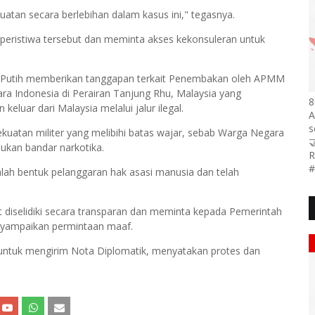
tan secara berlebihan dalam kasus ini," tegasnya.
eristiwa tersebut dan meminta akses kekonsuleran untuk
 Putih memberikan tanggapan terkait Penembakan oleh APMM
a Indonesia di Perairan Tanjung Rhu, Malaysia yang
8
luar dari Malaysia melalui jalur ilegal.
A
s
atan militer yang melibihi batas wajar, sebab Warga Negara

bukan bandar narkotika.
R
#
lah bentuk pelanggaran hak asasi manusia dan telah
 diselidiki secara transparan dan meminta kepada Pemerintah
nyampaikan permintaan maaf.
untuk mengirim Nota Diplomatik, menyatakan protes dan