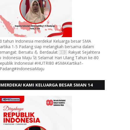
0 tahun Indonesia merdeka! Keluarga besar SMA
artika 1-5 Padang siap melangkah bersama dalam
emangat: Bersatu 💪 Berdaulat 🇮🇩 Rakyat Sejahtera
 Indonesia Maju 🚀 Selamat Hari Ulang Tahun ke-80
epublik Indonesia! #HUTRI80 #SMAKartika1-
Padang#IndonesiaMaju
MERDEKA! KAMI KELUARGA BESAR SMAN 14
PADANG, MENGUCAPKAN HUT RI KE - 80,