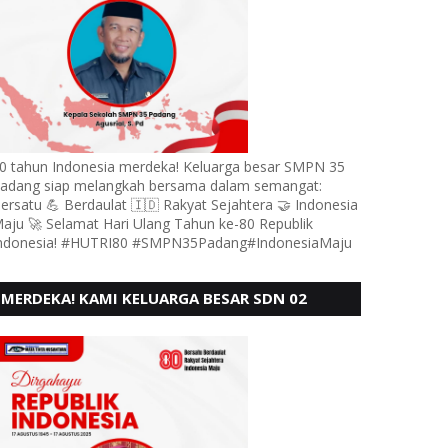
0 tahun Indonesia merdeka! Keluarga besar SMPN 35
adang siap melangkah bersama dalam semangat:
ersatu 💪 Berdaulat 🇮🇩 Rakyat Sejahtera 🤝 Indonesia
aju 🚀 Selamat Hari Ulang Tahun ke-80 Republik
ndonesia! #HUTRI80 #SMPN35Padang#IndonesiaMaju
MERDEKA! KAMI KELUARGA BESAR SDN 02
LUBUK BUAYA KOTO TANGGAH PADANG,
MENGUCAPKAN HUT RI KE - 80,