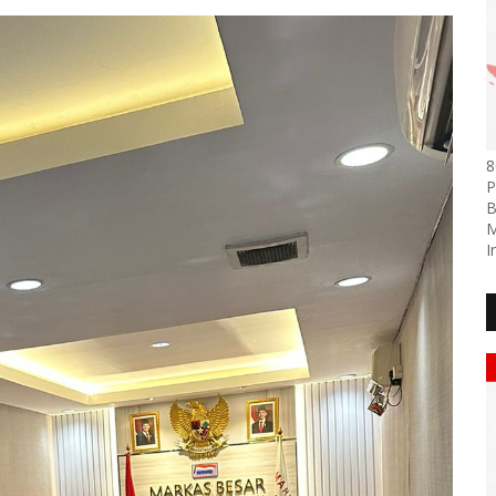
8
P
B
M
I