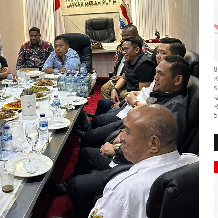
8
K
s

R
5