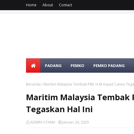
Home
About
Contact
PADANG
PEMKO
PEMKO PADANG
Beranda
Maritim Malaysia Tembak PMI, H.M Asyad Cannu Tegas
Maritim Malaysia Tembak 
Tegaskan Hal Ini
ADMIN UTAMA
Januari 28, 2025