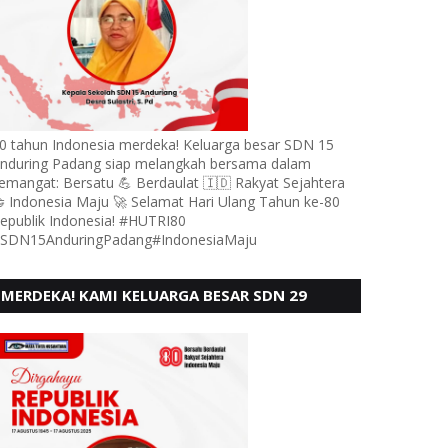
0 tahun Indonesia merdeka! Keluarga besar SDN 15
nduring Padang siap melangkah bersama dalam
emangat: Bersatu 💪 Berdaulat 🇮🇩 Rakyat Sejahtera
 Indonesia Maju 🚀 Selamat Hari Ulang Tahun ke-80
epublik Indonesia! #HUTRI80
SDN15AnduringPadang#IndonesiaMaju
MERDEKA! KAMI KELUARGA BESAR SDN 29
PEBAYAN PENGGALANGAN PADANG,
MENGUCAPKAN HUT RI KE - 80