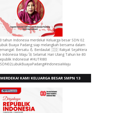
0 tahun Indonesia merdeka! Keluarga besar SDN 02
ubuk Buaya Padang siap melangkah bersama dalam
emangat: Bersatu 💪 Berdaulat 🇮🇩 Rakyat Sejahtera
 Indonesia Maju 🚀 Selamat Hari Ulang Tahun ke-80
epublik Indonesia! #HUTRI80
SDN02LubukBuayaPadang#IndonesiaMaju
MERDEKA! KAMI KELUARGA BESAR SMPN 13
PADANG, MENGUCAPKAN HUT RI KE - 80