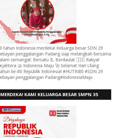
0 tahun Indonesia merdeka! Keluarga besar SDN 29
ebayan penggalangan Padang siap melangkah bersama
alam semangat: Bersatu 💪 Berdaulat 🇮🇩 Rakyat
ejahtera 🤝 Indonesia Maju 🚀 Selamat Hari Ulang
ahun ke-80 Republik Indonesia! #HUTRI80 #SDN 29
ebayan penggalangan Padang#IndonesiaMaju
MERDEKA! KAMI KELUARGA BESAR SMPN 35
PADANG, MENGUCAPKAN HUT RI KE - 80