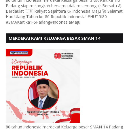
80 tahun Indonesia merdeka! Keluarga besar SMA Kartika 1-5
Padang siap melangkah bersama dalam semangat: Bersatu 💪
Berdaulat 🇮🇩 Rakyat Sejahtera 🤝 Indonesia Maju 🚀 Selamat
Hari Ulang Tahun ke-80 Republik Indonesia! #HUTRI80
#SMAKartika1-5Padang#IndonesiaMaju
MERDEKA! KAMI KELUARGA BESAR SMAN 14
PADANG, MENGUCAPKAN HUT RI KE - 80,
80 tahun Indonesia merdeka! Keluarga besar SMAN 14 Padang