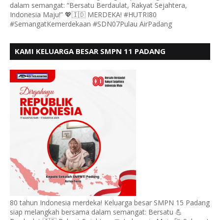
dalam semangat: “Bersatu Berdaulat, Rakyat Sejahtera,
Indonesia Maju!” 💖🇮🇩 MERDEKA! #HUTRI80
#SemangatKemerdekaan #SDN07Pulau AirPadang
KAMI KELUARGA BESAR SMPN 11 PADANG
MENGUCAPKAN HUT RI KE - 80, MOTO" BERSATU
BERDAULAT
80 tahun Indonesia merdeka! Keluarga besar SMPN 15 Padang
siap melangkah bersama dalam semangat: Bersatu 💪