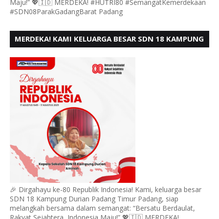
Maju!” 💖🇮🇩 MERDEKA! #HUTRI80 #SemangatKemerdekaan
#SDN08ParakGadangBarat Padang
MERDEKA! KAMI KELUARGA BESAR SDN 18 KAMPUNG
DURIAN MENGUCAPKAN HUT RI KE - 80,
🎉 Dirgahayu ke-80 Republik Indonesia! Kami, keluarga besar
SDN 18 Kampung Durian Padang Timur Padang, siap
melangkah bersama dalam semangat: “Bersatu Berdaulat,
Rakyat Sejahtera, Indonesia Maju!” 💖🇮🇩 MERDEKA!