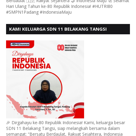
Berdaulat 🇮🇩 Rakyat Sejahtera 🤝 Indonesia Maju 🚀 Selamat
Hari Ulang Tahun ke-80 Republik Indonesia! #HUTRI80
#SMPN1Padang #IndonesiaMaju
KAMI KELUARGA SDN 11 BELAKANG TANGSI
MENGUCAPKAN HUT RI KE 80
🎉 Dirgahayu ke-80 Republik Indonesia! Kami, keluarga besar
SDN 11 Belakang Tangsi, siap melangkah bersama dalam
semangat: “Bersatu Berdaulat, Rakyat Sejahtera, Indonesia