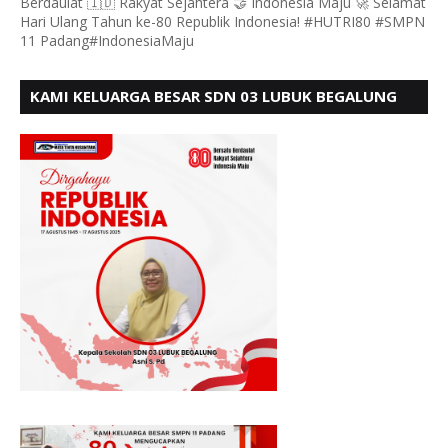
Berdaulat 🇮🇩 Rakyat Sejahtera 🤝 Indonesia Maju 🚀 Selamat
Hari Ulang Tahun ke-80 Republik Indonesia! #HUTRI80 #SMPN
11 Padang#IndonesiaMaju
KAMI KELUARGA BESAR SDN 03 LUBUK BEGALUNG
MENGUCAPKAN SELAMAT HUT RI KE - 80