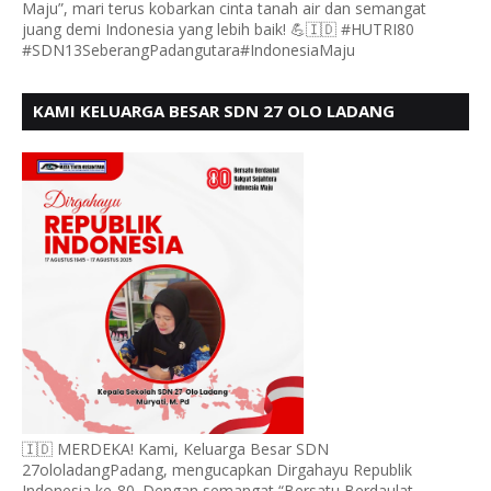
Maju”, mari terus kobarkan cinta tanah air dan semangat
juang demi Indonesia yang lebih baik! 💪🇮🇩 #HUTRI80
#SDN13SeberangPadangutara#IndonesiaMaju
KAMI KELUARGA BESAR SDN 27 OLO LADANG
UCAPKAN HUT RI KE 80
🇮🇩 MERDEKA! Kami, Keluarga Besar SDN
27ololadangPadang, mengucapkan Dirgahayu Republik
Indonesia ke-80. Dengan semangat “Bersatu Berdaulat,