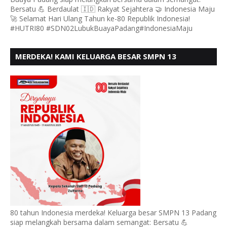
Bersatu 💪 Berdaulat 🇮🇩 Rakyat Sejahtera 🤝 Indonesia Maju
🚀 Selamat Hari Ulang Tahun ke-80 Republik Indonesia!
#HUTRI80 #SDN02LubukBuayaPadang#IndonesiaMaju
MERDEKA! KAMI KELUARGA BESAR SMPN 13
PADANG, MENGUCAPKAN HUT RI KE - 80
80 tahun Indonesia merdeka! Keluarga besar SMPN 13 Padang
siap melangkah bersama dalam semangat: Bersatu 💪