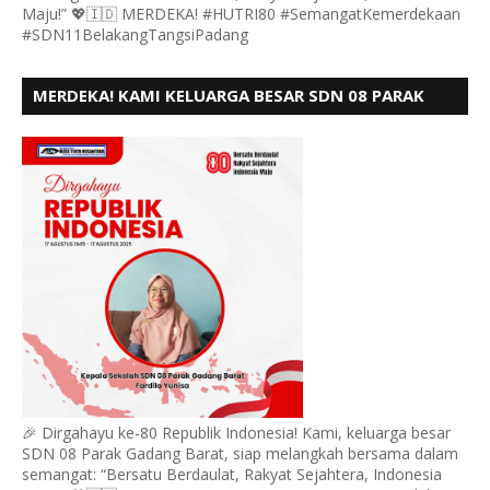
Maju!” 💖🇮🇩 MERDEKA! #HUTRI80 #SemangatKemerdekaan
#SDN11BelakangTangsiPadang
MERDEKA! KAMI KELUARGA BESAR SDN 08 PARAK
GADANG BARAT PADANG MENGUCAPKAN HUT RI KE
- 80,
🎉 Dirgahayu ke-80 Republik Indonesia! Kami, keluarga besar
SDN 08 Parak Gadang Barat, siap melangkah bersama dalam
semangat: “Bersatu Berdaulat, Rakyat Sejahtera, Indonesia