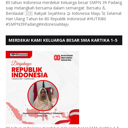
80 tahun Indonesia merdeka! Keluarga besar SMPN 39 Padang
siap melangkah bersama dalam semangat: Bersatu 💪
Berdaulat 🇮🇩 Rakyat Sejahtera 🤝 Indonesia Maju 🚀 Selamat
Hari Ulang Tahun ke-80 Republik Indonesia! #HUTRI80
#SMPN39Padang#IndonesiaMaju
MERDEKA! KAMI KELUARGA BESAR SMA KARTIKA 1-5
PADANG, MENGUCAPKAN HUT RI KE - 80, MOTO"
BERSATU BERD