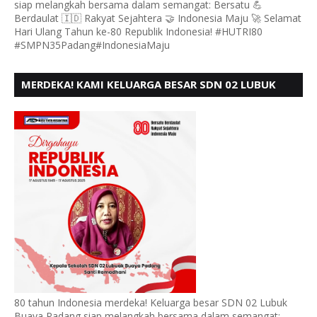
siap melangkah bersama dalam semangat: Bersatu 💪
Berdaulat 🇮🇩 Rakyat Sejahtera 🤝 Indonesia Maju 🚀 Selamat
Hari Ulang Tahun ke-80 Republik Indonesia! #HUTRI80
#SMPN35Padang#IndonesiaMaju
MERDEKA! KAMI KELUARGA BESAR SDN 02 LUBUK
BUAYA KOTO TANGGAH PADANG, MENGUCAPKAN
HUT RI KE - 80,
80 tahun Indonesia merdeka! Keluarga besar SDN 02 Lubuk
Buaya Padang siap melangkah bersama dalam semangat: