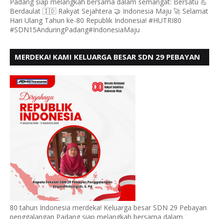
Padang siap melangkah bersama dalam semangat: Bersatu 💪
Berdaulat 🇮🇩 Rakyat Sejahtera 🤝 Indonesia Maju 🚀 Selamat
Hari Ulang Tahun ke-80 Republik Indonesia! #HUTRI80
#SDN15AnduringPadang#IndonesiaMaju
MERDEKA! KAMI KELUARGA BESAR SDN 29 PEBAYAN
PENGGALANGAN PADANG, MENGUCAPKAN HUT RI
KE - 80
80 tahun Indonesia merdeka! Keluarga besar SDN 29 Pebayan
penggalangan Padang siap melangkah bersama dalam