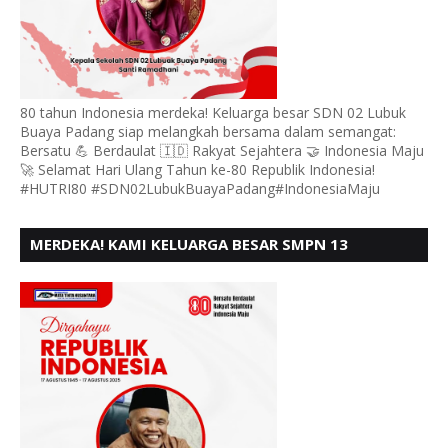
80 tahun Indonesia merdeka! Keluarga besar SDN 02 Lubuk
Buaya Padang siap melangkah bersama dalam semangat:
Bersatu 💪 Berdaulat 🇮🇩 Rakyat Sejahtera 🤝 Indonesia Maju
🚀 Selamat Hari Ulang Tahun ke-80 Republik Indonesia!
#HUTRI80 #SDN02LubukBuayaPadang#IndonesiaMaju
MERDEKA! KAMI KELUARGA BESAR SMPN 13
PADANG, MENGUCAPKAN HUT RI KE - 80