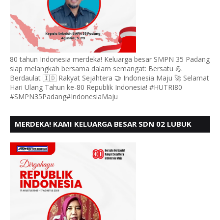
80 tahun Indonesia merdeka! Keluarga besar SMPN 35 Padang
siap melangkah bersama dalam semangat: Bersatu 💪
Berdaulat 🇮🇩 Rakyat Sejahtera 🤝 Indonesia Maju 🚀 Selamat
Hari Ulang Tahun ke-80 Republik Indonesia! #HUTRI80
#SMPN35Padang#IndonesiaMaju
MERDEKA! KAMI KELUARGA BESAR SDN 02 LUBUK
BUAYA KOTO TANGGAH PADANG, MENGUCAPKAN
HUT RI KE - 80,