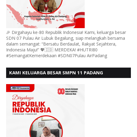
🎉 Dirgahayu ke-80 Republik Indonesia! Kami, keluarga besar
SDN 07 Pulau Air Lubuk Begalung, siap melangkah bersama
dalam semangat: “Bersatu Berdaulat, Rakyat Sejahtera,
Indonesia Maju!” 💖🇮🇩 MERDEKA! #HUTRI80
#SemangatKemerdekaan #SDN07Pulau AirPadang
KAMI KELUARGA BESAR SMPN 11 PADANG
MENGUCAPKAN HUT RI KE - 80, MOTO" BERSATU
BERDAULAT