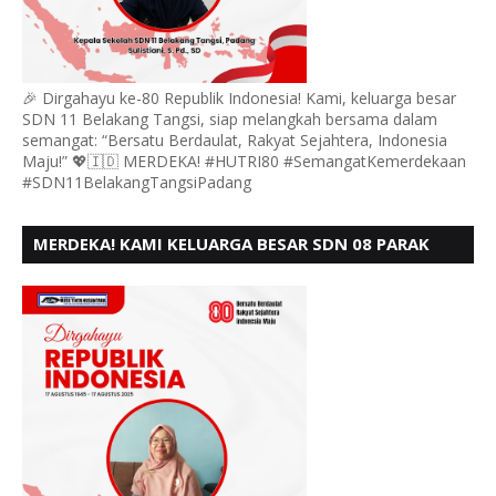
🎉 Dirgahayu ke-80 Republik Indonesia! Kami, keluarga besar
SDN 11 Belakang Tangsi, siap melangkah bersama dalam
semangat: “Bersatu Berdaulat, Rakyat Sejahtera, Indonesia
Maju!” 💖🇮🇩 MERDEKA! #HUTRI80 #SemangatKemerdekaan
#SDN11BelakangTangsiPadang
MERDEKA! KAMI KELUARGA BESAR SDN 08 PARAK
GADANG BARAT PADANG MENGUCAPKAN HUT RI KE
- 80,