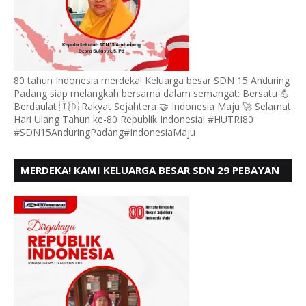
80 tahun Indonesia merdeka! Keluarga besar SDN 15 Anduring
Padang siap melangkah bersama dalam semangat: Bersatu 💪
Berdaulat 🇮🇩 Rakyat Sejahtera 🤝 Indonesia Maju 🚀 Selamat
Hari Ulang Tahun ke-80 Republik Indonesia! #HUTRI80
#SDN15AnduringPadang#IndonesiaMaju
MERDEKA! KAMI KELUARGA BESAR SDN 29 PEBAYAN
PENGGALANGAN PADANG, MENGUCAPKAN HUT RI
KE - 80