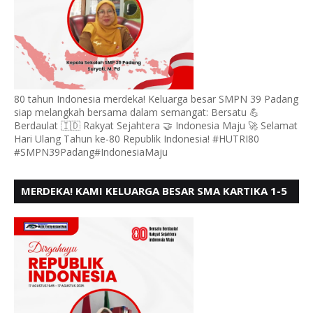
80 tahun Indonesia merdeka! Keluarga besar SMPN 39 Padang
siap melangkah bersama dalam semangat: Bersatu 💪
Berdaulat 🇮🇩 Rakyat Sejahtera 🤝 Indonesia Maju 🚀 Selamat
Hari Ulang Tahun ke-80 Republik Indonesia! #HUTRI80
#SMPN39Padang#IndonesiaMaju
MERDEKA! KAMI KELUARGA BESAR SMA KARTIKA 1-5
PADANG, MENGUCAPKAN HUT RI KE - 80, MOTO"
BERSATU BERD