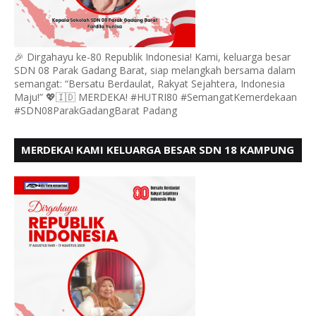
🎉 Dirgahayu ke-80 Republik Indonesia! Kami, keluarga besar
SDN 08 Parak Gadang Barat, siap melangkah bersama dalam
semangat: “Bersatu Berdaulat, Rakyat Sejahtera, Indonesia
Maju!” 💖🇮🇩 MERDEKA! #HUTRI80 #SemangatKemerdekaan
#SDN08ParakGadangBarat Padang
MERDEKA! KAMI KELUARGA BESAR SDN 18 KAMPUNG
DURIAN MENGUCAPKAN HUT RI KE - 80,