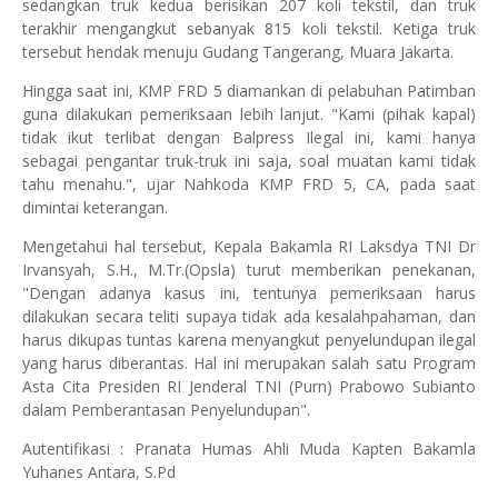
sedangkan truk kedua berisikan 207 koli tekstil, dan truk
terakhir mengangkut sebanyak 815 koli tekstil. Ketiga truk
tersebut hendak menuju Gudang Tangerang, Muara Jakarta.
Hingga saat ini, KMP FRD 5 diamankan di pelabuhan Patimban
guna dilakukan pemeriksaan lebih lanjut. "Kami (pihak kapal)
tidak ikut terlibat dengan Balpress Ilegal ini, kami hanya
sebagai pengantar truk-truk ini saja, soal muatan kami tidak
tahu menahu.", ujar Nahkoda KMP FRD 5, CA, pada saat
dimintai keterangan.
Mengetahui hal tersebut, Kepala Bakamla RI Laksdya TNI Dr
Irvansyah, S.H., M.Tr.(Opsla) turut memberikan penekanan,
"Dengan adanya kasus ini, tentunya pemeriksaan harus
dilakukan secara teliti supaya tidak ada kesalahpahaman, dan
harus dikupas tuntas karena menyangkut penyelundupan ilegal
yang harus diberantas. Hal ini merupakan salah satu Program
Asta Cita Presiden RI Jenderal TNI (Purn) Prabowo Subianto
dalam Pemberantasan Penyelundupan".
Autentifikasi : Pranata Humas Ahli Muda Kapten Bakamla
Yuhanes Antara, S.Pd