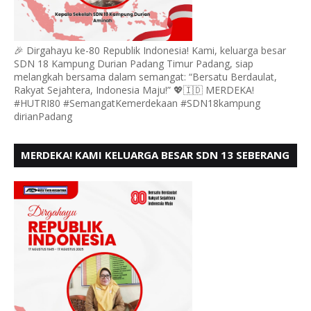
🎉 Dirgahayu ke-80 Republik Indonesia! Kami, keluarga besar
SDN 18 Kampung Durian Padang Timur Padang, siap
melangkah bersama dalam semangat: “Bersatu Berdaulat,
Rakyat Sejahtera, Indonesia Maju!” 💖🇮🇩 MERDEKA!
#HUTRI80 #SemangatKemerdekaan #SDN18kampung
dirianPadang
MERDEKA! KAMI KELUARGA BESAR SDN 13 SEBERANG
PADANG UTARA MENGUCAPKAN HUT RI KE - 80,