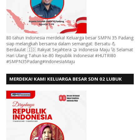
80 tahun Indonesia merdeka! Keluarga besar SMPN 35 Padang
siap melangkah bersama dalam semangat: Bersatu 💪
Berdaulat 🇮🇩 Rakyat Sejahtera 🤝 Indonesia Maju 🚀 Selamat
Hari Ulang Tahun ke-80 Republik Indonesia! #HUTRI80
#SMPN35Padang#IndonesiaMaju
MERDEKA! KAMI KELUARGA BESAR SDN 02 LUBUK
BUAYA KOTO TANGGAH PADANG, MENGUCAPKAN
HUT RI KE - 80,