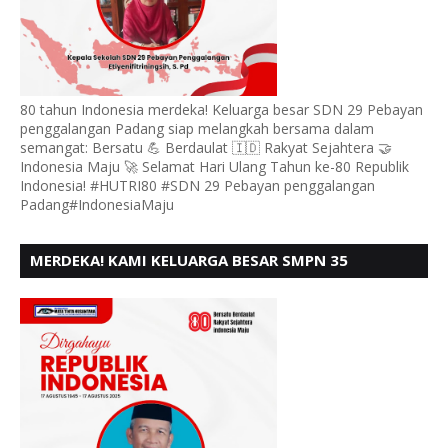
80 tahun Indonesia merdeka! Keluarga besar SDN 29 Pebayan
penggalangan Padang siap melangkah bersama dalam
semangat: Bersatu 💪 Berdaulat 🇮🇩 Rakyat Sejahtera 🤝
Indonesia Maju 🚀 Selamat Hari Ulang Tahun ke-80 Republik
Indonesia! #HUTRI80 #SDN 29 Pebayan penggalangan
Padang#IndonesiaMaju
MERDEKA! KAMI KELUARGA BESAR SMPN 35
PADANG, MENGUCAPKAN HUT RI KE - 80