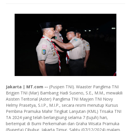
Jakarta | MT.com --
(Puspen TNI). Waaster Panglima TNI
Brigjen TNI (Mar) Bambang Hadi Suseno, S.E., M.M., mewakili
Asisten Teritorial (Aster) Panglima TNI Mayjen TNI Novy
Helmy Prasetya, S.I.P., M.I.P., secara resmi menutup Kursus
Pembina Pramuka Mahir Tingkat Lanjutan (KML) Trisaka TNI
TA 2024 yang telah berlangsung selama 7 (tujuh) hari,
bertempat di Bumi Perkemahan dan Graha Wisata Pramuka
(Buperta) Cibubur, Jakarta Timur, Sabtu (07/12/2024) malam.