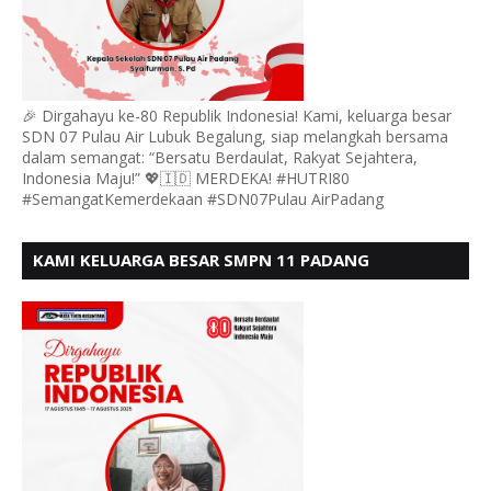
🎉 Dirgahayu ke-80 Republik Indonesia! Kami, keluarga besar
SDN 07 Pulau Air Lubuk Begalung, siap melangkah bersama
dalam semangat: “Bersatu Berdaulat, Rakyat Sejahtera,
Indonesia Maju!” 💖🇮🇩 MERDEKA! #HUTRI80
#SemangatKemerdekaan #SDN07Pulau AirPadang
KAMI KELUARGA BESAR SMPN 11 PADANG
MENGUCAPKAN HUT RI KE - 80, MOTO" BERSATU
BERDAULAT