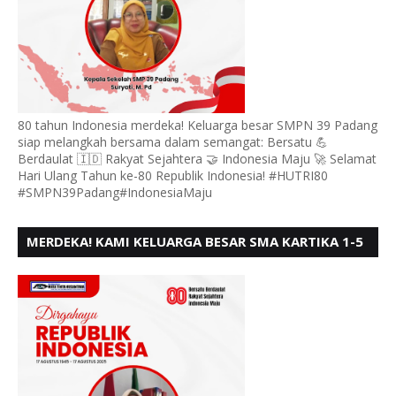
80 tahun Indonesia merdeka! Keluarga besar SMPN 39 Padang
siap melangkah bersama dalam semangat: Bersatu 💪
Berdaulat 🇮🇩 Rakyat Sejahtera 🤝 Indonesia Maju 🚀 Selamat
Hari Ulang Tahun ke-80 Republik Indonesia! #HUTRI80
#SMPN39Padang#IndonesiaMaju
MERDEKA! KAMI KELUARGA BESAR SMA KARTIKA 1-5
PADANG, MENGUCAPKAN HUT RI KE - 80, MOTO"
BERSATU BERD