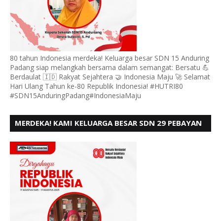
80 tahun Indonesia merdeka! Keluarga besar SDN 15 Anduring
Padang siap melangkah bersama dalam semangat: Bersatu 💪
Berdaulat 🇮🇩 Rakyat Sejahtera 🤝 Indonesia Maju 🚀 Selamat
Hari Ulang Tahun ke-80 Republik Indonesia! #HUTRI80
#SDN15AnduringPadang#IndonesiaMaju
MERDEKA! KAMI KELUARGA BESAR SDN 29 PEBAYAN
PENGGALANGAN PADANG, MENGUCAPKAN HUT RI
KE - 80