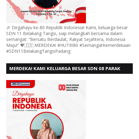
🎉 Dirgahayu ke-80 Republik Indonesia! Kami, keluarga besar
SDN 11 Belakang Tangsi, siap melangkah bersama dalam
semangat: “Bersatu Berdaulat, Rakyat Sejahtera, Indonesia
Maju!” 💖🇮🇩 MERDEKA! #HUTRI80 #SemangatKemerdekaan
#SDN11BelakangTangsiPadang
MERDEKA! KAMI KELUARGA BESAR SDN 08 PARAK
GADANG BARAT PADANG MENGUCAPKAN HUT RI KE
- 80,