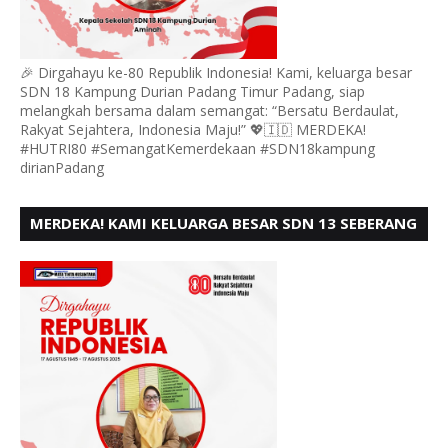
🎉 Dirgahayu ke-80 Republik Indonesia! Kami, keluarga besar
SDN 18 Kampung Durian Padang Timur Padang, siap
melangkah bersama dalam semangat: “Bersatu Berdaulat,
Rakyat Sejahtera, Indonesia Maju!” 💖🇮🇩 MERDEKA!
#HUTRI80 #SemangatKemerdekaan #SDN18kampung
dirianPadang
MERDEKA! KAMI KELUARGA BESAR SDN 13 SEBERANG
PADANG UTARA MENGUCAPKAN HUT RI KE - 80,