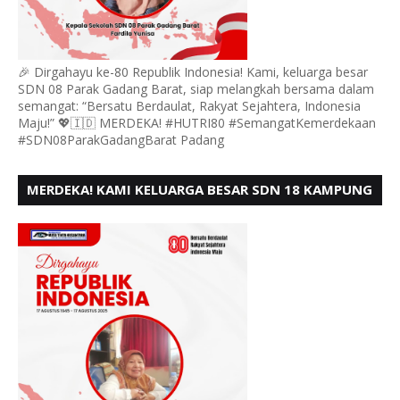
🎉 Dirgahayu ke-80 Republik Indonesia! Kami, keluarga besar
SDN 08 Parak Gadang Barat, siap melangkah bersama dalam
semangat: “Bersatu Berdaulat, Rakyat Sejahtera, Indonesia
Maju!” 💖🇮🇩 MERDEKA! #HUTRI80 #SemangatKemerdekaan
#SDN08ParakGadangBarat Padang
MERDEKA! KAMI KELUARGA BESAR SDN 18 KAMPUNG
DURIAN MENGUCAPKAN HUT RI KE - 80,