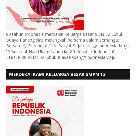
80 tahun Indonesia merdeka! Keluarga besar SDN 02 Lubuk
Buaya Padang siap melangkah bersama dalam semangat:
Bersatu 💪 Berdaulat 🇮🇩 Rakyat Sejahtera 🤝 Indonesia Maju
🚀 Selamat Hari Ulang Tahun ke-80 Republik Indonesia!
#HUTRI80 #SDN02LubukBuayaPadang#IndonesiaMaju
MERDEKA! KAMI KELUARGA BESAR SMPN 13
PADANG, MENGUCAPKAN HUT RI KE - 80