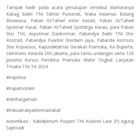
Tampak hadir pada acara penutupan tersebut diantaranya
Kabag Bakti TNI Sdirter Pusterad, Waka Kwarnas Bidang
Binawasa, Paban III/Tahwil Aster Kasad, Paban III/Tahwil
Spotmar Kasal, Paban III/Tahwil Spotdirga Kasau, para Paban
Ster TNI, Aspotmar Dankormar, Pabandya Bakti TNI Ster
Kostrad, Pabandya Puanter Sterdam Jaya, Pabanda Komsos
Ster Kopassus, Kapusdiklatnas Gerakan Pramuka, Ka Buperta,
Sekretaris Kwarda DKI Jakarta, para tamu undangan serta 120
peserta Kursus Pembina Pramuka Mahir Tingkat Lanjutan
Trisaka TNI TA 2024.
#tniprima
#tnipatriotnkri
#nkrihargamati
#tnikuatrakyatbermartabat
Autentikasi : Kabidpenum Puspen TNI Kolonel Laut (P) Agung
Saptoadi