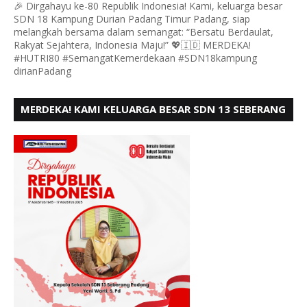
🎉 Dirgahayu ke-80 Republik Indonesia! Kami, keluarga besar
SDN 18 Kampung Durian Padang Timur Padang, siap
melangkah bersama dalam semangat: “Bersatu Berdaulat,
Rakyat Sejahtera, Indonesia Maju!” 💖🇮🇩 MERDEKA!
#HUTRI80 #SemangatKemerdekaan #SDN18kampung
dirianPadang
MERDEKA! KAMI KELUARGA BESAR SDN 13 SEBERANG
PADANG UTARA MENGUCAPKAN HUT RI KE - 80,