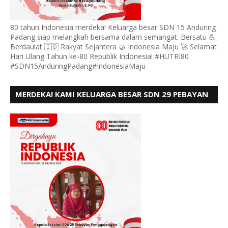
80 tahun Indonesia merdeka! Keluarga besar SDN 15 Anduring
Padang siap melangkah bersama dalam semangat: Bersatu 💪
Berdaulat 🇮🇩 Rakyat Sejahtera 🤝 Indonesia Maju 🚀 Selamat
Hari Ulang Tahun ke-80 Republik Indonesia! #HUTRI80
#SDN15AnduringPadang#IndonesiaMaju
MERDEKA! KAMI KELUARGA BESAR SDN 29 PEBAYAN
PENGGALANGAN PADANG, MENGUCAPKAN HUT RI
KE - 80