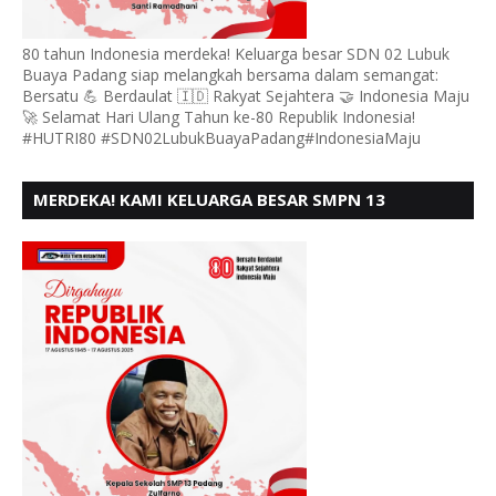
80 tahun Indonesia merdeka! Keluarga besar SDN 02 Lubuk
Buaya Padang siap melangkah bersama dalam semangat:
Bersatu 💪 Berdaulat 🇮🇩 Rakyat Sejahtera 🤝 Indonesia Maju
🚀 Selamat Hari Ulang Tahun ke-80 Republik Indonesia!
#HUTRI80 #SDN02LubukBuayaPadang#IndonesiaMaju
MERDEKA! KAMI KELUARGA BESAR SMPN 13
PADANG, MENGUCAPKAN HUT RI KE - 80