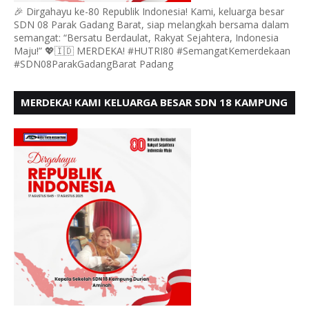
🎉 Dirgahayu ke-80 Republik Indonesia! Kami, keluarga besar
SDN 08 Parak Gadang Barat, siap melangkah bersama dalam
semangat: “Bersatu Berdaulat, Rakyat Sejahtera, Indonesia
Maju!” 💖🇮🇩 MERDEKA! #HUTRI80 #SemangatKemerdekaan
#SDN08ParakGadangBarat Padang
MERDEKA! KAMI KELUARGA BESAR SDN 18 KAMPUNG
DURIAN MENGUCAPKAN HUT RI KE - 80,