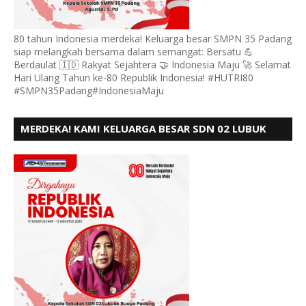
80 tahun Indonesia merdeka! Keluarga besar SMPN 35 Padang
siap melangkah bersama dalam semangat: Bersatu 💪
Berdaulat 🇮🇩 Rakyat Sejahtera 🤝 Indonesia Maju 🚀 Selamat
Hari Ulang Tahun ke-80 Republik Indonesia! #HUTRI80
#SMPN35Padang#IndonesiaMaju
MERDEKA! KAMI KELUARGA BESAR SDN 02 LUBUK
BUAYA KOTO TANGGAH PADANG, MENGUCAPKAN
HUT RI KE - 80,