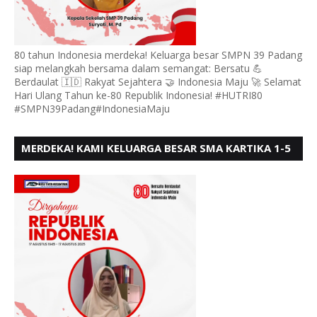
80 tahun Indonesia merdeka! Keluarga besar SMPN 39 Padang
siap melangkah bersama dalam semangat: Bersatu 💪
Berdaulat 🇮🇩 Rakyat Sejahtera 🤝 Indonesia Maju 🚀 Selamat
Hari Ulang Tahun ke-80 Republik Indonesia! #HUTRI80
#SMPN39Padang#IndonesiaMaju
MERDEKA! KAMI KELUARGA BESAR SMA KARTIKA 1-5
PADANG, MENGUCAPKAN HUT RI KE - 80, MOTO"
BERSATU BERD