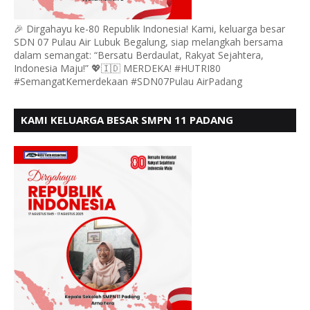
🎉 Dirgahayu ke-80 Republik Indonesia! Kami, keluarga besar
SDN 07 Pulau Air Lubuk Begalung, siap melangkah bersama
dalam semangat: “Bersatu Berdaulat, Rakyat Sejahtera,
Indonesia Maju!” 💖🇮🇩 MERDEKA! #HUTRI80
#SemangatKemerdekaan #SDN07Pulau AirPadang
KAMI KELUARGA BESAR SMPN 11 PADANG
MENGUCAPKAN HUT RI KE - 80, MOTO" BERSATU
BERDAULAT