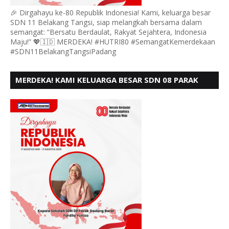
🎉 Dirgahayu ke-80 Republik Indonesia! Kami, keluarga besar
SDN 11 Belakang Tangsi, siap melangkah bersama dalam
semangat: “Bersatu Berdaulat, Rakyat Sejahtera, Indonesia
Maju!” 💖🇮🇩 MERDEKA! #HUTRI80 #SemangatKemerdekaan
#SDN11BelakangTangsiPadang
MERDEKA! KAMI KELUARGA BESAR SDN 08 PARAK
GADANG BARAT PADANG MENGUCAPKAN HUT RI KE
- 80,