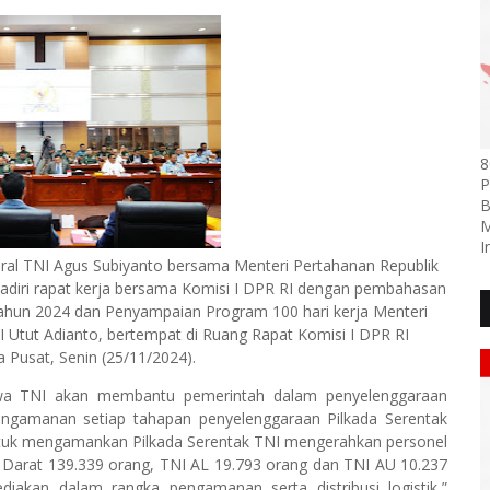
8
P
B
M
I
eral TNI Agus Subiyanto bersama Menteri Pertahanan Republik
hadiri rapat kerja bersama Komisi I DPR RI dengan pembahasan
Tahun 2024 dan Penyampaian Program 100 hari kerja Menteri
I Utut Adianto, bertempat di Ruang Rapat Komisi I DPR RI
 Pusat, Senin (25/11/2024).
wa TNI akan membantu pemerintah dalam penyelenggaraan
ngamanan setiap tahapan penyelenggaraan Pilkada Serentak
Untuk mengamankan Pilkada Serentak TNI mengerahkan personel
n Darat 139.339 orang, TNI AL 19.793 orang dan TNI AU 10.237
ediakan dalam rangka pengamanan serta distribusi logistik,”