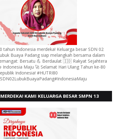
0 tahun Indonesia merdeka! Keluarga besar SDN 02
ubuk Buaya Padang siap melangkah bersama dalam
emangat: Bersatu 💪 Berdaulat 🇮🇩 Rakyat Sejahtera
 Indonesia Maju 🚀 Selamat Hari Ulang Tahun ke-80
epublik Indonesia! #HUTRI80
SDN02LubukBuayaPadang#IndonesiaMaju
MERDEKA! KAMI KELUARGA BESAR SMPN 13
PADANG, MENGUCAPKAN HUT RI KE - 80