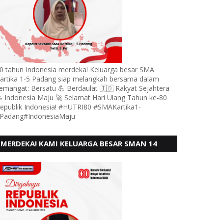
0 tahun Indonesia merdeka! Keluarga besar SMA
artika 1-5 Padang siap melangkah bersama dalam
emangat: Bersatu 💪 Berdaulat 🇮🇩 Rakyat Sejahtera
 Indonesia Maju 🚀 Selamat Hari Ulang Tahun ke-80
epublik Indonesia! #HUTRI80 #SMAKartika1-
Padang#IndonesiaMaju
MERDEKA! KAMI KELUARGA BESAR SMAN 14
PADANG, MENGUCAPKAN HUT RI KE - 80,