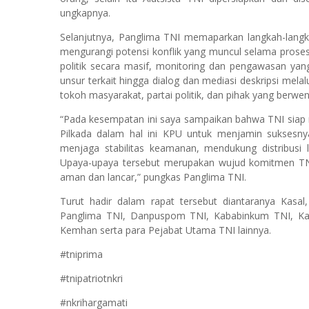
ungkapnya.
Selanjutnya, Panglima TNI memaparkan langkah-langka
mengurangi potensi konflik yang muncul selama prose
politik secara masif, monitoring dan pengawasan yang
unsur terkait hingga dialog dan mediasi deskripsi melal
tokoh masyarakat, partai politik, dan pihak yang berwe
“Pada kesempatan ini saya sampaikan bahwa TNI sia
Pilkada dalam hal ini KPU untuk menjamin suksesny
menjaga stabilitas keamanan, mendukung distribusi l
Upaya-upaya tersebut merupakan wujud komitmen TNI
aman dan lancar,” pungkas Panglima TNI.
Turut hadir dalam rapat tersebut diantaranya Kasa
Panglima TNI, Danpuspom TNI, Kababinkum TNI, Ka
Kemhan serta para Pejabat Utama TNI lainnya.
#tniprima
#tnipatriotnkri
#nkrihargamati