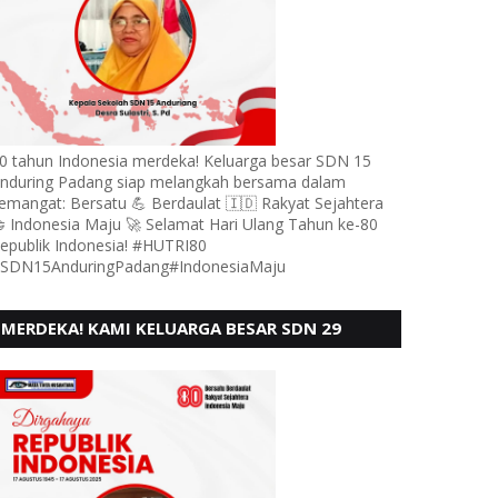
0 tahun Indonesia merdeka! Keluarga besar SDN 15
nduring Padang siap melangkah bersama dalam
emangat: Bersatu 💪 Berdaulat 🇮🇩 Rakyat Sejahtera
 Indonesia Maju 🚀 Selamat Hari Ulang Tahun ke-80
epublik Indonesia! #HUTRI80
SDN15AnduringPadang#IndonesiaMaju
MERDEKA! KAMI KELUARGA BESAR SDN 29
PEBAYAN PENGGALANGAN PADANG,
MENGUCAPKAN HUT RI KE - 80