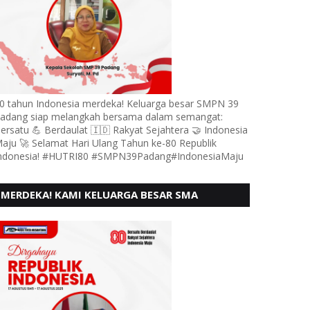
0 tahun Indonesia merdeka! Keluarga besar SMPN 39
adang siap melangkah bersama dalam semangat:
ersatu 💪 Berdaulat 🇮🇩 Rakyat Sejahtera 🤝 Indonesia
aju 🚀 Selamat Hari Ulang Tahun ke-80 Republik
ndonesia! #HUTRI80 #SMPN39Padang#IndonesiaMaju
MERDEKA! KAMI KELUARGA BESAR SMA
KARTIKA 1-5 PADANG, MENGUCAPKAN HUT RI
KE - 80, MOTO" BERSATU BERD