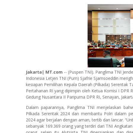
Jakarta| MT.com
-- (Puspen TNI). Panglima TNI Jend
Indonesia Letjen TNI (Purn) Sjafrie Sjamsoeddin meng
kesiapan Pemilihan Kepala Daerah (Pilkada) Serentak 
Pertahanan RI yang dipimpin oleh Ketua Komisi I DPR R
Gedung Nusantara II Paripurna DPR RI, Senayan, Jakarta
Dalam paparannya, Panglima TNI menjelaskan bah
Pilkada Serentak 2024 dan membantu Polri dalam pe
2024 agar berjalan dengan aman, tertib dan lancar. “
sebanyak 169.369 orang yang terdiri dari TNI Angkata
orang, selain itu Alutsista TNI dipersiapkan dan dis