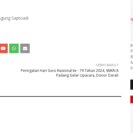
 Agung Saptoadi
8
P
B
M
LEBIH BARU
I
Peringatan Hari Guru Nasional ke - 79 Tahun 2024, SMKN 8
Padang Gelar Upacara, Donor Darah