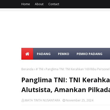
Home
About
Contact
PADANG
PEMKO
PEMKO PADANG
Beranda
# TNI
Panglima TNI: TNI Kerahkan 169 Ribu Personel
Panglima TNI: TNI Kerahka
Alutsista, Amankan Pilkad
MATA TINTA NUSANTARA
November 25, 2024