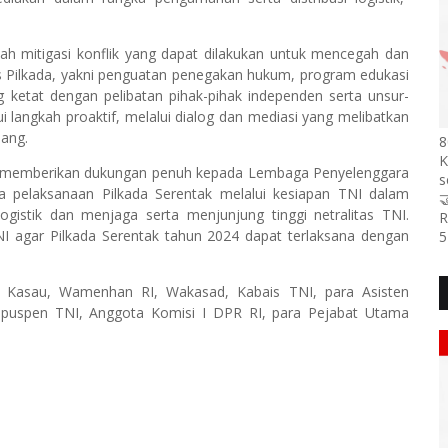
h mitigasi konflik yang dapat dilakukan untuk mencegah dan
s Pilkada, yakni penguatan penegakan hukum, program edukasi
 ketat dengan pelibatan pihak-pihak independen serta unsur-
ui langkah proaktif, melalui dialog dan mediasi yang melibatkan
nang.
8
K
p memberikan dukungan penuh kepada Lembaga Penyelenggara
s
a pelaksanaan Pilkada Serentak melalui kesiapan TNI dalam

ogistik dan menjaga serta menjunjung tinggi netralitas TNI.
R
 agar Pilkada Serentak tahun 2024 dapat terlaksana dengan
5
l, Kasau, Wamenhan RI, Wakasad, Kabais TNI, para Asisten
puspen TNI, Anggota Komisi I DPR RI, para Pejabat Utama