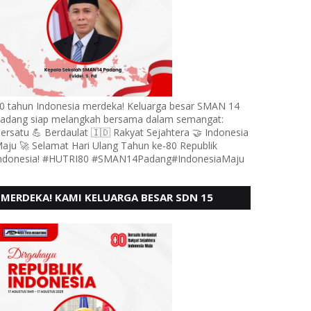
0 tahun Indonesia merdeka! Keluarga besar SMAN 14
adang siap melangkah bersama dalam semangat:
ersatu 💪 Berdaulat 🇮🇩 Rakyat Sejahtera 🤝 Indonesia
aju 🚀 Selamat Hari Ulang Tahun ke-80 Republik
ndonesia! #HUTRI80 #SMAN14Padang#IndonesiaMaju
MERDEKA! KAMI KELUARGA BESAR SDN 15
ANDURING PADANG, MENGUCAPKAN HUT RI KE
- 80