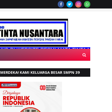
WEBSITE RESMI MATA TINTA NUSANTARA
MERDEKA! KAMI KELUARGA BESAR SMPN 39
PADANG, MENGUCAPKAN HUT RI KE - 80,