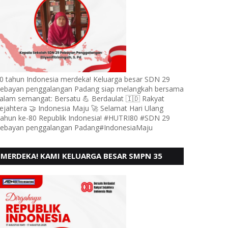
0 tahun Indonesia merdeka! Keluarga besar SDN 29
ebayan penggalangan Padang siap melangkah bersama
alam semangat: Bersatu 💪 Berdaulat 🇮🇩 Rakyat
ejahtera 🤝 Indonesia Maju 🚀 Selamat Hari Ulang
ahun ke-80 Republik Indonesia! #HUTRI80 #SDN 29
ebayan penggalangan Padang#IndonesiaMaju
MERDEKA! KAMI KELUARGA BESAR SMPN 35
PADANG, MENGUCAPKAN HUT RI KE - 80