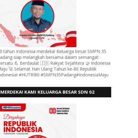
0 tahun Indonesia merdeka! Keluarga besar SMPN 35
adang siap melangkah bersama dalam semangat:
ersatu 💪 Berdaulat 🇮🇩 Rakyat Sejahtera 🤝 Indonesia
aju 🚀 Selamat Hari Ulang Tahun ke-80 Republik
ndonesia! #HUTRI80 #SMPN35Padang#IndonesiaMaju
MERDEKA! KAMI KELUARGA BESAR SDN 02
LUBUK BUAYA KOTO TANGGAH PADANG,
MENGUCAPKAN HUT RI KE - 80,