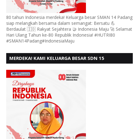
80 tahun Indonesia merdeka! Keluarga besar SMAN 14 Padang
siap melangkah bersama dalam semangat: Bersatu 💪
Berdaulat 🇮🇩 Rakyat Sejahtera 🤝 Indonesia Maju 🚀 Selamat
Hari Ulang Tahun ke-80 Republik Indonesia! #HUTRI80
#SMAN14Padang#IndonesiaMaju
MERDEKA! KAMI KELUARGA BESAR SDN 15
ANDURING PADANG, MENGUCAPKAN HUT RI KE - 80