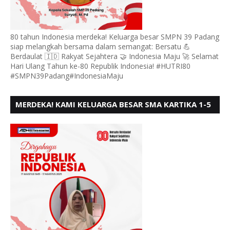
80 tahun Indonesia merdeka! Keluarga besar SMPN 39 Padang
siap melangkah bersama dalam semangat: Bersatu 💪
Berdaulat 🇮🇩 Rakyat Sejahtera 🤝 Indonesia Maju 🚀 Selamat
Hari Ulang Tahun ke-80 Republik Indonesia! #HUTRI80
#SMPN39Padang#IndonesiaMaju
MERDEKA! KAMI KELUARGA BESAR SMA KARTIKA 1-5
PADANG, MENGUCAPKAN HUT RI KE - 80, MOTO"
BERSATU BERD