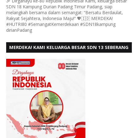
🎉 Dirgahayu ke-80 Republik Indonesia! Kami, keluarga besar
SDN 18 Kampung Durian Padang Timur Padang, siap
melangkah bersama dalam semangat: “Bersatu Berdaulat,
Rakyat Sejahtera, Indonesia Maju!” 💖🇮🇩 MERDEKA!
#HUTRI80 #SemangatKemerdekaan #SDN18kampung
dirianPadang
MERDEKA! KAMI KELUARGA BESAR SDN 13 SEBERANG
PADANG UTARA MENGUCAPKAN HUT RI KE - 80,