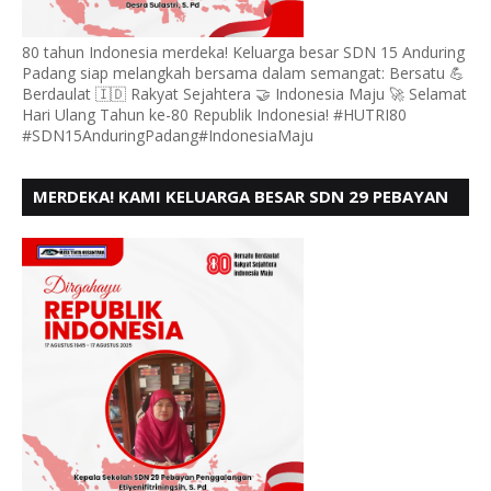
80 tahun Indonesia merdeka! Keluarga besar SDN 15 Anduring
Padang siap melangkah bersama dalam semangat: Bersatu 💪
Berdaulat 🇮🇩 Rakyat Sejahtera 🤝 Indonesia Maju 🚀 Selamat
Hari Ulang Tahun ke-80 Republik Indonesia! #HUTRI80
#SDN15AnduringPadang#IndonesiaMaju
MERDEKA! KAMI KELUARGA BESAR SDN 29 PEBAYAN
PENGGALANGAN PADANG, MENGUCAPKAN HUT RI
KE - 80