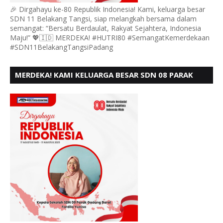
🎉 Dirgahayu ke-80 Republik Indonesia! Kami, keluarga besar
SDN 11 Belakang Tangsi, siap melangkah bersama dalam
semangat: “Bersatu Berdaulat, Rakyat Sejahtera, Indonesia
Maju!” 💖🇮🇩 MERDEKA! #HUTRI80 #SemangatKemerdekaan
#SDN11BelakangTangsiPadang
MERDEKA! KAMI KELUARGA BESAR SDN 08 PARAK
GADANG BARAT PADANG MENGUCAPKAN HUT RI KE
- 80,