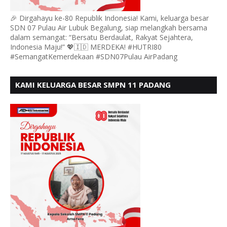
🎉 Dirgahayu ke-80 Republik Indonesia! Kami, keluarga besar
SDN 07 Pulau Air Lubuk Begalung, siap melangkah bersama
dalam semangat: “Bersatu Berdaulat, Rakyat Sejahtera,
Indonesia Maju!” 💖🇮🇩 MERDEKA! #HUTRI80
#SemangatKemerdekaan #SDN07Pulau AirPadang
KAMI KELUARGA BESAR SMPN 11 PADANG
MENGUCAPKAN HUT RI KE - 80, MOTO" BERSATU
BERDAULAT