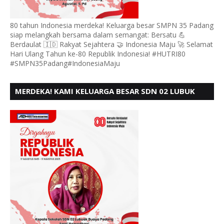
80 tahun Indonesia merdeka! Keluarga besar SMPN 35 Padang
siap melangkah bersama dalam semangat: Bersatu 💪
Berdaulat 🇮🇩 Rakyat Sejahtera 🤝 Indonesia Maju 🚀 Selamat
Hari Ulang Tahun ke-80 Republik Indonesia! #HUTRI80
#SMPN35Padang#IndonesiaMaju
MERDEKA! KAMI KELUARGA BESAR SDN 02 LUBUK
BUAYA KOTO TANGGAH PADANG, MENGUCAPKAN
HUT RI KE - 80,