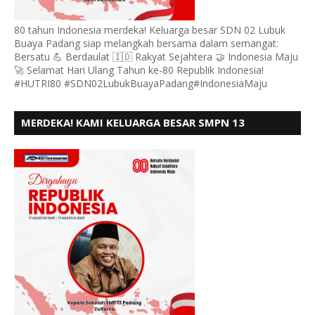
80 tahun Indonesia merdeka! Keluarga besar SDN 02 Lubuk
Buaya Padang siap melangkah bersama dalam semangat:
Bersatu 💪 Berdaulat 🇮🇩 Rakyat Sejahtera 🤝 Indonesia Maju
🚀 Selamat Hari Ulang Tahun ke-80 Republik Indonesia!
#HUTRI80 #SDN02LubukBuayaPadang#IndonesiaMaju
MERDEKA! KAMI KELUARGA BESAR SMPN 13
PADANG, MENGUCAPKAN HUT RI KE - 80