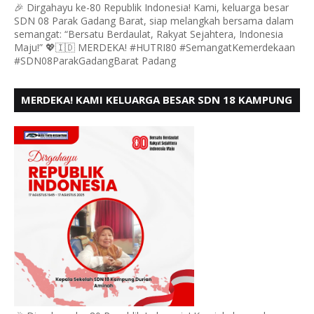
🎉 Dirgahayu ke-80 Republik Indonesia! Kami, keluarga besar
SDN 08 Parak Gadang Barat, siap melangkah bersama dalam
semangat: “Bersatu Berdaulat, Rakyat Sejahtera, Indonesia
Maju!” 💖🇮🇩 MERDEKA! #HUTRI80 #SemangatKemerdekaan
#SDN08ParakGadangBarat Padang
MERDEKA! KAMI KELUARGA BESAR SDN 18 KAMPUNG
DURIAN MENGUCAPKAN HUT RI KE - 80,