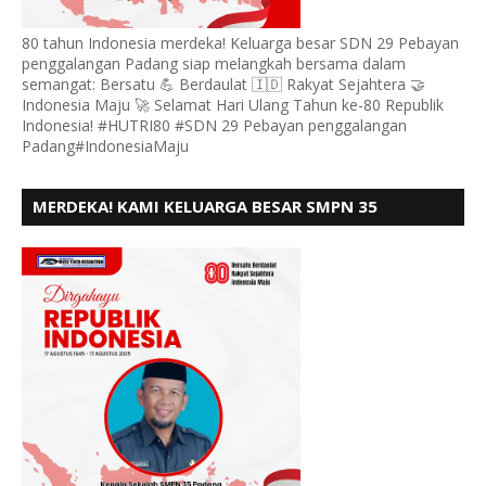
80 tahun Indonesia merdeka! Keluarga besar SDN 29 Pebayan
penggalangan Padang siap melangkah bersama dalam
semangat: Bersatu 💪 Berdaulat 🇮🇩 Rakyat Sejahtera 🤝
Indonesia Maju 🚀 Selamat Hari Ulang Tahun ke-80 Republik
Indonesia! #HUTRI80 #SDN 29 Pebayan penggalangan
Padang#IndonesiaMaju
MERDEKA! KAMI KELUARGA BESAR SMPN 35
PADANG, MENGUCAPKAN HUT RI KE - 80