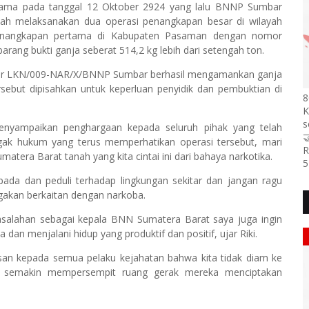
rsama pada tanggal 12 Oktober 2924 yang lalu BNNP Sumbar
h melaksanakan dua operasi penangkapan besar di wilayah
enangkapan pertama di Kabupaten Pasaman dengan nomor
ang bukti ganja seberat 514,2 kg lebih dari setengah ton.
mor LKN/009-NAR/X/BNNP Sumbar berhasil mengamankan ganja
rsebut dipisahkan untuk keperluan penyidik dan pembuktian di
8
K
s
menyampaikan penghargaan kepada seluruh pihak yang telah

egak hukum yang terus memperhatikan operasi tersebut, mari
R
era Barat tanah yang kita cintai ini dari bahaya narkotika.
5
ada dan peduli terhadap lingkungan sekitar dan jangan ragu
gakan berkaitan dengan narkoba.
alahan sebagai kepala BNN Sumatera Barat saya juga ingin
an menjalani hidup yang produktif dan positif, ujar Riki.
san kepada semua pelaku kejahatan bahwa kita tidak diam ke
ni semakin mempersempit ruang gerak mereka menciptakan