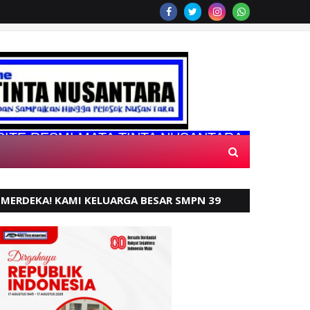
SMI MATA TINTA NUSANTARA
MERDEKA! KAMI KELUARGA BESAR SMPN 39
PADANG, MENGUCAPKAN HUT RI KE - 80,