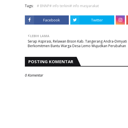
Tags:
# BNNP# info terkini# info masyarakat
Facebook
Twitter
LEBIH LAMA
Serap Aspirasi, Relawan Bison Kab. Tangerang Andra-Dimyati
Berkomitmen Bantu Warga Desa Lemo Wujudkan Perubahan
POSTING KOMENTAR
0 Komentar