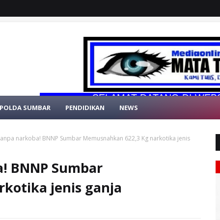
SELAMAT DATANG DI WEBSITE RE
POLDA SUMBAR
PENDIDIKAN
NEWS
tanpa narkoba! BNNP Sumbar Memusnahkan 622,3 Kg narkotika jenis
a! BNNP Sumbar
kotika jenis ganja