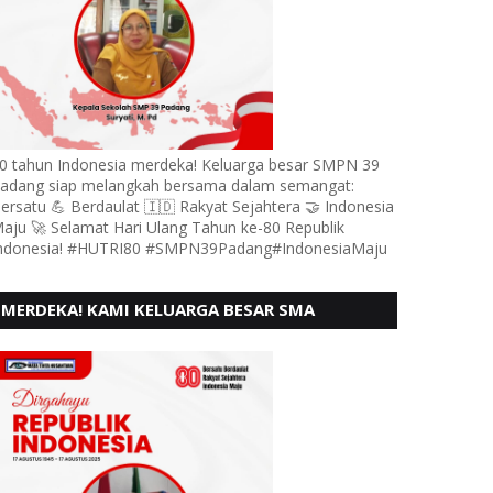
0 tahun Indonesia merdeka! Keluarga besar SMPN 39
adang siap melangkah bersama dalam semangat:
ersatu 💪 Berdaulat 🇮🇩 Rakyat Sejahtera 🤝 Indonesia
aju 🚀 Selamat Hari Ulang Tahun ke-80 Republik
ndonesia! #HUTRI80 #SMPN39Padang#IndonesiaMaju
MERDEKA! KAMI KELUARGA BESAR SMA
KARTIKA 1-5 PADANG, MENGUCAPKAN HUT RI
KE - 80, MOTO" BERSATU BERD