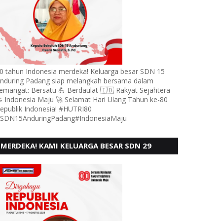
0 tahun Indonesia merdeka! Keluarga besar SDN 15
nduring Padang siap melangkah bersama dalam
emangat: Bersatu 💪 Berdaulat 🇮🇩 Rakyat Sejahtera
 Indonesia Maju 🚀 Selamat Hari Ulang Tahun ke-80
epublik Indonesia! #HUTRI80
SDN15AnduringPadang#IndonesiaMaju
MERDEKA! KAMI KELUARGA BESAR SDN 29
PEBAYAN PENGGALANGAN PADANG,
MENGUCAPKAN HUT RI KE - 80