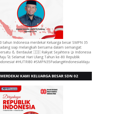
0 tahun Indonesia merdeka! Keluarga besar SMPN 35
adang siap melangkah bersama dalam semangat:
ersatu 💪 Berdaulat 🇮🇩 Rakyat Sejahtera 🤝 Indonesia
aju 🚀 Selamat Hari Ulang Tahun ke-80 Republik
ndonesia! #HUTRI80 #SMPN35Padang#IndonesiaMaju
MERDEKA! KAMI KELUARGA BESAR SDN 02
LUBUK BUAYA KOTO TANGGAH PADANG,
MENGUCAPKAN HUT RI KE - 80,