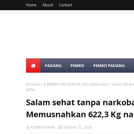
Home
About
Contact
PADANG
PEMKO
PEMKO PADANG
Beranda
# BNNP# info terkini# info masyarakat
Salam sehat 
ganja
Salam sehat tanpa narkob
Memusnahkan 622,3 Kg nar
ADMIN UTAMA
Oktober 31, 2024