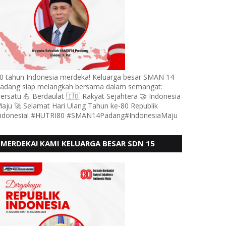
0 tahun Indonesia merdeka! Keluarga besar SMAN 14
adang siap melangkah bersama dalam semangat:
ersatu 💪 Berdaulat 🇮🇩 Rakyat Sejahtera 🤝 Indonesia
aju 🚀 Selamat Hari Ulang Tahun ke-80 Republik
ndonesia! #HUTRI80 #SMAN14Padang#IndonesiaMaju
MERDEKA! KAMI KELUARGA BESAR SDN 15
ANDURING PADANG, MENGUCAPKAN HUT RI KE
- 80