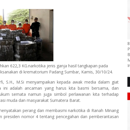
8
P
B
M
I
an 622,3 KG.narkotika jenis ganja hasil tangkapan pada
 laksanakan di krematorium Padang Sumbar, Kamis, 30/10/24.
rfi, S.H., M.Si menyampaikan kepada awak media dalam giat
a ini adalah ancaman yang harus kita basmi bersama, dan
hukum semata namun juga simbol perlawanan kita terhadap
asi muda dan masyarakat Sumatera Barat.
menyatakan perang dan membasmi narkotika di Ranah Minang
gram presiden nomor 4 tentang pencegahan dan pemberantasan