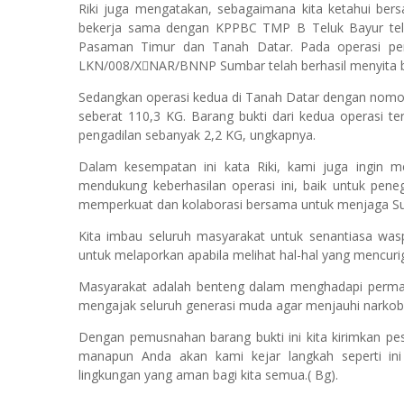
Riki juga mengatakan, sebagaimana kita ketahui be
bekerja sama dengan KPPBC TMP B Teluk Bayur tela
Pasaman Timur dan Tanah Datar. Pada operasi p
LKN/008/X￾NAR/BNNP Sumbar telah berhasil menyita bar
Sedangkan operasi kedua di Tanah Datar dengan no
seberat 110,3 KG. Barang bukti dari kedua operasi te
pengadilan sebanyak 2,2 KG, ungkapnya.
Dalam kesempatan ini kata Riki, kami juga ingin 
mendukung keberhasilan operasi ini, baik untuk pen
memperkuat dan kolaborasi bersama untuk menjaga Sumat
Kita imbau seluruh masyarakat untuk senantiasa wasp
untuk melaporkan apabila melihat hal-hal yang mencuri
Masyarakat adalah benteng dalam menghadapi permas
mengajak seluruh generasi muda agar menjauhi narkoba d
Dengan pemusnahan barang bukti ini kita kirimkan pe
manapun Anda akan kami kejar langkah seperti i
lingkungan yang aman bagi kita semua.( Bg).