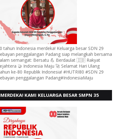
0 tahun Indonesia merdeka! Keluarga besar SDN 29
ebayan penggalangan Padang siap melangkah bersama
alam semangat: Bersatu 💪 Berdaulat 🇮🇩 Rakyat
ejahtera 🤝 Indonesia Maju 🚀 Selamat Hari Ulang
ahun ke-80 Republik Indonesia! #HUTRI80 #SDN 29
ebayan penggalangan Padang#IndonesiaMaju
MERDEKA! KAMI KELUARGA BESAR SMPN 35
PADANG, MENGUCAPKAN HUT RI KE - 80