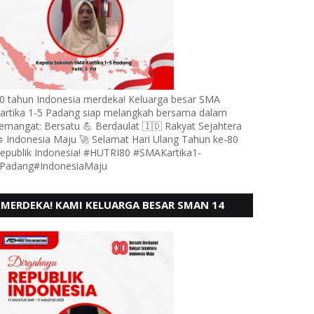
0 tahun Indonesia merdeka! Keluarga besar SMA
artika 1-5 Padang siap melangkah bersama dalam
emangat: Bersatu 💪 Berdaulat 🇮🇩 Rakyat Sejahtera
 Indonesia Maju 🚀 Selamat Hari Ulang Tahun ke-80
epublik Indonesia! #HUTRI80 #SMAKartika1-
Padang#IndonesiaMaju
MERDEKA! KAMI KELUARGA BESAR SMAN 14
PADANG, MENGUCAPKAN HUT RI KE - 80,