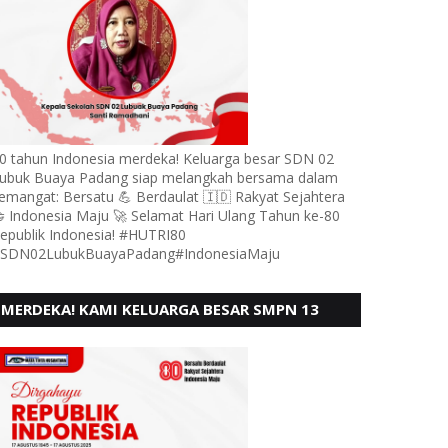
0 tahun Indonesia merdeka! Keluarga besar SDN 02
ubuk Buaya Padang siap melangkah bersama dalam
emangat: Bersatu 💪 Berdaulat 🇮🇩 Rakyat Sejahtera
 Indonesia Maju 🚀 Selamat Hari Ulang Tahun ke-80
epublik Indonesia! #HUTRI80
SDN02LubukBuayaPadang#IndonesiaMaju
MERDEKA! KAMI KELUARGA BESAR SMPN 13
PADANG, MENGUCAPKAN HUT RI KE - 80