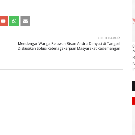
LEBIH BARU
Mendengar Warga, Relawan Bison Andra-Dimyati di Tangsel
8
Diskusikan Solusi Ketenagakerjaan Masyarakat Kademangan
P
B
M
I