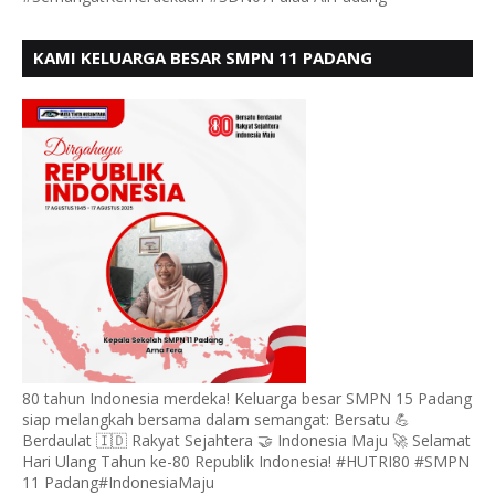
KAMI KELUARGA BESAR SMPN 11 PADANG
MENGUCAPKAN HUT RI KE - 80, MOTO" BERSATU
BERDAULAT
80 tahun Indonesia merdeka! Keluarga besar SMPN 15 Padang
siap melangkah bersama dalam semangat: Bersatu 💪
Berdaulat 🇮🇩 Rakyat Sejahtera 🤝 Indonesia Maju 🚀 Selamat
Hari Ulang Tahun ke-80 Republik Indonesia! #HUTRI80 #SMPN
11 Padang#IndonesiaMaju