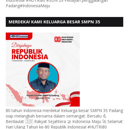
Indonesia! #HUTRI80 #SDN 29 Pebayan penggalangan
Padang#IndonesiaMaju
MERDEKA! KAMI KELUARGA BESAR SMPN 35
PADANG, MENGUCAPKAN HUT RI KE - 80
80 tahun Indonesia merdeka! Keluarga besar SMPN 35 Padang
siap melangkah bersama dalam semangat: Bersatu 💪
Berdaulat 🇮🇩 Rakyat Sejahtera 🤝 Indonesia Maju 🚀 Selamat
Hari Ulang Tahun ke-80 Republik Indonesia! #HUTRI80