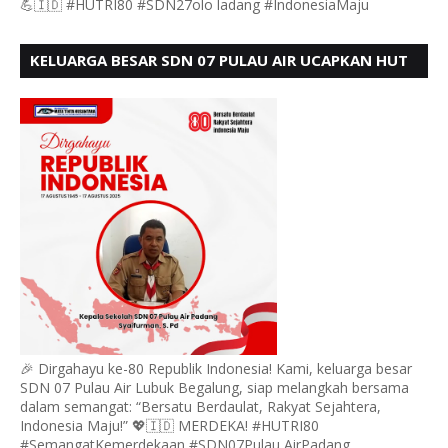
💪🇮🇩 #HUTRI80 #SDN27olo ladang #IndonesiaMaju
KELUARGA BESAR SDN 07 PULAU AIR UCAPKAN HUT
RI KE 80
🎉 Dirgahayu ke-80 Republik Indonesia! Kami, keluarga besar
SDN 07 Pulau Air Lubuk Begalung, siap melangkah bersama
dalam semangat: “Bersatu Berdaulat, Rakyat Sejahtera,
Indonesia Maju!” 💖🇮🇩 MERDEKA! #HUTRI80
#SemangatKemerdekaan #SDN07Pulau AirPadang