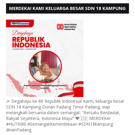
MERDEKA! KAMI KELUARGA BESAR SDN 18 KAMPUNG
DURIAN MENGUCAPKAN HUT RI KE - 80,
🎉 Dirgahayu ke-80 Republik Indonesia! Kami, keluarga besar
SDN 18 Kampung Durian Padang Timur Padang, siap
melangkah bersama dalam semangat: “Bersatu Berdaulat,
Rakyat Sejahtera, Indonesia Maju!” 💖🇮🇩 MERDEKA!
#HUTRI80 #SemangatKemerdekaan #SDN18kampung
dirianPadang